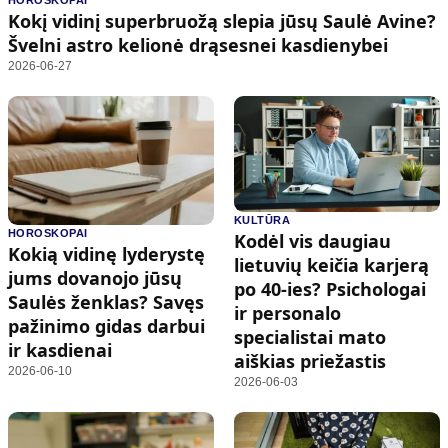
HOROSKOPAI
Kultūra
Etikos politika
Kokį vidinį superbruožą slepia jūsų Saulė Avine?
Sodas ir daržas
Klaidų taisymo politika
Švelni astro kelionė drąsesnei kasdienybei
2026-06-27
Sveikata ir grožis
Naudojimo sąlygos
Karjera
Privatumo politika
Psichologinė sveikata
Reklamos politika
Tvari mada
Slapukų politika
KULTŪRA
Redakcija
HOROSKOPAI
Kodėl vis daugiau
Kokią vidinę lyderystę
lietuvių keičia karjerą
Apie mus
jums dovanojo jūsų
po 40-ies? Psichologai
Autoriai
Saulės ženklas? Savęs
ir personalo
pažinimo gidas darbui
Kontaktai
specialistai mato
ir kasdienai
Redakcinė politika
aiškias priežastis
2026-06-10
2026-06-03
Dirbtinis intelektas