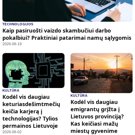
TECHNOLOGIJOS
Kaip pasiruošti vaizdo skambučiui darbo
pokalbiui? Praktiniai patarimai namų sąlygomis
2026-06-19
KULTŪRA
Kodėl vis daugiau
KULTŪRA
Kodėl vis daugiau
keturiasdešimtmečių
emigrantų grįžta į
keičia karjerą į
Lietuvos provinciją?
technologijas? Tylios
Kas keičiasi mažų
permainos Lietuvoje
miestų gyvenime
2026-06-02