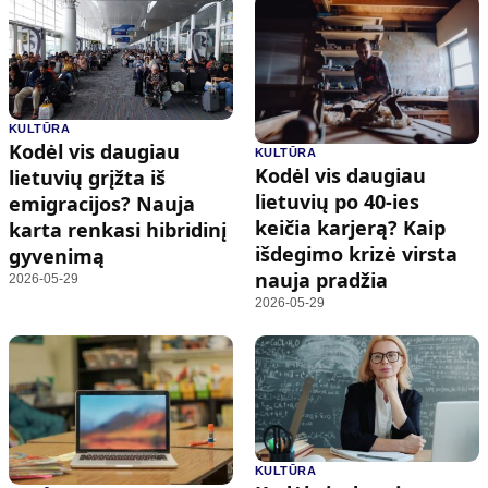
KULTŪRA
Kodėl vis daugiau
KULTŪRA
Kodėl vis daugiau
lietuvių grįžta iš
lietuvių po 40-ies
emigracijos? Nauja
keičia karjerą? Kaip
karta renkasi hibridinį
išdegimo krizė virsta
gyvenimą
nauja pradžia
2026-05-29
2026-05-29
KULTŪRA