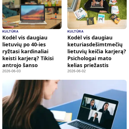
KULTŪRA
KULTŪRA
Kodėl vis daugiau
Kodėl vis daugiau
lietuvių po 40-ies
keturiasdešimtmečių
ryžtasi kardinaliai
lietuvių keičia karjerą?
keisti karjerą? Tikisi
Psichologai mato
antrojo šanso
kelias priežastis
2026-06-03
2026-06-02