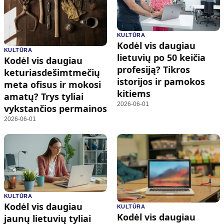
KULTŪRA
Kodėl vis daugiau
KULTŪRA
lietuvių po 50 keičia
Kodėl vis daugiau
profesiją? Tikros
keturiasdešimtmečių
istorijos ir pamokos
meta ofisus ir mokosi
kitiems
amatų? Trys tyliai
2026-06-01
vykstančios permainos
2026-06-01
KULTŪRA
Kodėl vis daugiau
KULTŪRA
Kodėl vis daugiau
jaunų lietuvių tyliai