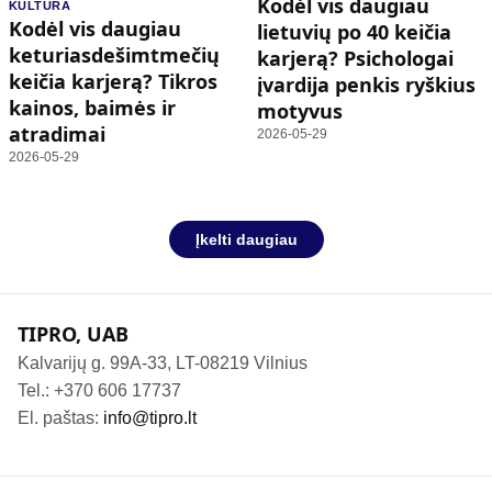
Kodėl vis daugiau
KULTŪRA
Kodėl vis daugiau
lietuvių po 40 keičia
keturiasdešimtmečių
karjerą? Psichologai
keičia karjerą? Tikros
įvardija penkis ryškius
kainos, baimės ir
motyvus
atradimai
2026-05-29
2026-05-29
Įkelti daugiau
TIPRO, UAB
Kalvarijų g. 99A-33, LT-08219 Vilnius
Tel.: +370 606 17737
El. paštas:
info@tipro.lt