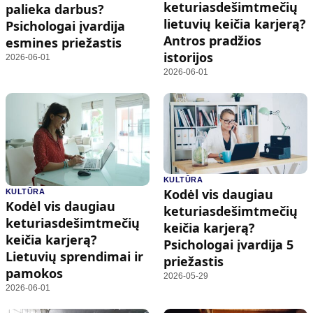
keturiasdešimtmečių
palieka darbus?
lietuvių keičia karjerą?
Psichologai įvardija
Antros pradžios
esmines priežastis
istorijos
2026-06-01
2026-06-01
KULTŪRA
Kodėl vis daugiau
KULTŪRA
Kodėl vis daugiau
keturiasdešimtmečių
keturiasdešimtmečių
keičia karjerą?
keičia karjerą?
Psichologai įvardija 5
Lietuvių sprendimai ir
priežastis
pamokos
2026-05-29
2026-06-01