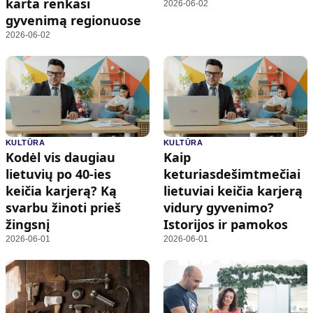
karta renkasi
2026-06-02
gyvenimą regionuose
2026-06-02
KULTŪRA
KULTŪRA
Kodėl vis daugiau
Kaip
lietuvių po 40-ies
keturiasdešimtmečiai
keičia karjerą? Ką
lietuviai keičia karjerą
svarbu žinoti prieš
vidury gyvenimo?
žingsnį
Istorijos ir pamokos
2026-06-01
2026-06-01