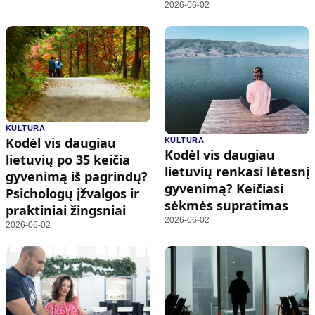
2026-06-02
KULTŪRA
Kodėl vis daugiau
KULTŪRA
Kodėl vis daugiau
lietuvių po 35 keičia
lietuvių renkasi lėtesnį
gyvenimą iš pagrindų?
gyvenimą? Keičiasi
Psichologų įžvalgos ir
sėkmės supratimas
praktiniai žingsniai
2026-06-02
2026-06-02