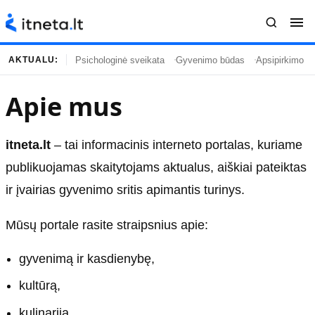
Psichologinė sveikata
Gyvenimo būdas
Apsipirkimo įp
AKTUALU:
Apie mus
Turinys
Temos
Naujausi straipsniai
Horoskopai
itneta.lt
– tai informacinis interneto portalas, kuriame
Gyvenimas
Kulinarija
publikuojamas skaitytojams aktualus, aiškiai pateiktas
Įdomybės
Technologijos
ir įvairias gyvenimo sritis apimantis turinys.
Mada
Gyvenimo būdas
Mūsų portale rasite straipsnius apie:
Mokslas
Vasaros mada
Namai ir interjeras
Tėvai ir vaikai
gyvenimą ir kasdienybę,
kultūrą,
Populiaru
Informacija
kulinariją,