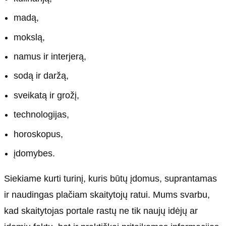
Kultūra
Etikos politika
madą,
Sodas ir daržas
Klaidų taisymo politika
Sveikata ir grožis
Naudojimo sąlygos
mokslą,
Karjera
Privatumo politika
namus ir interjerą,
Psichologinė sveikata
Reklamos politika
sodą ir daržą,
Tvari mada
Slapukų politika
sveikatą ir grožį,
Redakcija
technologijas,
Apie mus
horoskopus,
Autoriai
įdomybes.
Kontaktai
Siekiame kurti turinį, kuris būtų įdomus, suprantamas
Redakcinė politika
ir naudingas plačiam skaitytojų ratui. Mums svarbu,
Dirbtinis intelektas
kad skaitytojas portale rastų ne tik naujų idėjų ar