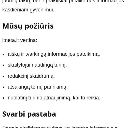
įdomių faktų, bet ir praktiškai pritaikomos informacijos
kasdieniam gyvenimui.
Mūsų požiūris
itneta.lt vertina:
aiškų ir tvarkingą informacijos pateikimą,
skaitytojui naudingą turinį,
redakcinį skaidrumą,
atsakingą temų parinkimą,
nuolatinį turinio atnaujinimą, kai to reikia.
Svarbi pastaba