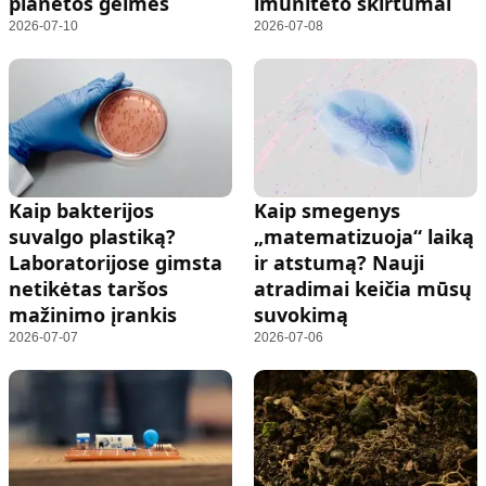
planetos gelmes
imuniteto skirtumai
2026-07-10
2026-07-08
Kaip bakterijos
Kaip smegenys
suvalgo plastiką?
„matematizuoja“ laiką
Laboratorijose gimsta
ir atstumą? Nauji
netikėtas taršos
atradimai keičia mūsų
mažinimo įrankis
suvokimą
2026-07-07
2026-07-06