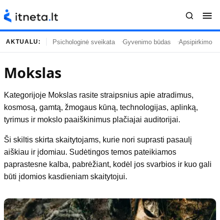
Psichologinė sveikata
Gyvenimo būdas
Apsipirkimo įp
AKTUALU:
Mokslas
Turinys
Temos
Kategorijoje Mokslas rasite straipsnius apie atradimus,
Naujausi straipsniai
Horoskopai
kosmosą, gamtą, žmogaus kūną, technologijas, aplinką,
Gyvenimas
Kulinarija
tyrimus ir mokslo paaiškinimus plačiajai auditorijai.
Įdomybės
Technologijos
Ši skiltis skirta skaitytojams, kurie nori suprasti pasaulį
Mada
Gyvenimo būdas
aiškiau ir įdomiau. Sudėtingos temos pateikiamos
Mokslas
Vasaros mada
paprastesne kalba, pabrėžiant, kodėl jos svarbios ir kuo gali
Namai ir interjeras
Tėvai ir vaikai
būti įdomios kasdieniam skaitytojui.
Populiaru
Informacija