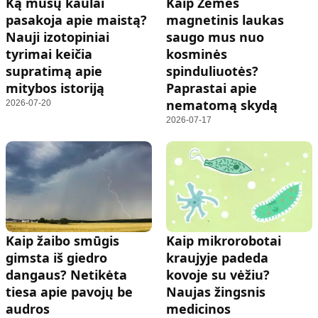
Ką mūsų kaulai
Kaip Žemės
pasakoja apie maistą?
magnetinis laukas
Nauji izotopiniai
saugo mus nuo
tyrimai keičia
kosminės
supratimą apie
spinduliuotės?
mitybos istoriją
Paprastai apie
nematomą skydą
2026-07-20
2026-07-17
Kaip žaibo smūgis
Kaip mikrorobotai
gimsta iš giedro
kraujyje padeda
dangaus? Netikėta
kovoje su vėžiu?
tiesa apie pavojų be
Naujas žingsnis
audros
medicinos