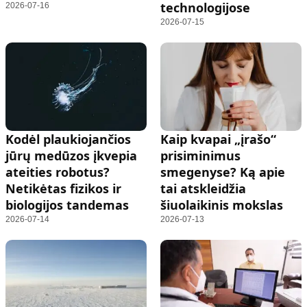
technologijose
2026-07-16
2026-07-15
Kodėl plaukiojančios
Kaip kvapai „įrašo“
jūrų medūzos įkvepia
prisiminimus
ateities robotus?
smegenyse? Ką apie
Netikėtas fizikos ir
tai atskleidžia
biologijos tandemas
šiuolaikinis mokslas
2026-07-14
2026-07-13