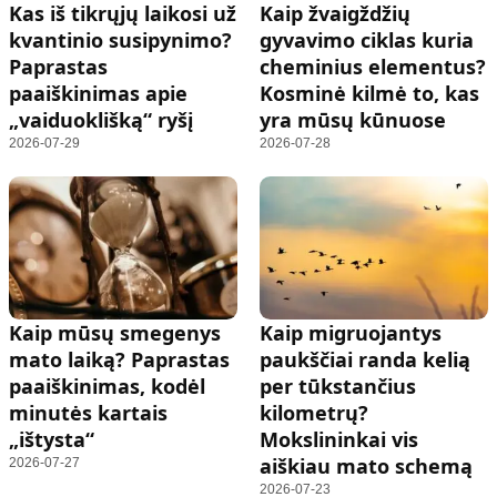
Kas iš tikrųjų laikosi už
Kaip žvaigždžių
kvantinio susipynimo?
gyvavimo ciklas kuria
Paprastas
cheminius elementus?
paaiškinimas apie
Kosminė kilmė to, kas
„vaiduoklišką“ ryšį
yra mūsų kūnuose
2026-07-29
2026-07-28
Kaip mūsų smegenys
Kaip migruojantys
mato laiką? Paprastas
paukščiai randa kelią
paaiškinimas, kodėl
per tūkstančius
minutės kartais
kilometrų?
„ištysta“
Mokslininkai vis
aiškiau mato schemą
2026-07-27
2026-07-23