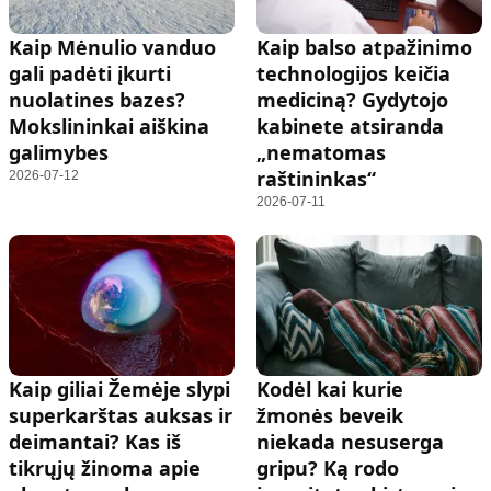
Kaip Mėnulio vanduo
Kaip balso atpažinimo
gali padėti įkurti
technologijos keičia
nuolatines bazes?
mediciną? Gydytojo
Mokslininkai aiškina
kabinete atsiranda
galimybes
„nematomas
raštininkas“
2026-07-12
2026-07-11
Kaip giliai Žemėje slypi
Kodėl kai kurie
superkarštas auksas ir
žmonės beveik
deimantai? Kas iš
niekada nesuserga
tikrųjų žinoma apie
gripu? Ką rodo