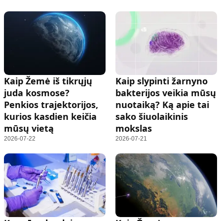
Kaip Žemė iš tikrųjų
Kaip slypinti žarnyno
juda kosmose?
bakterijos veikia mūsų
Penkios trajektorijos,
nuotaiką? Ką apie tai
kurios kasdien keičia
sako šiuolaikinis
mūsų vietą
mokslas
2026-07-22
2026-07-21