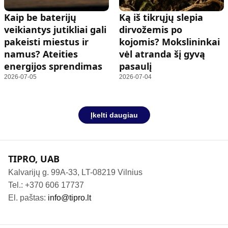
Kaip be baterijų
Ką iš tikrųjų slepia
veikiantys jutikliai gali
dirvožemis po
pakeisti miestus ir
kojomis? Mokslininkai
namus? Ateities
vėl atranda šį gyvą
energijos sprendimas
pasaulį
2026-07-05
2026-07-04
Įkelti daugiau
TIPRO, UAB
Kalvarijų g. 99A-33, LT-08219 Vilnius
Tel.: +370 606 17737
El. paštas:
info@tipro.lt