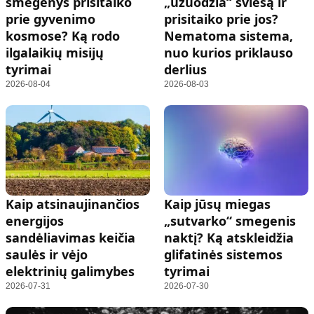
smegenys prisitaiko
„užuodžia“ šviesą ir
prie gyvenimo
prisitaiko prie jos?
kosmose? Ką rodo
Nematoma sistema,
ilgalaikių misijų
nuo kurios priklauso
tyrimai
derlius
2026-08-04
2026-08-03
Kaip atsinaujinančios
Kaip jūsų miegas
energijos
„sutvarko“ smegenis
sandėliavimas keičia
naktį? Ką atskleidžia
saulės ir vėjo
glifatinės sistemos
elektrinių galimybes
tyrimai
2026-07-31
2026-07-30