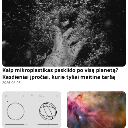
Kaip mikroplastikas pasklido po visą planetą?
Kasdieniai įpročiai, kurie tyliai maitina taršą
2026-08-05