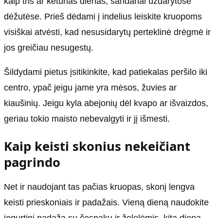
kaip tris ar keturias dienas, sandariai uždarytose
dėžutėse. Prieš dėdami į indelius leiskite kruopoms
visiškai atvėsti, kad nesusidarytų perteklinė drėgmė ir
jos greičiau nesugestų.
Šildydami pietus įsitikinkite, kad patiekalas peršilo iki
centro, ypač jeigu jame yra mėsos, žuvies ar
kiaušinių. Jeigu kyla abejonių dėl kvapo ar išvaizdos,
geriau tokio maisto nebevalgyti ir jį išmesti.
Kaip keisti skonius nekeičiant
pagrindo
Net ir naudojant tas pačias kruopas, skonį lengva
keisti prieskoniais ir padažais. Vieną dieną naudokite