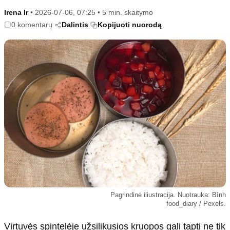
Kultūra
Etikos politika
Irena Ir
•
2026-07-06, 07:25
•
5 min. skaitymo
Sodas ir daržas
Klaidų taisymo politika
0 komentarų
Dalintis
Kopijuoti nuorodą
Sveikata ir grožis
Naudojimo sąlygos
Karjera
Privatumo politika
Psichologinė sveikata
Reklamos politika
Tvari mada
Slapukų politika
Redakcija
Apie mus
Autoriai
Kontaktai
Redakcinė politika
Pagrindinė iliustracija. Nuotrauka: Bình
Dirbtinis intelektas
food_diary / Pexels.
Virtuvės spintelėje užsilikusios kruopos gali tapti ne tik