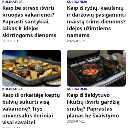
KULINARIJA
KULINARIJA
Kaip be streso išvirti
Kaip iš ryžių, kiaušinių
kruopas vakarienei?
ir daržovių pasigaminti
Paprasti santykiai,
maistą trims dienoms?
laikas ir idėjos
Idėjos užimtiems
skirtingoms dienoms
namams
2026-07-16
2026-07-15
KULINARIJA
KULINARIJA
Kaip iš orkaitėje keptų
Kaip iš šaldytuvo
bulvių sukurti visą
likučių išvirti gardžią
vakarienę? Trys
sriubą? Paprastas
universalūs deriniai
planas be švaistymo
visai savaitei
2026-07-11