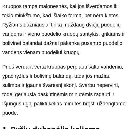
Kruopos tampa malonesnės, kai jos išverdamos iki
tokio minkštumo, kad išlaiko formą, bet nėra kietos.
Ryžiams dažniausiai tinka maždaug dviejų puodelių
vandens ir vieno puodelio kruopų santykis, grikiams ir
bolivinei balandai dažnai pakanka pusantro puodelio
vandens vienam puodeliui kruopų.
Prieš verdant verta kruopas perplauti šaltu vandeniu,
ypač ryžius ir bolivinę balandą, tada jos mažiau
sulimpa ir įgauna švaresnį skonį. Svarbu nepervirti,
todėl geriausia paskutinėmis minutėmis ragauti ir
išjungus ugnį palikti kelias minutes bręsti uždengtame
puode.