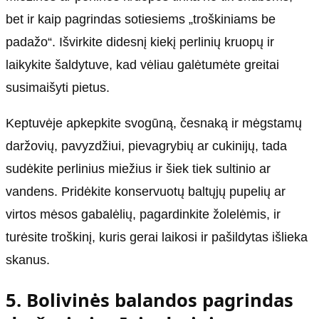
bet ir kaip pagrindas sotiesiems „troškiniams be
padažo“. Išvirkite didesnį kiekį perlinių kruopų ir
laikykite šaldytuve, kad vėliau galėtumėte greitai
susimaišyti pietus.
Keptuvėje apkepkite svogūną, česnaką ir mėgstamų
daržovių, pavyzdžiui, pievagrybių ar cukinijų, tada
sudėkite perlinius miežius ir šiek tiek sultinio ar
vandens. Pridėkite konservuotų baltųjų pupelių ar
virtos mėsos gabalėlių, pagardinkite žolelėmis, ir
turėsite troškinį, kuris gerai laikosi ir pašildytas išlieka
skanus.
5. Bolivinės balandos pagrindas