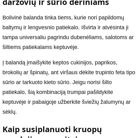
daržovių ir sūrio deriniams
Bolivinė balanda tinka tiems, kurie nori papildomų
baltymų ir lengvesnio patiekalo. Išvirta ir atvėsinta ji
tampa universaliu pagrindu dubenėliams, salotoms ar
šiltiems patiekalams keptuvėje.
Į balandą įmaišykite keptos cukinijos, paprikos,
brokolių ar špinatų, ant viršaus dėkite trupinto feta tipo
sūrio ar tarkuoto kieto sūrio. Jeigu norisi šilto
patiekalo, šią kombinaciją trumpai pašildykite
keptuvėje ir pabaigoje užberkite šviežių žalumynų ar
sėklų.
Kaip susiplanuoti kruopų