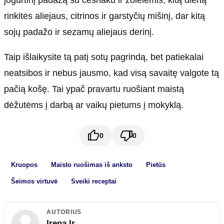
jogurtinį padažą su česnaku ir žolelėmis, kitą dieną
rinkitės aliejaus, citrinos ir garstyčių mišinį, dar kitą
sojų padažo ir sezamų aliejaus derinį.
Taip išlaikysite tą patį sotų pagrindą, bet patiekalai
neatsibos ir nebus jausmo, kad visą savaitę valgote tą
pačią košę. Tai ypač pravartu ruošiant maistą
dėžutėms į darbą ar vaikų pietums į mokyklą.
0
0
Kruopos
Maisto ruošimas iš anksto
Pietūs
Šeimos virtuvė
Sveiki receptai
AUTORIUS
Irena Ir