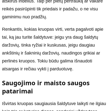
atskirus indelius. Taip per pietų pertrauką ar vakare
reikės pasirūpinti tik priedais ir padažu, o ne visu
gaminimu nuo pradžių.
Renkantis, kokias kruopas virti, verta pagalvoti apie
tai, ką jau turite šaldytuve: jeigu yra daug šaldytų
daržovių, tinka ryžiai ir kuskusas, jeigu daugiau
ankštinių ir šakninių daržovių, naudingos grikiai ar
perlinės kruopos. Tokiu būdu galima išnaudoti
atsargas ir rečiau vykti į parduotuvę.
Saugojimo ir maisto saugos
patarimai
Išvirtas kruopas saugiausia šaldytuve laikyti ne ilgiau