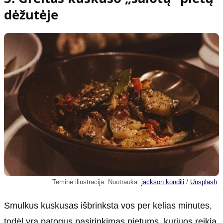
dėžutėje
Teminė iliustracija. Nuotrauka:
jackson kondili
/
Unsplash
.
Smulkus kuskusas išbrinksta vos per kelias minutes,
todėl yra patogus pasirinkimas pietums, kuriuos reikia