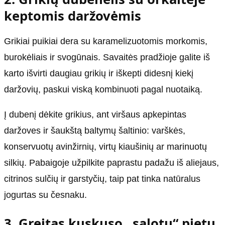
keptomis daržovėmis
Grikiai puikiai dera su karamelizuotomis morkomis,
burokėliais ir svogūnais. Savaitės pradžioje galite iš
karto išvirti daugiau grikių ir iškepti didesnį kiekį
daržovių, paskui viską kombinuoti pagal nuotaiką.
Į dubenį dėkite grikius, ant viršaus apkepintas
daržoves ir šaukštą baltymų šaltinio: varškės,
konservuotų avinžirnių, virtų kiaušinių ar marinuotų
silkių. Pabaigoje užpilkite paprastu padažu iš aliejaus,
citrinos sulčių ir garstyčių, taip pat tinka natūralus
jogurtas su česnaku.
3. Greitas kuskuso „salotų“ pietų