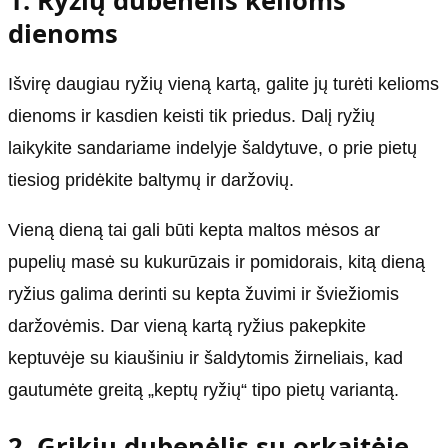
1. Ryžių dubenėlis kelioms
dienoms
Išvirę daugiau ryžių vieną kartą, galite jų turėti kelioms
dienoms ir kasdien keisti tik priedus. Dalį ryžių
laikykite sandariame indelyje šaldytuve, o prie pietų
tiesiog pridėkite baltymų ir daržovių.
Vieną dieną tai gali būti kepta maltos mėsos ar
pupelių masė su kukurūzais ir pomidorais, kitą dieną
ryžius galima derinti su kepta žuvimi ir šviežiomis
daržovėmis. Dar vieną kartą ryžius pakepkite
keptuvėje su kiaušiniu ir šaldytomis žirneliais, kad
gautumėte greitą „keptų ryžių“ tipo pietų variantą.
2. Grikių dubenėlis su orkaitėje