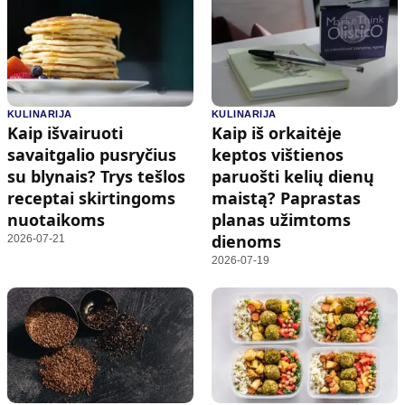
KULINARIJA
KULINARIJA
Kaip išvairuoti
Kaip iš orkaitėje
savaitgalio pusryčius
keptos vištienos
su blynais? Trys tešlos
paruošti kelių dienų
receptai skirtingoms
maistą? Paprastas
nuotaikoms
planas užimtoms
dienoms
2026-07-21
2026-07-19