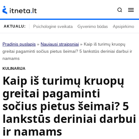
Psichologinė sveikata
Gyvenimo būdas
Apsipirkimo įp
AKTUALU:
Pradinis puslapis
»
Naujausi straipsniai
»
Kaip iš turimų kruopų
Turinys
Temos
greitai pagaminti sočius pietus šeimai? 5 lankstūs deriniai darbui ir
namams
Naujausi straipsniai
Horoskopai
KULINARIJA
Gyvenimas
Kulinarija
Kaip iš turimų kruopų
Įdomybės
Technologijos
greitai pagaminti
Mada
Gyvenimo būdas
Mokslas
Vasaros mada
sočius pietus šeimai? 5
Namai ir interjeras
Tėvai ir vaikai
lankstūs deriniai darbui
ir namams
Populiaru
Informacija