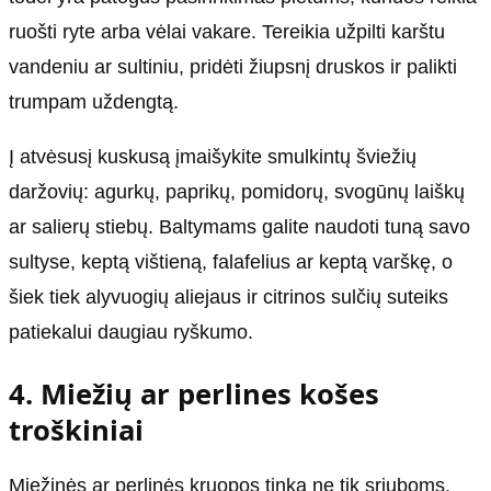
ruošti ryte arba vėlai vakare. Tereikia užpilti karštu
vandeniu ar sultiniu, pridėti žiupsnį druskos ir palikti
trumpam uždengtą.
Į atvėsusį kuskusą įmaišykite smulkintų šviežių
daržovių: agurkų, paprikų, pomidorų, svogūnų laiškų
ar salierų stiebų. Baltymams galite naudoti tuną savo
sultyse, keptą vištieną, falafelius ar keptą varškę, o
šiek tiek alyvuogių aliejaus ir citrinos sulčių suteiks
patiekalui daugiau ryškumo.
4. Miežių ar perlines košes
troškiniai
Miežinės ar perlinės kruopos tinka ne tik sriuboms,