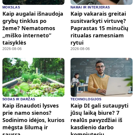
MOKSLAS
NAMAI IR INTERJERAS
Kaip augalai išnaudoja
Kaip vakarais greitai
grybų tinklus po
susitvarkyti virtuvę?
žeme? Nematomos
Paprastas 15 minučių
„miško interneto“
ritualas ramesniam
taisyklės
rytui
2026-08-06
2026-08-06
SODAS IR DARŽAS
TECHNOLOGIJOS
Kaip išnaudoti lysves
Kaip DI gali sutaupyti
prie namo sienos?
jūsų laiką biure? 7
Sodinimo idėjos, kurios
realūs pavyzdžiai iš
mėgsta šilumą ir
kasdienio darbo
sausrą
kompiuteriu