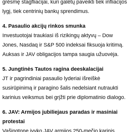
grėsmę stagfliacijai, kuri galėtų paveikti tiek infliacijos
lygį, tiek centrinių bankų sprendimus.
4. Pasaulio akcijų rinkos smunka
Investuotojai traukiasi iš rizikingų aktyvų – Dow
Jones, Nasdaq ir S&P 500 indeksai fiksuoja kritimą.
Auksas ir JAV obligacijos tampa saugia užuovėja.
5. Jungtinės Tautos ragina deeskalacijai
JT ir pagrindiniai pasaulio lyderiai išreiškė
susirūpinimą ir paragino šalis nedelsiant nutraukti
karinius veiksmus bei grįžti prie diplomatinio dialogo.
6. JAV: Armijos jubiliejaus paradas ir masiniai
protestai
Vašingtone įvyko JAV armijos 250-mečio karinis