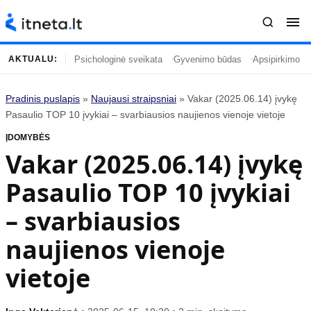
Psichologinė sveikata
Gyvenimo būdas
Apsipirkimo įp
AKTUALU:
Pradinis puslapis
»
Naujausi straipsniai
»
Vakar (2025.06.14) įvykę
Turinys
Temos
Pasaulio TOP 10 įvykiai – svarbiausios naujienos vienoje vietoje
ĮDOMYBĖS
Naujausi straipsniai
Horoskopai
Vakar (2025.06.14) įvykę
Gyvenimas
Kulinarija
Pasaulio TOP 10 įvykiai
Įdomybės
Technologijos
Mada
Gyvenimo būdas
– svarbiausios
Mokslas
Vasaros mada
naujienos vienoje
Namai ir interjeras
Tėvai ir vaikai
vietoje
Populiaru
Informacija