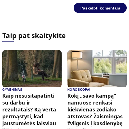
Taip pat skaitykite
GYVENIMAS
HOROSKOPAI
Kaip nesusitapatinti
Kokį „savo kampą“
su darbu ir
namuose renkasi
rezultatais? Ką verta
kiekvienas zodiako
permąstyti, kad
atstovas? Žaismingas
jaustumėtės laisviau
žvilgsnis į kasdienybę