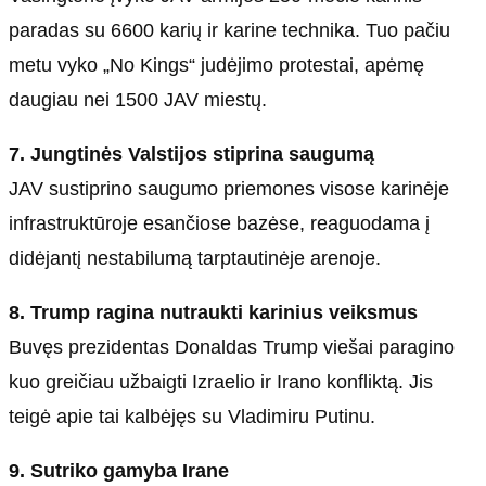
paradas su 6600 karių ir karine technika. Tuo pačiu
metu vyko „No Kings“ judėjimo protestai, apėmę
daugiau nei 1500 JAV miestų.
7. Jungtinės Valstijos stiprina saugumą
JAV sustiprino saugumo priemones visose karinėje
infrastruktūroje esančiose bazėse, reaguodama į
didėjantį nestabilumą tarptautinėje arenoje.
8. Trump ragina nutraukti karinius veiksmus
Buvęs prezidentas Donaldas Trump viešai paragino
kuo greičiau užbaigti Izraelio ir Irano konfliktą. Jis
teigė apie tai kalbėjęs su Vladimiru Putinu.
9. Sutriko gamyba Irane