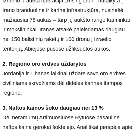
Izraelio pradėta operacija „Rising Lion“, nutaikyta į
Irano branduolinę ir karinę infrastruktūrą, nusinešė
mažiausiai 78 aukas – tarp jų aukšto rango karininkai
ir mokslininkai. Iranas atsakė paleisdamas daugiau
nei 150 balistinių raketų ir 100 dronų į Izraelio
teritoriją. Abiejose pusėse užfiksuotos aukos.
2. Regiono oro erdvės uždarytos
Jordanija ir Libanas laikinai uždarė savo oro erdves
civiliniams skrydžiams dėl didelės karinės įtampos
regione.
3. Naftos kainos šoko daugiau nei 13 %
Dėl neramumų Artimuosiuose Rytuose pasaulinė
naftos kaina gerokai šoktelėjo. Analitikai perspėja apie