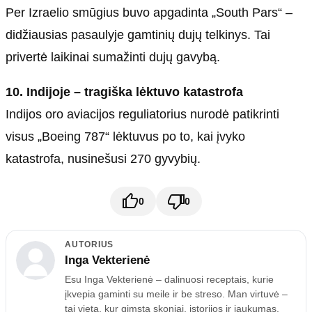
Per Izraelio smūgius buvo apgadinta „South Pars“ –
didžiausias pasaulyje gamtinių dujų telkinys. Tai
privertė laikinai sumažinti dujų gavybą.
10. Indijoje – tragiška lėktuvo katastrofa
Indijos oro aviacijos reguliatorius nurodė patikrinti
visus „Boeing 787“ lėktuvus po to, kai įvyko
katastrofa, nusinešusi 270 gyvybių.
0
0
AUTORIUS
Inga Vekterienė
Esu Inga Vekterienė – dalinuosi receptais, kurie
įkvepia gaminti su meile ir be streso. Man virtuvė –
tai vieta, kur gimsta skoniai, istorijos ir jaukumas.