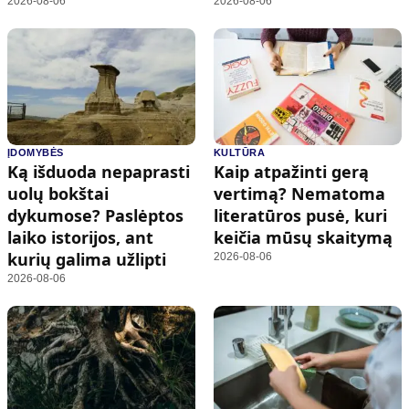
2026-08-06
2026-08-06
ĮDOMYBĖS
KULTŪRA
Ką išduoda nepaprasti
Kaip atpažinti gerą
uolų bokštai
vertimą? Nematoma
dykumose? Paslėptos
literatūros pusė, kuri
laiko istorijos, ant
keičia mūsų skaitymą
kurių galima užlipti
2026-08-06
2026-08-06