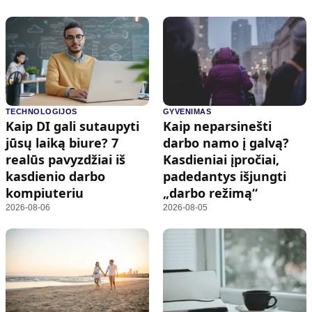
TECHNOLOGIJOS
GYVENIMAS
Kaip DI gali sutaupyti
Kaip neparsinešti
jūsų laiką biure? 7
darbo namo į galvą?
realūs pavyzdžiai iš
Kasdieniai įpročiai,
kasdienio darbo
padedantys išjungti
kompiuteriu
„darbo režimą“
2026-08-06
2026-08-05