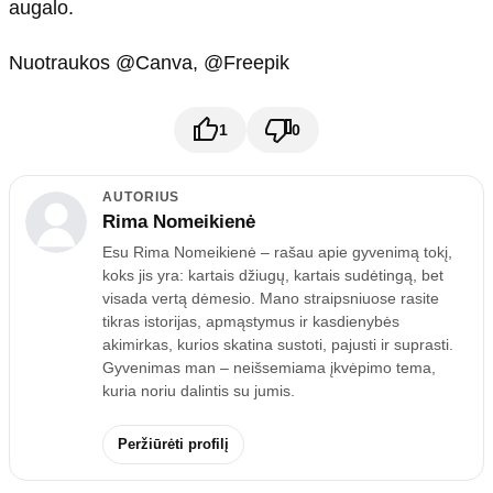
augalo.
Nuotraukos @Canva, @Freepik
1
0
AUTORIUS
Rima Nomeikienė
Esu Rima Nomeikienė – rašau apie gyvenimą tokį,
koks jis yra: kartais džiugų, kartais sudėtingą, bet
visada vertą dėmesio. Mano straipsniuose rasite
tikras istorijas, apmąstymus ir kasdienybės
akimirkas, kurios skatina sustoti, pajusti ir suprasti.
Gyvenimas man – neišsemiama įkvėpimo tema,
kuria noriu dalintis su jumis.
Peržiūrėti profilį