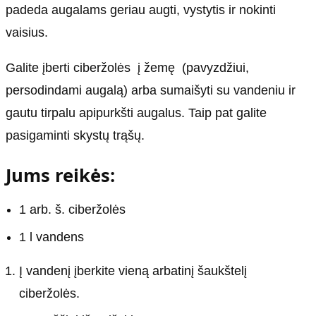
padeda augalams geriau augti, vystytis ir nokinti
vaisius.
Galite įberti ciberžolės į žemę (pavyzdžiui,
persodindami augalą) arba sumaišyti su vandeniu ir
gautu tirpalu apipurkšti augalus. Taip pat galite
pasigaminti skystų trąšų.
Jums reikės:
1 arb. š. ciberžolės
1 l vandens
Į vandenį įberkite vieną arbatinį šaukštelį
ciberžolės.