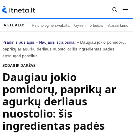
Psichologinė sveikata
Gyvenimo būdas
Apsipirkimo įp
AKTUALU:
Pradinis puslapis
»
Naujausi straipsniai
»
Daugiau jokio pomidorų,
Turinys
Temos
paprikų ar agurkų derliaus nuostolio: šis ingredientas padės
apsaugoti pasėlius!
Naujausi straipsniai
Horoskopai
SODAS IR DARŽAS
Gyvenimas
Kulinarija
Daugiau jokio
Įdomybės
Technologijos
pomidorų, paprikų ar
Mada
Gyvenimo būdas
Mokslas
Vasaros mada
agurkų derliaus
Namai ir interjeras
Tėvai ir vaikai
nuostolio: šis
ingredientas padės
Populiaru
Informacija