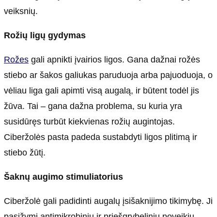
veiksnių.
Rožių ligų gydymas
Rožes
gali apnikti įvairios ligos. Gana dažnai rožės
stiebo ar šakos galiukas paruduoja arba pajuoduoja, o
vėliau liga gali apimti visą augalą, ir būtent todėl jis
žūva. Tai – gana dažna problema, su kuria yra
susidūręs turbūt kiekvienas rožių augintojas.
Ciberžolės pasta padeda sustabdyti ligos plitimą ir
stiebo žūtį.
Šaknų augimo stimuliatorius
Ciberžolė gali padidinti augalų įsišaknijimo tikimybę. Ji
pasižymi antimikrobiniu ir priešgrybeliniu poveikiu,