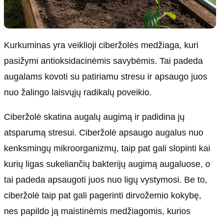
Kurkuminas yra veiklioji ciberžolės medžiaga, kuri
pasižymi antioksidacinėmis savybėmis. Tai padeda
augalams kovoti su patiriamu stresu ir apsaugo juos
nuo žalingo laisvųjų radikalų poveikio.
Ciberžolė skatina augalų augimą ir padidina jų
atsparumą stresui. Ciberžolė apsaugo augalus nuo
kenksmingų mikroorganizmų, taip pat gali slopinti kai
kurių ligas sukeliančių bakterijų augimą augaluose, o
tai padeda apsaugoti juos nuo ligų vystymosi. Be to,
ciberžolė taip pat gali pagerinti dirvožemio kokybę,
nes papildo ją maistinėmis medžiagomis, kurios