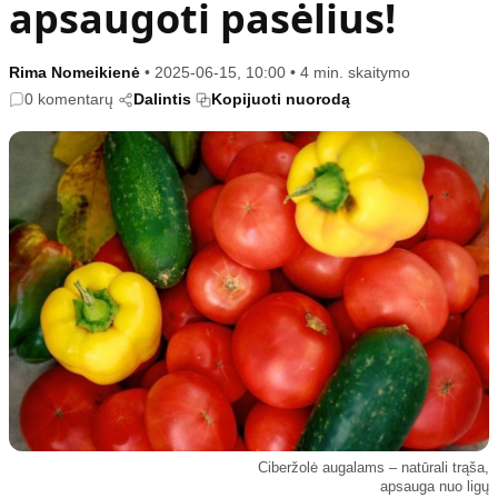
apsaugoti pasėlius!
Kultūra
Etikos politika
Sodas ir daržas
Klaidų taisymo politika
Rima Nomeikienė
•
2025-06-15, 10:00
•
4 min. skaitymo
Sveikata ir grožis
Naudojimo sąlygos
0 komentarų
Dalintis
Kopijuoti nuorodą
Karjera
Privatumo politika
Psichologinė sveikata
Reklamos politika
Tvari mada
Slapukų politika
Redakcija
Apie mus
Autoriai
Kontaktai
Redakcinė politika
Dirbtinis intelektas
Ciberžolė augalams – natūrali trąša,
apsauga nuo ligų