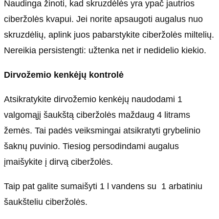
Naudinga žinoti, kad skruzdėlės yra ypač jautrios
ciberžolės kvapui. Jei norite apsaugoti augalus nuo
skruzdėlių, aplink juos pabarstykite ciberžolės miltelių.
Nereikia persistengti: užtenka net ir nedidelio kiekio.
Dirvožemio kenkėjų kontrolė
Atsikratykite dirvožemio kenkėjų naudodami 1
valgomąjį šaukštą ciberžolės maždaug 4 litrams
žemės. Tai padės veiksmingai atsikratyti grybelinio
šaknų puvinio. Tiesiog persodindami augalus
įmaišykite į dirvą ciberžolės.
Taip pat galite sumaišyti 1 l vandens su 1 arbatiniu
šaukšteliu ciberžolės.