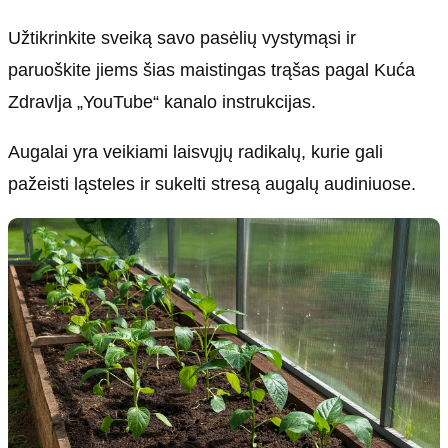
Užtikrinkite sveiką savo pasėlių vystymąsi ir
paruoškite jiems šias maistingas trąšas pagal Kuća
Zdravlja „YouTube“ kanalo instrukcijas.
Augalai yra veikiami laisvųjų radikalų, kurie gali
pažeisti ląsteles ir sukelti stresą augalų audiniuose.