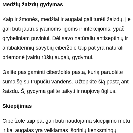
Medžių žaizdų gydymas
Kaip ir žmonės, medžiai ir augalai gali turėti žaizdų, jie
gali būti jautrūs įvairioms ligoms ir infekcijoms, ypač
grybeliniam puviniui. Dėl savo natūralių antiseptinių ir
antibakterinių savybių ciberžolė taip pat yra natūrali
priemonė įvairių rūšių augalų gydymui.
Galite pasigaminti ciberžolės pastą, kurią paruošite
sumaišę su trupučiu vandens. Užtepkite šią pastą ant
žaizdų. Šį gydymą galite taikyti ir nupjovę ūglius.
Skiepijimas
Ciberžolė taip pat gali būti naudojama skiepijimo metu
ir kai augalas yra veikiamas išorinių kenksmingų