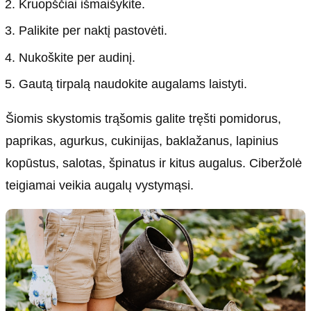
Kruopščiai išmaišykite.
Palikite per naktį pastovėti.
Nukoškite per audinį.
Gautą tirpalą naudokite augalams laistyti.
Šiomis skystomis trąšomis galite tręšti pomidorus,
paprikas, agurkus, cukinijas, baklažanus, lapinius
kopūstus, salotas, špinatus ir kitus augalus. Ciberžolė
teigiamai veikia augalų vystymąsi.