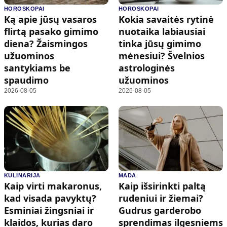
HOROSKOPAI
HOROSKOPAI
Ką apie jūsų vasaros
Kokia savaitės rytinė
flirtą pasako gimimo
nuotaika labiausiai
diena? Žaismingos
tinka jūsų gimimo
užuominos
mėnesiui? Švelnios
santykiams be
astrologinės
spaudimo
užuominos
2026-08-05
2026-08-05
KULINARIJA
MADA
Kaip virti makaronus,
Kaip išsirinkti paltą
kad visada pavyktų?
rudeniui ir žiemai?
Esminiai žingsniai ir
Gudrus garderobo
klaidos, kurias daro
sprendimas ilgesniems