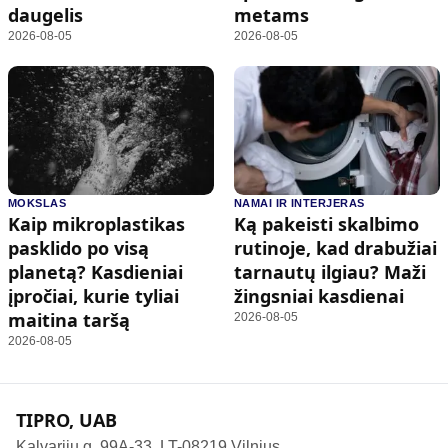
daugelis
metams
2026-08-05
2026-08-05
MOKSLAS
NAMAI IR INTERJERAS
Kaip mikroplastikas
Ką pakeisti skalbimo
pasklido po visą
rutinoje, kad drabužiai
planetą? Kasdieniai
tarnautų ilgiau? Maži
įpročiai, kurie tyliai
žingsniai kasdienai
maitina taršą
2026-08-05
2026-08-05
TIPRO, UAB
Kalvarijų g. 99A-33, LT-08219 Vilnius