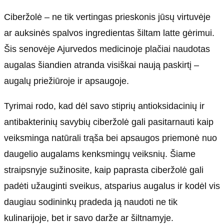
Ciberžolė – ne tik vertingas prieskonis jūsų virtuvėje
ar auksinės spalvos ingredientas šiltam latte gėrimui.
Šis senovėje Ajurvedos medicinoje plačiai naudotas
augalas šiandien atranda visiškai naują paskirtį –
augalų priežiūroje ir apsaugoje.
Tyrimai rodo, kad dėl savo stiprių antioksidacinių ir
antibakterinių savybių ciberžolė gali pasitarnauti kaip
veiksminga natūrali trąša bei apsaugos priemonė nuo
daugelio augalams kenksmingų veiksnių. Šiame
straipsnyje sužinosite, kaip paprasta ciberžolė gali
padėti užauginti sveikus, atsparius augalus ir kodėl vis
daugiau sodininkų pradeda ją naudoti ne tik
kulinarijoje, bet ir savo darže ar šiltnamyje.