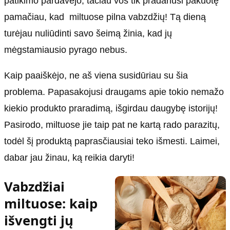
patikimo pardavėjo, tačiau vos tik pradariusi pakuotę
pamačiau, kad miltuose pilna vabzdžių! Tą dieną
turėjau nuliūdinti savo šeimą žinia, kad jų
mėgstamiausio pyrago nebus.
Kaip paaiškėjo, ne aš viena susidūriau su šia
problema. Papasakojusi draugams apie tokio nemažo
kiekio produkto praradimą, išgirdau daugybę istorijų!
Pasirodo, miltuose jie taip pat ne kartą rado parazitų,
todėl šį produktą paprasčiausiai teko išmesti. Laimei,
dabar jau žinau, ką reikia daryti!
Vabzdžiai
miltuose: kaip
išvengti jų