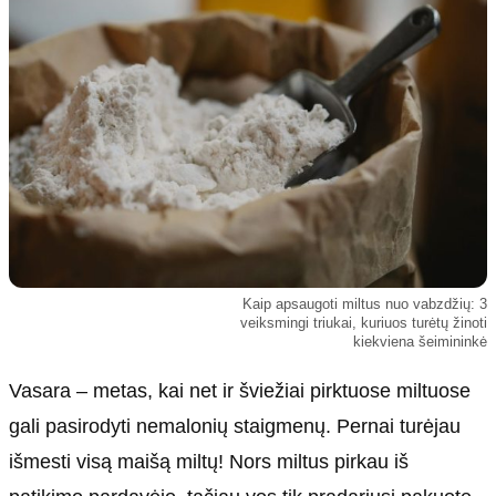
Kultūra
Etikos politika
Sodas ir daržas
Klaidų taisymo politika
Sveikata ir grožis
Naudojimo sąlygos
Karjera
Privatumo politika
Psichologinė sveikata
Reklamos politika
Tvari mada
Slapukų politika
Redakcija
Apie mus
Kaip apsaugoti miltus nuo vabzdžių: 3
veiksmingi triukai, kuriuos turėtų žinoti
Autoriai
kiekviena šeimininkė
Kontaktai
Vasara – metas, kai net ir šviežiai pirktuose miltuose
Redakcinė politika
gali pasirodyti nemalonių staigmenų. Pernai turėjau
Dirbtinis intelektas
išmesti visą maišą miltų! Nors miltus pirkau iš