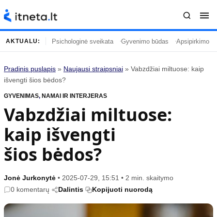
Psichologinė sveikata
Gyvenimo būdas
Apsipirkimo įp
AKTUALU:
Pradinis puslapis
»
Naujausi straipsniai
»
Vabzdžiai miltuose: kaip
Turinys
Temos
išvengti šios bėdos?
GYVENIMAS
Naujausi straipsniai
,
NAMAI IR INTERJERAS
Horoskopai
Vabzdžiai miltuose:
Gyvenimas
Kulinarija
kaip išvengti
Įdomybės
Technologijos
Mada
Gyvenimo būdas
šios bėdos?
Mokslas
Vasaros mada
Namai ir interjeras
Tėvai ir vaikai
Jonė Jurkonytė
•
2025-07-29, 15:51
•
2 min. skaitymo
0 komentarų
Dalintis
Kopijuoti nuorodą
Populiaru
Informacija