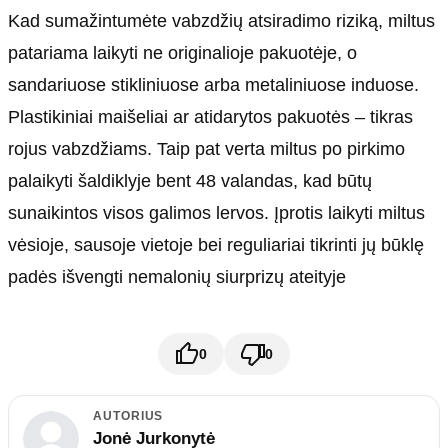
Kad sumažintumėte vabzdžių atsiradimo riziką, miltus
patariama laikyti ne originalioje pakuotėje, o
sandariuose stikliniuose arba metaliniuose induose.
Plastikiniai maišeliai ar atidarytos pakuotės – tikras
rojus vabzdžiams. Taip pat verta miltus po pirkimo
palaikyti šaldiklyje bent 48 valandas, kad būtų
sunaikintos visos galimos lervos. Įprotis laikyti miltus
vėsioje, sausoje vietoje bei reguliariai tikrinti jų būklę
padės išvengti nemalonių siurprizų ateityje
0
0
AUTORIUS
Jonė Jurkonytė