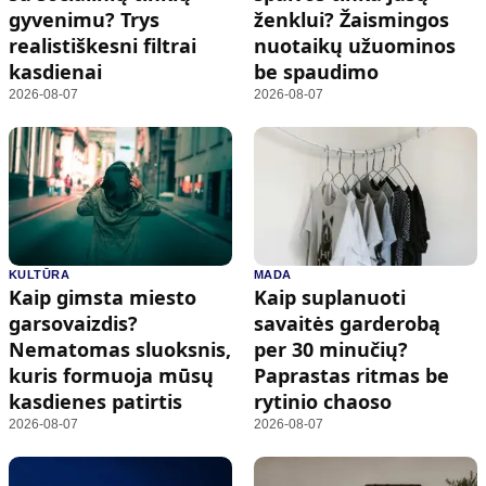
gyvenimu? Trys
ženklui? Žaismingos
realistiškesni filtrai
nuotaikų užuominos
kasdienai
be spaudimo
2026-08-07
2026-08-07
KULTŪRA
MADA
Kaip gimsta miesto
Kaip suplanuoti
garsovaizdis?
savaitės garderobą
Nematomas sluoksnis,
per 30 minučių?
kuris formuoja mūsų
Paprastas ritmas be
kasdienes patirtis
rytinio chaoso
2026-08-07
2026-08-07