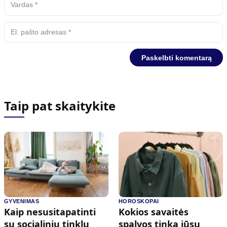
Taip pat skaitykite
GYVENIMAS
HOROSKOPAI
Kaip nesusitapatinti
Kokios savaitės
su socialinių tinklų
spalvos tinka jūsų