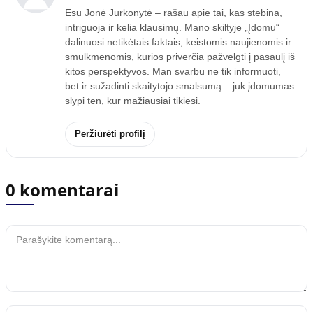
Esu Jonė Jurkonytė – rašau apie tai, kas stebina,
intriguoja ir kelia klausimų. Mano skiltyje „Įdomu“
dalinuosi netikėtais faktais, keistomis naujienomis ir
smulkmenomis, kurios priverčia pažvelgti į pasaulį iš
kitos perspektyvos. Man svarbu ne tik informuoti,
bet ir sužadinti skaitytojo smalsumą – juk įdomumas
slypi ten, kur mažiausiai tikiesi.
Peržiūrėti profilį
0 komentarai