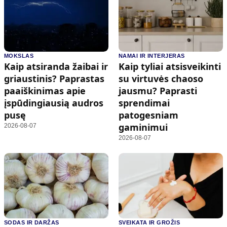
MOKSLAS
NAMAI IR INTERJERAS
Kaip atsiranda žaibai ir
Kaip tyliai atsisveikinti
griaustinis? Paprastas
su virtuvės chaoso
paaiškinimas apie
jausmu? Paprasti
įspūdingiausią audros
sprendimai
pusę
patogesniam
gaminimui
2026-08-07
2026-08-07
SODAS IR DARŽAS
SVEIKATA IR GROŽIS