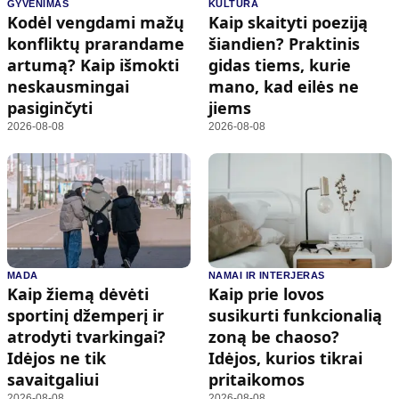
GYVENIMAS
KULTŪRA
Kodėl vengdami mažų
Kaip skaityti poeziją
konfliktų prarandame
šiandien? Praktinis
artumą? Kaip išmokti
gidas tiems, kurie
neskausmingai
mano, kad eilės ne
pasiginčyti
jiems
2026-08-08
2026-08-08
MADA
NAMAI IR INTERJERAS
Kaip žiemą dėvėti
Kaip prie lovos
sportinį džemperį ir
susikurti funkcionalią
atrodyti tvarkingai?
zoną be chaoso?
Idėjos ne tik
Idėjos, kurios tikrai
savaitgaliui
pritaikomos
2026-08-08
2026-08-08