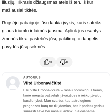
iliuzijų. Tikrasis džiaugsmas ateis iš ten, iš kur
mažiausiai tikitės.
Rugsėjo pabaigoje jūsų laukia įvykis, kuris suteiks
gilaus triumfo ir laimės jausmą. Aplink jus esantys
žmonės tikrai pastebės jūsų pakilimą, o daugelis
pavydės jūsų sėkmės.
0
0
AUTORIUS
Viltė Urbonavičiūtė
Esu Viltė Urbonavičiūtė – rašau horoskopus tiems,
kurie mėgsta pažvelgti į žvaigždes ir ieško įžvalgų
kasdienybei. Man svarbu, kad astrologinės
prognozės būtų ne tik įdomios, bet ir padėtų geriau
suprasti save bei pasaulį aplink. Kiekviename