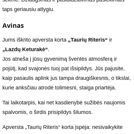
taps geriausiu atlygiu.
Avinas
Jums iškrito apversta korta
„Taurių Riteris“
ir
„Lazdų Keturakė“
.
Jos atneša į jūsų gyvenimą šventės atmosferą ir
pojūtį, kad svajonės tuoj pat išsipildys. Jūs pajusite,
kaip pasaulis aplink jus tampa draugiškesnis, o tikslai,
kurie anksčiau atrodė tolimesni, staiga priartėja.
Tai laikotarpis, kai net kasdienybė sužibės naujomis
spalvomis, o širdis prisipildys šilumos.
Apversta „Taurių Riteris“ korta įspėja: nesivaikykite