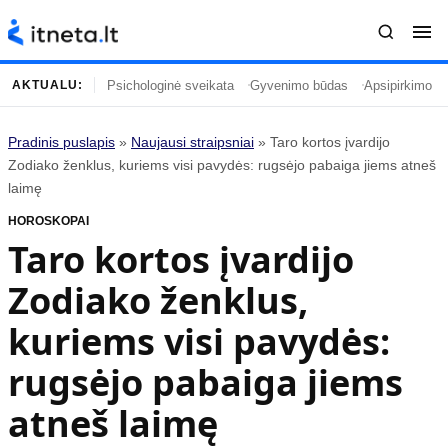
Psichologinė sveikata
Gyvenimo būdas
Apsipirkimo įp
AKTUALU:
Pradinis puslapis
»
Naujausi straipsniai
»
Taro kortos įvardijo
Turinys
Temos
Zodiako ženklus, kuriems visi pavydės: rugsėjo pabaiga jiems atneš
laimę
Naujausi straipsniai
Horoskopai
HOROSKOPAI
Gyvenimas
Kulinarija
Taro kortos įvardijo
Įdomybės
Technologijos
Zodiako ženklus,
Mada
Gyvenimo būdas
Mokslas
Vasaros mada
kuriems visi pavydės:
Namai ir interjeras
Tėvai ir vaikai
rugsėjo pabaiga jiems
atneš laimę
Populiaru
Informacija