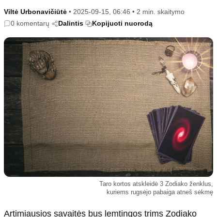
Kultūra
Etikos politika
Viltė Urbonavičiūtė
•
2025-09-15, 06:46
•
2 min. skaitymo
Sodas ir daržas
Klaidų taisymo politika
0 komentarų
Dalintis
Kopijuoti nuorodą
Sveikata ir grožis
Naudojimo sąlygos
Karjera
Privatumo politika
Psichologinė sveikata
Reklamos politika
Tvari mada
Slapukų politika
Redakcija
Apie mus
Autoriai
Kontaktai
Redakcinė politika
Taro kortos atskleidė 3 Zodiako ženklus,
Dirbtinis intelektas
kuriems rugsėjo pabaiga atneš sėkmę
Artimiausios savaitės bus lemtingos trims Zodiako