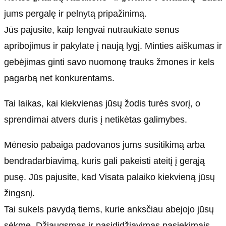
jums pergalę ir pelnytą pripažinimą.
Jūs pajusite, kaip lengvai nutraukiate senus
apribojimus ir pakylate į naują lygį. Minties aiškumas ir
gebėjimas ginti savo nuomonę trauks žmones ir kels
pagarbą net konkurentams.
Tai laikas, kai kiekvienas jūsų žodis turės svorį, o
sprendimai atvers duris į netikėtas galimybes.
Mėnesio pabaiga padovanos jums susitikimą arba
bendradarbiavimą, kuris gali pakeisti ateitį į gerąją
pusę. Jūs pajusite, kad Visata palaiko kiekvieną jūsų
žingsnį.
Tai sukels pavydą tiems, kurie anksčiau abejojo jūsų
sėkme. Džiaugsmas ir pasididžiavimas pasiekimais