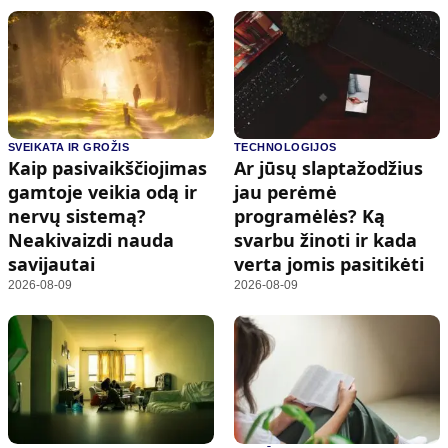
SVEIKATA IR GROŽIS
TECHNOLOGIJOS
Kaip pasivaikščiojimas
Ar jūsų slaptažodžius
gamtoje veikia odą ir
jau perėmė
nervų sistemą?
programėlės? Ką
Neakivaizdi nauda
svarbu žinoti ir kada
savijautai
verta jomis pasitikėti
2026-08-09
2026-08-09