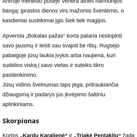
Antroje mėnesio pusėje Venera atneš harmonijos
bangą: įprastos dienos virs mažomis šventėmis, o
kasdieniai susitikimai įgis šiek tiek magijos.
Apversta „Bokalas pažas“ korta pataria neslopinti
savo jausmų ir leisti sau svajoti be ribų. Rugsėjo
pabaigoje jūsų laukia įvykis arba naujiena, kuri
sudėlios viską į savo vietas ir suteiks tikro
pasitenkinimo.
Jūsų vidinis švelnumas taps jėga, pritraukiančia
džiaugsmą ir padarys jus įkvėpimo šaltiniu
aplinkiniams.
Skorpionas
Kortos
„Kardų Karalienė“
ir
„Triakė Pentaklių“
žada