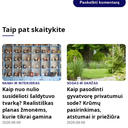
Taip pat skaitykite
NAMAI IR INTERJERAS
SODAS IR DARŽAS
Kaip nuo nulio
Kaip pasodinti
susidėlioti šaldytuvo
gyvatvorę privatumui
tvarką? Realistiškas
sode? Krūmų
planas žmonėms,
pasirinkimas,
kurie tikrai gamina
atstumai ir priežiūra
2026-08-09
2026-08-09