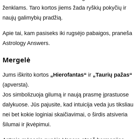
ženklams. Taro kortos jiems žada ryškių pokyčių ir
naujų galimybių pradžią.
Apie tai, kam pasiseks iki rugsėjo pabaigos, praneša
Astrology Answers.
Mergelė
Jums iškrito kortos
„Hierofantas“
ir
„Taurių pažas“
(apversta).
Jos simbolizuoja gilumą ir naują prasmę įprastuose
dalykuose. Jūs pajusite, kad intuicija veda jus tiksliau
nei bet kokie loginiai skaičiavimai, o širdis atsiveria
šilumai ir įkvėpimui.