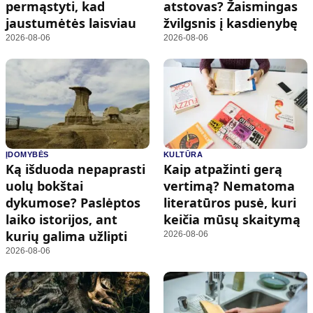
permąstyti, kad
atstovas? Žaismingas
jaustumėtės laisviau
žvilgsnis į kasdienybę
2026-08-06
2026-08-06
ĮDOMYBĖS
KULTŪRA
Ką išduoda nepaprasti
Kaip atpažinti gerą
uolų bokštai
vertimą? Nematoma
dykumose? Paslėptos
literatūros pusė, kuri
laiko istorijos, ant
keičia mūsų skaitymą
kurių galima užlipti
2026-08-06
2026-08-06