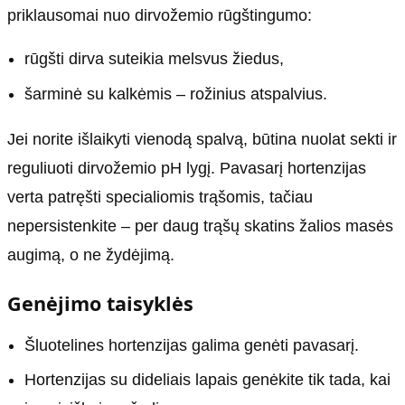
priklausomai nuo dirvožemio rūgštingumo:
rūgšti dirva suteikia melsvus žiedus,
šarminė su kalkėmis – rožinius atspalvius.
Jei norite išlaikyti vienodą spalvą, būtina nuolat sekti ir
reguliuoti dirvožemio pH lygį. Pavasarį hortenzijas
verta patręšti specialiomis trąšomis, tačiau
nepersistenkite – per daug trąšų skatins žalios masės
augimą, o ne žydėjimą.
Genėjimo taisyklės
Šluotelines hortenzijas galima genėti pavasarį.
Hortenzijas su dideliais lapais genėkite tik tada, kai