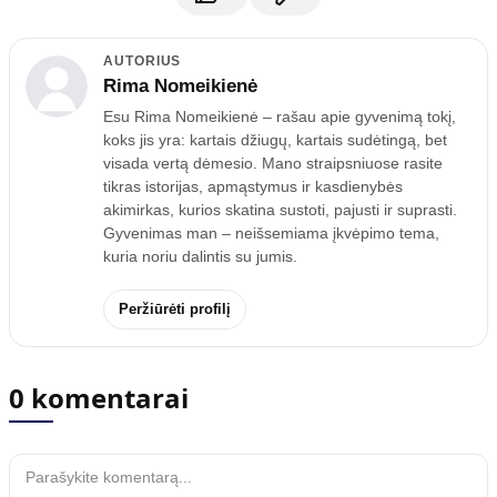
AUTORIUS
Rima Nomeikienė
Esu Rima Nomeikienė – rašau apie gyvenimą tokį,
koks jis yra: kartais džiugų, kartais sudėtingą, bet
visada vertą dėmesio. Mano straipsniuose rasite
tikras istorijas, apmąstymus ir kasdienybės
akimirkas, kurios skatina sustoti, pajusti ir suprasti.
Gyvenimas man – neišsemiama įkvėpimo tema,
kuria noriu dalintis su jumis.
Peržiūrėti profilį
0 komentarai