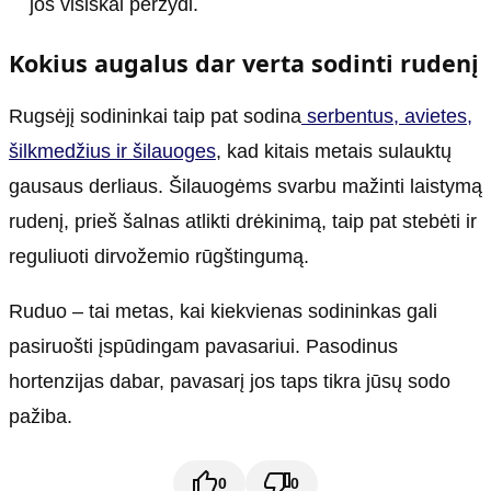
jos visiškai peržydi.
Kokius augalus dar verta sodinti rudenį
Rugsėjį sodininkai taip pat sodina
serbentus, avietes,
šilkmedžius ir šilauoges
, kad kitais metais sulauktų
gausaus derliaus. Šilauogėms svarbu mažinti laistymą
rudenį, prieš šalnas atlikti drėkinimą, taip pat stebėti ir
reguliuoti dirvožemio rūgštingumą.
Ruduo – tai metas, kai kiekvienas sodininkas gali
pasiruošti įspūdingam pavasariui. Pasodinus
hortenzijas dabar, pavasarį jos taps tikra jūsų sodo
pažiba.
0
0