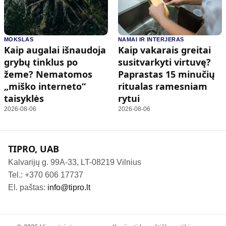
MOKSLAS
NAMAI IR INTERJERAS
Kaip augalai išnaudoja
Kaip vakarais greitai
grybų tinklus po
susitvarkyti virtuvę?
žeme? Nematomos
Paprastas 15 minučių
„miško interneto“
ritualas ramesniam
taisyklės
rytui
2026-08-06
2026-08-06
TIPRO, UAB
Kalvarijų g. 99A-33, LT-08219 Vilnius
Tel.: +370 606 17737
El. paštas:
info@tipro.lt