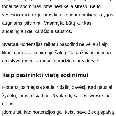
todėl persodinimas joms nesukelia streso. Be to,
vėsesni orai ir reguliarūs lietūs sudaro puikias sąlygas
augalams įsitvirtinti. Vasarą tai būtų kur kas
sudėtingiau dėl karščio ir sausros.
Svarbu! Hortenzijas reikėtų pasodinti ne vėliau kaip
likus mėnesiui iki pirmųjų šalnų. Tai dažniausiai būna
ankstyvą rudenį – rugsėjo pradžioje ar viduryje.
Kaip pasirinkti vietą sodinimui
Hortenzijos mėgsta saulę ir dalinį pavėsį. Kad gausiai
žydėtų, joms reikia bent 6 valandų saulės šviesos per
dieną.
Įdomu tai, kad hortenzijos gali keisti savo žiedų spalvą