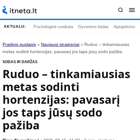
Psichologinė sveikata
Gyvenimo būdas
Apsipirkimo įp
AKTUALU:
Pradinis puslapis
»
Naujausi straipsniai
»
Ruduo – tinkamiausias
Turinys
Temos
metas sodinti hortenzijas: pavasarį jos taps jūsų sodo pažiba
SODAS IR DARŽAS
Naujausi straipsniai
Horoskopai
Ruduo – tinkamiausias
Gyvenimas
Kulinarija
metas sodinti
Įdomybės
Technologijos
Mada
Gyvenimo būdas
hortenzijas: pavasarį
Mokslas
Vasaros mada
jos taps jūsų sodo
Namai ir interjeras
Tėvai ir vaikai
pažiba
Populiaru
Informacija