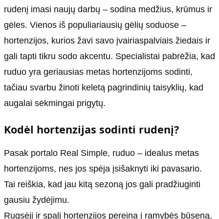
rudenį imasi naujų darbų – sodina medžius, krūmus ir
gėles. Vienos iš populiariausių gėlių soduose –
hortenzijos, kurios žavi savo įvairiaspalviais žiedais ir
gali tapti tikru sodo akcentu. Specialistai pabrėžia, kad
ruduo yra geriausias metas hortenzijoms sodinti,
tačiau svarbu žinoti keletą pagrindinių taisyklių, kad
augalai sėkmingai prigytų.
Kodėl hortenzijas sodinti rudenį?
Pasak portalo Real Simple, ruduo – idealus metas
hortenzijoms, nes jos spėja įsišaknyti iki pavasario.
Tai reiškia, kad jau kitą sezoną jos gali pradžiuginti
gausiu žydėjimu.
Rugsėjį ir spalį hortenzijos pereina į ramybės būseną,