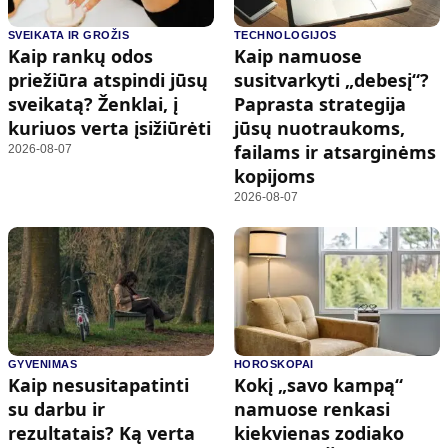
SVEIKATA IR GROŽIS
TECHNOLOGIJOS
Kaip rankų odos
Kaip namuose
priežiūra atspindi jūsų
susitvarkyti „debesį“?
sveikatą? Ženklai, į
Paprasta strategija
kuriuos verta įsižiūrėti
jūsų nuotraukoms,
failams ir atsarginėms
2026-08-07
kopijoms
2026-08-07
GYVENIMAS
HOROSKOPAI
Kaip nesusitapatinti
Kokį „savo kampą“
su darbu ir
namuose renkasi
rezultatais? Ką verta
kiekvienas zodiako