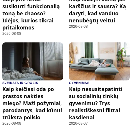
susikurti funkcionalią
karščius ir sausrą? Ką
zoną be chaoso?
daryti, kad vanduo
Idėjos, kurios tikrai
nenubėgtų veltui
pritaikomos
2026-08-08
2026-08-08
SVEIKATA IR GROŽIS
GYVENIMAS
Kaip keičiasi oda po
Kaip nesusitapatinti
prastos nakties
su socialinių tinklų
miego? Maži požymiai,
gyvenimu? Trys
parodantys, kad kūnui
realistiškesni filtrai
trūksta poilsio
kasdienai
2026-08-08
2026-08-07