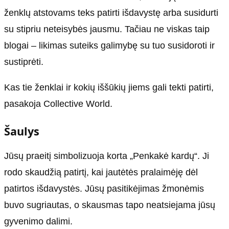
ženklų atstovams teks patirti išdavystę arba susidurti
su stipriu neteisybės jausmu. Tačiau ne viskas taip
blogai – likimas suteiks galimybę su tuo susidoroti ir
sustiprėti.
Kas tie ženklai ir kokių iššūkių jiems gali tekti patirti,
pasakoja Collective World.
Šaulys
Jūsų praeitį simbolizuoja korta „Penkakė kardų“. Ji
rodo skaudžią patirtį, kai jautėtės pralaimėję dėl
patirtos išdavystės. Jūsų pasitikėjimas žmonėmis
buvo sugriautas, o skausmas tapo neatsiejama jūsų
gyvenimo dalimi.