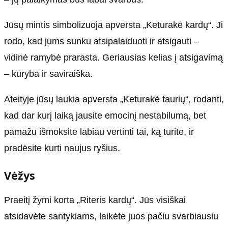
Jūsų mintis simbolizuoja apversta „Keturakė kardų“. Ji
rodo, kad jums sunku atsipalaiduoti ir atsigauti –
vidinė ramybė prarasta. Geriausias kelias į atsigavimą
– kūryba ir saviraiška.
Ateityje jūsų laukia apversta „Keturakė taurių“, rodanti,
kad dar kurį laiką jausite emocinį nestabilumą, bet
pamažu išmoksite labiau vertinti tai, ką turite, ir
pradėsite kurti naujus ryšius.
Vėžys
Praeitį žymi korta „Riteris kardų“. Jūs visiškai
atsidavėte santykiams, laikėte juos pačiu svarbiausiu