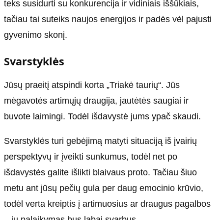
teks susidurti su konkurencija ir vidiniais iššūkiais,
tačiau tai suteiks naujos energijos ir padės vėl pajusti
gyvenimo skonį.
Svarstyklės
Jūsų praeitį atspindi korta „Triakė taurių“. Jūs
mėgavotės artimųjų draugija, jautėtės saugiai ir
buvote laimingi. Todėl išdavystė jums ypač skaudi.
Svarstyklės turi gebėjimą matyti situaciją iš įvairių
perspektyvų ir įveikti sunkumus, todėl net po
išdavystės galite išlikti blaivaus proto. Tačiau šiuo
metu ant jūsų pečių gula per daug emocinio krūvio,
todėl verta kreiptis į artimuosius ar draugus pagalbos
– jų palaikymas bus labai svarbus.