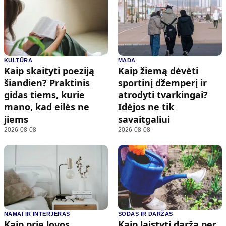
KULTŪRA
MADA
Kaip skaityti poeziją
Kaip žiemą dėvėti
šiandien? Praktinis
sportinį džemperį ir
gidas tiems, kurie
atrodyti tvarkingai?
mano, kad eilės ne
Idėjos ne tik
jiems
savaitgaliui
2026-08-08
2026-08-08
NAMAI IR INTERJERAS
SODAS IR DARŽAS
Kaip prie lovos
Kaip laistyti daržą per