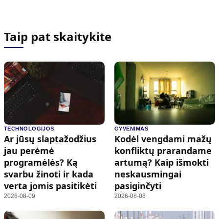
Taip pat skaitykite
TECHNOLOGIJOS
GYVENIMAS
Ar jūsų slaptažodžius
Kodėl vengdami mažų
jau perėmė
konfliktų prarandame
programėlės? Ką
artumą? Kaip išmokti
svarbu žinoti ir kada
neskausmingai
verta jomis pasitikėti
pasiginčyti
2026-08-09
2026-08-08