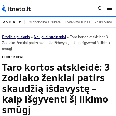
Psichologinė sveikata
Gyvenimo būdas
Apsipirkimo įp
AKTUALU:
Pradinis puslapis
»
Naujausi straipsniai
»
Taro kortos atskleidė: 3
Turinys
Temos
Zodiako ženklai patirs skaudžią išdavystę – kaip išgyventi šį likimo
smūgį
Naujausi straipsniai
Horoskopai
HOROSKOPAI
Gyvenimas
Kulinarija
Taro kortos atskleidė: 3
Įdomybės
Technologijos
Zodiako ženklai patirs
Mada
Gyvenimo būdas
Mokslas
Vasaros mada
skaudžią išdavystę –
Namai ir interjeras
Tėvai ir vaikai
kaip išgyventi šį likimo
smūgį
Populiaru
Informacija