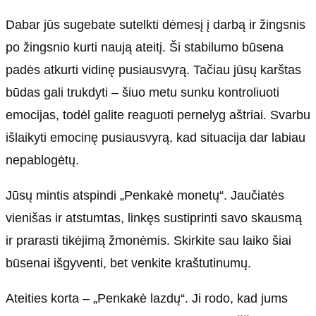
Dabar jūs sugebate sutelkti dėmesį į darbą ir žingsnis
po žingsnio kurti naują ateitį. Ši stabilumo būsena
padės atkurti vidinę pusiausvyrą. Tačiau jūsų karštas
būdas gali trukdyti – šiuo metu sunku kontroliuoti
emocijas, todėl galite reaguoti pernelyg aštriai. Svarbu
išlaikyti emocinę pusiausvyrą, kad situacija dar labiau
nepablogėtų.
Jūsų mintis atspindi „Penkakė monetų“. Jaučiatės
vienišas ir atstumtas, linkęs sustiprinti savo skausmą
ir prarasti tikėjimą žmonėmis. Skirkite sau laiko šiai
būsenai išgyventi, bet venkite kraštutinumų.
Ateities korta – „Penkakė lazdų“. Ji rodo, kad jums