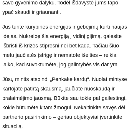
savo gyvenimo dalyku. Todėl išdavystė jums tapo
ypač skaudi ir griaunanti.
Jūs turite kūrybinės energijos ir gebėjimų kurti naujas
idėjas. Nukreipę šią energiją į vidinį gijimą, galėsite
išbristi iš krizės stipresni nei bet kada. Tačiau šiuo
metu jaučiatės įstrigę ir nematote išeities – reikia
laiko, kad suvoktumėte, jog galimybės vis dar yra.
Jūsų mintis atspindi „Penkakė kardų“. Nuolat mintyse
kartojate patirtą skausmą, jaučiate nuoskaudą ir
pralaimėjimo jausmą. Būkite sau tokie pat gailestingi,
kokie būtumėte kitam žmogui. Nekaltinkite savęs dėl
partnerio pasirinkimo – geriau objektyviai įvertinkite
situaciją.