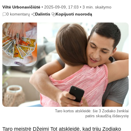
Kultūra
Etikos politika
Viltė Urbonavičiūtė
•
2025-09-09, 17:03
•
3 min. skaitymo
Sodas ir daržas
Klaidų taisymo politika
0 komentarų
Dalintis
Kopijuoti nuorodą
Sveikata ir grožis
Naudojimo sąlygos
Karjera
Privatumo politika
Psichologinė sveikata
Reklamos politika
Tvari mada
Slapukų politika
Redakcija
Apie mus
Autoriai
Kontaktai
Redakcinė politika
Taro kortos atskleidė: šie 3 Zodiako ženklai
Dirbtinis intelektas
patirs skaudžią išdavystę
Taro meistrė Džeimi Tot atskleidė, kad trijų Zodiako