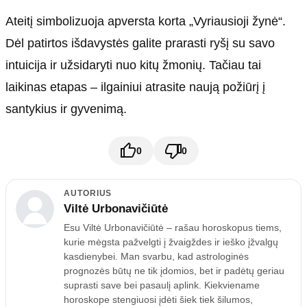
Ateitį simbolizuoja apversta korta „Vyriausioji žynė“.
Dėl patirtos išdavystės galite prarasti ryšį su savo
intuicija ir užsidaryti nuo kitų žmonių. Tačiau tai
laikinas etapas – ilgainiui atrasite naują požiūrį į
santykius ir gyvenimą.
0
0
AUTORIUS
Viltė Urbonavičiūtė
Esu Viltė Urbonavičiūtė – rašau horoskopus tiems,
kurie mėgsta pažvelgti į žvaigždes ir ieško įžvalgų
kasdienybei. Man svarbu, kad astrologinės
prognozės būtų ne tik įdomios, bet ir padėtų geriau
suprasti save bei pasaulį aplink. Kiekviename
horoskope stengiuosi įdėti šiek tiek šilumos,