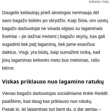
kelionės metu
Daugelis keliautojų prieš atostogas nerimauja dėl
savo bagažo būklės po skrydžio. Kaip žinia, oro uostų
bagažo darbuotojai ne visada elgiasi su lagaminais
švelniai – jie dažnai metami į bagažo skyrių, kas gali
sugadinti tiek patį lagaminą, tiek jame esančius
daiktus. Visgi, yra būdų, kaip sumažinti riziką, kad
jūsų lagaminas kelionės metu bus mėtomas, rašo
Mirror.
Viskas priklauso nuo lagamino ratukų
Vienas bagažo darbuotojas socialiniame tinkle Reddit
paaiškino, kad daug kas priklauso nuo ratukų.
Pasak jo, jei lagaminas turi bent du, o dar geriau –