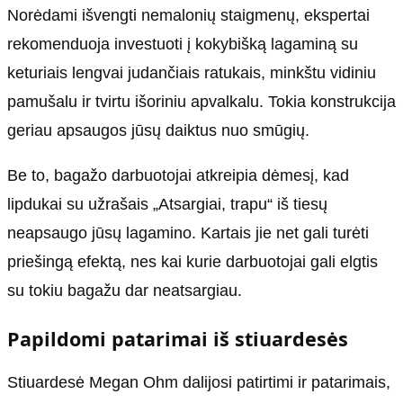
Norėdami išvengti nemalonių staigmenų, ekspertai
rekomenduoja investuoti į kokybišką lagaminą su
keturiais lengvai judančiais ratukais, minkštu vidiniu
pamušalu ir tvirtu išoriniu apvalkalu. Tokia konstrukcija
geriau apsaugos jūsų daiktus nuo smūgių.
Be to, bagažo darbuotojai atkreipia dėmesį, kad
lipdukai su užrašais „Atsargiai, trapu“ iš tiesų
neapsaugo jūsų lagamino. Kartais jie net gali turėti
priešingą efektą, nes kai kurie darbuotojai gali elgtis
su tokiu bagažu dar neatsargiau.
Papildomi patarimai iš stiuardesės
Stiuardesė Megan Ohm dalijosi patirtimi ir patarimais,