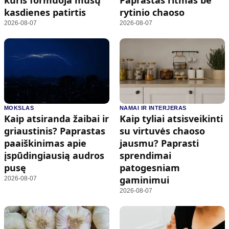
kasdienes patirtis
rytinio chaoso
2026-08-07
2026-08-07
MOKSLAS
NAMAI IR INTERJERAS
Kaip atsiranda žaibai ir
Kaip tyliai atsisveikinti
griaustinis? Paprastas
su virtuvės chaoso
paaiškinimas apie
jausmu? Paprasti
įspūdingiausią audros
sprendimai
pusę
patogesniam
gaminimui
2026-08-07
2026-08-07