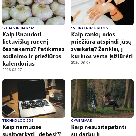
SODAS IR DARŽAS
SVEIKATA IR GROŽIS
Kaip išnaudoti
Kaip rankų odos
lietuvišką rudenį
priežiūra atspindi jūsų
česnakams? Patikimas
sveikatą? Ženklai, į
sodinimo ir priežiūros
kuriuos verta įsižiūrėti
kalendorius
2026-08-07
2026-08-07
TECHNOLOGIJOS
GYVENIMAS
Kaip namuose
Kaip nesusitapatinti
susitvarkyti „debesį“?
su darbu ir