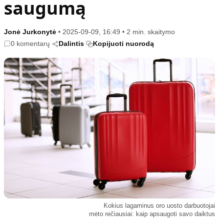
saugumą
Kultūra
Etikos politika
Sodas ir daržas
Klaidų taisymo politika
Jonė Jurkonytė
•
2025-09-09, 16:49
•
2 min. skaitymo
Sveikata ir grožis
Naudojimo sąlygos
0 komentarų
Dalintis
Kopijuoti nuorodą
Karjera
Privatumo politika
Psichologinė sveikata
Reklamos politika
Tvari mada
Slapukų politika
Redakcija
Apie mus
Autoriai
Kontaktai
Redakcinė politika
Dirbtinis intelektas
Kokius lagaminus oro uosto darbuotojai
mėto rečiausiai: kaip apsaugoti savo daiktus