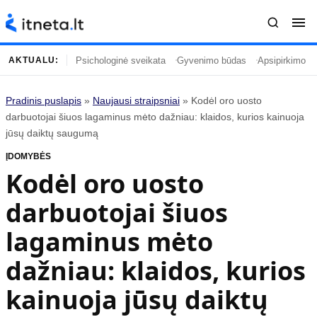
Psichologinė sveikata
Gyvenimo būdas
Apsipirkimo įp
AKTUALU:
Pradinis puslapis
»
Naujausi straipsniai
»
Kodėl oro uosto
Turinys
Temos
darbuotojai šiuos lagaminus mėto dažniau: klaidos, kurios kainuoja
jūsų daiktų saugumą
Naujausi straipsniai
Horoskopai
ĮDOMYBĖS
Gyvenimas
Kulinarija
Kodėl oro uosto
Įdomybės
Technologijos
darbuotojai šiuos
Mada
Gyvenimo būdas
Mokslas
Vasaros mada
lagaminus mėto
Namai ir interjeras
Tėvai ir vaikai
dažniau: klaidos, kurios
kainuoja jūsų daiktų
Populiaru
Informacija