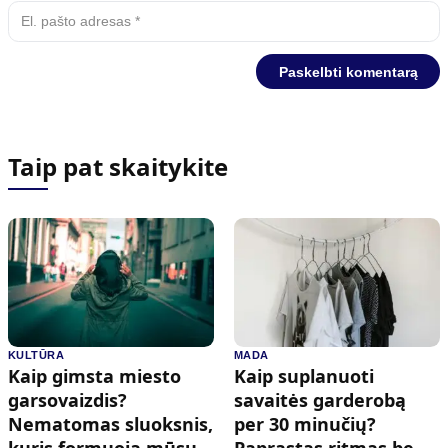
Taip pat skaitykite
KULTŪRA
MADA
Kaip gimsta miesto
Kaip suplanuoti
garsovaizdis?
savaitės garderobą
Nematomas sluoksnis,
per 30 minučių?
kuris formuoja mūsų
Paprastas ritmas be