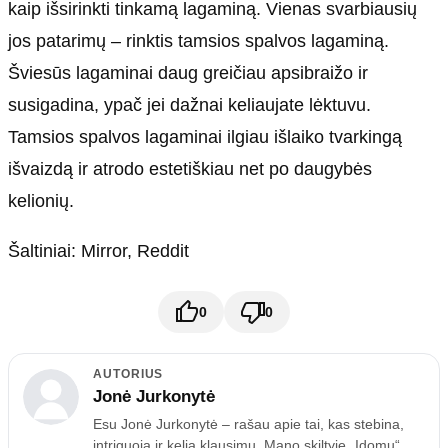
kaip išsirinkti tinkamą lagaminą. Vienas svarbiausių
jos patarimų – rinktis tamsios spalvos lagaminą.
Šviesūs lagaminai daug greičiau apsibraižo ir
susigadina, ypač jei dažnai keliaujate lėktuvu.
Tamsios spalvos lagaminai ilgiau išlaiko tvarkingą
išvaizdą ir atrodo estetiškiau net po daugybės
kelionių.
Šaltiniai: Mirror, Reddit
0
0
AUTORIUS
Jonė Jurkonytė
Esu Jonė Jurkonytė – rašau apie tai, kas stebina,
intriguoja ir kelia klausimų. Mano skiltyje „Įdomu“