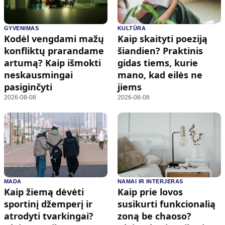
GYVENIMAS
KULTŪRA
Kodėl vengdami mažų
Kaip skaityti poeziją
konfliktų prarandame
šiandien? Praktinis
artumą? Kaip išmokti
gidas tiems, kurie
neskausmingai
mano, kad eilės ne
pasiginčyti
jiems
2026-08-08
2026-08-08
MADA
NAMAI IR INTERJERAS
Kaip žiemą dėvėti
Kaip prie lovos
sportinį džemperį ir
susikurti funkcionalią
atrodyti tvarkingai?
zoną be chaoso?