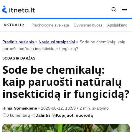
Psichologinė sveikata
Gyvenimo būdas
Apsipirkimo įp
AKTUALU:
Pradinis puslapis
»
Naujausi straipsniai
»
Sode be chemikalų: kaip
Turinys
Temos
paruošti natūralų insekticidą ir fungicidą?
SODAS IR DARŽAS
Naujausi straipsniai
Horoskopai
Sode be chemikalų:
Gyvenimas
Kulinarija
kaip paruošti natūralų
Įdomybės
Technologijos
Mada
Gyvenimo būdas
insekticidą ir fungicidą?
Mokslas
Vasaros mada
Namai ir interjeras
Tėvai ir vaikai
Rima Nomeikienė
•
2025-08-12, 13:59
•
2 min. skaitymo
0 komentarų
Dalintis
Kopijuoti nuorodą
Populiaru
Informacija