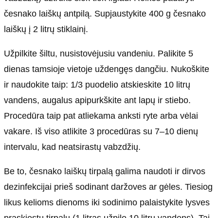
česnako laiškų antpilą. Supjaustykite 400 g česnako
laiškų į 2 litrų stiklainį.
Užpilkite šiltu, nusistovėjusiu vandeniu. Palikite 5
dienas tamsioje vietoje uždengęs dangčiu. Nukoškite
ir naudokite taip: 1/3 puodelio atskieskite 10 litrų
vandens, augalus apipurkškite ant lapų ir stiebo.
Procedūra taip pat atliekama anksti ryte arba vėlai
vakare. Iš viso atlikite 3 procedūras su 7–10 dienų
intervalu, kad neatsirastų vabzdžių.
Be to, česnako laiškų tirpalą galima naudoti ir dirvos
dezinfekcijai prieš sodinant daržoves ar gėles. Tiesiog
likus kelioms dienoms iki sodinimo palaistykite lysves