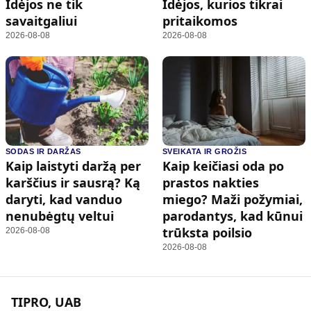
Idėjos ne tik
Idėjos, kurios tikrai
savaitgaliui
pritaikomos
2026-08-08
2026-08-08
SODAS IR DARŽAS
SVEIKATA IR GROŽIS
Kaip laistyti daržą per
Kaip keičiasi oda po
karščius ir sausrą? Ką
prastos nakties
daryti, kad vanduo
miego? Maži požymiai,
nenubėgtų veltui
parodantys, kad kūnui
trūksta poilsio
2026-08-08
2026-08-08
TIPRO, UAB