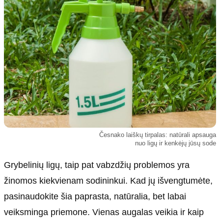
Kultūra
Etikos politika
Sodas ir daržas
Klaidų taisymo politika
Sveikata ir grožis
Naudojimo sąlygos
Karjera
Privatumo politika
Psichologinė sveikata
Reklamos politika
Tvari mada
Slapukų politika
Redakcija
Apie mus
Česnako laiškų tirpalas: natūrali apsauga
nuo ligų ir kenkėjų jūsų sode
Autoriai
Kontaktai
Grybelinių ligų, taip pat vabzdžių problemos yra
Redakcinė politika
žinomos kiekvienam sodininkui. Kad jų išvengtumėte,
Dirbtinis intelektas
pasinaudokite šia paprasta, natūralia, bet labai
veiksminga priemone. Vienas augalas veikia ir kaip