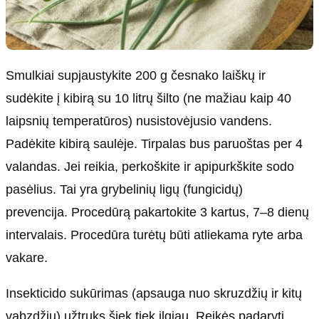
Smulkiai supjaustykite 200 g česnako laiškų ir
sudėkite į kibirą su 10 litrų šilto (ne mažiau kaip 40
laipsnių temperatūros) nusistovėjusio vandens.
Padėkite kibirą saulėje. Tirpalas bus paruoštas per 4
valandas. Jei reikia, perkoškite ir apipurkškite sodo
pasėlius. Tai yra grybelinių ligų (fungicidų)
prevencija. Procedūrą pakartokite 3 kartus, 7–8 dienų
intervalais. Procedūra turėtų būti atliekama ryte arba
vakare.
Insekticido sukūrimas (apsauga nuo skruzdžių ir kitų
vabzdžių) užtruks šiek tiek ilgiau. Reikės padaryti