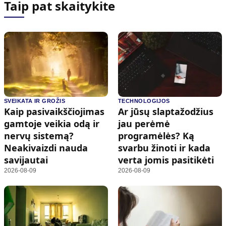
Taip pat skaitykite
SVEIKATA IR GROŽIS
TECHNOLOGIJOS
Kaip pasivaikščiojimas
Ar jūsų slaptažodžius
gamtoje veikia odą ir
jau perėmė
nervų sistemą?
programėlės? Ką
Neakivaizdi nauda
svarbu žinoti ir kada
savijautai
verta jomis pasitikėti
2026-08-09
2026-08-09