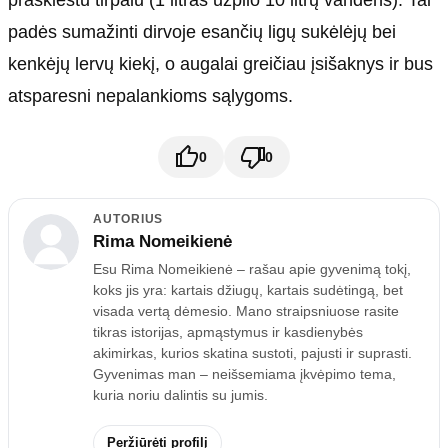
praskiestu tirpalu (1 litras užpilo 10 litrų vandens). Tai
padės sumažinti dirvoje esančių ligų sukėlėjų bei
kenkėjų lervų kiekį, o augalai greičiau įsišaknys ir bus
atsparesni nepalankioms sąlygoms.
0
0
AUTORIUS
Rima Nomeikienė
Esu Rima Nomeikienė – rašau apie gyvenimą tokį,
koks jis yra: kartais džiugų, kartais sudėtingą, bet
visada vertą dėmesio. Mano straipsniuose rasite
tikras istorijas, apmąstymus ir kasdienybės
akimirkas, kurios skatina sustoti, pajusti ir suprasti.
Gyvenimas man – neišsemiama įkvėpimo tema,
kuria noriu dalintis su jumis.
Peržiūrėti profilį