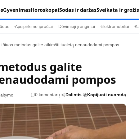
os
Gyvenimas
Horoskopai
Sodas ir daržas
Sveikata ir grožis
ūdas
Apsipirkimo įpročiai
Dėvimieji įrenginiai
Elektromobiliai
Ka
 šiuos metodus galite atkimšti tualetą nenaudodami pompos
Populiaru
Informacija
metodus galite
Kultūra
Etikos politika
 nenaudodami pompos
Sodas ir daržas
Klaidų taisymo 
Sveikata ir grožis
Naudojimo sąl
0 komentarų
Dalintis
Kopijuoti nuorodą
kaitymo
s
Karjera
Privatumo polit
Psichologinė sveikata
Reklamos polit
Tvari mada
Slapukų politik