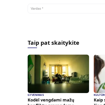
Taip pat skaitykite
GYVENIMAS
KULTŪ
Kodėl vengdami mažų
Kaip 