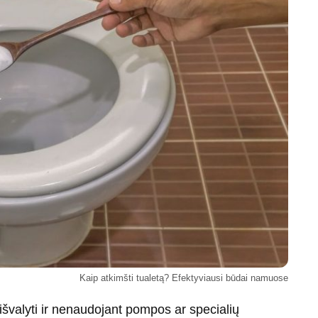
Kaip atkimšti tualetą? Efektyviausi būdai namuose
išvalyti ir nenaudojant pompos ar specialių