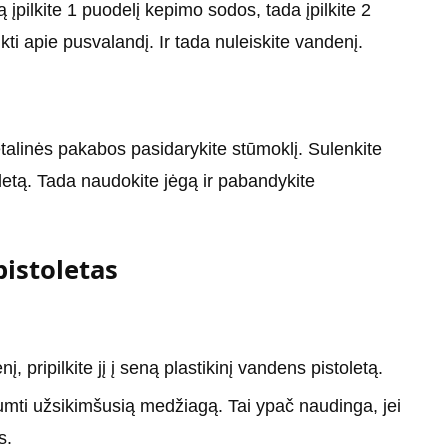
ą įpilkite 1 puodelį kepimo sodos, tada įpilkite 2
kti apie pusvalandį. Ir tada nuleiskite vandenį.
etalinės pakabos pasidarykite stūmoklį. Sulenkite
ualetą. Tada naudokite jėgą ir pabandykite
istoletas
nį, pripilkite jį į seną plastikinį vandens pistoletą.
tumti užsikimšusią medžiagą. Tai ypač naudinga, jei
s.