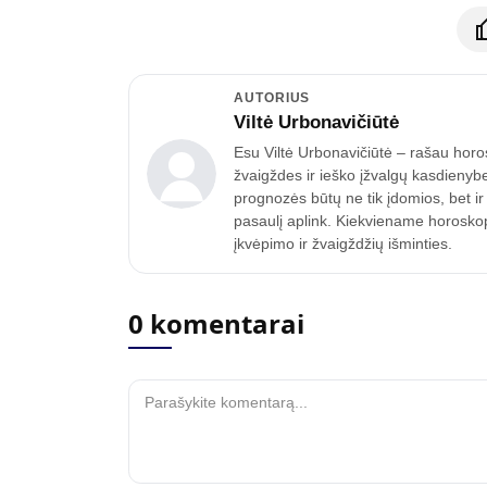
AUTORIUS
Viltė Urbonavičiūtė
Esu Viltė Urbonavičiūtė – rašau horo
žvaigždes ir ieško įžvalgų kasdienyb
prognozės būtų ne tik įdomios, bet ir
pasaulį aplink. Kiekviename horoskope
įkvėpimo ir žvaigždžių išminties.
0 komentarai