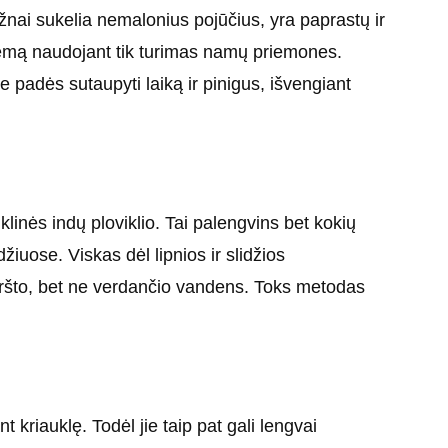
nai sukelia nemalonius pojūčius, yra paprastų ir
lemą naudojant tik turimas namų priemones.
e padės sutaupyti laiką ir pinigus, išvengiant
iklinės indų ploviklio. Tai palengvins bet kokių
iuose. Viskas dėl lipnios ir slidžios
 karšto, bet ne verdančio vandens. Toks metodas
 kriauklę. Todėl jie taip pat gali lengvai