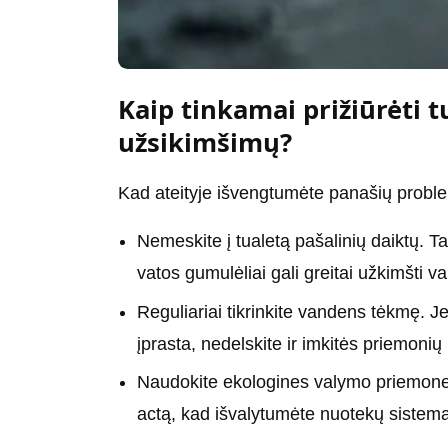
Kaip tinkamai prižiūrėti 
užsikimšimų?
Kad ateityje išvengtumėte panašių prob
Nemeskite į tualetą pašalinių daiktų. T
vatos gumulėliai gali greitai užkimšti 
Reguliariai tikrinkite vandens tėkmę. J
įprasta, nedelskite ir imkitės priemonių
Naudokite ekologines valymo priemone
actą, kad išvalytumėte nuotekų sistem