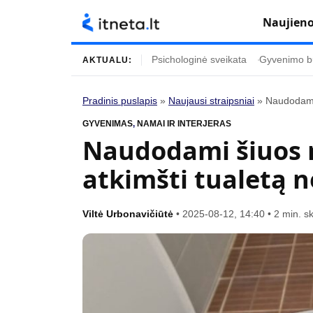
Naujien
Psichologinė sveikata
Gyvenimo b
AKTUALU:
Pradinis puslapis
»
Naujausi straipsniai
»
Naudodami
Turinys
Temos
GYVENIMAS
,
NAMAI IR INTERJERAS
Naudodami šiuos 
Naujausi straipsniai
Horoskopai
atkimšti tualetą
Gyvenimas
Kulinarija
Įdomybės
Technologijos
Viltė Urbonavičiūtė
•
2025-08-12, 14:40
•
2 min. s
Mada
Gyvenimo būda
Mokslas
Vasaros mada
Namai ir interjeras
Tėvai ir vaikai