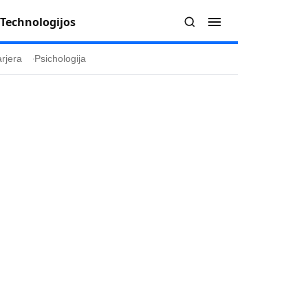
Technologijos
rjera
Psichologija
Redakcija
Apie mus
politika
Autoriai
ygos
Kontaktai
ika
Redakcinė politika
ika
Dirbtinis intelektas
a