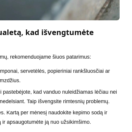
tualetą, kad išvengtumėte
lemų, rekomenduojame šiuos patarimus:
amponai, servetėlės, popieriniai rankšluosčiai ar
vamzdžius.
ei pastebėjote, kad vanduo nuleidžiamas lėčiau nei
 nedelsiant. Taip išvengsite rimtesnių problemų.
s. Kartą per mėnesį naudokite kepimo sodą ir
ą ir apsaugotumėte ją nuo užsikimšimo.