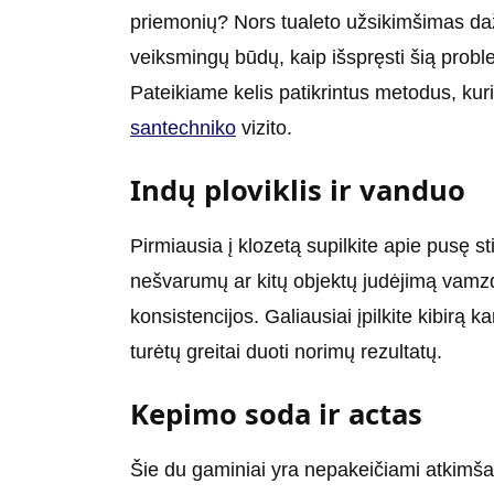
priemonių? Nors tualeto užsikimšimas daž
veiksmingų būdų, kaip išspręsti šią prob
Pateikiame kelis patikrintus metodus, kuri
santechniko
vizito.
Indų ploviklis ir vanduo
Pirmiausia į klozetą supilkite apie pusę st
nešvarumų ar kitų objektų judėjimą vamzdž
konsistencijos. Galiausiai įpilkite kibirą
turėtų greitai duoti norimų rezultatų.
Kepimo soda ir actas
Šie du gaminiai yra nepakeičiami atkimšant