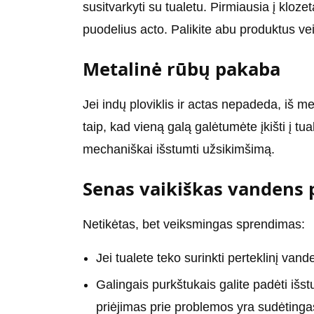
susitvarkyti su tualetu. Pirmiausia į klozet
puodelius acto. Palikite abu produktus vei
Metalinė rūbų pakaba
Jei indų ploviklis ir actas nepadeda, iš m
taip, kad vieną galą galėtumėte įkišti į t
mechaniškai išstumti užsikimšimą.
Senas vaikiškas vandens p
Netikėtas, bet veiksmingas sprendimas:
Jei tualete teko surinkti perteklinį vande
Galingais purkštukais galite padėti išs
priėjimas prie problemos yra sudėtinga