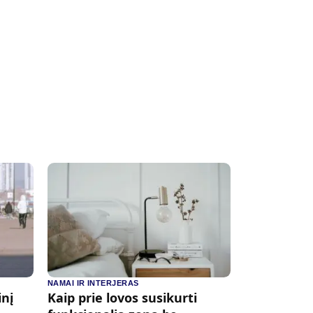
NAMAI IR INTERJERAS
inį
Kaip prie lovos susikurti