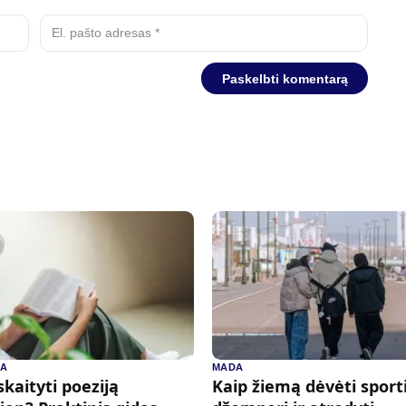
RA
MADA
skaityti poeziją
Kaip žiemą dėvėti sport