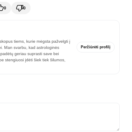
0
0
skopus tiems, kurie mėgsta pažvelgti į
Peržiūrėti profilį
ei. Man svarbu, kad astrologinės
 padėtų geriau suprasti save bei
 stengiuosi įdėti šiek tiek šilumos,