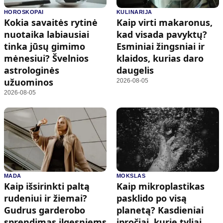
HOROSKOPAI
KULINARIJA
Kokia savaitės rytinė
Kaip virti makaronus,
nuotaika labiausiai
kad visada pavyktų?
tinka jūsų gimimo
Esminiai žingsniai ir
mėnesiui? Švelnios
klaidos, kurias daro
astrologinės
daugelis
užuominos
2026-08-05
2026-08-05
MADA
MOKSLAS
Kaip išsirinkti paltą
Kaip mikroplastikas
rudeniui ir žiemai?
pasklido po visą
Gudrus garderobo
planetą? Kasdieniai
sprendimas ilgesniems
įpročiai, kurie tyliai