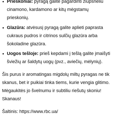
Prieskoniai:
pyragą galite pagardinti žiupsneliu
cinamono, kardamono ar kitų mėgstamų
prieskonių.
Glazūra:
atvėsusį pyragą galite aplieti paprasta
cukraus pudros ir citrinos sulčių glazūra arba
šokoladine glazūra.
Uogos tešloje:
prieš kepdami į tešlą galite įmaišyti
šviežių ar šaldytų uogų (pvz., aviečių, mėlynių).
Šis purus ir aromatingas migdolų miltų pyragas ne tik
skanus, bet ir puikiai tinka tiems, kurie vengia glitimo.
Mėgaukitės jo švelnumu ir subtiliu riešutų skoniu!
Skanaus!
Šaltinis: https://www.rbc.ua/