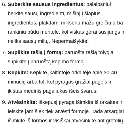
Suberkite sausus ingredientus:
palaipsniui
berkite sausų ingredientų mišinį į šlapius
ingredientus, plakdami mikseriu mažu greičiu arba
rankiniu būdu mentele, kol viskas gerai susijungs ir
neliks sausų miltų. Nepermaišykite!
Supilkite tešlą į formą:
paruoštą tešlą tolygiai
supilkite į paruoštą kepimo formą.
Kepkite:
Kepkite įkaitintoje orkaitėje apie 30-40
minučių arba tol, kol pyragas gražiai pagels ir
įkištas medinis pagaliukas išeis švarus.
Atvėsinkite:
iškepusį pyragą išimkite iš orkaitės ir
leiskite jam šiek tiek atvėsti formoje. Tada atsargiai
išimkite iš formos ir visiškai atvėsinkite ant grotelių.