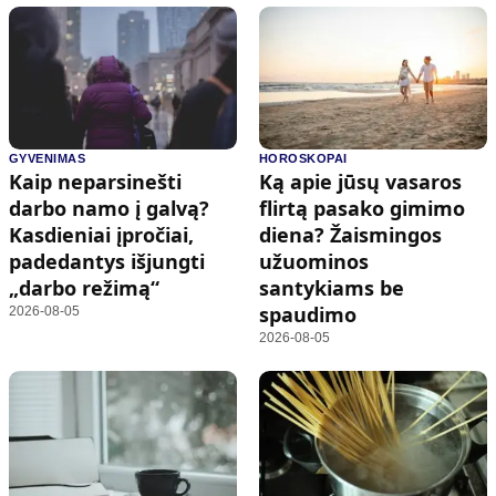
GYVENIMAS
HOROSKOPAI
Kaip neparsinešti
Ką apie jūsų vasaros
darbo namo į galvą?
flirtą pasako gimimo
Kasdieniai įpročiai,
diena? Žaismingos
padedantys išjungti
užuominos
„darbo režimą“
santykiams be
spaudimo
2026-08-05
2026-08-05