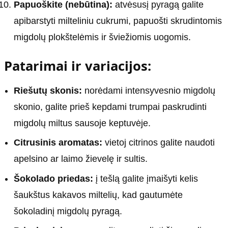
Papuoškite (nebūtina):
atvėsusį pyragą galite
apibarstyti milteliniu cukrumi, papuošti skrudintomis
migdolų plokštelėmis ir šviežiomis uogomis.
Patarimai ir variacijos:
Riešutų skonis:
norėdami intensyvesnio migdolų
skonio, galite prieš kepdami trumpai paskrudinti
migdolų miltus sausoje keptuvėje.
Citrusinis aromatas:
vietoj citrinos galite naudoti
apelsino ar laimo žievelę ir sultis.
Šokolado priedas:
į tešlą galite įmaišyti kelis
šaukštus kakavos miltelių, kad gautumėte
šokoladinį migdolų pyragą.