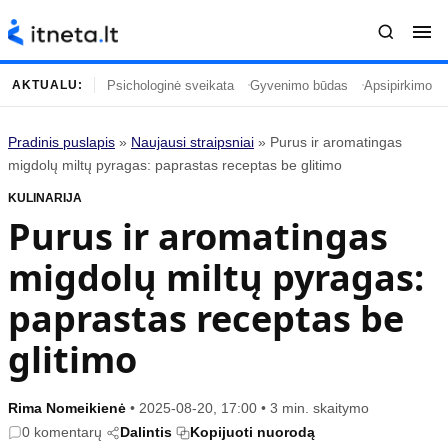
Psichologinė sveikata
Gyvenimo būdas
Apsipirkimo įp
AKTUALU:
Pradinis puslapis
»
Naujausi straipsniai
»
Purus ir aromatingas
Turinys
Temos
migdolų miltų pyragas: paprastas receptas be glitimo
KULINARIJA
Naujausi straipsniai
Horoskopai
Purus ir aromatingas
Gyvenimas
Kulinarija
migdolų miltų pyragas:
Įdomybės
Technologijos
Mada
Gyvenimo būdas
paprastas receptas be
Mokslas
Vasaros mada
glitimo
Namai ir interjeras
Tėvai ir vaikai
Rima Nomeikienė
•
2025-08-20, 17:00
•
3 min. skaitymo
Populiaru
Informacija
0 komentarų
Dalintis
Kopijuoti nuorodą