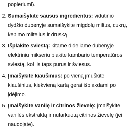
popieriumi).
Sumaišykite sausus ingredientus:
vidutinio
dydžio dubenyje sumaišykite migdolų miltus, cukrų,
kepimo miltelius ir druską.
Išplakite sviestą:
kitame dideliame dubenyje
elektriniu mikseriu plakite kambario temperatūros
sviestą, kol jis taps purus ir šviesus.
Įmaišykite kiaušinius:
po vieną įmuškite
kiaušinius, kiekvieną kartą gerai išplakdami po
įdėjimo.
Įmaišykite vanilę ir citrinos žievelę:
įmaišykite
vanilės ekstraktą ir nutarkuotą citrinos žievelę (jei
naudojate).