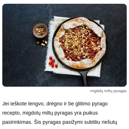
Kultūra
Etikos politika
Sodas ir daržas
Klaidų taisymo politika
Sveikata ir grožis
Naudojimo sąlygos
Karjera
Privatumo politika
Psichologinė sveikata
Reklamos politika
Tvari mada
Slapukų politika
Redakcija
Apie mus
Autoriai
migdolų miltų pyragas
Kontaktai
Redakcinė politika
Jei ieškote lengvo, drėgno ir be glitimo pyrago
Dirbtinis intelektas
recepto, migdolų miltų pyragas yra puikus
pasirinkimas. Šis pyragas pasižymi subtiliu riešutų