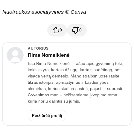
Nuotraukos asociatyvinės © Canva
0
0
AUTORIUS
Rima Nomeikienė
Esu Rima Nomeikienė – rašau apie gyvenimą tokį,
koks jis yra: kartais džiugų, kartais sudėtingą, bet
visada vertą dėmesio. Mano straipsniuose rasite
tikras istorijas, apmąstymus ir kasdienybės
akimirkas, kurios skatina sustoti, pajusti ir suprasti.
Gyvenimas man – neišsemiama įkvėpimo tema,
kuria noriu dalintis su jumis.
Peržiūrėti profilį