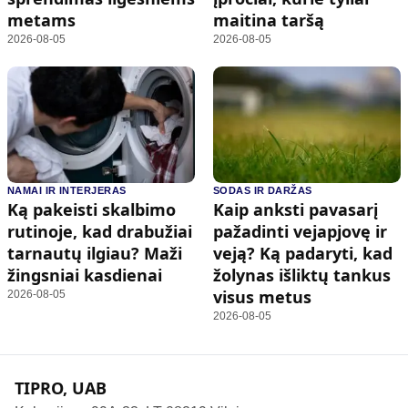
metams
maitina taršą
2026-08-05
2026-08-05
NAMAI IR INTERJERAS
SODAS IR DARŽAS
Ką pakeisti skalbimo
Kaip anksti pavasarį
rutinoje, kad drabužiai
pažadinti vejapjovę ir
tarnautų ilgiau? Maži
veją? Ką padaryti, kad
žingsniai kasdienai
žolynas išliktų tankus
visus metus
2026-08-05
2026-08-05
TIPRO, UAB