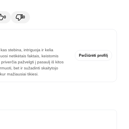
0
0
as stebina, intriguoja ir kelia
Peržiūrėti profilį
uosi netikėtais faktais, keistomis
riverčia pažvelgti į pasaulį iš kitos
uoti, bet ir sužadinti skaitytojo
ur mažiausiai tikiesi.