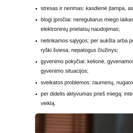
stresas ir nerimas: kasdienė įtampa, a
blogi įpročiai: nereguliarus miego laika
elektroninių prietaisų naudojimas;
netinkamos sąlygos: per aukšta arba 
ryški šviesa, nepatogus čiužinys;
gyvenimo pokyčiai: kelionė, gyvenamosi
gyvenimo situacijos;
sveikatos problemos: raumenų, nugaros, 
per didelis aktyvumas prieš miegą: int
veiklą.