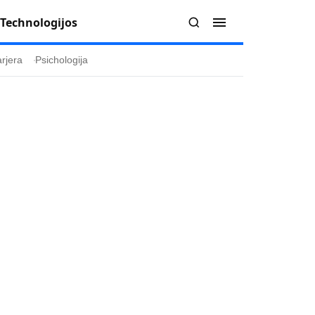
Technologijos
rjera
Psichologija
Redakcija
Apie mus
politika
Autoriai
ygos
Kontaktai
ika
Redakcinė politika
ika
Dirbtinis intelektas
a