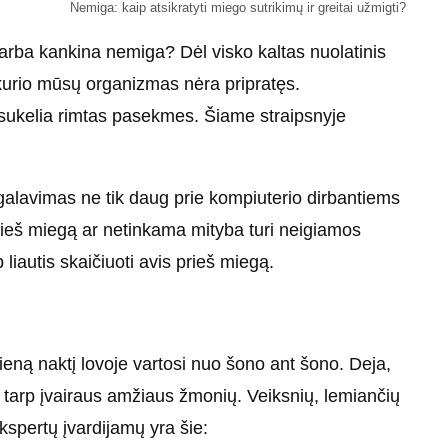
Nemiga: kaip atsikratyti miego sutrikimų ir greitai užmigti?
 arba kankina nemiga? Dėl visko kaltas nuolatinis
 kurio mūsų organizmas nėra pripratęs.
sukelia rimtas pasekmes. Šiame straipsnyje
galavimas ne tik daug prie kompiuterio dirbantiems
ieš miegą ar netinkama mityba turi neigiamos
liautis skaičiuoti avis prieš miegą.
eną naktį lovoje vartosi nuo šono ant šono. Deja,
tarp įvairaus amžiaus žmonių. Veiksnių, lemiančių
ekspertų įvardijamų yra šie: