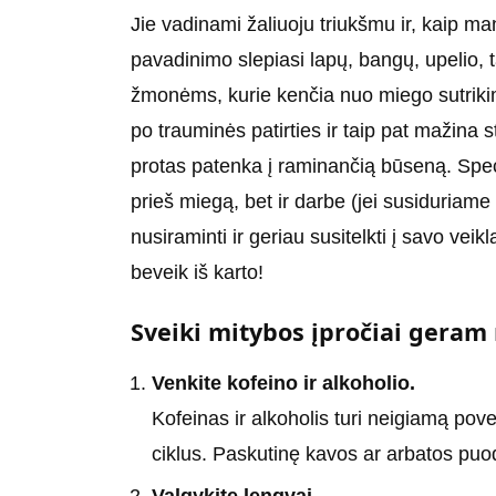
Jie vadinami žaliuoju triukšmu ir, kaip ma
pavadinimo slepiasi lapų, bangų, upelio, ta
žmonėms, kurie kenčia nuo miego sutrikimų
po trauminės patirties ir taip pat mažina s
protas patenka į raminančią būseną. Speci
prieš miegą, bet ir darbe (jei susiduriam
nusiraminti ir geriau susitelkti į savo vei
beveik iš karto!
Sveiki mitybos įpročiai geram
Venkite kofeino ir alkoholio.
Kofeinas ir alkoholis turi neigiamą pov
ciklus. Paskutinę kavos ar arbatos puod