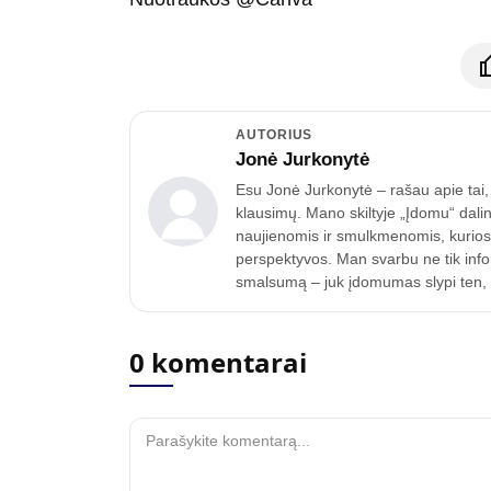
AUTORIUS
Jonė Jurkonytė
Esu Jonė Jurkonytė – rašau apie tai, k
klausimų. Mano skiltyje „Įdomu“ dalin
naujienomis ir smulkmenomis, kurios p
perspektyvos. Man svarbu ne tik inform
smalsumą – juk įdomumas slypi ten, k
0 komentarai