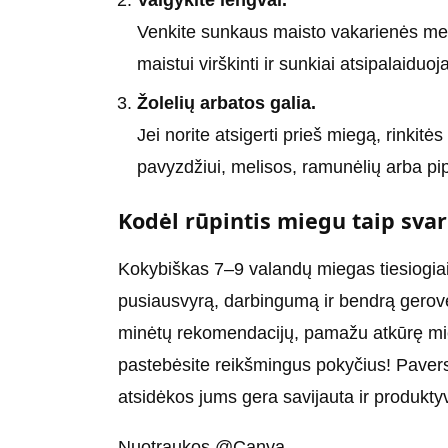
Valgykite lengvai.
Venkite sunkaus maisto vakarienės met
maistui virškinti ir sunkiai atsipalaiduoja
Žolelių arbatos galia.
Jei norite atsigerti prieš miegą, rinkit
pavyzdžiui, melisos, ramunėlių arba pi
Kodėl rūpintis miegu taip sva
Kokybiškas 7–9 valandų miegas tiesiogiai
pusiausvyrą, darbingumą ir bendrą gerovę
minėtų rekomendacijų, pamažu atkūrę mie
pastebėsite reikšmingus pokyčius! Paversk
atsidėkos jums gera savijauta ir produkt
Nuotraukos @Canva