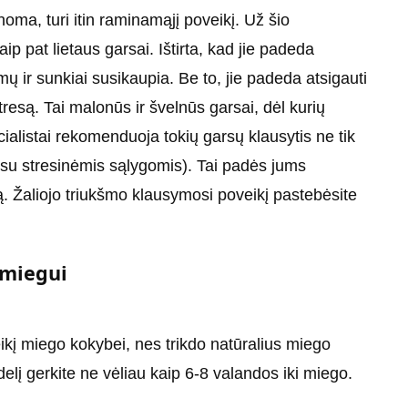
noma, turi itin raminamąjį poveikį. Už šio
ip pat lietaus garsai. Ištirta, kad jie padeda
 ir sunkiai susikaupia. Be to, jie padeda atsigauti
tresą. Tai malonūs ir švelnūs garsai, dėl kurių
alistai rekomenduoja tokių garsų klausytis ne tik
e su stresinėmis sąlygomis). Tai padės jums
klą. Žaliojo triukšmo klausymosi poveikį pastebėsite
 miegui
eikį miego kokybei, nes trikdo natūralius miego
elį gerkite ne vėliau kaip 6-8 valandos iki miego.