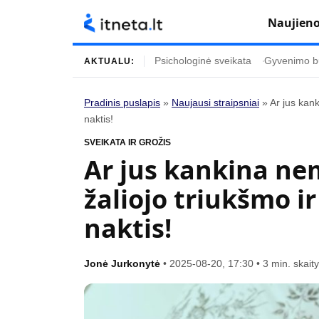
Naujien
Psichologinė sveikata
Gyvenimo b
AKTUALU:
Pradinis puslapis
»
Naujausi straipsniai
»
Ar jus kan
naktis!
Turinys
Temos
SVEIKATA IR GROŽIS
Naujausi straipsniai
Horoskopai
Ar jus kankina ne
Gyvenimas
Kulinarija
žaliojo triukšmo i
Įdomybės
Technologijos
naktis!
Mada
Gyvenimo būda
Mokslas
Vasaros mada
Jonė Jurkonytė
•
2025-08-20, 17:30
•
3 min. skai
Namai ir interjeras
Tėvai ir vaikai