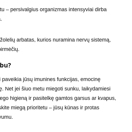
u – persivalgius organizmas intensyviai dirba
.
ės žolelių arbatas, kurios nuramina nervų sistemą,
pirmėčių.
rbu?
 paveikia jūsų imunines funkcijas, emocinę
. Net jei šiuo metu miegoti sunku, laikydamiesi
go higieną ir pasitelkę gamtos garsus ar kvapus,
ite miegą prioritetu – jūsų kūnas ir protas
yvumu.