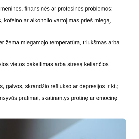
smeninės, finansinės ar profesinės problemos;
s, kofeino ar alkoholio vartojimas prieš miegą,
per žema miegamojo temperatūra, triukšmas arba
os vietos pakeitimas arba stresą keliančios
galvos, skrandžio refliukso ar depresijos ir kt.;
ensyvūs pratimai, skatinantys protinę ar emocinę