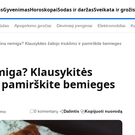
os
Gyvenimas
Horoskopai
Sodas ir daržas
Sveikata ir grožis
ūdas
Apsipirkimo įpročiai
Dėvimieji įrenginiai
Elektromobiliai
Ka
kina nemiga? Klausykitės žaliojo triukšmo ir pamirškite bemieges
Populiaru
Informacija
Kultūra
Etikos politika
miga? Klausykitės
Sodas ir daržas
Klaidų taisymo 
r pamirškite bemieges
Sveikata ir grožis
Naudojimo sąl
s
Karjera
Privatumo polit
Psichologinė sveikata
Reklamos polit
0 komentarų
Dalintis
Kopijuoti nuorodą
tymo
Tvari mada
Slapukų politik