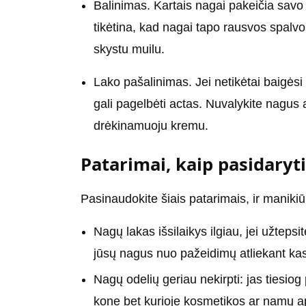
Balinimas. Kartais nagai pakeičia savo 
tikėtina, kad nagai tapo rausvos spalvo
skystu muilu.
Lako pašalinimas. Jei netikėtai baigėsi 
gali pagelbėti actas. Nuvalykite nagus 
drėkinamuoju kremu.
Patarimai, kaip pasidaryt
Pasinaudokite šiais patarimais, ir manikiū
Nagų lakas išsilaikys ilgiau, jei užtep
jūsų nagus nuo pažeidimų atliekant ka
Nagų odelių geriau nekirpti: jas tiesiog 
kone bet kurioje kosmetikos ar namų a