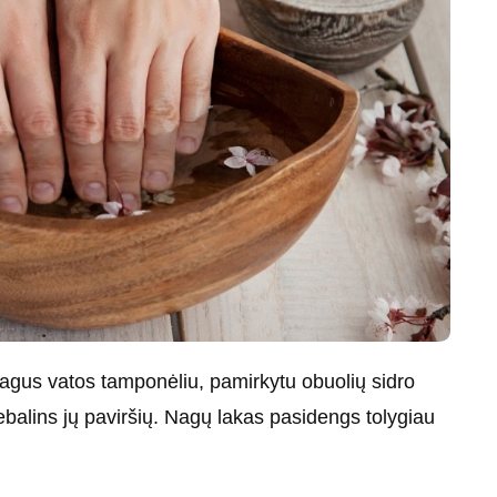
agus vatos tamponėliu, pamirkytu obuolių sidro
iebalins jų paviršių. Nagų lakas pasidengs tolygiau