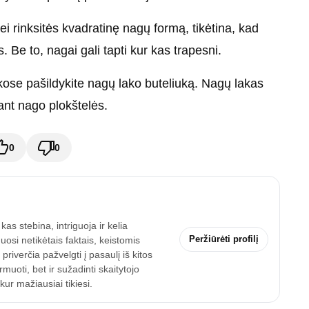
ei rinksitės kvadratinę nagų formą, tikėtina, kad
. Be to, nagai gali tapti kur kas trapesni.
ose pašildykite nagų lako buteliuką. Nagų lakas
 ant nago plokštelės.
0
0
as stebina, intriguoja ir kelia
Peržiūrėti profilį
uosi netikėtais faktais, keistomis
riverčia pažvelgti į pasaulį iš kitos
uoti, bet ir sužadinti skaitytojo
ur mažiausiai tikiesi.