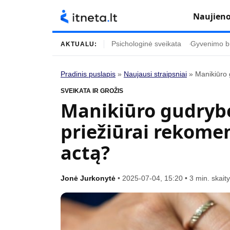
Naujien
Psichologinė sveikata
Gyvenimo b
AKTUALU:
Pradinis puslapis
»
Naujausi straipsniai
»
Manikiūro 
Turinys
Temos
SVEIKATA IR GROŽIS
Manikiūro gudrybė
Naujausi straipsniai
Horoskopai
priežiūrai rekom
Gyvenimas
Kulinarija
Įdomybės
Technologijos
actą?
Mada
Gyvenimo būda
Mokslas
Vasaros mada
Jonė Jurkonytė
•
2025-07-04, 15:20
•
3 min. skai
Namai ir interjeras
Tėvai ir vaikai