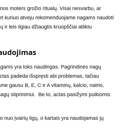
nos moters grožio ritualų. Visai nesvarbu, ar
bet kuriuo atveju rekomenduojame nagams naudoti
r leis ilgiau džiaugtis kruopščiai atliktu
naudojimas
agams yra toks naudingas. Pagrindinės nagų
ctas padeda išspręsti abi problemas, tačiau
ame gausu B, E, C ir A vitaminų, kalcio, natrio,
nagų stiprinimui. Be to, actas pasižymi puikiomis
o nuo įvairių ligų, o kartais yra naudojamas jų