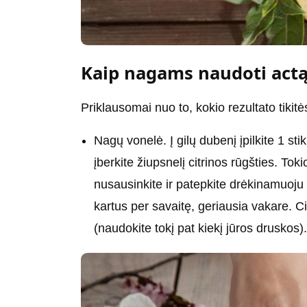
Kaip nagams naudoti act
Priklausomai nuo to, kokio rezultato tikitės
Nagų vonelė. Į gilų dubenį įpilkite 1 sti
įberkite žiupsnelį citrinos rūgšties. To
nusausinkite ir patepkite drėkinamuoju 
kartus per savaitę, geriausia vakare. Ci
(naudokite tokį pat kiekį jūros druskos)