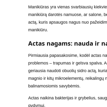
Manikiūras yra vienas svarbiausių kiekvie
manikiūrą darotės namuose, ar salone, 
actą, kuris apsaugos nagus nuo pažeidimų i
manikiūru.
Actas nagams: nauda ir 
Pirmiausia papasakosime, kodėl actas n
problemos – trapumas ir gelsva spalva. A
geriausia naudoti obuolių sidro actą, kuri
magnio ir kitų mikroelementų, reikalingų 
balinamosiomis savybėmis.
Actas naikina bakterijas ir grybelius, saug
gydymui.