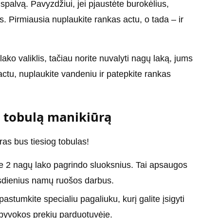
spalvą. Pavyzdžiui, jei pjaustėte burokėlius,
s. Pirmiausia nuplaukite rankas actu, o tada – ir
lako valiklis, tačiau norite nuvalyti nagų laką, jums
actu, nuplaukite vandeniu ir patepkite rankas
i tobulą manikiūrą
ras bus tiesiog tobulas!
site 2 nagų lako pagrindo sluoksnius. Tai apsaugos
sdienius namų ruošos darbus.
pastumkite specialiu pagaliuku, kurį galite įsigyti
pyvokos prekių parduotuvėje.