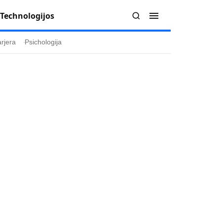
Technologijos
rjera
Psichologija
Redakcija
Apie mus
politika
Autoriai
ygos
Kontaktai
ika
Redakcinė politika
ika
Dirbtinis intelektas
a