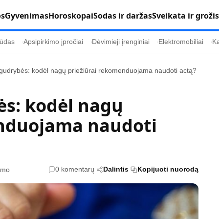
os
Gyvenimas
Horoskopai
Sodas ir daržas
Sveikata ir grožis
ūdas
Apsipirkimo įpročiai
Dėvimieji įrenginiai
Elektromobiliai
Ka
gudrybės: kodėl nagų priežiūrai rekomenduojama naudoti actą?
Populiaru
Informacija
s: kodėl nagų
Kultūra
Etikos politika
enduojama naudoti
Sodas ir daržas
Klaidų taisymo 
Sveikata ir grožis
Naudojimo sąl
s
Karjera
Privatumo polit
Psichologinė sveikata
Reklamos polit
0 komentarų
Dalintis
Kopijuoti nuorodą
tymo
Tvari mada
Slapukų politik