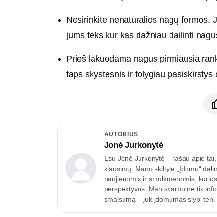
Nesirinkite nenatūralios nagų formos. J
jums teks kur kas dažniau dailinti nagus
Prieš lakuodama nagus pirmiausia rank
taps skystesnis ir tolygiau pasiskirstys
AUTORIUS
Jonė Jurkonytė
Esu Jonė Jurkonytė – rašau apie tai, k
klausimų. Mano skiltyje „Įdomu“ dalin
naujienomis ir smulkmenomis, kurios p
perspektyvos. Man svarbu ne tik inform
smalsumą – juk įdomumas slypi ten, k