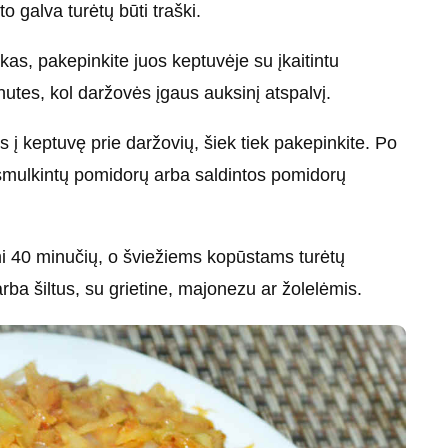
to galva turėtų būti traški.
kas, pakepinkite juos keptuvėje su įkaitintu
utes, kol daržovės įgaus auksinį atspalvį.
s į keptuvę prie daržovių, šiek tiek pakepinkite. Po
, smulkintų pomidorų arba saldintos pomidorų
ami 40 minučių, o šviežiems kopūstams turėtų
arba šiltus, su grietine, majonezu ar žolelėmis.