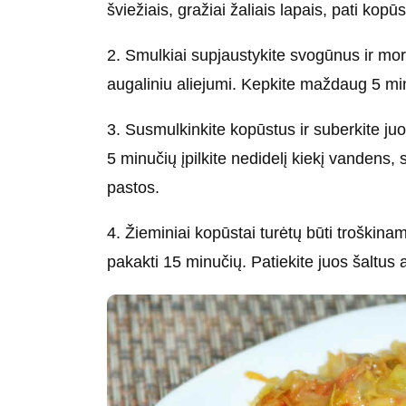
šviežiais, gražiai žaliais lapais, pati kopūs
2. Smulkiai supjaustykite svogūnus ir mor
augaliniu aliejumi. Kepkite maždaug 5 min
3. Susmulkinkite kopūstus ir suberkite juo
5 minučių įpilkite nedidelį kiekį vandens
pastos.
4. Žieminiai kopūstai turėtų būti troškin
pakakti 15 minučių. Patiekite juos šaltus 