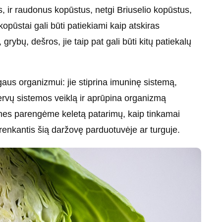
s, ir raudonus kopūstus, netgi Briuselio kopūstus,
kopūstai gali būti patiekiami kaip atskiras
 grybų, dešros, jie taip pat gali būti kitų patiekalų
gaus organizmui: jie stiprina imuninę sistemą,
nervų sistemos veiklą ir aprūpina organizmą
 mes parengėme keletą patarimų, kaip tinkamai
, renkantis šią daržovę parduotuvėje ar turguje.