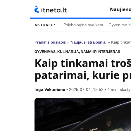
Naujien
Psichologinė sveikata
Gyvenimo b
AKTUALU:
Pradinis puslapis
»
Naujausi straipsniai
»
Kaip tinkam
Turinys
Temos
GYVENIMAS
,
KULINARIJA
,
NAMAI IR INTERJERAS
Kaip tinkamai troš
Naujausi straipsniai
Horoskopai
patarimai, kurie p
Gyvenimas
Kulinarija
Įdomybės
Technologijos
Inga Vekterienė
•
2025-07-04, 15:52
•
4 min. skait
Mada
Gyvenimo būda
Mokslas
Vasaros mada
Namai ir interjeras
Tėvai ir vaikai