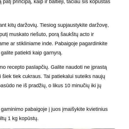
atį principą, kaip ir baltieji, tačiau šis kopūstas
ant kitų daržovių. Tiesiog supjaustykite daržovę,
ruputį muskato riešuto, porą šaukštų acto ir
iame ar stikliniame inde. Pabaigoje pagardinkite
alite patiekti kaip garnyrą.
mo recepto paslapčių. Galite naudoti ne įprastą
ti šiek tiek cukraus. Tai patiekalui suteiks naujų
sūdo ne iš pradžių, o likus 10 minučių iki jų
i gaminimo pabaigoje į juos įmaišykite kvietinius
ltų 1 kg kopūstų.