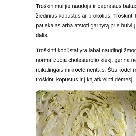
Troškinimui jie naudoja ir paprastus baltu
žiedinius kopūstus ar brokolius. Troškinti 
patiekalas arba atstoti garnyrą prie bulvių,
dalis.
Troškinti kopūstai yra labai naudingi žmo
normalizuoja cholesterolio kiekį, gerina 
reikalingais mikroelementais. Štai kodėl
troškinti kopūstus ir į ką atkreipti dėmesį