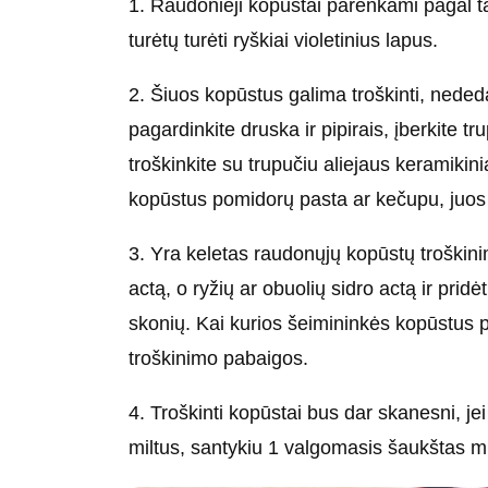
1. Raudonieji kopūstai parenkami pagal tą p
turėtų turėti ryškiai violetinius lapus.
2. Šiuos kopūstus galima troškinti, neded
pagardinkite druska ir pipirais, įberkite t
troškinkite su trupučiu aliejaus keramikin
kopūstus pomidorų pasta ar kečupu, juos g
3. Yra keletas raudonųjų kopūstų troškini
actą, o ryžių ar obuolių sidro actą ir pridė
skonių. Kai kurios šeimininkės kopūstus pa
troškinimo pabaigos.
4. Troškinti kopūstai bus dar skanesni, je
miltus, santykiu 1 valgomasis šaukštas mi