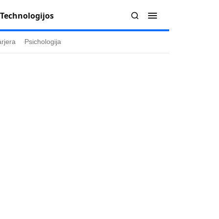
Technologijos
rjera
Psichologija
Redakcija
Apie mus
politika
Autoriai
ygos
Kontaktai
ika
Redakcinė politika
ika
Dirbtinis intelektas
a