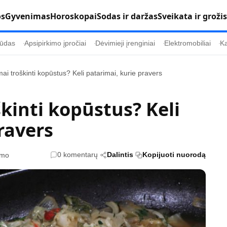
os
Gyvenimas
Horoskopai
Sodas ir daržas
Sveikata ir grožis
ūdas
Apsipirkimo įpročiai
Dėvimieji įrenginiai
Elektromobiliai
Ka
ai troškinti kopūstus? Keli patarimai, kurie pravers
Populiaru
Informacija
kinti kopūstus? Keli
Kultūra
Etikos politika
ravers
Sodas ir daržas
Klaidų taisymo 
Sveikata ir grožis
Naudojimo sąl
0 komentarų
Dalintis
Kopijuoti nuorodą
ymo
s
Karjera
Privatumo polit
Psichologinė sveikata
Reklamos polit
Tvari mada
Slapukų politik