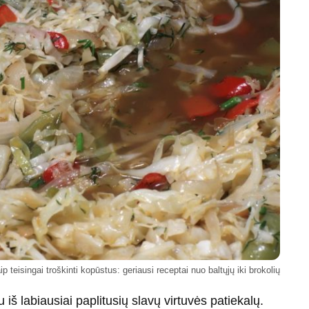
ip teisingai troškinti kopūstus: geriausi receptai nuo baltųjų iki brokolių
 iš labiausiai paplitusių slavų virtuvės patiekalų.