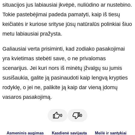
situacijos jus labiausiai įkvėpė, nuliūdino ar nustebino.
Tokie pastebėjimai padeda pamatyti, kaip iš tiesų
keičiatės ir kuriose srityse jūsų natūralūs polinkiai šiuo
metu labiausiai pražysta.
Galiausiai verta prisiminti, kad zodiako pasakojimai
yra kvietimas stebėti save, o ne privalomas
scenarijus. Jei kuri nors iš minėtų įžvalgų su jumis
susišaukia, galite ją pasinaudoti kaip lengvą krypties
rodyklę, o jei ne, palikite ją kaip dar vieną įdomų
vasaros pasakojimą.
0
0
Asmeninis augimas
Kasdienė savijauta
Meilė ir santykiai