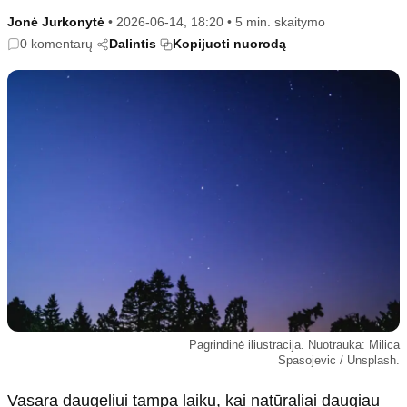
Kultūra
Etikos politika
Jonė Jurkonytė
•
2026-06-14, 18:20
•
5 min. skaitymo
Sodas ir daržas
Klaidų taisymo politika
0 komentarų
Dalintis
Kopijuoti nuorodą
Sveikata ir grožis
Naudojimo sąlygos
Karjera
Privatumo politika
Psichologinė sveikata
Reklamos politika
Tvari mada
Slapukų politika
Redakcija
Apie mus
Autoriai
Kontaktai
Redakcinė politika
Pagrindinė iliustracija. Nuotrauka: Milica
Dirbtinis intelektas
Spasojevic / Unsplash.
Vasara daugeliui tampa laiku, kai natūraliai daugiau