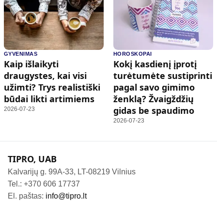
GYVENIMAS
HOROSKOPAI
Kaip išlaikyti
Kokį kasdienį įprotį
draugystes, kai visi
turėtumėte sustiprinti
užimti? Trys realistiški
pagal savo gimimo
būdai likti artimiems
ženklą? Žvaigždžių
gidas be spaudimo
2026-07-23
2026-07-23
TIPRO, UAB
Kalvarijų g. 99A-33, LT-08219 Vilnius
Tel.: +370 606 17737
El. paštas:
info@tipro.lt