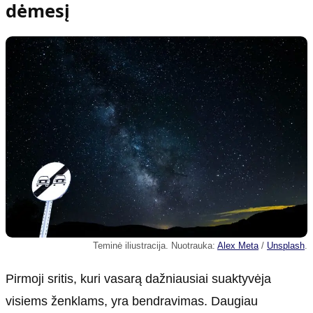
dėmesį
Teminė iliustracija. Nuotrauka:
Alex Meta
/
Unsplash
.
Pirmoji sritis, kuri vasarą dažniausiai suaktyvėja
visiems ženklams, yra bendravimas. Daugiau