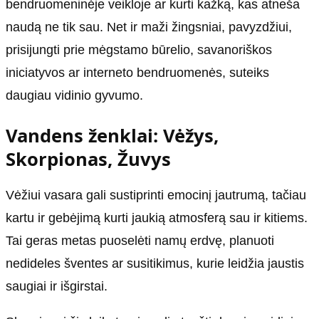
bendruomeninėje veikloje ar kurti kažką, kas atneša
naudą ne tik sau. Net ir maži žingsniai, pavyzdžiui,
prisijungti prie mėgstamo būrelio, savanoriškos
iniciatyvos ar interneto bendruomenės, suteiks
daugiau vidinio gyvumo.
Vandens ženklai: Vėžys,
Skorpionas, Žuvys
Vėžiui vasara gali sustiprinti emocinį jautrumą, tačiau
kartu ir gebėjimą kurti jaukią atmosferą sau ir kitiems.
Tai geras metas puoselėti namų erdvę, planuoti
nedideles šventes ar susitikimus, kurie leidžia jaustis
saugiai ir išgirstai.