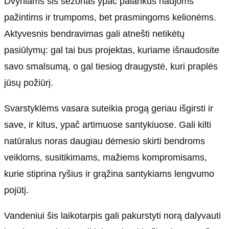
Dvyniams šis sezonas ypač palankus naujoms
pažintims ir trumpoms, bet prasmingoms kelionėms.
Aktyvesnis bendravimas gali atnešti netikėtų
pasiūlymų: gal tai bus projektas, kuriame išnaudosite
savo smalsumą, o gal tiesiog draugystė, kuri praplės
jūsų požiūrį.
Svarstyklėms vasara suteikia progą geriau išgirsti ir
save, ir kitus, ypač artimuose santykiuose. Gali kilti
natūralus noras daugiau dėmesio skirti bendroms
veikloms, susitikimams, mažiems kompromisams,
kurie stiprina ryšius ir grąžina santykiams lengvumo
pojūtį.
Vandeniui šis laikotarpis gali pakurstyti norą dalyvauti