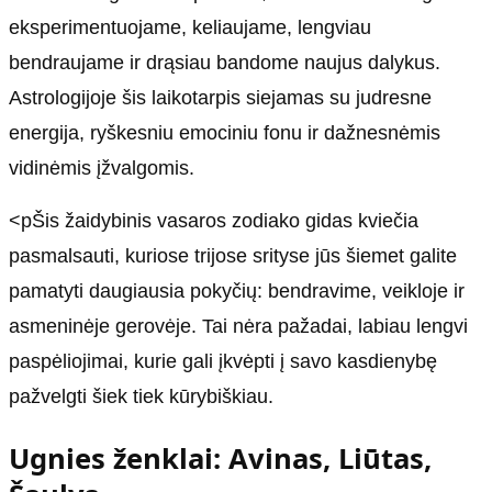
eksperimentuojame, keliaujame, lengviau
bendraujame ir drąsiau bandome naujus dalykus.
Astrologijoje šis laikotarpis siejamas su judresne
energija, ryškesniu emociniu fonu ir dažnesnėmis
vidinėmis įžvalgomis.
<pŠis žaidybinis vasaros zodiako gidas kviečia
pasmalsauti, kuriose trijose srityse jūs šiemet galite
pamatyti daugiausia pokyčių: bendravime, veikloje ir
asmeninėje gerovėje. Tai nėra pažadai, labiau lengvi
paspėliojimai, kurie gali įkvėpti į savo kasdienybę
pažvelgti šiek tiek kūrybiškiau.
Ugnies ženklai: Avinas, Liūtas,