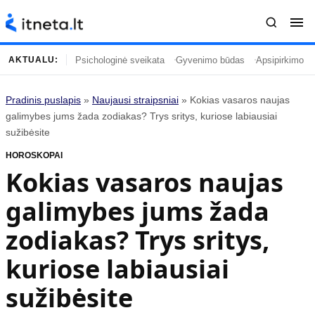
Psichologinė sveikata
Gyvenimo būdas
Apsipirkimo įp
AKTUALU:
Pradinis puslapis
»
Naujausi straipsniai
»
Kokias vasaros naujas
Turinys
Temos
galimybes jums žada zodiakas? Trys sritys, kuriose labiausiai
sužibėsite
Naujausi straipsniai
Horoskopai
HOROSKOPAI
Gyvenimas
Kulinarija
Kokias vasaros naujas
Įdomybės
Technologijos
galimybes jums žada
Mada
Gyvenimo būdas
Mokslas
Vasaros mada
zodiakas? Trys sritys,
Namai ir interjeras
Tėvai ir vaikai
kuriose labiausiai
sužibėsite
Populiaru
Informacija