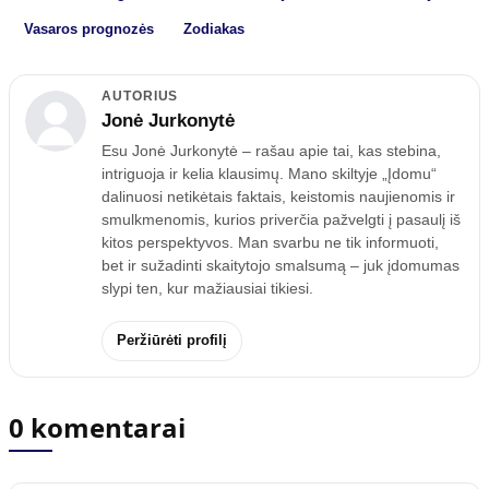
Vasaros prognozės
Zodiakas
AUTORIUS
Jonė Jurkonytė
Esu Jonė Jurkonytė – rašau apie tai, kas stebina,
intriguoja ir kelia klausimų. Mano skiltyje „Įdomu“
dalinuosi netikėtais faktais, keistomis naujienomis ir
smulkmenomis, kurios priverčia pažvelgti į pasaulį iš
kitos perspektyvos. Man svarbu ne tik informuoti,
bet ir sužadinti skaitytojo smalsumą – juk įdomumas
slypi ten, kur mažiausiai tikiesi.
Peržiūrėti profilį
0 komentarai