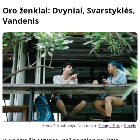
Oro ženklai: Dvyniai, Svarstyklės,
Vandenis
Teminė iliustracija. Nuotrauka:
George Pak
/
Pexels
.