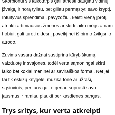
Skorpionui šis laikotarpis gali atnešti daugiau vidinių
įžvalgų ir norą tyliau, bet giliau permąstyti savo kryptį.
Intuityvūs sprendimai, pavyzdžiui, keisti vieną įprotį,
atrinkti artimiausius žmones ar skirti laiko mėgstamam
hobiui, gali turėti didesnį poveikį nei iš pirmo žvilgsnio
atrodo.
Žuvims vasara dažnai sustiprina kūrybiškumą,
vaizduotę ir svajones, todėl verta sąmoningai skirti
laiko bet kokiai meninei ar saviraiškos formai. Net jei
tai tik eskizų knygelė, muzika fone ar užrašų
sąsiuvinis, per juos galite geriau suprasti savo
jausmus ir ramiau plaukti per kasdienes bangas.
Trys sritys, kur verta atkreipti