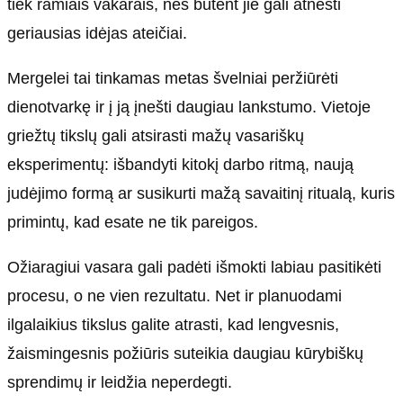
tiek ramiais vakarais, nes būtent jie gali atnešti
geriausias idėjas ateičiai.
Mergelei tai tinkamas metas švelniai peržiūrėti
dienotvarkę ir į ją įnešti daugiau lankstumo. Vietoje
griežtų tikslų gali atsirasti mažų vasariškų
eksperimentų: išbandyti kitokį darbo ritmą, naują
judėjimo formą ar susikurti mažą savaitinį ritualą, kuris
primintų, kad esate ne tik pareigos.
Ožiaragiui vasara gali padėti išmokti labiau pasitikėti
procesu, o ne vien rezultatu. Net ir planuodami
ilgalaikius tikslus galite atrasti, kad lengvesnis,
žaismingesnis požiūris suteikia daugiau kūrybiškų
sprendimų ir leidžia neperdegti.