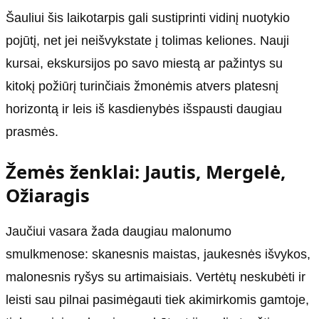
Šauliui šis laikotarpis gali sustiprinti vidinį nuotykio
pojūtį, net jei neišvykstate į tolimas keliones. Nauji
kursai, ekskursijos po savo miestą ar pažintys su
kitokį požiūrį turinčiais žmonėmis atvers platesnį
horizontą ir leis iš kasdienybės išspausti daugiau
prasmės.
Žemės ženklai: Jautis, Mergelė,
Ožiaragis
Jaučiui vasara žada daugiau malonumo
smulkmenose: skanesnis maistas, jaukesnės išvykos,
malonesnis ryšys su artimaisiais. Vertėtų neskubėti ir
leisti sau pilnai pasimėgauti tiek akimirkomis gamtoje,