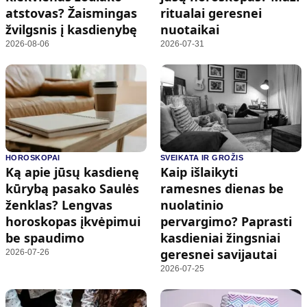
atstovas? Žaismingas
ritualai geresnei
žvilgsnis į kasdienybę
nuotaikai
2026-08-06
2026-07-31
HOROSKOPAI
SVEIKATA IR GROŽIS
Ką apie jūsų kasdienę
Kaip išlaikyti
kūrybą pasako Saulės
ramesnes dienas be
ženklas? Lengvas
nuolatinio
horoskopas įkvėpimui
pervargimo? Paprasti
be spaudimo
kasdieniai žingsniai
geresnei savijautai
2026-07-26
2026-07-25