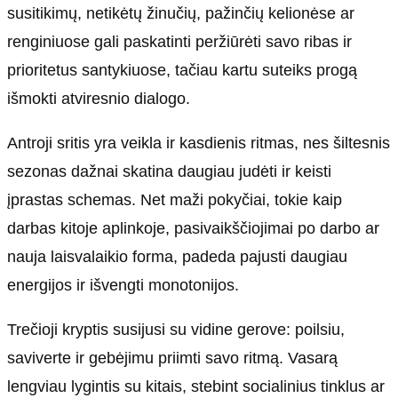
susitikimų, netikėtų žinučių, pažinčių kelionėse ar
renginiuose gali paskatinti peržiūrėti savo ribas ir
prioritetus santykiuose, tačiau kartu suteiks progą
išmokti atviresnio dialogo.
Antroji sritis yra veikla ir kasdienis ritmas, nes šiltesnis
sezonas dažnai skatina daugiau judėti ir keisti
įprastas schemas. Net maži pokyčiai, tokie kaip
darbas kitoje aplinkoje, pasivaikščiojimai po darbo ar
nauja laisvalaikio forma, padeda pajusti daugiau
energijos ir išvengti monotonijos.
Trečioji kryptis susijusi su vidine gerove: poilsiu,
saviverte ir gebėjimu priimti savo ritmą. Vasarą
lengviau lygintis su kitais, stebint socialinius tinklus ar