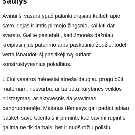
Šaulys
Avinui ši vasara ypač palanki drąsiau kalbėti apie
savo idėjas ir imtis pirmojo žingsnio, kai kiti dar
svarsto. Galite pastebėti, kad žmonės dažniau
kreipiasi į jus patarimo arba paskutinio žodžio, todėl
verta išnaudoti šį pasitikėjimą kuriant
konstruktyvesnius pokalbius.
Liūtui vasaros mėnesiai atneša daugiau progų būti
matomam, nesvarbu, ar tai būtų kūrybinės veiklos
pristatymas, ar aktyvesnis dalyvavimas
bendruomenėje. Malonus dėmesys gali padėti labiau
patikėti savo talentais ir priminti, kad savimi rūpintis
galima ne tik darbais, bet ir nuoširdžiu poilsiu.