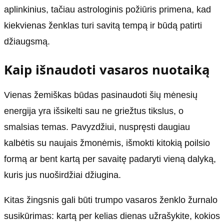
aplinkinius, tačiau astrologinis požiūris primena, kad
kiekvienas ženklas turi savitą tempą ir būdą patirti
džiaugsmą.
Kaip išnaudoti vasaros nuotaiką
Vienas žemiškas būdas pasinaudoti šių mėnesių
energija yra išsikelti sau ne griežtus tikslus, o
smalsias temas. Pavyzdžiui, nuspręsti daugiau
kalbėtis su naujais žmonėmis, išmokti kitokią poilsio
formą ar bent kartą per savaitę padaryti vieną dalyką,
kuris jus nuoširdžiai džiugina.
Kitas žingsnis gali būti trumpo vasaros ženklo žurnalo
susikūrimas: kartą per kelias dienas užrašykite, kokios