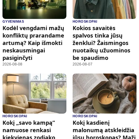
GYVENIMAS
HOROSKOPAI
Kodėl vengdami mažų
Kokios savaitės
konfliktų prarandame
spalvos tinka jūsų
artumą? Kaip išmokti
ženklui? Žaismingos
neskausmingai
nuotaikų užuominos
pasiginčyti
be spaudimo
2026-08-08
2026-08-07
HOROSKOPAI
HOROSKOPAI
Kokį „savo kampą“
Kokį kasdienį
namuose renkasi
malonumą atskleidžia
kiekvienas zodiako
jūsų horoskopas? Maži