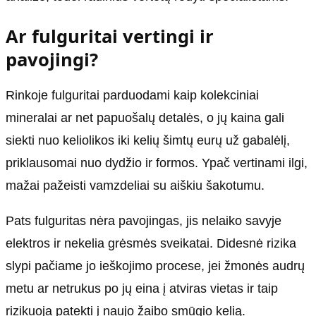
Ar fulguritai vertingi ir
pavojingi?
Rinkoje fulguritai parduodami kaip kolekciniai
mineralai ar net papuošalų detalės, o jų kaina gali
siekti nuo keliolikos iki kelių šimtų eurų už gabalėlį,
priklausomai nuo dydžio ir formos. Ypač vertinami ilgi,
mažai pažeisti vamzdeliai su aiškiu šakotumu.
Pats fulguritas nėra pavojingas, jis nelaiko savyje
elektros ir nekelia grėsmės sveikatai. Didesnė rizika
slypi pačiame jo ieškojimo procese, jei žmonės audrų
metu ar netrukus po jų eina į atviras vietas ir taip
rizikuoja patekti į naujo žaibo smūgio kelią.