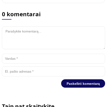
0 komentarai
Taip pat skaitykite