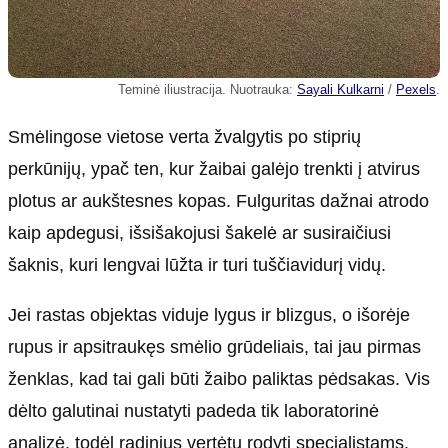
Teminė iliustracija. Nuotrauka:
Sayali Kulkarni
/
Pexels
.
Smėlingose vietose verta žvalgytis po stiprių
perkūnijų, ypač ten, kur žaibai galėjo trenkti į atvirus
plotus ar aukštesnes kopas. Fulguritas dažnai atrodo
kaip apdegusi, išsišakojusi šakelė ar susiraičiusi
šaknis, kuri lengvai lūžta ir turi tuščiavidurį vidų.
Jei rastas objektas viduje lygus ir blizgus, o išorėje
rupus ir apsitraukęs smėlio grūdeliais, tai jau pirmas
ženklas, kad tai gali būti žaibo paliktas pėdsakas. Vis
dėlto galutinai nustatyti padeda tik laboratorinė
analizė, todėl radinius vertėtų rodyti specialistams.