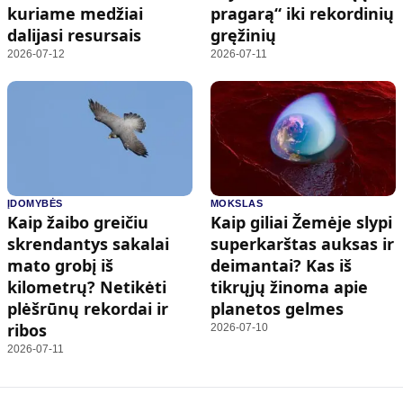
kuriame medžiai
pragarą“ iki rekordinių
dalijasi resursais
gręžinių
2026-07-12
2026-07-11
ĮDOMYBĖS
MOKSLAS
Kaip žaibo greičiu
Kaip giliai Žemėje slypi
skrendantys sakalai
superkarštas auksas ir
mato grobį iš
deimantai? Kas iš
kilometrų? Netikėti
tikrųjų žinoma apie
plėšrūnų rekordai ir
planetos gelmes
ribos
2026-07-10
2026-07-11