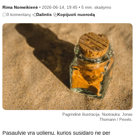
Kultūra
Etikos politika
Rima Nomeikienė
•
2026-06-14, 19:45
•
5 min. skaitymo
Sodas ir daržas
Klaidų taisymo politika
0 komentarų
Dalintis
Kopijuoti nuorodą
Sveikata ir grožis
Naudojimo sąlygos
Karjera
Privatumo politika
Psichologinė sveikata
Reklamos politika
Tvari mada
Slapukų politika
Redakcija
Apie mus
Autoriai
Kontaktai
Redakcinė politika
Pagrindinė iliustracija. Nuotrauka: Jonas
Dirbtinis intelektas
Thomann / Pexels.
Pasaulyje yra uolienų, kurios susidaro ne per