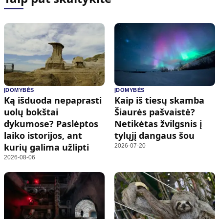
ĮDOMYBĖS
ĮDOMYBĖS
Ką išduoda nepaprasti
Kaip iš tiesų skamba
uolų bokštai
Šiaurės pašvaistė?
dykumose? Paslėptos
Netikėtas žvilgsnis į
laiko istorijos, ant
tylųjį dangaus šou
kurių galima užlipti
2026-07-20
2026-08-06