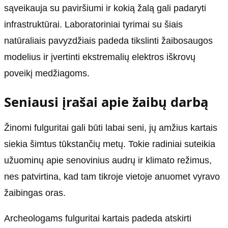
sąveikauja su paviršiumi ir kokią žalą gali padaryti
infrastruktūrai. Laboratoriniai tyrimai su šiais
natūraliais pavyzdžiais padeda tikslinti žaibosaugos
modelius ir įvertinti ekstremalių elektros iškrovų
poveikį medžiagoms.
Seniausi įrašai apie žaibų darbą
Žinomi fulguritai gali būti labai seni, jų amžius kartais
siekia šimtus tūkstančių metų. Tokie radiniai suteikia
užuominų apie senovinius audrų ir klimato režimus,
nes patvirtina, kad tam tikroje vietoje anuomet vyravo
žaibingas oras.
Archeologams fulguritai kartais padeda atskirti