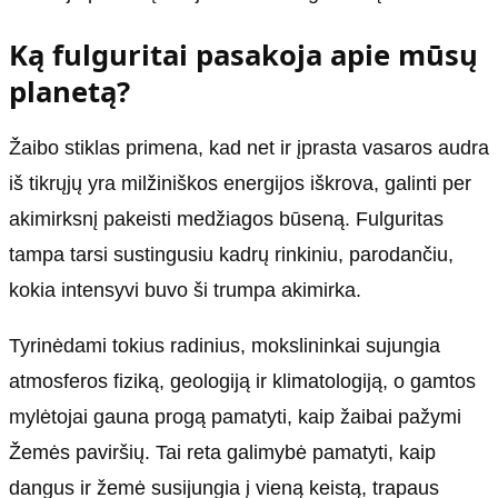
Ką fulguritai pasakoja apie mūsų
planetą?
Žaibo stiklas primena, kad net ir įprasta vasaros audra
iš tikrųjų yra milžiniškos energijos iškrova, galinti per
akimirksnį pakeisti medžiagos būseną. Fulguritas
tampa tarsi sustingusiu kadrų rinkiniu, parodančiu,
kokia intensyvi buvo ši trumpa akimirka.
Tyrinėdami tokius radinius, mokslininkai sujungia
atmosferos fiziką, geologiją ir klimatologiją, o gamtos
mylėtojai gauna progą pamatyti, kaip žaibai pažymi
Žemės paviršių. Tai reta galimybė pamatyti, kaip
dangus ir žemė susijungia į vieną keistą, trapaus