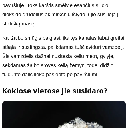
paviršiuje. Toks karštis smėlyje esančius silicio
dioksido grūdelius akimirksniu išlydo ir jie susilieja į
stiklišką masę.
Kai žaibo smūgis baigiasi, įkaitęs kanalas labai greitai
atšąla ir sustingsta, palikdamas tuščiavidurį vamzdelį.
Šis vamzdelis dažnai nusitęsia kelių metrų gylyje,
sekdamas žaibo srovės kelią žemyn, todėl didžioji
fulgurito dalis lieka paslėpta po paviršiumi.
Kokiose vietose jie susidaro?