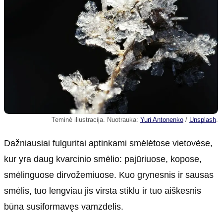
Teminė iliustracija. Nuotrauka:
Yuri Antonenko
/
Unsplash
.
Dažniausiai fulguritai aptinkami smėlėtose vietovėse,
kur yra daug kvarcinio smėlio: pajūriuose, kopose,
smėlinguose dirvožemiuose. Kuo grynesnis ir sausas
smėlis, tuo lengviau jis virsta stiklu ir tuo aiškesnis
būna susiformavęs vamzdelis.