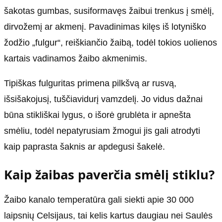
šakotas gumbas, susiformavęs žaibui trenkus į smėlį,
dirvožemį ar akmenį. Pavadinimas kilęs iš lotyniško
žodžio „fulgur“, reiškiančio žaibą, todėl tokios uolienos
kartais vadinamos žaibo akmenimis.
Tipiškas fulguritas primena pilkšvą ar rusvą,
išsišakojusį, tuščiavidurį vamzdelį. Jo vidus dažnai
būna stikliškai lygus, o išorė grublėta ir apnešta
smėliu, todėl nepatyrusiam žmogui jis gali atrodyti
kaip paprasta šaknis ar apdegusi šakelė.
Kaip žaibas paverčia smėlį stiklu?
Žaibo kanalo temperatūra gali siekti apie 30 000
laipsnių Celsijaus, tai kelis kartus daugiau nei Saulės