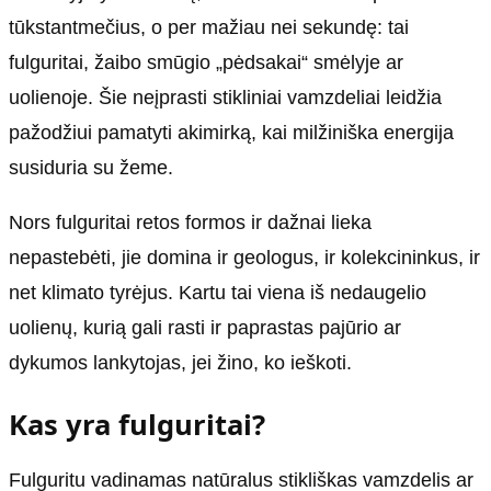
tūkstantmečius, o per mažiau nei sekundę: tai
fulguritai, žaibo smūgio „pėdsakai“ smėlyje ar
uolienoje. Šie neįprasti stikliniai vamzdeliai leidžia
pažodžiui pamatyti akimirką, kai milžiniška energija
susiduria su žeme.
Nors fulguritai retos formos ir dažnai lieka
nepastebėti, jie domina ir geologus, ir kolekcininkus, ir
net klimato tyrėjus. Kartu tai viena iš nedaugelio
uolienų, kurią gali rasti ir paprastas pajūrio ar
dykumos lankytojas, jei žino, ko ieškoti.
Kas yra fulguritai?
Fulguritu vadinamas natūralus stikliškas vamzdelis ar