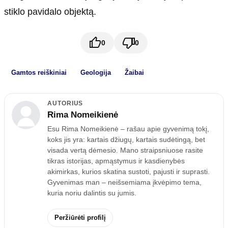
stiklo pavidalo objektą.
0
0
Gamtos reiškiniai
Geologija
Žaibai
AUTORIUS
Rima Nomeikienė
Esu Rima Nomeikienė – rašau apie gyvenimą tokį,
koks jis yra: kartais džiugų, kartais sudėtingą, bet
visada vertą dėmesio. Mano straipsniuose rasite
tikras istorijas, apmąstymus ir kasdienybės
akimirkas, kurios skatina sustoti, pajusti ir suprasti.
Gyvenimas man – neišsemiama įkvėpimo tema,
kuria noriu dalintis su jumis.
Peržiūrėti profilį