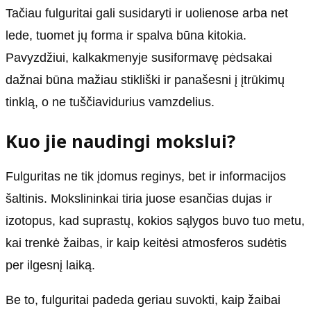
Tačiau fulguritai gali susidaryti ir uolienose arba net
lede, tuomet jų forma ir spalva būna kitokia.
Pavyzdžiui, kalkakmenyje susiformavę pėdsakai
dažnai būna mažiau stikliški ir panašesni į įtrūkimų
tinklą, o ne tuščiavidurius vamzdelius.
Kuo jie naudingi mokslui?
Fulguritas ne tik įdomus reginys, bet ir informacijos
šaltinis. Mokslininkai tiria juose esančias dujas ir
izotopus, kad suprastų, kokios sąlygos buvo tuo metu,
kai trenkė žaibas, ir kaip keitėsi atmosferos sudėtis
per ilgesnį laiką.
Be to, fulguritai padeda geriau suvokti, kaip žaibai