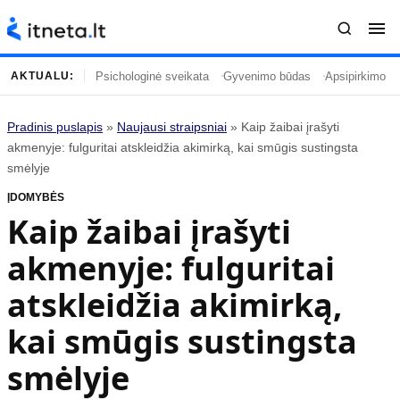
Psichologinė sveikata
Gyvenimo būdas
Apsipirkimo įp
AKTUALU:
Pradinis puslapis
»
Naujausi straipsniai
»
Kaip žaibai įrašyti
Turinys
Temos
akmenyje: fulguritai atskleidžia akimirką, kai smūgis sustingsta
smėlyje
Naujausi straipsniai
Horoskopai
ĮDOMYBĖS
Gyvenimas
Kulinarija
Kaip žaibai įrašyti
Įdomybės
Technologijos
akmenyje: fulguritai
Mada
Gyvenimo būdas
Mokslas
Vasaros mada
atskleidžia akimirką,
Namai ir interjeras
Tėvai ir vaikai
kai smūgis sustingsta
smėlyje
Populiaru
Informacija