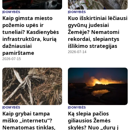
ĮDOMYBĖS
ĮDOMYBĖS
Kaip gimsta miesto
Kuo išskirtiniai lėčiausi
požemio upės ir
gyvūnų judesiai
tuneliai? Kasdienybės
Žemėje? Nematomi
infrastruktūra, kurią
rekordai, slepiantys
dažniausiai
išlikimo strategijas
pamirštame
2026-07-14
2026-07-15
ĮDOMYBĖS
ĮDOMYBĖS
Kaip grybai tampa
Ką slepia pačios
miško „internetu“?
giliausios Žemės
Nematomas tinklas,
skylės? Nuo „durų į