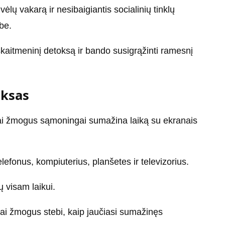
vėlų vakarą ir nesibaigiantis socialinių tinklų
be.
aitmeninį detoksą ir bando susigrąžinti ramesnį
oksas
 kai žmogus sąmoningai sumažina laiką su ekranais
efonus, kompiuterius, planšetes ir televizorius.
 visam laikui.
ai žmogus stebi, kaip jaučiasi sumažinęs