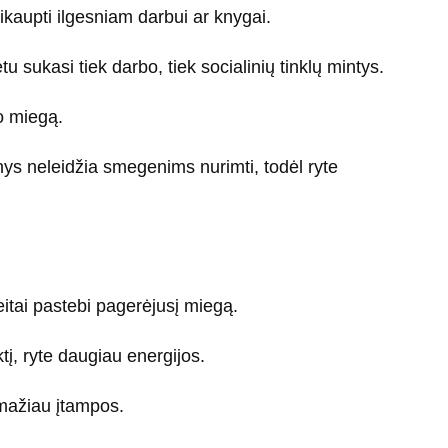
kaupti ilgesniam darbui ar knygai.
 sukasi tiek darbo, tiek socialinių tinklų mintys.
o miegą.
inys neleidžia smegenims nurimti, todėl ryte
tai pastebi pagerėjusį miegą.
į, ryte daugiau energijos.
 mažiau įtampos.