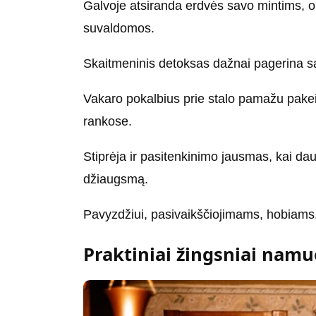
Galvoje atsiranda erdvės savo mintims, o
suvaldomos.
Skaitmeninis detoksas dažnai pagerina sa
Vakaro pokalbius prie stalo pamažu pakeič
rankose.
Stiprėja ir pasitenkinimo jausmas, kai daug
džiaugsmą.
Pavyzdžiui, pasivaikščiojimams, hobiams, 
Praktiniai žingsniai nam