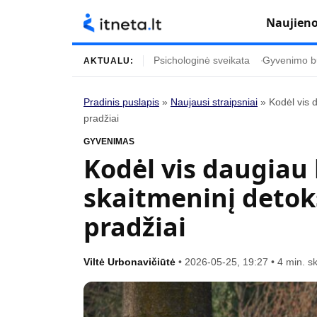
Naujien
Psichologinė sveikata
Gyvenimo b
AKTUALU:
Pradinis puslapis
»
Naujausi straipsniai
»
Kodėl vis 
pradžiai
Turinys
Temos
GYVENIMAS
Naujausi straipsniai
Horoskopai
Kodėl vis daugiau 
Gyvenimas
Kulinarija
skaitmeninį detoks
Įdomybės
Technologijos
pradžiai
Mada
Gyvenimo būda
Mokslas
Vasaros mada
Viltė Urbonavičiūtė
•
2026-05-25, 19:27
•
4 min. s
Namai ir interjeras
Tėvai ir vaikai