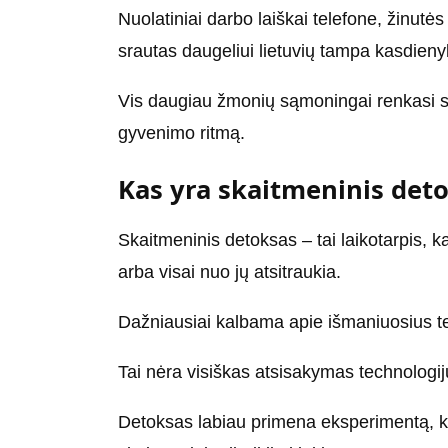
Nuolatiniai darbo laiškai telefone, žinutės 
srautas daugeliui lietuvių tampa kasdieny
Vis daugiau žmonių sąmoningai renkasi sk
gyvenimo ritmą.
Kas yra skaitmeninis det
Skaitmeninis detoksas – tai laikotarpis,
arba visai nuo jų atsitraukia.
Dažniausiai kalbama apie išmaniuosius tel
Tai nėra visiškas atsisakymas technologijų
Detoksas labiau primena eksperimentą, k