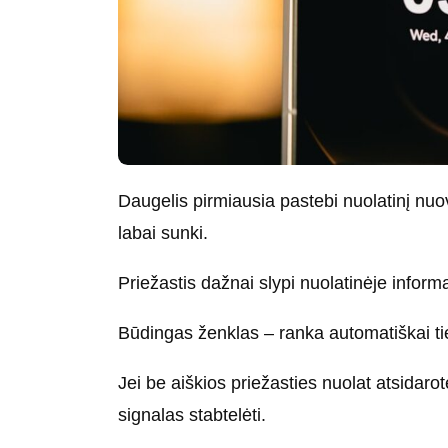
Daugelis pirmiausia pastebi nuolatinį nuov
labai sunki.
Priežastis dažnai slypi nuolatinėje infor
Būdingas ženklas – ranka automatiškai tie
Jei be aiškios priežasties nuolat atsidarote
signalas stabtelėti.