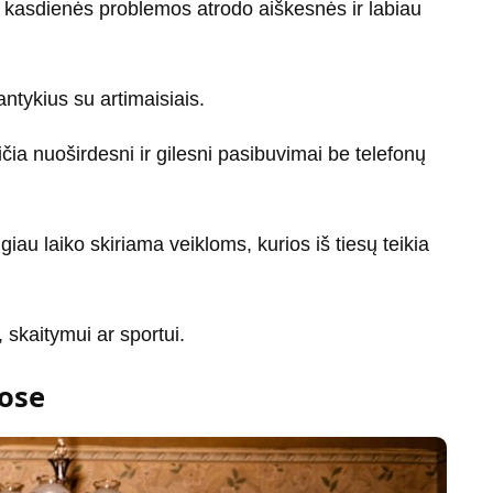
 kasdienės problemos atrodo aiškesnės ir labiau
ntykius su artimaisiais.
ia nuoširdesni ir gilesni pasibuvimai be telefonų
iau laiko skiriama veikloms, kurios iš tiesų teikia
skaitymui ar sportui.
uose