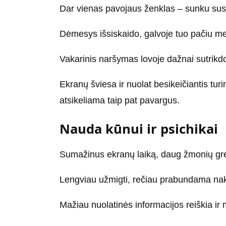
Dar vienas pavojaus ženklas – sunku susi
Dėmesys išsiskaido, galvoje tuo pačiu metu
Vakarinis naršymas lovoje dažnai sutrikd
Ekranų šviesa ir nuolat besikeičiantis tur
atsikeliama taip pat pavargus.
Nauda kūnui ir psichikai
Sumažinus ekranų laiką, daug žmonių grei
Lengviau užmigti, rečiau prabundama nakt
Mažiau nuolatinės informacijos reiškia ir