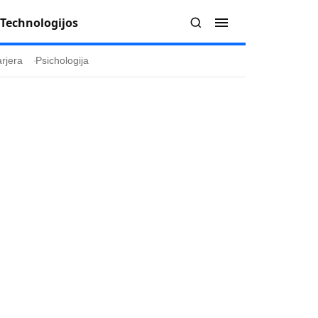
Technologijos
rjera
Psichologija
Redakcija
Apie mus
politika
Autoriai
ygos
Kontaktai
ika
Redakcinė politika
ika
Dirbtinis intelektas
a