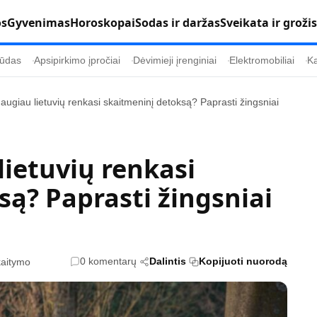
os
Gyvenimas
Horoskopai
Sodas ir daržas
Sveikata ir grožis
ūdas
Apsipirkimo įpročiai
Dėvimieji įrenginiai
Elektromobiliai
Ka
daugiau lietuvių renkasi skaitmeninį detoksą? Paprasti žingsniai
Populiaru
Informacija
Kultūra
Etikos politika
lietuvių renkasi
Sodas ir daržas
Klaidų taisymo 
ą? Paprasti žingsniai
Sveikata ir grožis
Naudojimo sąl
s
Karjera
Privatumo polit
Psichologinė sveikata
Reklamos polit
0 komentarų
Dalintis
Kopijuoti nuorodą
kaitymo
Tvari mada
Slapukų politik