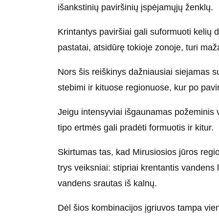
išankstinių paviršinių įspėjamųjų ženklų.
Krintantys paviršiai gali suformuoti kelių
pastatai, atsidūrę tokioje zonoje, turi ma
Nors šis reiškinys dažniausiai siejamas 
stebimi ir kituose regionuose, kur po pavir
Jeigu intensyviai išgaunamas požeminis 
tipo ertmės gali pradėti formuotis ir kitur.
Skirtumas tas, kad Mirusiosios jūros regio
trys veiksniai: stipriai krentantis vandens 
vandens srautas iš kalnų.
Dėl šios kombinacijos įgriuvos tampa viena