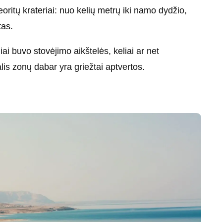
teoritų krateriai: nuo kelių metrų iki namo dydžio,
tas.
iai buvo stovėjimo aikštelės, keliai ar net
lis zonų dabar yra griežtai aptvertos.