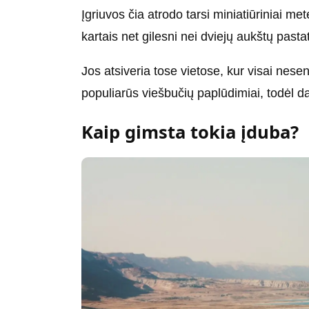
Įgriuvos čia atrodo tarsi miniatiūriniai me
kartais net gilesni nei dviejų aukštų pasta
Jos atsiveria tose vietose, kur visai nesen
populiarūs viešbučių paplūdimiai, todėl da
Kaip gimsta tokia įduba?