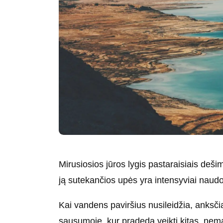
Mirusiosios jūros lygis pastaraisiais de
ją sutekančios upės yra intensyviai naudo
Kai vandens paviršius nusileidžia, anksči
sausumoje, kur pradeda veikti kitas, n