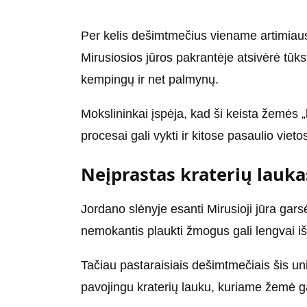
Per kelis dešimtmečius viename artimiaus
Mirusiosios jūros pakrantėje atsivėrė tūkst
kempingų ir net palmynų.
Mokslininkai įspėja, kad ši keista žemės „
procesai gali vykti ir kitose pasaulio vie
Neįprastas kraterių lauka
Jordano slėnyje esanti Mirusioji jūra gars
nemokantis plaukti žmogus gali lengvai išsi
Tačiau pastaraisiais dešimtmečiais šis uni
pavojingu kraterių lauku, kuriame žemė gal