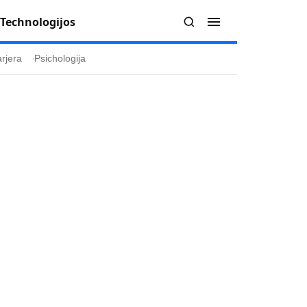
Technologijos
rjera
Psichologija
Redakcija
Apie mus
politika
Autoriai
ygos
Kontaktai
ika
Redakcinė politika
ika
Dirbtinis intelektas
a