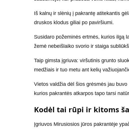
Iš kalnų ir slėnių į pakrantę atitekantis g
druskos klodus giliai po paviršiumi.
Susidaro požeminės ertmės, kurios ilgą lai
žemė nebeišlaiko svorio ir staiga subliūkš
Taip gimsta įgriuva: viršutinis grunto slu
medžiais ir tuo metu ant kelių važiuojan
Vietos valdžia dėl šios grėsmės jau buvo pr
kurios pakrantės atkarpos tapo tarsi nat
Kodėl tai rūpi ir kitoms š
Įgriuvos Mirusiosios jūros pakrantėje ypač