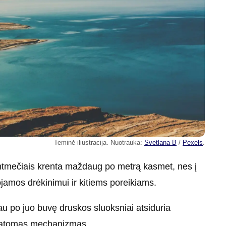
Teminė iliustracija. Nuotrauka:
Svetlana B
/
Pexels
.
šimtmečiais krenta maždaug po metrą kasmet, nes į
jamos drėkinimui ir kitiems poreikiams.
au po juo buvę druskos sluoksniai atsiduria
ematomas mechanizmas.