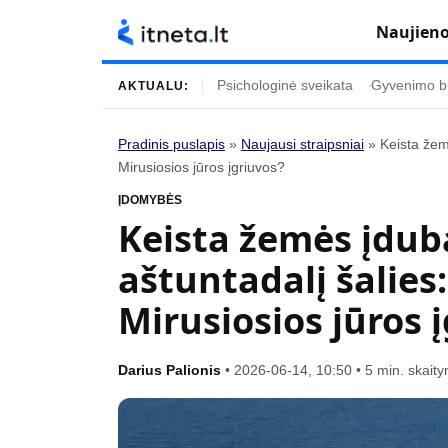
Naujien
Psichologinė sveikata
Gyvenimo b
AKTUALU:
Pradinis puslapis
»
Naujausi straipsniai
»
Keista žemė
Mirusiosios jūros įgriuvos?
Turinys
Temos
ĮDOMYBĖS
Naujausi straipsniai
Horoskopai
Keista žemės įduba
Gyvenimas
Kulinarija
aštuntadalį šalies:
Įdomybės
Technologijos
Mirusiosios jūros 
Mada
Gyvenimo būda
Mokslas
Vasaros mada
Darius Palionis
•
2026-06-14, 10:50
•
5 min. skait
Namai ir interjeras
Tėvai ir vaikai