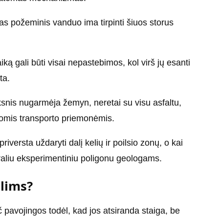
ėlas požeminis vanduo ima tirpinti šiuos storus
ką gali būti visai nepastebimos, kol virš jų esanti
ta.
oksnis nugarmėja žemyn, neretai su visu asfaltu,
čiomis transporto priemonėmis.
iversta uždaryti dalį kelių ir poilsio zonų, o kai
ūraliu eksperimentiniu poligonu geologams.
alims?
 pavojingos todėl, kad jos atsiranda staiga, be