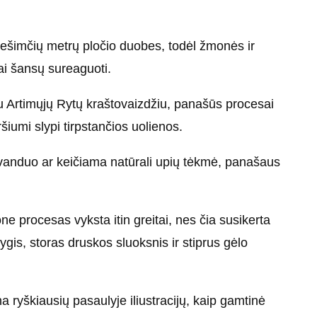
 dešimčių metrų pločio duobes, todėl žmonės ir
žai šansų sureaguoti.
su Artimųjų Rytų kraštovaizdžiu, panašūs procesai
šiumi slypi tirpstančios uolienos.
vanduo ar keičiama natūrali upių tėkmė, panašaus
ne procesas vyksta itin greitai, nes čia susikerta
lygis, storas druskos sluoksnis ir stiprus gėlo
 ryškiausių pasaulyje iliustracijų, kaip gamtinė