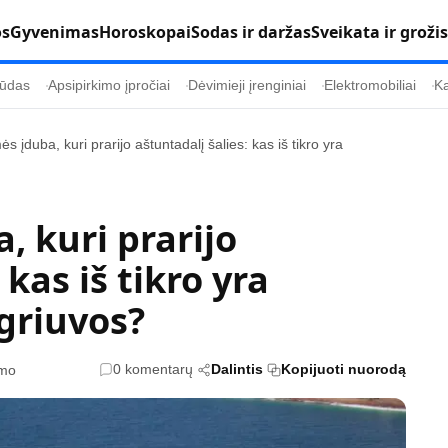
os
Gyvenimas
Horoskopai
Sodas ir daržas
Sveikata ir grožis
ūdas
Apsipirkimo įpročiai
Dėvimieji įrenginiai
Elektromobiliai
Ka
s įduba, kuri prarijo aštuntadalį šalies: kas iš tikro yra
Populiaru
Informacija
Kultūra
Etikos politika
, kuri prarijo
Sodas ir daržas
Klaidų taisymo 
 kas iš tikro yra
Sveikata ir grožis
Naudojimo sąl
įgriuvos?
s
Karjera
Privatumo polit
Psichologinė sveikata
Reklamos polit
0 komentarų
Dalintis
Kopijuoti nuorodą
ymo
Tvari mada
Slapukų politik