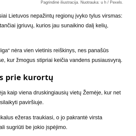
Pagrindinė iliustracija. Nuotrauka: u h / Pexels.
iai Lietuvos nepažintų regionų įvyko tylus virsmas:
ančiai įgriuvų, kurios jau sunaikino dalį kelių,
liga“ nėra vien vietinis reiškinys, nes panašūs
tose, kur žmogus stipriai keičia vandens pusiausvyrą.
s prie kurortų
ėja kaip viena druskingiausių vietų Žemėje, kur net
laikyti paviršiuje.
kalus ežeras traukiasi, o jo pakrantė virsta
i sugriūti be jokio įspėjimo.