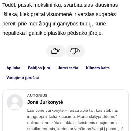
Todėl, pasak mokslininkų, svarbiausias klausimas
išlieka, kiek greitai visuomenė ir verslas sugebės
pereiti prie medžiagų ir gamybos būdų, kurie
nepalieka ilgalaikio plastiko pėdsako jūroje.
0
0
Aplinka
Baltijos jūra
Jūros tarša
Klimato kaita
Vartojimo įpročiai
AUTORIUS
Jonė Jurkonytė
Esu Jonė Jurkonytė – rašau apie tai, kas stebina,
intriguoja ir kelia klausimų. Mano skiltyje „Įdomu“
dalinuosi netikėtais faktais, keistomis naujienomis ir
smulkmenomis, kurios priverčia pažvelgti į pasaulį iš