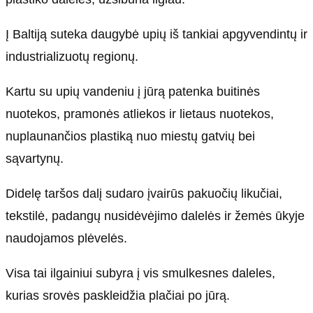
Į Baltiją suteka daugybė upių iš tankiai apgyvendintų ir
industrializuotų regionų.
Kartu su upių vandeniu į jūrą patenka buitinės
nuotekos, pramonės atliekos ir lietaus nuotekos,
nuplaunančios plastiką nuo miestų gatvių bei
sąvartynų.
Didelę taršos dalį sudaro įvairūs pakuočių likučiai,
tekstilė, padangų nusidėvėjimo dalelės ir žemės ūkyje
naudojamos plėvelės.
Visa tai ilgainiui subyra į vis smulkesnes daleles,
kurias srovės paskleidžia plačiai po jūrą.