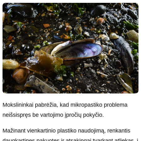
Mokslininkai pabrėžia, kad mikropastiko problema
neišsispręs be vartojimo įpročių pokyčio.
Mažinant vienkartinio plastiko naudojimą, renkantis
daugkartines pakuotes ir atsakingai tvarkant atliekas, į