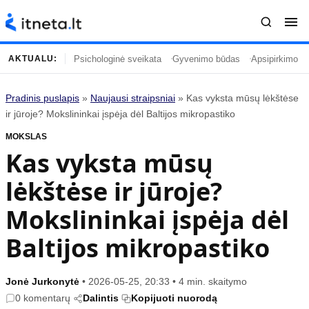
Psichologinė sveikata
Gyvenimo būdas
Apsipirkimo įp
AKTUALU:
Pradinis puslapis
»
Naujausi straipsniai
»
Kas vyksta mūsų lėkštėse
Turinys
Temos
ir jūroje? Mokslininkai įspėja dėl Baltijos mikropastiko
MOKSLAS
Naujausi straipsniai
Horoskopai
Kas vyksta mūsų
Gyvenimas
Kulinarija
lėkštėse ir jūroje?
Įdomybės
Technologijos
Mada
Gyvenimo būdas
Mokslininkai įspėja dėl
Mokslas
Vasaros mada
Baltijos mikropastiko
Namai ir interjeras
Tėvai ir vaikai
Jonė Jurkonytė
•
2026-05-25, 20:33
•
4 min. skaitymo
Populiaru
Informacija
0 komentarų
Dalintis
Kopijuoti nuorodą