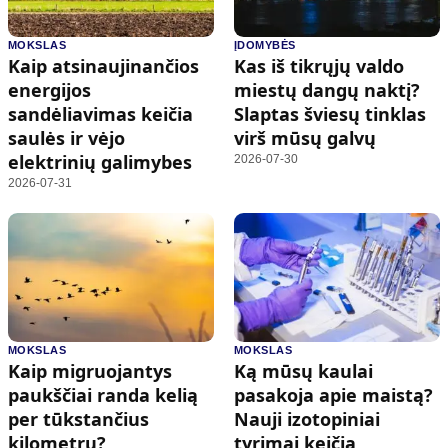
MOKSLAS
ĮDOMYBĖS
Kaip atsinaujinančios
Kas iš tikrųjų valdo
energijos
miestų dangų naktį?
sandėliavimas keičia
Slaptas šviesų tinklas
saulės ir vėjo
virš mūsų galvų
elektrinių galimybes
2026-07-30
2026-07-31
MOKSLAS
MOKSLAS
Kaip migruojantys
Ką mūsų kaulai
paukščiai randa kelią
pasakoja apie maistą?
per tūkstančius
Nauji izotopiniai
kilometrų?
tyrimai keičia