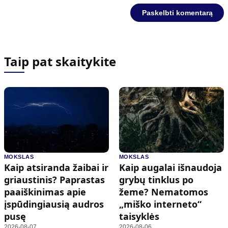
Taip pat skaitykite
MOKSLAS
MOKSLAS
Kaip atsiranda žaibai ir
Kaip augalai išnaudoja
griaustinis? Paprastas
grybų tinklus po
paaiškinimas apie
žeme? Nematomos
įspūdingiausią audros
„miško interneto“
pusę
taisyklės
2026-08-07
2026-08-06