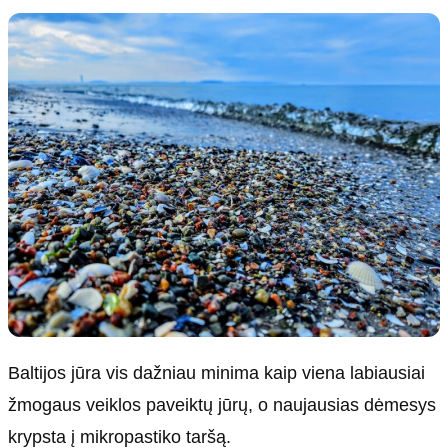
Kultūra
Etikos politika
Sodas ir daržas
Klaidų taisymo politika
Sveikata ir grožis
Naudojimo sąlygos
Karjera
Privatumo politika
Psichologinė sveikata
Reklamos politika
Tvari mada
Slapukų politika
Redakcija
Apie mus
Autoriai
Kontaktai
Redakcinė politika
Baltijos jūra vis dažniau minima kaip viena labiausiai
Dirbtinis intelektas
žmogaus veiklos paveiktų jūrų, o naujausias dėmesys
krypsta į mikropastiko taršą.