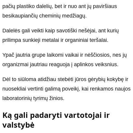
pačių plastiko dalelių, bet ir nuo ant jų paviršiaus
besikaupiančių cheminių medžiagų.
Dalelės gali veikti kaip savotiški nešėjai, ant kurių
prilimpa sunkieji metalai ir organiniai teršalai.
Ypač jautria grupe laikomi vaikai ir nėščiosios, nes jų
organizmai jautriau reaguoja į aplinkos veiksnius.
Dėl to siūloma atidžiau stebėti jūros gėrybių kokybę ir
nuosekliai vertinti galimą poveikį, kai renkamos naujos
laboratorinių tyrimų žinios.
Ką gali padaryti vartotojai ir
valstybė