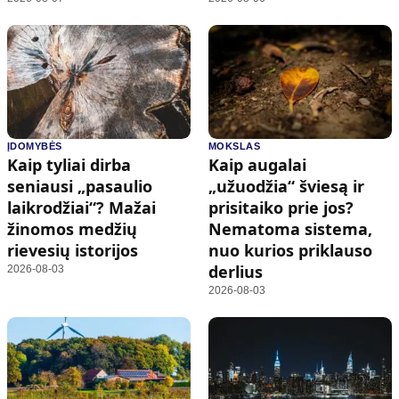
ĮDOMYBĖS
MOKSLAS
Kaip tyliai dirba
Kaip augalai
seniausi „pasaulio
„užuodžia“ šviesą ir
laikrodžiai“? Mažai
prisitaiko prie jos?
žinomos medžių
Nematoma sistema,
rievesių istorijos
nuo kurios priklauso
derlius
2026-08-03
2026-08-03