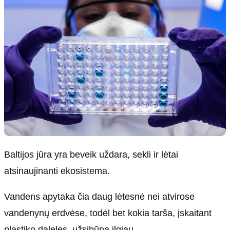
Baltijos jūra yra beveik uždara, sekli ir lėtai
atsinaujinanti ekosistema.
Vandens apytaka čia daug lėtesnė nei atvirose
vandenynų erdvėse, todėl bet kokia tarša, įskaitant
plastiko daleles, užsibūna ilgiau.