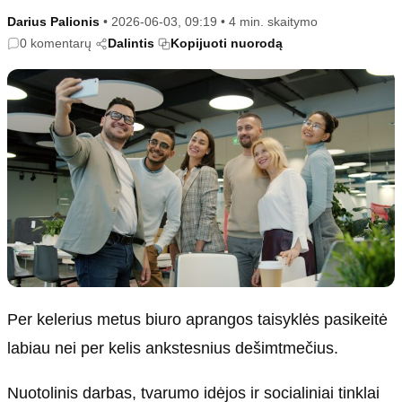
Kultūra
Etikos politika
Darius Palionis
•
2026-06-03, 09:19
•
4 min. skaitymo
Sodas ir daržas
Klaidų taisymo politika
0 komentarų
Dalintis
Kopijuoti nuorodą
Sveikata ir grožis
Naudojimo sąlygos
Karjera
Privatumo politika
Psichologinė sveikata
Reklamos politika
Tvari mada
Slapukų politika
Redakcija
Apie mus
Autoriai
Kontaktai
Per kelerius metus biuro aprangos taisyklės pasikeitė
Redakcinė politika
labiau nei per kelis ankstesnius dešimtmečius.
Dirbtinis intelektas
Nuotolinis darbas, tvarumo idėjos ir socialiniai tinklai