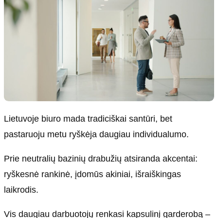
Lietuvoje biuro mada tradiciškai santūri, bet
pastaruoju metu ryškėja daugiau individualumo.
Prie neutralių bazinių drabužių atsiranda akcentai:
ryškesnė rankinė, įdomūs akiniai, išraiškingas
laikrodis.
Vis daugiau darbuotojų renkasi kapsulinį garderobą –