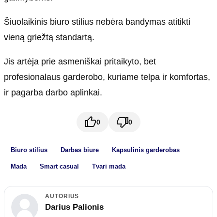
Šiuolaikinis biuro stilius nebėra bandymas atitikti
vieną griežtą standartą.
Jis artėja prie asmeniškai pritaikyto, bet
profesionalaus garderobo, kuriame telpa ir komfortas,
ir pagarba darbo aplinkai.
0
0
Biuro stilius
Darbas biure
Kapsulinis garderobas
Mada
Smart casual
Tvari mada
AUTORIUS
Darius Palionis