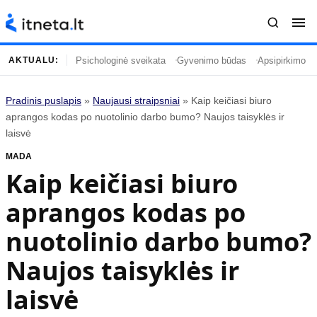
Psichologinė sveikata
Gyvenimo būdas
Apsipirkimo įp
AKTUALU:
Pradinis puslapis
»
Naujausi straipsniai
»
Kaip keičiasi biuro
Turinys
Temos
aprangos kodas po nuotolinio darbo bumo? Naujos taisyklės ir
laisvė
Naujausi straipsniai
Horoskopai
MADA
Gyvenimas
Kulinarija
Kaip keičiasi biuro
Įdomybės
Technologijos
aprangos kodas po
Mada
Gyvenimo būdas
Mokslas
Vasaros mada
nuotolinio darbo bumo?
Namai ir interjeras
Tėvai ir vaikai
Naujos taisyklės ir
laisvė
Populiaru
Informacija