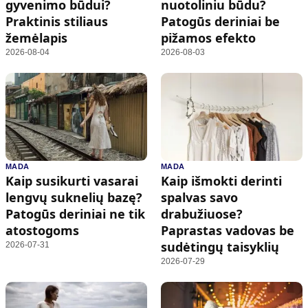
gyvenimo būdui?
nuotoliniu būdu?
Praktinis stiliaus
Patogūs deriniai be
žemėlapis
pižamos efekto
2026-08-04
2026-08-03
MADA
MADA
Kaip susikurti vasarai
Kaip išmokti derinti
lengvų suknelių bazę?
spalvas savo
Patogūs deriniai ne tik
drabužiuose?
atostogoms
Paprastas vadovas be
sudėtingų taisyklių
2026-07-31
2026-07-29