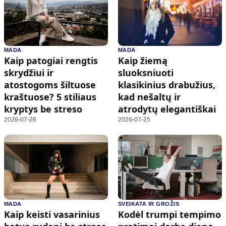
MADA
MADA
Kaip patogiai rengtis
Kaip žiemą
skrydžiui ir
sluoksniuoti
atostogoms šiltuose
klasikinius drabužius,
kraštuose? 5 stiliaus
kad nešaltų ir
kryptys be streso
atrodytų elegantiškai
2026-07-28
2026-07-25
MADA
SVEIKATA IR GROŽIS
Kaip keisti vasarinius
Kodėl trumpi tempimo