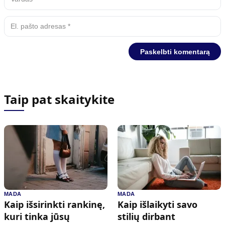
Taip pat skaitykite
MADA
MADA
Kaip išsirinkti rankinę,
Kaip išlaikyti savo
kuri tinka jūsų
stilių dirbant