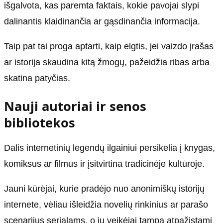
išgalvota, kas paremta faktais, kokie pavojai slypi
dalinantis klaidinančia ar gąsdinančia informacija.
Taip pat tai proga aptarti, kaip elgtis, jei vaizdo įrašas
ar istorija skaudina kitą žmogų, pažeidžia ribas arba
skatina patyčias.
Nauji autoriai ir senos
bibliotekos
Dalis internetinių legendų ilgainiui persikelia į knygas,
komiksus ar filmus ir įsitvirtina tradicinėje kultūroje.
Jauni kūrėjai, kurie pradėjo nuo anonimiškų istorijų
internete, vėliau išleidžia novelių rinkinius ar parašo
scenarijus serialams, o jų veikėjai tampa atpažįstami