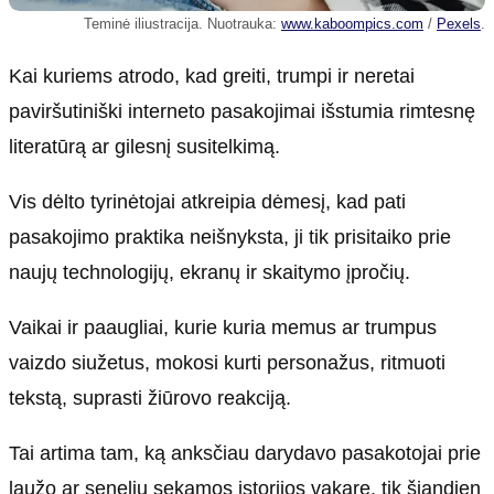
Teminė iliustracija. Nuotrauka:
www.kaboompics.com
/
Pexels
.
Kai kuriems atrodo, kad greiti, trumpi ir neretai
paviršutiniški interneto pasakojimai išstumia rimtesnę
literatūrą ar gilesnį susitelkimą.
Vis dėlto tyrinėtojai atkreipia dėmesį, kad pati
pasakojimo praktika neišnyksta, ji tik prisitaiko prie
naujų technologijų, ekranų ir skaitymo įpročių.
Vaikai ir paaugliai, kurie kuria memus ar trumpus
vaizdo siužetus, mokosi kurti personažus, ritmuoti
tekstą, suprasti žiūrovo reakciją.
Tai artima tam, ką anksčiau darydavo pasakotojai prie
laužo ar senelių sekamos istorijos vakare, tik šiandien