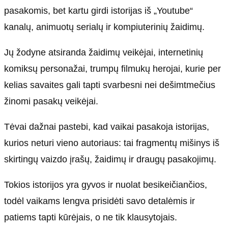
pasakomis, bet kartu girdi istorijas iš „Youtube“
kanalų, animuotų serialų ir kompiuterinių žaidimų.
Jų žodyne atsiranda žaidimų veikėjai, internetinių
komiksų personažai, trumpų filmukų herojai, kurie per
kelias savaites gali tapti svarbesni nei dešimtmečius
žinomi pasakų veikėjai.
Tėvai dažnai pastebi, kad vaikai pasakoja istorijas,
kurios neturi vieno autoriaus: tai fragmentų mišinys iš
skirtingų vaizdo įrašų, žaidimų ir draugų pasakojimų.
Tokios istorijos yra gyvos ir nuolat besikeičiančios,
todėl vaikams lengva prisidėti savo detalėmis ir
patiems tapti kūrėjais, o ne tik klausytojais.