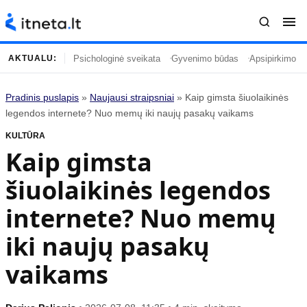
Psichologinė sveikata
Gyvenimo būdas
Apsipirkimo įp
AKTUALU:
Pradinis puslapis
»
Naujausi straipsniai
»
Kaip gimsta šiuolaikinės
Turinys
Temos
legendos internete? Nuo memų iki naujų pasakų vaikams
KULTŪRA
Naujausi straipsniai
Horoskopai
Kaip gimsta
Gyvenimas
Kulinarija
šiuolaikinės legendos
Įdomybės
Technologijos
Mada
Gyvenimo būdas
internete? Nuo memų
Mokslas
Vasaros mada
iki naujų pasakų
Namai ir interjeras
Tėvai ir vaikai
vaikams
Populiaru
Informacija