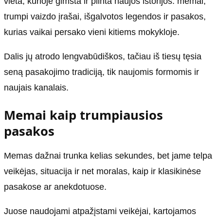
vieta, kurioje gimsta ir plinta naujos istorijos: memai,
trumpi vaizdo įrašai, išgalvotos legendos ir pasakos,
kurias vaikai persako vieni kitiems mokykloje.
Dalis jų atrodo lengvabūdiškos, tačiau iš tiesų tęsia
seną pasakojimo tradiciją, tik naujomis formomis ir
naujais kanalais.
Memai kaip trumpiausios
pasakos
Memas dažnai trunka kelias sekundes, bet jame telpa
veikėjas, situacija ir net moralas, kaip ir klasikinėse
pasakose ar anekdotuose.
Juose naudojami atpažįstami veikėjai, kartojamos