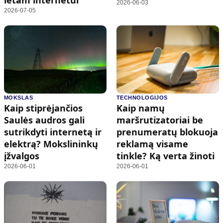
2026-06-03
2026-07-05
MOKSLAS
TECHNOLOGIJOS
Kaip stiprėjančios
Kaip namų
Saulės audros gali
maršrutizatoriai be
sutrikdyti internetą ir
prenumeratų blokuoja
elektrą? Mokslininkų
reklamą visame
įžvalgos
tinkle? Ką verta žinoti
2026-06-01
2026-06-01