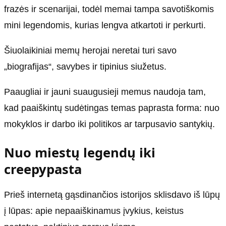
frazės ir scenarijai, todėl memai tampa savotiškomis
mini legendomis, kurias lengva atkartoti ir perkurti.
Šiuolaikiniai memų herojai neretai turi savo
„biografijas“, savybes ir tipinius siužetus.
Paaugliai ir jauni suaugusieji memus naudoja tam,
kad paaiškintų sudėtingas temas paprasta forma: nuo
mokyklos ir darbo iki politikos ar tarpusavio santykių.
Nuo miestų legendų iki
creepypasta
Prieš internetą gąsdinančios istorijos sklisdavo iš lūpų
į lūpas: apie nepaaiškinamus įvykius, keistus