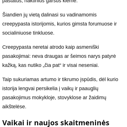
pastatus, naktinius garsus kieme.
Šiandien jų vietą dalinasi su vadinamomis
creepypasta istorijomis, kurios gimsta forumuose ir
socialiniuose tinkluose.
Creepypasta neretai atrodo kaip asmeniški
pasakojimai: neva draugas ar šeimos narys patyrė
kažką, kas nutiko „čia pat“ ir visai neseniai.
Taip sukuriamas artumo ir tikrumo įspūdis, dėl kurio
istorija lengvai persikelia į vaikų ir paauglių
pasakojimus mokykloje, stovyklose ar žaidimų
aikštelėse.
Vaikai ir naujos skaitmeninės