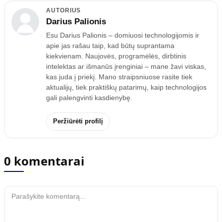
AUTORIUS
Darius Palionis
Esu Darius Palionis – domiuosi technologijomis ir
apie jas rašau taip, kad būtų suprantama
kiekvienam. Naujovės, programėlės, dirbtinis
intelektas ar išmanūs įrenginiai – mane žavi viskas,
kas juda į priekį. Mano straipsniuose rasite tiek
aktualijų, tiek praktiškų patarimų, kaip technologijos
gali palengvinti kasdienybę.
Peržiūrėti profilį
0 komentarai