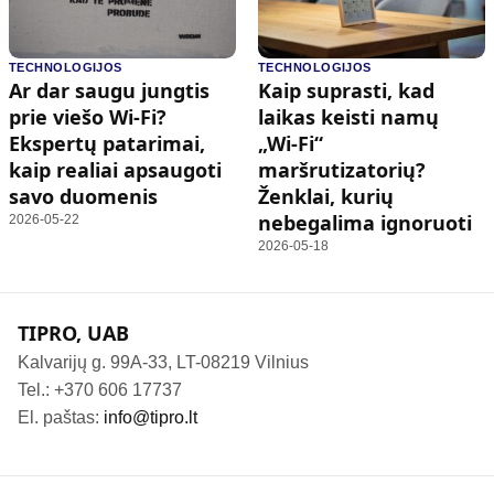
TECHNOLOGIJOS
TECHNOLOGIJOS
Ar dar saugu jungtis
Kaip suprasti, kad
prie viešo Wi-Fi?
laikas keisti namų
Ekspertų patarimai,
„Wi‑Fi“
kaip realiai apsaugoti
maršrutizatorių?
savo duomenis
Ženklai, kurių
nebegalima ignoruoti
2026-05-22
2026-05-18
TIPRO, UAB
Kalvarijų g. 99A-33, LT-08219 Vilnius
Tel.: +370 606 17737
El. paštas:
info@tipro.lt