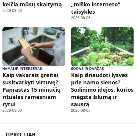
keičia mūsų skaitymą
„miško interneto“
taisyklės
2026-08-06
2026-08-06
NAMAI IR INTERJERAS
SODAS IR DARŽAS
Kaip vakarais greitai
Kaip išnaudoti lysves
susitvarkyti virtuvę?
prie namo sienos?
Paprastas 15 minučių
Sodinimo idėjos, kurios
ritualas ramesniam
mėgsta šilumą ir
rytui
sausrą
2026-08-06
2026-08-06
TIPRO, UAB