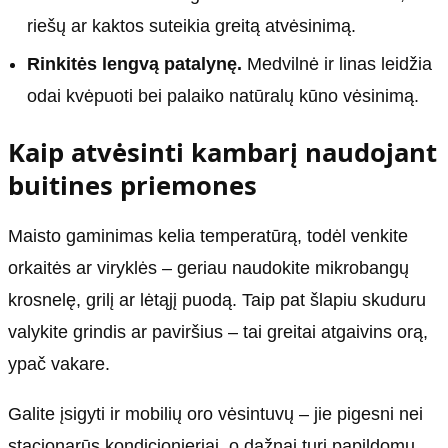
riešų ar kaktos suteikia greitą atvėsinimą.
Rinkitės lengvą patalynę.
Medvilnė ir linas leidžia
odai kvėpuoti bei palaiko natūralų kūno vėsinimą.
Kaip atvėsinti kambarį naudojant
buitines priemones
Maisto gaminimas kelia temperatūrą, todėl venkite
orkaitės ar viryklės – geriau naudokite mikrobangų
krosnelę, grilį ar lėtąjį puodą. Taip pat šlapiu skuduru
valykite grindis ar paviršius – tai greitai atgaivins orą,
ypač vakare.
Galite įsigyti ir mobilių oro vėsintuvų – jie pigesni nei
stacionarūs kondicionieriai, o dažnai turi papildomų