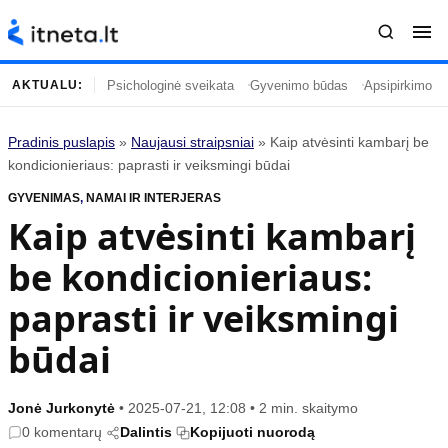
Psichologinė sveikata
Gyvenimo būdas
Apsipirkimo įp
AKTUALU:
Pradinis puslapis
»
Naujausi straipsniai
»
Kaip atvėsinti kambarį be
Turinys
Temos
kondicionieriaus: paprasti ir veiksmingi būdai
GYVENIMAS
Naujausi straipsniai
,
NAMAI IR INTERJERAS
Horoskopai
Kaip atvėsinti kambarį
Gyvenimas
Kulinarija
be kondicionieriaus:
Įdomybės
Technologijos
Mada
Gyvenimo būdas
paprasti ir veiksmingi
Mokslas
Vasaros mada
būdai
Namai ir interjeras
Tėvai ir vaikai
Jonė Jurkonytė
•
2025-07-21, 12:08
•
2 min. skaitymo
Populiaru
Informacija
0 komentarų
Dalintis
Kopijuoti nuorodą