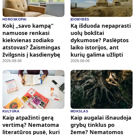
HOROSKOPAI
ĮDOMYBĖS
Kokį „savo kampą“
Ką išduoda nepaprasti
namuose renkasi
uolų bokštai
kiekvienas zodiako
dykumose? Paslėptos
atstovas? Žaismingas
laiko istorijos, ant
žvilgsnis į kasdienybę
kurių galima užlipti
2026-08-06
2026-08-06
KULTŪRA
MOKSLAS
Kaip atpažinti gerą
Kaip augalai išnaudoja
vertimą? Nematoma
grybų tinklus po
literatūros pusė, kuri
žeme? Nematomos