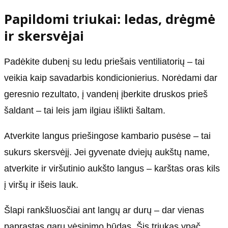
Papildomi triukai: ledas, drėgmė
ir skersvėjai
Padėkite dubenį su ledu priešais ventiliatorių – tai
veikia kaip savadarbis kondicionierius. Norėdami dar
geresnio rezultato, į vandenį įberkite druskos prieš
šaldant – tai leis jam ilgiau išlikti šaltam.
Atverkite langus priešingose kambario pusėse – tai
sukurs skersvėjį. Jei gyvenate dviejų aukštų name,
atverkite ir viršutinio aukšto langus – karštas oras kils
į viršų ir išeis lauk.
Šlapi rankšluosčiai ant langų ar durų – dar vienas
paprastas garų vėsinimo būdas. Šis triukas ypač