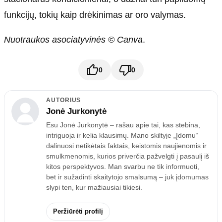
funkcijų, tokių kaip drėkinimas ar oro valymas.
Nuotraukos asociatyvinės © Canva
.
0
0
AUTORIUS
Jonė Jurkonytė
Esu Jonė Jurkonytė – rašau apie tai, kas stebina,
intriguoja ir kelia klausimų. Mano skiltyje „Įdomu“
dalinuosi netikėtais faktais, keistomis naujienomis ir
smulkmenomis, kurios priverčia pažvelgti į pasaulį iš
kitos perspektyvos. Man svarbu ne tik informuoti,
bet ir sužadinti skaitytojo smalsumą – juk įdomumas
slypi ten, kur mažiausiai tikiesi.
Peržiūrėti profilį