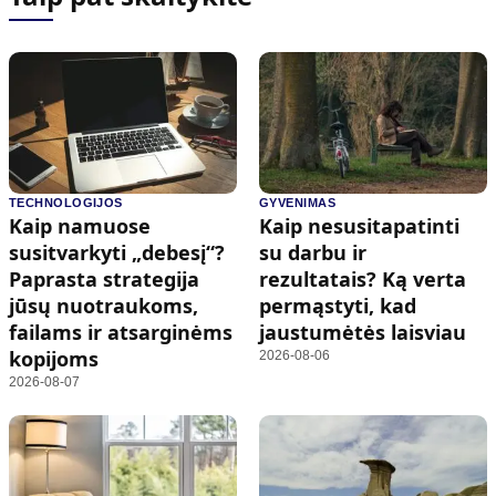
TECHNOLOGIJOS
GYVENIMAS
Kaip namuose
Kaip nesusitapatinti
susitvarkyti „debesį“?
su darbu ir
Paprasta strategija
rezultatais? Ką verta
jūsų nuotraukoms,
permąstyti, kad
failams ir atsarginėms
jaustumėtės laisviau
kopijoms
2026-08-06
2026-08-07