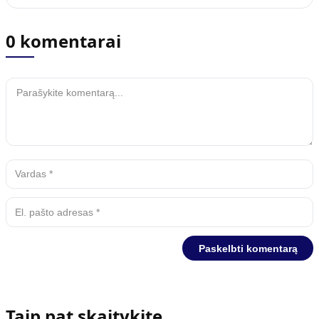
0 komentarai
Taip pat skaitykite