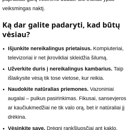
veiksmingas naktį.
Ką dar galite padaryti, kad būtų
vėsiau?
Išjunkite nereikalingus prietaisus.
Kompiuteriai,
televizoriai ir net įkrovikliai skleidžia šilumą.
Užverkite duris į nereikalingus kambarius.
Taip
išlaikysite vėsą tik tose vietose, kur reikia.
Naudokite natūralias priemones.
Vazoniniai
augalai – puikus pasirinkimas. Fikusai, sansevjeros
ar kaučiukmedžiai ne tik valo orą, bet ir natūraliai jį
drėkina.
Vėsinkite save.
Drėgni rankšluosčiai ant kaklo,