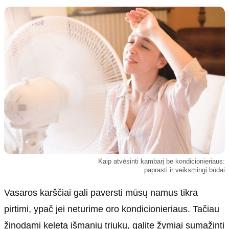
Kultūra
Etikos politika
Sodas ir daržas
Klaidų taisymo politika
Sveikata ir grožis
Naudojimo sąlygos
Karjera
Privatumo politika
Psichologinė sveikata
Reklamos politika
Tvari mada
Slapukų politika
Redakcija
Apie mus
Autoriai
Kaip atvėsinti kambarį be kondicionieriaus:
Kontaktai
paprasti ir veiksmingi būdai
Redakcinė politika
Vasaros karščiai gali paversti mūsų namus tikra
Dirbtinis intelektas
pirtimi, ypač jei neturime oro kondicionieriaus. Tačiau
žinodami keletą išmanių triukų, galite žymiai sumažinti