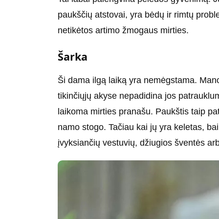
paukščių atstovai, yra bėdų ir rimtų problem
netikėtos artimo žmogaus mirties.
Šarka
Ši dama ilgą laiką yra nemėgstama. Manom
tikinčiųjų akyse nepadidina jos patraukl
laikoma mirties pranašu. Paukštis taip p
namo stogo. Tačiau kai jų yra keletas, baim
įvyksiančių vestuvių, džiugios šventės ar