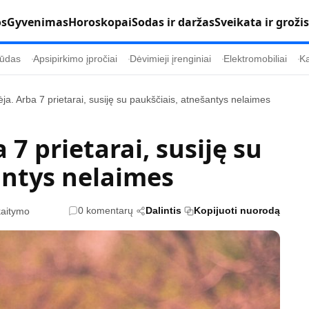
os
Gyvenimas
Horoskopai
Sodas ir daržas
Sveikata ir grožis
ūdas
Apsipirkimo įpročiai
Dėvimieji įrenginiai
Elektromobiliai
Ka
ja. Arba 7 prietarai, susiję su paukščiais, atnešantys nelaimes
Populiaru
Informacija
7 prietarai, susiję su
Kultūra
Etikos politika
antys nelaimes
Sodas ir daržas
Klaidų taisymo 
Sveikata ir grožis
Naudojimo sąl
0 komentarų
Dalintis
Kopijuoti nuorodą
kaitymo
s
Karjera
Privatumo polit
Psichologinė sveikata
Reklamos polit
Tvari mada
Slapukų politik