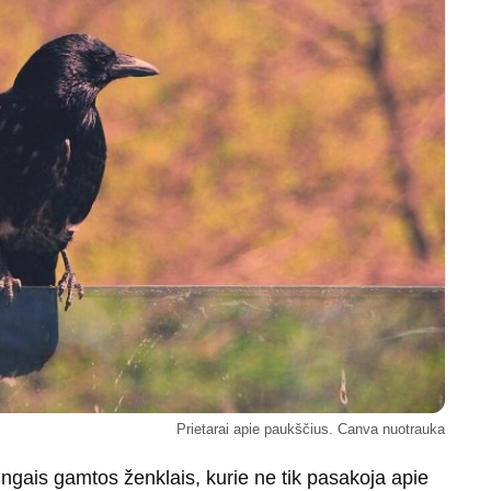
Prietarai apie paukščius. Canva nuotrauka
ingais gamtos ženklais, kurie ne tik pasakoja apie