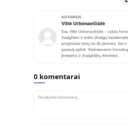
AUTORIUS
Viltė Urbonavičiūtė
Esu Viltė Urbonavičiūtė – rašau horo
žvaigždes ir ieško įžvalgų kasdienyb
prognozės būtų ne tik įdomios, bet ir
pasaulį aplink. Kiekviename horoskope
įkvėpimo ir žvaigždžių išminties.
0 komentarai