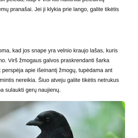
ų pranašai. Jei ji klykia prie lango, galite tikėtis
a, kad jos snape yra velnio kraujo lašas, kuris
umo. Virš žmogaus galvos praskrendanti šarka
at perspėja apie išeinantį žmogų, tupėdama ant
intis nereikia. Šiuo atveju galite tikėtis netrukus
ba sulaukti gerų naujienų.