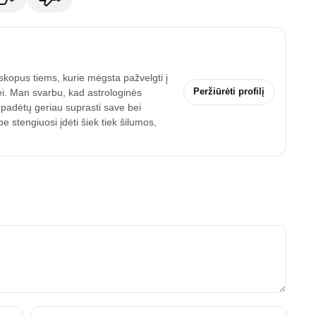
skopus tiems, kurie mėgsta pažvelgti į
Peržiūrėti profilį
ei. Man svarbu, kad astrologinės
 padėtų geriau suprasti save bei
 stengiuosi įdėti šiek tiek šilumos,