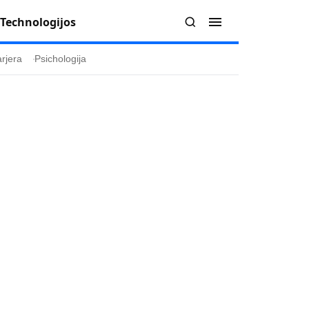
Technologijos
rjera
Psichologija
Redakcija
Apie mus
politika
Autoriai
ygos
Kontaktai
ika
Redakcinė politika
ika
Dirbtinis intelektas
a