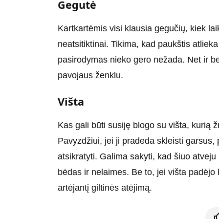
Gegutė
Kartkartėmis visi klausia gegučių, kiek laik
neatsitiktinai. Tikima, kad paukštis atliek
pasirodymas nieko gero nežada. Net ir be 
pavojaus ženklu.
Višta
Kas gali būti susiję blogo su višta, kur
Pavyzdžiui, jei ji pradeda skleisti garsus,
atsikratyti. Galima sakyti, kad šiuo atveju
bėdas ir nelaimes. Be to, jei višta padėjo 
artėjantį giltinės atėjimą.