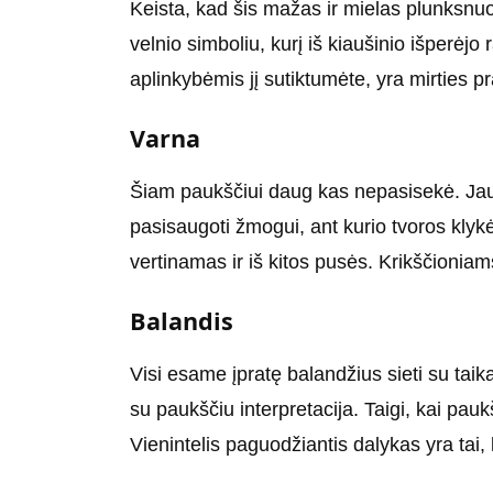
Keista, kad šis mažas ir mielas plunksnuo
velnio simboliu, kurį iš kiaušinio išperėjo
aplinkybėmis jį sutiktumėte, yra mirties p
Varna
Šiam paukščiui daug kas nepasisekė. Jau n
pasisaugoti žmogui, ant kurio tvoros klykė
vertinamas ir iš kitos pusės. Krikščioniams
Balandis
Visi esame įpratę balandžius sieti su taika
su paukščiu interpretacija. Taigi, kai pauk
Vienintelis paguodžiantis dalykas yra tai,