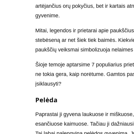
artėjančius orų pokyčius, bet ir kartais 
gyvenime.
Mitai, legendos ir prietarai apie paukšči
stebėseną ar net šiek tiek baimės. Kiekvien
paukščių veiksmai simbolizuoja nelaimes
Šioje temoje aptarsime 7 populiarius prieta
ne tokia gera, kaip norėtume. Gamtos pasaul
įsiklausyti?
Pelėda
Paprastai ji gyvena laukuose ir miškuose,
esančiuose kaimuose. Tačiau ji dažniausiai
Tai labai palengvina pelėdos gyvenimą. Juk 