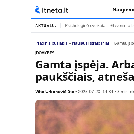
Naujien
Psichologinė sveikata
Gyvenimo b
AKTUALU:
Pradinis puslapis
»
Naujausi straipsniai
»
Gamta įspė
Turinys
Temos
ĮDOMYBĖS
Gamta įspėja. Arba 
Naujausi straipsniai
Horoskopai
paukščiais, atneš
Gyvenimas
Kulinarija
Įdomybės
Technologijos
Viltė Urbonavičiūtė
•
2025-07-20, 14:34
•
3 min. s
Mada
Gyvenimo būda
Mokslas
Vasaros mada
Namai ir interjeras
Tėvai ir vaikai