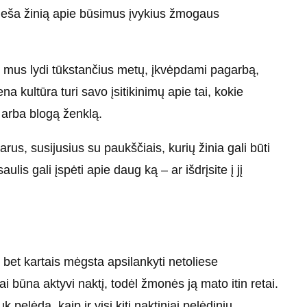
atneša žinią apie būsimus įvykius žmogaus
us mus lydi tūkstančius metų, įkvėpdami pagarbą,
a kultūra turi savo įsitikinimų apie tai, kokie
 arba blogą ženklą.
rus, susijusius su paukščiais, kurių žinia gali būti
is gali įspėti apie daug ką – ar išdrįsite į jį
 bet kartais mėgsta apsilankyti netoliese
 būna aktyvi naktį, todėl žmonės ją mato itin retai.
pelėda, kaip ir visi kiti naktiniai pelėdinių