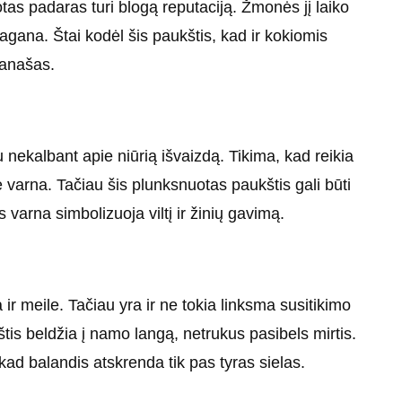
tas padaras turi blogą reputaciją. Žmonės jį laiko
 ragana. Štai kodėl šis paukštis, kad ir kokiomis
ranašas.
ekalbant apie niūrią išvaizdą. Tikima, kad reikia
 varna. Tačiau šis plunksnuotas paukštis gali būti
 varna simbolizuoja viltį ir žinių gavimą.
 ir meile. Tačiau yra ir ne tokia linksma susitikimo
štis beldžia į namo langą, netrukus pasibels mirtis.
 kad balandis atskrenda tik pas tyras sielas.