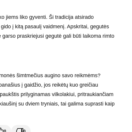
o jiems liko gyventi. Ši tradicija atsirado
a gido į kitą pasaulį vaidmenį. Apskritai, gegutės
garso praskriejusi gegutė gali būti laikoma rimto
ią žmonės šimtmečius augino savo reikmėms?
 panašius į gaidžio, jos reikėtų kuo greičiau
 paukštis prilyginamas vilkolakiui, pritraukiančiam
kiaušinį su dviem tryniais, tai galima suprasti kaip
0
0