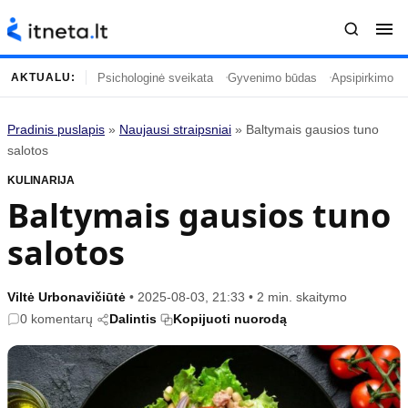
Psichologinė sveikata
Gyvenimo būdas
Apsipirkimo įp
AKTUALU:
Pradinis puslapis
»
Naujausi straipsniai
»
Baltymais gausios tuno
Turinys
Temos
salotos
KULINARIJA
Naujausi straipsniai
Horoskopai
Baltymais gausios tuno
Gyvenimas
Kulinarija
salotos
Įdomybės
Technologijos
Mada
Gyvenimo būdas
Mokslas
Vasaros mada
Viltė Urbonavičiūtė
•
2025-08-03, 21:33
•
2 min. skaitymo
0 komentarų
Dalintis
Kopijuoti nuorodą
Namai ir interjeras
Tėvai ir vaikai
Populiaru
Informacija