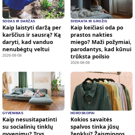
SODAS IR DARŽAS
SVEIKATA IR GROŽIS
Kaip laistyti daržą per
Kaip keičiasi oda po
karščius ir sausrą? Ką
prastos nakties
daryti, kad vanduo
miego? Maži požymiai,
nenubėgtų veltui
parodantys, kad kūnui
trūksta poilsio
2026-08-08
2026-08-08
GYVENIMAS
HOROSKOPAI
Kaip nesusitapatinti
Kokios savaitės
su socialinių tinklų
spalvos tinka jūsų
gyvenimu? Trys
ženklui? Žaismingos