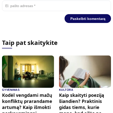
Taip pat skaitykite
GYVENIMAS
KULTŪRA
Kodėl vengdami mažų
Kaip skaityti poeziją
konfliktų prarandame
šiandien? Praktinis
artumą? Kaip išmokti
gidas tiems, kurie