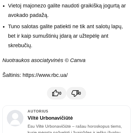
Vietoj majonezo galite naudoti graikišką jogurtą ar
avokado padažą.
Tuno salotas galite patiekti ne tik ant salotų lapų,
bet ir kaip sumuštinių įdarą ar užtepėlę ant
skrebučių.
Nuotraukos asociatyvinės © Canva
Šaltinis: https://www.rbc.ua/
0
0
AUTORIUS
Viltė Urbonavičiūtė
Esu Viltė Urbonavičiūtė – rašau horoskopus tiems,
kurie mėgsta pažvelgti į žvaigždes ir ieško įžvalgų