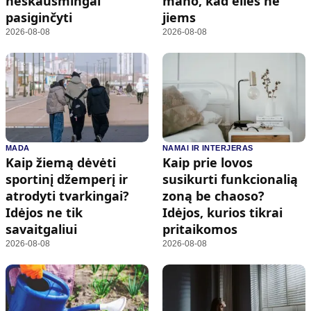
neskausmingai
mano, kad eilės ne
pasiginčyti
jiems
2026-08-08
2026-08-08
MADA
NAMAI IR INTERJERAS
Kaip žiemą dėvėti
Kaip prie lovos
sportinį džemperį ir
susikurti funkcionalią
atrodyti tvarkingai?
zoną be chaoso?
Idėjos ne tik
Idėjos, kurios tikrai
savaitgaliui
pritaikomos
2026-08-08
2026-08-08