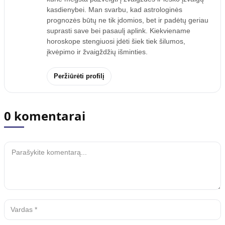
kasdienybei. Man svarbu, kad astrologinės
prognozės būtų ne tik įdomios, bet ir padėtų geriau
suprasti save bei pasaulį aplink. Kiekviename
horoskope stengiuosi įdėti šiek tiek šilumos,
įkvėpimo ir žvaigždžių išminties.
Peržiūrėti profilį
0 komentarai