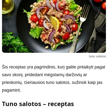
Kultūra
Etikos politika
Sodas ir daržas
Klaidų taisymo politika
Sveikata ir grožis
Naudojimo sąlygos
Karjera
Privatumo politika
Psichologinė sveikata
Reklamos politika
Tvari mada
Slapukų politika
Redakcija
tuno salotos
Apie mus
Šis receptas yra pagrindinis, kurį galite pritaikyti pagal
Autoriai
savo skonį, pridedant mėgstamų daržovių ar
Kontaktai
prieskonių. Geriausios tuno salotos, sužinok kaip jas
Redakcinė politika
pagamint.
Dirbtinis intelektas
Tuno salotos – receptas