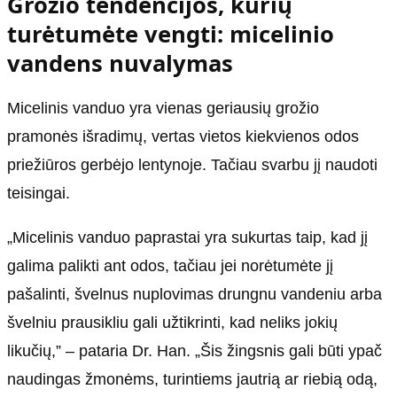
Grožio tendencijos, kurių
turėtumėte vengti: micelinio
vandens nuvalymas
Micelinis vanduo yra vienas geriausių grožio
pramonės išradimų, vertas vietos kiekvienos odos
priežiūros gerbėjo lentynoje. Tačiau svarbu jį naudoti
teisingai.
„Micelinis vanduo paprastai yra sukurtas taip, kad jį
galima palikti ant odos, tačiau jei norėtumėte jį
pašalinti, švelnus nuplovimas drungnu vandeniu arba
švelniu prausikliu gali užtikrinti, kad neliks jokių
likučių,” – pataria Dr. Han. „Šis žingsnis gali būti ypač
naudingas žmonėms, turintiems jautrią ar riebią odą,