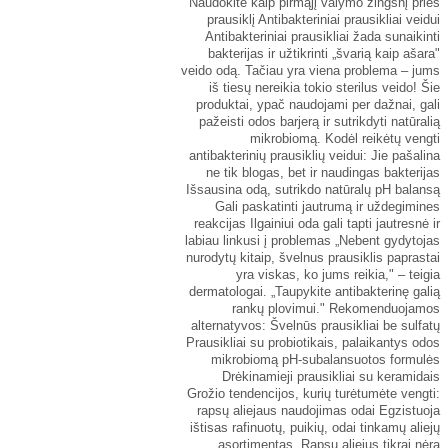
Naudokite kaip pirmąjį valymo žingsnį prieš
prausiklį Antibakteriniai prausikliai veidui
Antibakteriniai prausikliai žada sunaikinti
bakterijas ir užtikrinti „švarią kaip ašara"
veido odą. Tačiau yra viena problema – jums
iš tiesų nereikia tokio sterilus veido! Šie
produktai, ypač naudojami per dažnai, gali
pažeisti odos barjerą ir sutrikdyti natūralią
mikrobiomą. Kodėl reikėtų vengti
antibakterinių prausiklių veidui: Jie pašalina
ne tik blogas, bet ir naudingas bakterijas
Išsausina odą, sutrikdo natūralų pH balansą
Gali paskatinti jautrumą ir uždegimines
reakcijas Ilgainiui oda gali tapti jautresnė ir
labiau linkusi į problemas „Nebent gydytojas
nurodytų kitaip, švelnus prausiklis paprastai
yra viskas, ko jums reikia," – teigia
dermatologai. „Taupykite antibakterinę galią
rankų plovimui." Rekomenduojamos
alternatyvos: Švelnūs prausikliai be sulfatų
Prausikliai su probiotikais, palaikantys odos
mikrobiomą pH-subalansuotos formulės
Drėkinamieji prausikliai su keramidais
Grožio tendencijos, kurių turėtumėte vengti:
rapsų aliejaus naudojimas odai Egzistuoja
ištisas rafinuotų, puikių, odai tinkamų aliejų
asortimentas. Rapsų aliejus tikrai nėra