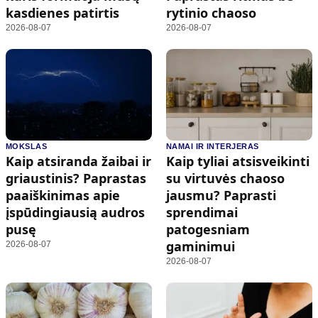
kasdienes patirtis
rytinio chaoso
2026-08-07
2026-08-07
MOKSLAS
NAMAI IR INTERJERAS
Kaip atsiranda žaibai ir
Kaip tyliai atsisveikinti
griaustinis? Paprastas
su virtuvės chaoso
paaiškinimas apie
jausmu? Paprasti
įspūdingiausią audros
sprendimai
pusę
patogesniam
gaminimui
2026-08-07
2026-08-07