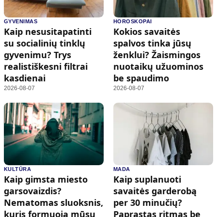
GYVENIMAS
HOROSKOPAI
Kaip nesusitapatinti
Kokios savaitės
su socialinių tinklų
spalvos tinka jūsų
gyvenimu? Trys
ženklui? Žaismingos
realistiškesni filtrai
nuotaikų užuominos
kasdienai
be spaudimo
2026-08-07
2026-08-07
KULTŪRA
MADA
Kaip gimsta miesto
Kaip suplanuoti
garsovaizdis?
savaitės garderobą
Nematomas sluoksnis,
per 30 minučių?
kuris formuoja mūsų
Paprastas ritmas be