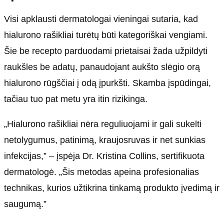
Visi apklausti dermatologai vieningai sutaria, kad
hialurono rašikliai turėtų būti kategoriškai vengiami.
Šie be recepto parduodami prietaisai žada užpildyti
raukšles be adatų, panaudojant aukšto slėgio orą
hialurono rūgščiai į odą įpurkšti. Skamba įspūdingai,
tačiau tuo pat metu yra itin rizikinga.
„Hialurono rašikliai nėra reguliuojami ir gali sukelti
netolygumus, patinimą, kraujosruvas ir net sunkias
infekcijas,” – įspėja Dr. Kristina Collins, sertifikuota
dermatologė. „Šis metodas apeina profesionalias
technikas, kurios užtikrina tinkamą produkto įvedimą ir
saugumą.”