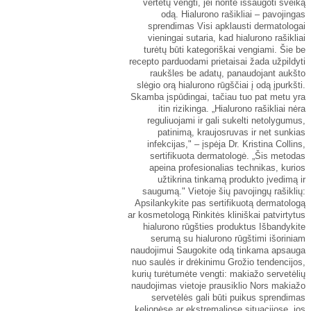
vertėtų vengti, jei norite išsaugoti sveiką
odą. Hialurono rašikliai – pavojingas
sprendimas Visi apklausti dermatologai
vieningai sutaria, kad hialurono rašikliai
turėtų būti kategoriškai vengiami. Šie be
recepto parduodami prietaisai žada užpildyti
raukšles be adatų, panaudojant aukšto
slėgio orą hialurono rūgščiai į odą įpurkšti.
Skamba įspūdingai, tačiau tuo pat metu yra
itin rizikinga. „Hialurono rašikliai nėra
reguliuojami ir gali sukelti netolygumus,
patinimą, kraujosruvas ir net sunkias
infekcijas," – įspėja Dr. Kristina Collins,
sertifikuota dermatologė. „Šis metodas
apeina profesionalias technikas, kurios
užtikrina tinkamą produkto įvedimą ir
saugumą." Vietoje šių pavojingų rašiklių:
Apsilankykite pas sertifikuotą dermatologą
ar kosmetologą Rinkitės kliniškai patvirtytus
hialurono rūgšties produktus Išbandykite
serumą su hialurono rūgštimi išoriniam
naudojimui Saugokite odą tinkama apsauga
nuo saulės ir drėkinimu Grožio tendencijos,
kurių turėtumėte vengti: makiažo servetėlių
naudojimas vietoje prausiklio Nors makiažo
servetėlės gali būti puikus sprendimas
kelionėse ar ekstremaliose situacijose, jos