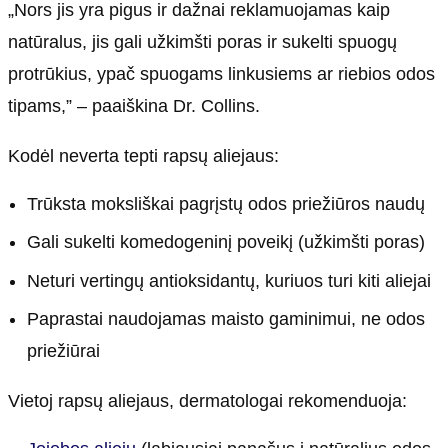
„Nors jis yra pigus ir dažnai reklamuojamas kaip
natūralus, jis gali užkimšti poras ir sukelti spuogų
protrūkius, ypač spuogams linkusiems ar riebios odos
tipams,” – paaiškina Dr. Collins.
Kodėl neverta tepti rapsų aliejaus:
Trūksta moksliškai pagrįstų odos priežiūros naudų
Gali sukelti komedogeninį poveikį (užkimšti poras)
Neturi vertingų antioksidantų, kuriuos turi kiti aliejai
Paprastai naudojamas maisto gaminimui, ne odos
priežiūrai
Vietoj rapsų aliejaus, dermatologai rekomenduoja: