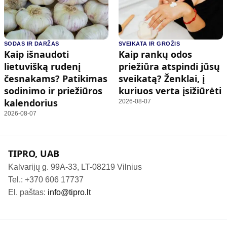
SODAS IR DARŽAS
SVEIKATA IR GROŽIS
Kaip išnaudoti
Kaip rankų odos
lietuvišką rudenį
priežiūra atspindi jūsų
česnakams? Patikimas
sveikatą? Ženklai, į
sodinimo ir priežiūros
kuriuos verta įsižiūrėti
kalendorius
2026-08-07
2026-08-07
TIPRO, UAB
Kalvarijų g. 99A-33, LT-08219 Vilnius
Tel.: +370 606 17737
El. paštas:
info@tipro.lt