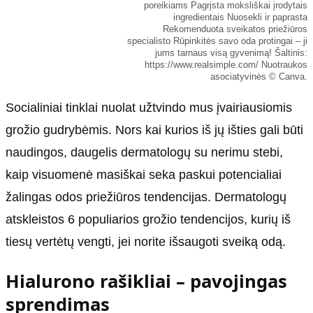
poreikiams Pagrįsta moksliškai įrodytais
ingredientais Nuosekli ir paprasta
Rekomenduota sveikatos priežiūros
specialisto Rūpinkitės savo oda protingai – ji
jums tarnaus visą gyvenimą! Šaltinis:
https://www.realsimple.com/ Nuotraukos
asociatyvinės © Canva.
Socialiniai tinklai nuolat užtvindo mus įvairiausiomis
grožio gudrybėmis. Nors kai kurios iš jų išties gali būti
naudingos, daugelis dermatologų su nerimu stebi,
kaip visuomenė masiškai seka paskui potencialiai
žalingas odos priežiūros tendencijas. Dermatologų
atskleistos 6 populiarios grožio tendencijos, kurių iš
tiesų vertėtų vengti, jei norite išsaugoti sveiką odą.
Hialurono rašikliai – pavojingas
sprendimas