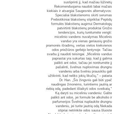
sustiprinti jį, kad mažiau lūžinėtų
Rekomenduojama naudoti labai mažais
kiekiais ir atsargiai Saugesnės alternatyvos:
Specialiai blakstienoms skirti serumas
Prebiotikiniai blakstienų stiprikliai Peptidų
formulės blakstienų augimui Dermatologų
patvirtinti blakstienų produktai Grožio
tendencijos, kurių turėtumėte vengti:
micelinio vandens nuvalymas Micelinis
vanduo yra vienas geriausių grožio
pramonės išradimų, vertas vietos kiekvienos
odos priežiūros gerbėjo lentynoje. Tačiau
svarbu jį naudoti teisingai. „Micelinis vanduo
paprastai yra sukurtas taip, kad jį galima
palikti ant odos, tačiau jei norėtumėte jį
pašalinti, švelnus nuplovimas drungnu
vandeniu arba švelniu prausikliu gali
užtikrinti, kad neliks jokių likučių," – pataria
Dr. Han. „Šis žingsnis gali būti ypač
naudingas žmonėms, turintiems jautrią ar
riebią odą, padedant išlaikyti odos sveikatą."
Ką daryti su miceliniu vandeniu: Galite
palikti ant odos, jei formulė be alkoholio ir
parfumerijos Švelniai nuplaukite drungnu
vandeniu, jei turite jautrią odą Niekada
stipriai netrinkite odos sausa šluoste