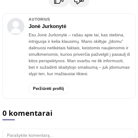
0
0
AUTORIUS
Jonė Jurkonytė
Esu Jonė Jurkonytė – rašau apie tai, kas stebina,
intriguoja ir kelia klausimų. Mano skiltyje „Įdomu“
dalinuosi netikėtais faktais, keistomis naujienomis ir
smulkmenomis, kurios priverčia pažvelgti į pasaulį iš
kitos perspektyvos. Man svarbu ne tik informuoti,
bet ir sužadinti skaitytojo smalsumą – juk įdomumas
slypi ten, kur mažiausiai tikiesi.
Peržiūrėti profilį
0 komentarai