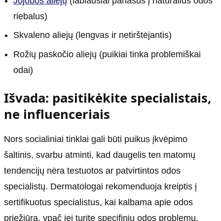
Jojobos aliejų
(labiausiai panašus į natūralius odos
riebalus)
Skvaleno aliejų (lengvas ir netirštėjantis)
Rožių paskočio aliejų (puikiai tinka problemiškai
odai)
Išvada: pasitikėkite specialistais,
ne influenceriais
Nors socialiniai tinklai gali būti puikus įkvėpimo
šaltinis, svarbu atminti, kad daugelis ten matomų
tendencijų nėra testuotos ar patvirtintos odos
specialistų. Dermatologai rekomenduoja kreiptis į
sertifikuotus specialistus, kai kalbama apie odos
priežiūrą, ypač jei turite specifinių odos problemų.