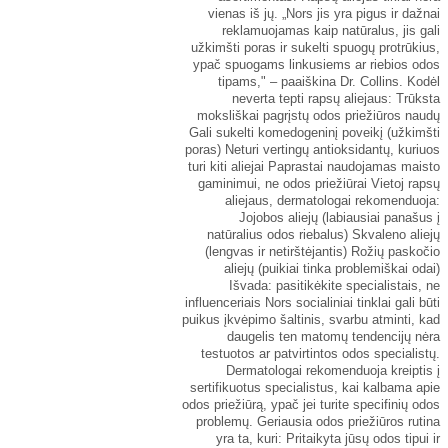
vienas iš jų. „Nors jis yra pigus ir dažnai
reklamuojamas kaip natūralus, jis gali
užkimšti poras ir sukelti spuogų protrūkius,
ypač spuogams linkusiems ar riebios odos
tipams," – paaiškina Dr. Collins. Kodėl
neverta tepti rapsų aliejaus: Trūksta
moksliškai pagrįstų odos priežiūros naudų
Gali sukelti komedogeninį poveikį (užkimšti
poras) Neturi vertingų antioksidantų, kuriuos
turi kiti aliejai Paprastai naudojamas maisto
gaminimui, ne odos priežiūrai Vietoj rapsų
aliejaus, dermatologai rekomenduoja:
Jojobos aliejų (labiausiai panašus į
natūralius odos riebalus) Skvaleno aliejų
(lengvas ir netirštėjantis) Rožių paskočio
aliejų (puikiai tinka problemiškai odai)
Išvada: pasitikėkite specialistais, ne
influenceriais Nors socialiniai tinklai gali būti
puikus įkvėpimo šaltinis, svarbu atminti, kad
daugelis ten matomų tendencijų nėra
testuotos ar patvirtintos odos specialistų.
Dermatologai rekomenduoja kreiptis į
sertifikuotus specialistus, kai kalbama apie
odos priežiūrą, ypač jei turite specifinių odos
problemų. Geriausia odos priežiūros rutina
yra ta, kuri: Pritaikyta jūsų odos tipui ir