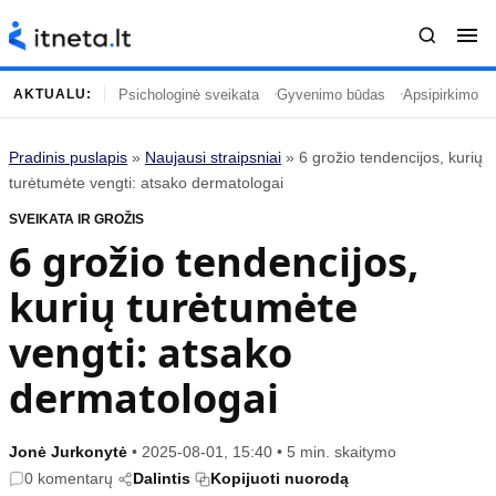
Psichologinė sveikata
Gyvenimo būdas
Apsipirkimo įp
AKTUALU:
Pradinis puslapis
»
Naujausi straipsniai
»
6 grožio tendencijos, kurių
Turinys
Temos
turėtumėte vengti: atsako dermatologai
SVEIKATA IR GROŽIS
Naujausi straipsniai
Horoskopai
6 grožio tendencijos,
Gyvenimas
Kulinarija
kurių turėtumėte
Įdomybės
Technologijos
Mada
Gyvenimo būdas
vengti: atsako
Mokslas
Vasaros mada
dermatologai
Namai ir interjeras
Tėvai ir vaikai
Jonė Jurkonytė
•
2025-08-01, 15:40
•
5 min. skaitymo
Populiaru
Informacija
0 komentarų
Dalintis
Kopijuoti nuorodą