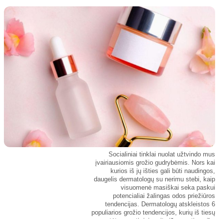
Kultūra
Etikos politika
Sodas ir daržas
Klaidų taisymo politika
Sveikata ir grožis
Naudojimo sąlygos
Karjera
Privatumo politika
Psichologinė sveikata
Reklamos politika
Tvari mada
Slapukų politika
Redakcija
Apie mus
Autoriai
Socialiniai tinklai nuolat užtvindo mus
Kontaktai
įvairiausiomis grožio gudrybėmis. Nors kai
kurios iš jų išties gali būti naudingos,
Redakcinė politika
daugelis dermatologų su nerimu stebi, kaip
visuomenė masiškai seka paskui
Dirbtinis intelektas
potencialiai žalingas odos priežiūros
tendencijas. Dermatologų atskleistos 6
populiarios grožio tendencijos, kurių iš tiesų