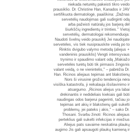
niekada neturėtų pakeisti tikro veido
prausiklio. Dr. Christine Han, Kanados ir JAV
sertifikuota dermatologė, paaiškina: „Dažnas
servetėlių naudojimas gali sudirginti odą
arba pažeisti natūralų jos barjerą dėl
šiurkščių ingredientų ir trinties." Vietoj
servetėlių, dermatologai rekomenduoja:
Naudoti švelnų veido prausiklį Jei naudojate
servetėles, vis tiek nusiprauskite veidą po to
Rinktis dvigubo valymo metodą (aliejus +
vandeninis prausiklis) Vengti intensyvaus
trynimo ir spaudimo valant odą „Makiažo
servetėlės turėtų būti tik pirmasis žingsnis
valant veidą, o ne vienintelis," – pabrėžia Dr.
Han. Ricinos aliejaus tepimas ant blakstienų
Nors ši virusinė grožio tendencija nėra
visiška katastrofa, ji reikalauja išsilavinimo ir
atsargumo. „Ricinos aliejus yra labai
drėkinantis ir nedideliais kiekiais gali būti
naudingas odos barjerui pagerinti, tačiau jo
tepimas ant akių ir blakstienų gali sukelti
problemų, jei pateks į akis," – sako Dr.
Thosani. Svarbu žinoti: Ricinos aliejaus
perteklius gali sukelti infekcijas ir miežius
Aliejus pats savaime neskatina plaukų
augimo Jis gali apsaugoti plaukų kamieną ir