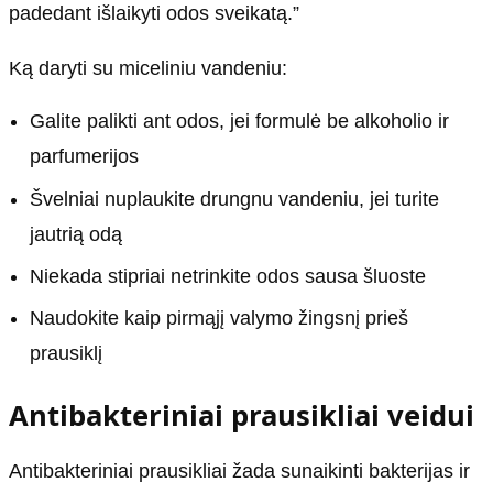
padedant išlaikyti odos sveikatą.”
Ką daryti su miceliniu vandeniu:
Galite palikti ant odos, jei formulė be alkoholio ir
parfumerijos
Švelniai nuplaukite drungnu vandeniu, jei turite
jautrią odą
Niekada stipriai netrinkite odos sausa šluoste
Naudokite kaip pirmąjį valymo žingsnį prieš
prausiklį
Antibakteriniai prausikliai veidui
Antibakteriniai prausikliai žada sunaikinti bakterijas ir