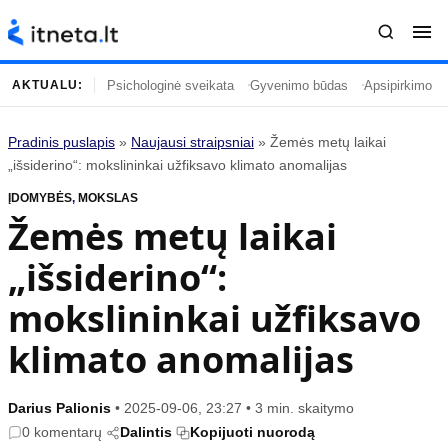
Psichologinė sveikata
Gyvenimo būdas
Apsipirkimo įp
AKTUALU:
Pradinis puslapis
»
Naujausi straipsniai
»
Žemės metų laikai
Turinys
Temos
„išsiderino“: mokslininkai užfiksavo klimato anomalijas
ĮDOMYBĖS
Naujausi straipsniai
,
MOKSLAS
Horoskopai
Žemės metų laikai
Gyvenimas
Kulinarija
„išsiderino“:
Įdomybės
Technologijos
Mada
Gyvenimo būdas
mokslininkai užfiksavo
Mokslas
Vasaros mada
klimato anomalijas
Namai ir interjeras
Tėvai ir vaikai
Darius Palionis
•
2025-09-06, 23:27
•
3 min. skaitymo
Populiaru
Informacija
0 komentarų
Dalintis
Kopijuoti nuorodą