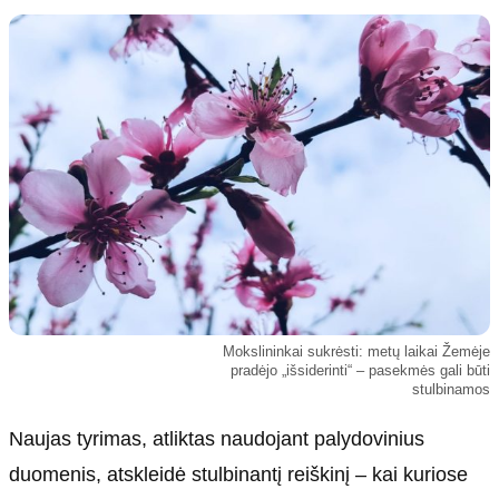
Kultūra
Etikos politika
Sodas ir daržas
Klaidų taisymo politika
Sveikata ir grožis
Naudojimo sąlygos
Karjera
Privatumo politika
Psichologinė sveikata
Reklamos politika
Tvari mada
Slapukų politika
Redakcija
Apie mus
Autoriai
Mokslininkai sukrėsti: metų laikai Žemėje
Kontaktai
pradėjo „išsiderinti“ – pasekmės gali būti
stulbinamos
Redakcinė politika
Dirbtinis intelektas
Naujas tyrimas, atliktas naudojant palydovinius
duomenis, atskleidė stulbinantį reiškinį – kai kuriose