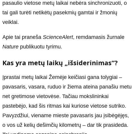
pasaulio vietose metų laikai nebėra sinchronizuoti, o
tai gali turėti netikėtų pasekmių gamtai ir žmonių
veiklai.
Apie tai praneša
ScienceAlert
, remdamasis žurnale
Nature
publikuotu tyrimu.
Kas yra metų laikų „išsiderinimas“?
Įprastai metų laikai Žemėje keičiasi gana tolygiai –
pavasaris, vasara, ruduo ir žiema ateina panašiu metu
net gretimose vietovėse. Tačiau mokslininkai
pastebėjo, kad šis ritmas kai kuriose vietose sutriko.
Pavyzdžiui, viename mieste pavasaris jau įsibėgėjęs,
o vos už kelių dešimčių kilometrų – dar tik prasideda.