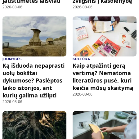
jaustumėtės laisviau
žvilgsnis į kasdienybę
2026-08-06
2026-08-06
ĮDOMYBĖS
KULTŪRA
Ką išduoda nepaprasti
Kaip atpažinti gerą
uolų bokštai
vertimą? Nematoma
dykumose? Paslėptos
literatūros pusė, kuri
laiko istorijos, ant
keičia mūsų skaitymą
kurių galima užlipti
2026-08-06
2026-08-06