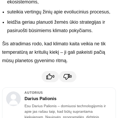
ekosistemoms,
suteikia vertingų žinių apie evoliucinius procesus,
leidžia geriau planuoti žemės ūkio strategijas ir
pasiruošti būsimiems klimato pokyčiams.
Šis atradimas rodo, kad klimato kaita veikia ne tik
temperatūrą ar kritulių kiekį – ji gali pakeisti pačią
mūsų planetos gyvenimo ritmą.
0
0
AUTORIUS
Darius Palionis
Esu Darius Palionis – domiuosi technologijomis ir
apie jas rašau taip, kad būtų suprantama
kiekvienam. Naujovės, programėlės, dirbtinis