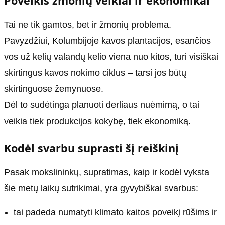
Poveikis žmonių veiklai ir ekonomikai
Tai ne tik gamtos, bet ir žmonių problema.
Pavyzdžiui, Kolumbijoje kavos plantacijos, esančios
vos už kelių valandų kelio viena nuo kitos, turi visiškai
skirtingus kavos nokimo ciklus – tarsi jos būtų
skirtinguose žemynuose.
Dėl to sudėtinga planuoti derliaus nuėmimą, o tai
veikia tiek produkcijos kokybę, tiek ekonomiką.
Kodėl svarbu suprasti šį reiškinį
Pasak mokslininkų, supratimas, kaip ir kodėl vyksta
šie metų laikų sutrikimai, yra gyvybiškai svarbus:
tai padeda numatyti klimato kaitos poveikį rūšims ir