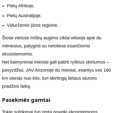
Pietų Afrikoje,
Pietų Australijoje,
Viduržemio jūros regione.
Šiose vietose miškų augimo ciklai vėluoja apie du
mėnesius, palyginti su netoliese esančiomis
ekosistemomis.
Net kaimyniniai miestai gali patirti ryškius skirtumus –
pavyzdžiui, JAV Arizonoje du miestai, esantys vos 160
km vienas nuo kito, turi skirtingą lietaus sezono
pradžios laiką.
Pasekmės gamtai
Tokie sutrikimai turi rimtą poveikį ekosistemoms.