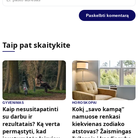
Taip pat skaitykite
GYVENIMAS
HOROSKOPAI
Kaip nesusitapatinti
Kokį „savo kampą“
su darbu ir
namuose renkasi
rezultatais? Ką verta
kiekvienas zodiako
permąstyti, kad
atstovas? Žaismingas