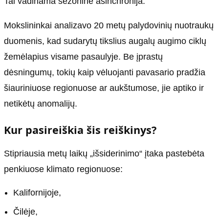
Tai vadinama sezonine asinchronija.
Mokslininkai analizavo 20 metų palydovinių nuotraukų
duomenis, kad sudarytų tikslius augalų augimo ciklų
žemėlapius visame pasaulyje. Be įprastų
dėsningumų, tokių kaip vėluojanti pavasario pradžia
šiauriniuose regionuose ar aukštumose, jie aptiko ir
netikėtų anomalijų.
Kur pasireiškia šis reiškinys?
Stipriausia metų laikų „išsiderinimo“ įtaka pastebėta
penkiuose klimato regionuose:
Kalifornijoje,
Čilėje,