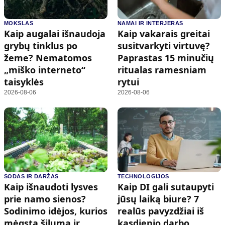
MOKSLAS
NAMAI IR INTERJERAS
Kaip augalai išnaudoja
Kaip vakarais greitai
grybų tinklus po
susitvarkyti virtuvę?
žeme? Nematomos
Paprastas 15 minučių
„miško interneto“
ritualas ramesniam
taisyklės
rytui
2026-08-06
2026-08-06
SODAS IR DARŽAS
TECHNOLOGIJOS
Kaip išnaudoti lysves
Kaip DI gali sutaupyti
prie namo sienos?
jūsų laiką biure? 7
Sodinimo idėjos, kurios
realūs pavyzdžiai iš
mėgsta šilumą ir
kasdienio darbo