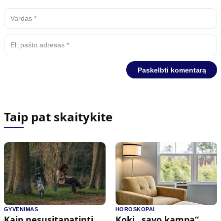
Taip pat skaitykite
GYVENIMAS
HOROSKOPAI
Kaip nesusitapatinti
Kokį „savo kampą“