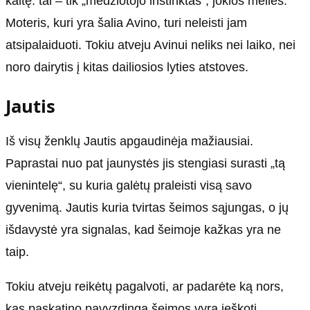
kaltę: tai – tik „medžiotojo instinktas“, jokios meilės.
Moteris, kuri yra šalia Avino, turi neleisti jam
atsipalaiduoti. Tokiu atveju Avinui neliks nei laiko, nei
noro dairytis į kitas dailiosios lyties atstoves.
Jautis
Iš visų ženklų Jautis apgaudinėja mažiausiai.
Paprastai nuo pat jaunystės jis stengiasi surasti „tą
vienintelę“, su kuria galėtų praleisti visą savo
gyvenimą. Jautis kuria tvirtas šeimos sąjungas, o jų
išdavystė yra signalas, kad šeimoje kažkas yra ne
taip.
Tokiu atveju reikėtų pagalvoti, ar padarėte ką nors,
kas paskatino pavyzdingą šeimos vyrą ieškoti