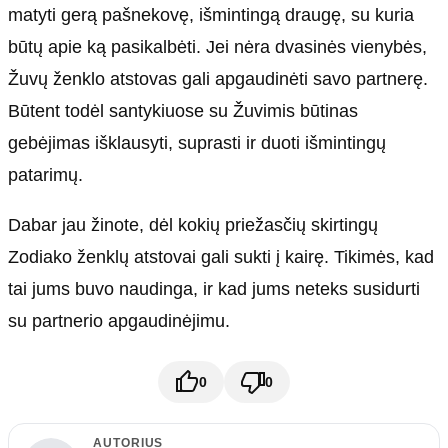
matyti gerą pašnekovę, išmintingą draugę, su kuria
būtų apie ką pasikalbėti. Jei nėra dvasinės vienybės,
Žuvų ženklo atstovas gali apgaudinėti savo partnerę.
Būtent todėl santykiuose su Žuvimis būtinas
gebėjimas išklausyti, suprasti ir duoti išmintingų
patarimų.
Dabar jau žinote, dėl kokių priežasčių skirtingų
Zodiako ženklų atstovai gali sukti į kairę. Tikimės, kad
tai jums buvo naudinga, ir kad jums neteks susidurti
su partnerio apgaudinėjimu.
0
0
AUTORIUS