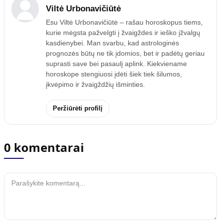
Viltė Urbonavičiūtė
Esu Viltė Urbonavičiūtė – rašau horoskopus tiems,
kurie mėgsta pažvelgti į žvaigždes ir ieško įžvalgų
kasdienybei. Man svarbu, kad astrologinės
prognozės būtų ne tik įdomios, bet ir padėtų geriau
suprasti save bei pasaulį aplink. Kiekviename
horoskope stengiuosi įdėti šiek tiek šilumos,
įkvėpimo ir žvaigždžių išminties.
Peržiūrėti profilį
0 komentarai