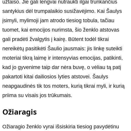
užtaiso. Jie gali lengvai nutraukti ilgai trunkančius
santykius dėl trumpalaikio susižavėjimo. Kai Šaulys
įsimyli, mylimoji jam atrodo tiesiog tobula, tačiau
tuomet, kai emocijos nurimsta, šio ženklo atstovas
gali pradėti žvalgytis į kairę. Būtent todėl tikrai
nereikėtų pasitikėti Šaulio jausmais: jis linkę suteikti
moteriai tikrą laimę ir intensyvias emocijas, patikinti,
kad jo gyvenime taip dar nėra buvę, o vėliau tą patį
pakartoti kitai dailiosios lyties atstovei. Šaulys
neapgaudinės tik tos moters, kurią tikrai myli, ir kurią
priima su visais jos trūkumais.
Ožiaragis
Ožiaragio ženklo vyrai išsiskiria tiesiog pavydėtinu