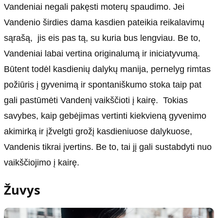
Vandeniai negali pakęsti moterų spaudimo. Jei
Vandenio širdies dama kasdien pateikia reikalavimų
sąrašą, jis eis pas tą, su kuria bus lengviau. Be to,
Vandeniai labai vertina originalumą ir iniciatyvumą.
Būtent todėl kasdienių dalykų manija, pernelyg rimtas
požiūris į gyvenimą ir spontaniškumo stoka taip pat
gali pastūmėti Vandenį vaikščioti į kairę. Tokias
savybes, kaip gebėjimas vertinti kiekvieną gyvenimo
akimirką ir įžvelgti grožį kasdieniuose dalykuose,
Vandenis tikrai įvertins. Be to, tai jį gali sustabdyti nuo
vaikščiojimo į kairę.
Žuvys