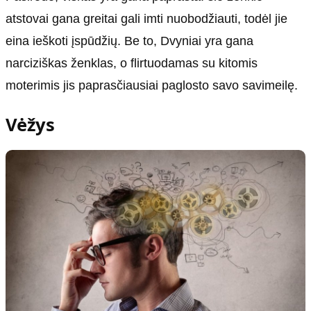
atstovai gana greitai gali imti nuobodžiauti, todėl jie
eina ieškoti įspūdžių. Be to, Dvyniai yra gana
narciziškas ženklas, o flirtuodamas su kitomis
moterimis jis paprasčiausiai paglosto savo savimeilę.
Vėžys