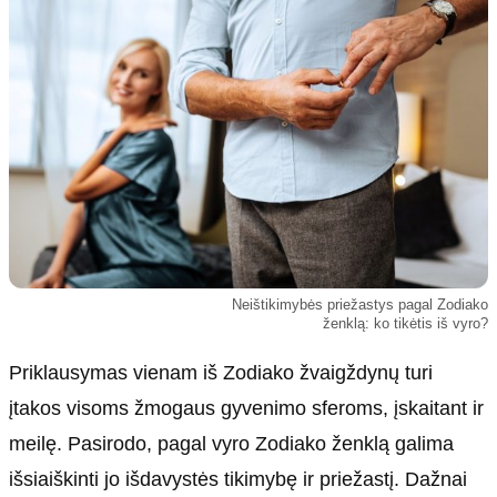
Kultūra
Etikos politika
Sodas ir daržas
Klaidų taisymo politika
Sveikata ir grožis
Naudojimo sąlygos
Karjera
Privatumo politika
Psichologinė sveikata
Reklamos politika
Tvari mada
Slapukų politika
Redakcija
Apie mus
Neištikimybės priežastys pagal Zodiako
ženklą: ko tikėtis iš vyro?
Autoriai
Kontaktai
Priklausymas vienam iš Zodiako žvaigždynų turi
Redakcinė politika
įtakos visoms žmogaus gyvenimo sferoms, įskaitant ir
Dirbtinis intelektas
meilę. Pasirodo, pagal vyro Zodiako ženklą galima
išsiaiškinti jo išdavystės tikimybę ir priežastį. Dažnai