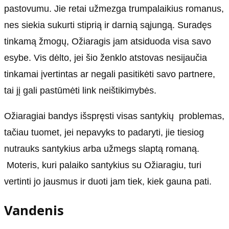
pastovumu. Jie retai užmezga trumpalaikius romanus,
nes siekia sukurti stiprią ir darnią sąjungą. Suradęs
tinkamą žmogų, Ožiaragis jam atsiduoda visa savo
esybe. Vis dėlto, jei šio ženklo atstovas nesijaučia
tinkamai įvertintas ar negali pasitikėti savo partnere,
tai jį gali pastūmėti link neištikimybės.
Ožiaragiai bandys išspręsti visas santykių problemas,
tačiau tuomet, jei nepavyks to padaryti, jie tiesiog
nutrauks santykius arba užmegs slaptą romaną.
Moteris, kuri palaiko santykius su Ožiaragiu, turi
vertinti jo jausmus ir duoti jam tiek, kiek gauna pati.
Vandenis