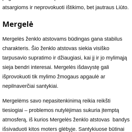
atsargioms ir neprovokuoti ištikimo, bet jautraus Liūto.
Mergelė
Mergelės ženklo atstovams būdingas gana stabilus
charakteris. Šio ženklo atstovas siekia visiško
tarpusavio supratimo ir džiaugiasi, kai jį ir jo mylimąją
sieja bendri interesai. Mergelės išdavystę gali
išprovokuoti tik mylimo žmogaus apgaulė ar
nepilnaverčiai santykiai.
Mergelėms savo nepasitenkinimą reikia reikšti
tiesiogiai – problemos nutylėjimas sukuria įtemptą
atmosferą, iš kurios Mergelės ženklo atstovas bandys
išsivaduoti kitos moters glėbyje. Santykiuose būtinai