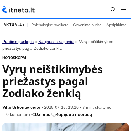
Psichologinė sveikata
Gyvenimo būdas
Apsipirkimo įp
AKTUALU:
Pradinis puslapis
»
Naujausi straipsniai
»
Vyrų neištikimybės
Turinys
Temos
priežastys pagal Zodiako ženklą
HOROSKOPAI
Naujausi straipsniai
Horoskopai
Vyrų neištikimybės
Gyvenimas
Kulinarija
priežastys pagal
Įdomybės
Technologijos
Mada
Gyvenimo būdas
Zodiako ženklą
Mokslas
Vasaros mada
Namai ir interjeras
Tėvai ir vaikai
Viltė Urbonavičiūtė
•
2025-07-15, 13:20
•
7 min. skaitymo
0 komentarų
Dalintis
Kopijuoti nuorodą
Populiaru
Informacija