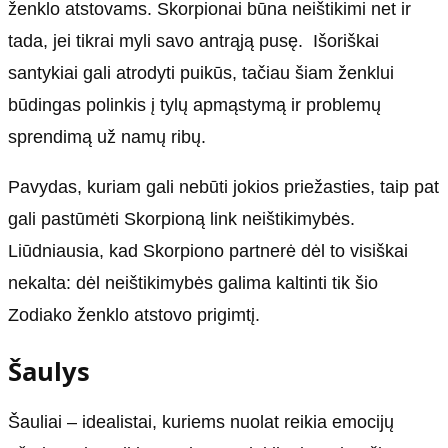
ženklo atstovams. Skorpionai būna neištikimi net ir
tada, jei tikrai myli savo antrąją pusę. Išoriškai
santykiai gali atrodyti puikūs, tačiau šiam ženklui
būdingas polinkis į tylų apmąstymą ir problemų
sprendimą už namų ribų.
Pavydas, kuriam gali nebūti jokios priežasties, taip pat
gali pastūmėti Skorpioną link neištikimybės.
Liūdniausia, kad Skorpiono partnerė dėl to visiškai
nekalta: dėl neištikimybės galima kaltinti tik šio
Zodiako ženklo atstovo prigimtį.
Šaulys
Šauliai – idealistai, kuriems nuolat reikia emocijų