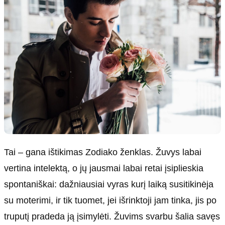
Tai – gana ištikimas Zodiako ženklas. Žuvys labai
vertina intelektą, o jų jausmai labai retai įsiplieskia
spontaniškai: dažniausiai vyras kurį laiką susitikinėja
su moterimi, ir tik tuomet, jei išrinktoji jam tinka, jis po
truputį pradeda ją įsimylėti. Žuvims svarbu šalia savęs