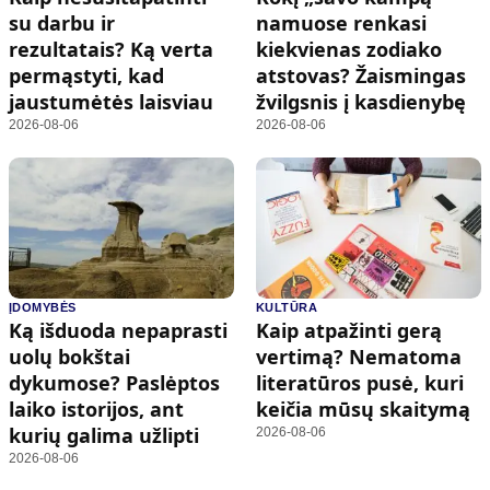
su darbu ir
namuose renkasi
rezultatais? Ką verta
kiekvienas zodiako
permąstyti, kad
atstovas? Žaismingas
jaustumėtės laisviau
žvilgsnis į kasdienybę
2026-08-06
2026-08-06
ĮDOMYBĖS
KULTŪRA
Ką išduoda nepaprasti
Kaip atpažinti gerą
uolų bokštai
vertimą? Nematoma
dykumose? Paslėptos
literatūros pusė, kuri
laiko istorijos, ant
keičia mūsų skaitymą
kurių galima užlipti
2026-08-06
2026-08-06