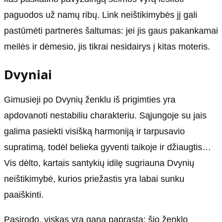
paguodos už namų ribų. Link neištikimybės jį gali
pastūmėti partnerės šaltumas: jei jis gaus pakankamai
meilės ir dėmesio, jis tikrai nesidairys į kitas moteris.
Dvyniai
Gimusieji po Dvynių ženklu iš prigimties yra
apdovanoti nestabiliu charakteriu. Sąjungoje su jais
galima pasiekti visišką harmoniją ir tarpusavio
supratimą, todėl belieka gyventi taikoje ir džiaugtis…
Vis dėlto, kartais santykių idilę sugriauna Dvynių
neištikimybė, kurios priežastis yra labai sunku
paaiškinti.
Pasirodo, viskas yra gana paprasta: šio ženklo