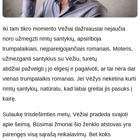
Iki tam tikro momento Vėžiai dažniausiai nejaučia
noro užmegzti rimtų santykių, apsiriboja
trumpalaikiais, neįpareigojančiais romanais. Moteris,
užmezganti santykius su Vėžiu, turėtų
atidžiai pažvelgti į jo elgesį ir pagalvoti, ar tai nėra dar
vienas trumpalaikis romanas. Jei Vėžys neketina kurti
rimtų santykių, natūralu, kad labai greitai jis pasuks į
kairę.
Sulaukę trisdešimties metų, Vėžiai pradeda svajoti
apie šeimą. Būsimai žmonai šio ženklo atstovas yra
parengęs visą sąrašą reikalavimų. Bet koks