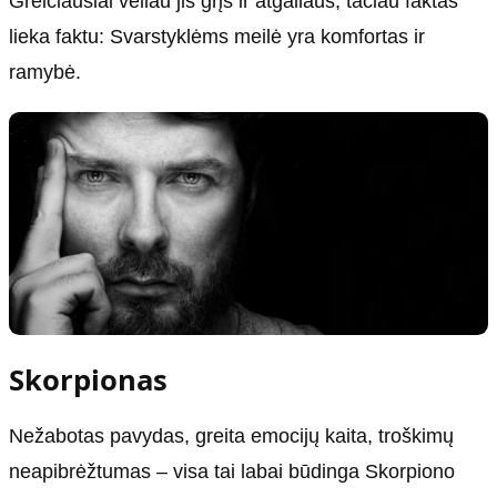
Greičiausiai vėliau jis grįš ir atgailaus, tačiau faktas
lieka faktu: Svarstyklėms meilė yra komfortas ir
ramybė.
Skorpionas
Nežabotas pavydas, greita emocijų kaita, troškimų
neapibrėžtumas – visa tai labai būdinga Skorpiono