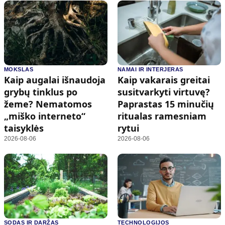
MOKSLAS
NAMAI IR INTERJERAS
Kaip augalai išnaudoja
Kaip vakarais greitai
grybų tinklus po
susitvarkyti virtuvę?
žeme? Nematomos
Paprastas 15 minučių
„miško interneto“
ritualas ramesniam
taisyklės
rytui
2026-08-06
2026-08-06
SODAS IR DARŽAS
TECHNOLOGIJOS