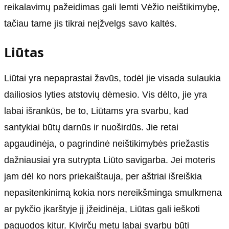
reikalavimų pažeidimas gali lemti Vėžio neištikimybę,
tačiau tame jis tikrai neįžvelgs savo kaltės.
Liūtas
Liūtai yra nepaprastai žavūs, todėl jie visada sulaukia
dailiosios lyties atstovių dėmesio. Vis dėlto, jie yra
labai išrankūs, be to, Liūtams yra svarbu, kad
santykiai būtų darnūs ir nuoširdūs. Jie retai
apgaudinėja, o pagrindinė neištikimybės priežastis
dažniausiai yra sutrypta Liūto savigarba. Jei moteris
jam dėl ko nors priekaištauja, per aštriai išreiškia
nepasitenkinimą kokia nors nereikšminga smulkmena
ar pykčio įkarštyje jį įžeidinėja, Liūtas gali ieškoti
paguodos kitur. Kivirčų metu labai svarbu būti