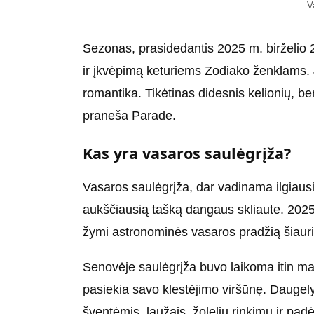
V
Sezonas, prasidedantis 2025 m. birželio 
ir įkvėpimą keturiems Zodiako ženklams. 
romantika. Tikėtinas didesnis kelionių, be
praneša Parade.
Kas yra vasaros saulėgrįža?
Vasaros saulėgrįža, dar vadinama ilgiausi
aukščiausią tašką dangaus skliaute. 2025 m
žymi astronominės vasaros pradžią šiauri
Senovėje saulėgrįža buvo laikoma itin mag
pasiekia savo klestėjimo viršūnę. Daugel
šventėmis, laužais, žolelių rinkimu ir pa