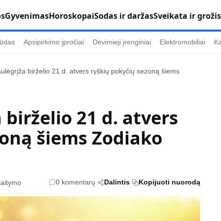
os
Gyvenimas
Horoskopai
Sodas ir daržas
Sveikata ir grožis
ūdas
Apsipirkimo įpročiai
Dėvimieji įrenginiai
Elektromobiliai
Ka
ulėgrįža birželio 21 d. atvers ryškių pokyčių sezoną šiems
Populiaru
Informacija
Kultūra
Etikos politika
birželio 21 d. atvers
Sodas ir daržas
Klaidų taisymo 
zoną šiems Zodiako
Sveikata ir grožis
Naudojimo sąl
s
Karjera
Privatumo polit
Psichologinė sveikata
Reklamos polit
0 komentarų
Dalintis
Kopijuoti nuorodą
kaitymo
Tvari mada
Slapukų politik