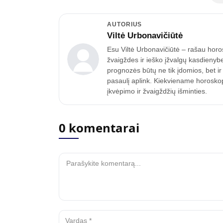
AUTORIUS
Viltė Urbonavičiūtė
Esu Viltė Urbonavičiūtė – rašau horo
žvaigždes ir ieško įžvalgų kasdienyb
prognozės būtų ne tik įdomios, bet ir
pasaulį aplink. Kiekviename horoskope
įkvėpimo ir žvaigždžių išminties.
0 komentarai