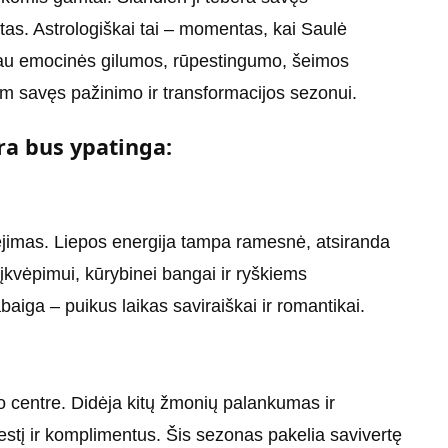
tas. Astrologiškai tai – momentas, kai Saulė
iau emocinės gilumos, rūpestingumo, šeimos
iam savęs pažinimo ir transformacijos sezonui.
ra bus ypatinga:
ėjimas. Liepos energija tampa ramesnė, atsiranda
įkvėpimui, kūrybinei bangai ir ryškiems
aiga – puikus laikas saviraiškai ir romantikai.
o centre. Didėja kitų žmonių palankumas ir
pestį ir komplimentus. Šis sezonas pakelia savivertę