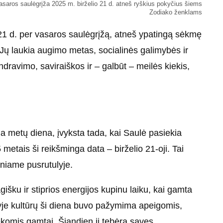
asaros saulėgrįža 2025 m. birželio 21 d. atneš ryškius pokyčius šiems
Zodiako ženklams
21 d. per vasaros saulėgrįžą, atneš ypatingą sėkmę
Jų laukia augimo metas, socialinės galimybės ir
ndravimo, saviraiškos ir – galbūt – meilės kiekis,
a metų diena, įvyksta tada, kai Saulė pasiekia
etais ši reikšminga data – birželio 21-oji. Tai
niame pusrutulyje.
išku ir stiprios energijos kupinu laiku, kai gamta
yje kultūrų ši diena buvo pažymima apeigomis,
dėkomis gamtai. Šiandien ji tebėra savęs