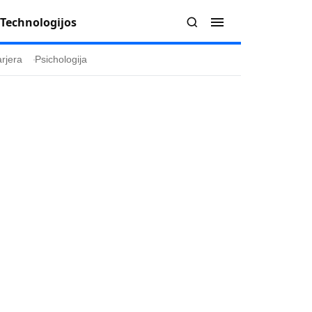
Technologijos
rjera
Psichologija
Redakcija
Apie mus
politika
Autoriai
ygos
Kontaktai
ika
Redakcinė politika
ika
Dirbtinis intelektas
a