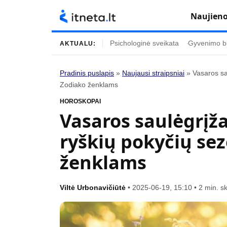
Naujien
Psichologinė sveikata
Gyvenimo b
AKTUALU:
Pradinis puslapis
»
Naujausi straipsniai
»
Vasaros sa
Zodiako ženklams
Turinys
Temos
HOROSKOPAI
Naujausi straipsniai
Horoskopai
Vasaros saulėgrįža 
Gyvenimas
Kulinarija
ryškių pokyčių se
Įdomybės
Technologijos
ženklams
Mada
Gyvenimo būda
Mokslas
Vasaros mada
Viltė Urbonavičiūtė
•
2025-06-19, 15:10
•
2 min. s
Namai ir interjeras
Tėvai ir vaikai