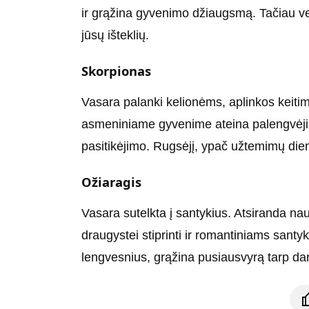
ir grąžina gyvenimo džiaugsmą. Tačiau vert
jūsų išteklių.
Skorpionas
Vasara palanki kelionėms, aplinkos keitim
asmeniniame gyvenime ateina palengvėjim
pasitikėjimo. Rugsėjį, ypač užtemimų die
Ožiaragis
Vasara sutelkta į santykius. Atsiranda nau
draugystei stiprinti ir romantiniams santyk
lengvesnius, grąžina pusiausvyrą tarp da