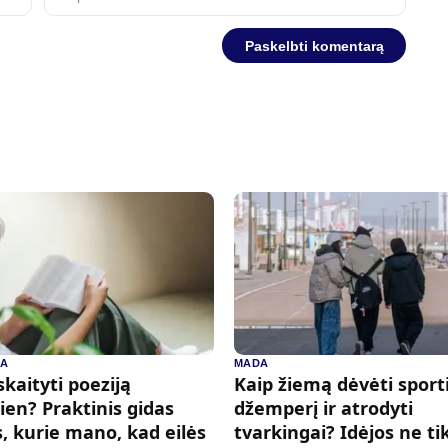
RA
MADA
skaityti poeziją
Kaip žiemą dėvėti sport
ien? Praktinis gidas
džemperį ir atrodyti
, kurie mano, kad eilės
tvarkingai? Idėjos ne ti