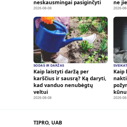
neskausmingai pasiginčyti
ne ji
2026-08-08
2026-08
SODAS IR DARŽAS
SVEIKAT
Kaip laistyti daržą per
Kaip 
karščius ir sausrą? Ką daryti,
nakt
kad vanduo nenubėgtų
požym
veltui
kūnui
2026-08-08
2026-08
TIPRO, UAB