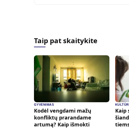
Taip pat skaitykite
GYVENIMAS
KULTŪ
Kodėl vengdami mažų
Kaip 
konfliktų prarandame
šiand
artumą? Kaip išmokti
tiems