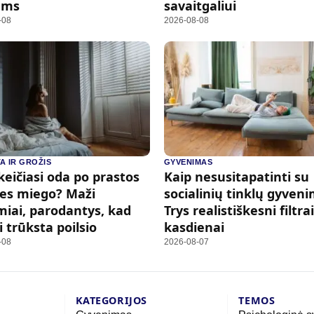
ems
savaitgaliui
-08
2026-08-08
A IR GROŽIS
GYVENIMAS
keičiasi oda po prastos
Kaip nesusitapatinti su
ies miego? Maži
socialinių tinklų gyven
iai, parodantys, kad
Trys realistiškesni filtrai
 trūksta poilsio
kasdienai
-08
2026-08-07
KATEGORIJOS
TEMOS