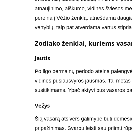
atnaujinimo, aiškumo, vidinės šviesos me
pereina į Vėžio ženklą, atnešdama daug
vertybių, taip pat atverdama vartus stipr
Zodiako ženklai, kuriems vasa
Jautis
Po ilgo permainų periodo ateina palengv
vidinės pusiausvyros jausmas. Tai metas 
susitikimams. Ypač aktyvi bus vasaros pab
Vėžys
Šią vasarą atsivers galimybė būti dėmesi
pripažinimas. Svarbu leisti sau priimti rū