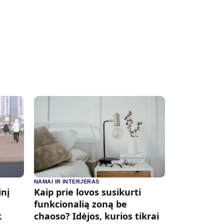
NAMAI IR INTERJERAS
inį
Kaip prie lovos susikurti
funkcionalią zoną be
k
chaoso? Idėjos, kurios tikrai