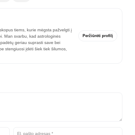
skopus tiems, kurie mėgsta pažvelgti į
Peržiūrėti profilį
ei. Man svarbu, kad astrologinės
 padėtų geriau suprasti save bei
 stengiuosi įdėti šiek tiek šilumos,