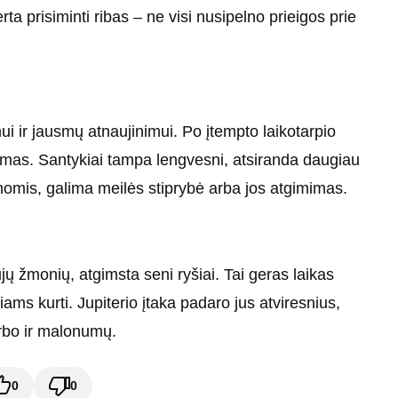
a prisiminti ribas – ne visi nusipelno prieigos prie
ui ir jausmų atnaujinimui. Po įtempto laikotarpio
as. Santykiai tampa lengvesni, atsiranda daugiau
nomis, galima meilės stiprybė arba jos atgimimas.
jų žmonių, atgimsta seni ryšiai. Tai geras laikas
iams kurti. Jupiterio įtaka padaro jus atviresnius,
rbo ir malonumų.
0
0