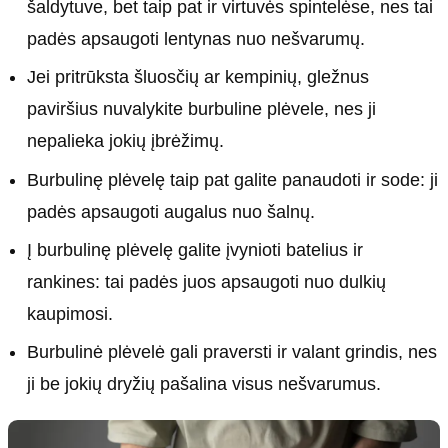
šaldytuve, bet taip pat ir virtuvės spintelėse, nes tai
padės apsaugoti lentynas nuo nešvarumų.
Jei pritrūksta šluosčių ar kempinių, gležnus
paviršius nuvalykite burbuline plėvele, nes ji
nepalieka jokių įbrėžimų.
Burbulinę plėvelę taip pat galite panaudoti ir sode: ji
padės apsaugoti augalus nuo šalnų.
Į burbulinę plėvelę galite įvynioti batelius ir
rankines: tai padės juos apsaugoti nuo dulkių
kaupimosi.
Burbulinė plėvelė gali praversti ir valant grindis, nes
ji be jokių dryžių pašalina visus nešvarumus.