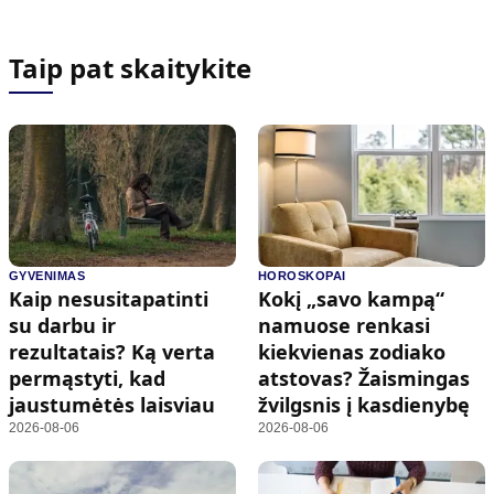
Taip pat skaitykite
GYVENIMAS
HOROSKOPAI
Kaip nesusitapatinti
Kokį „savo kampą“
su darbu ir
namuose renkasi
rezultatais? Ką verta
kiekvienas zodiako
permąstyti, kad
atstovas? Žaismingas
jaustumėtės laisviau
žvilgsnis į kasdienybę
2026-08-06
2026-08-06