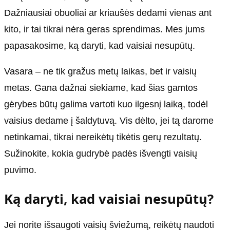
Dažniausiai obuoliai ar kriaušės dedami vienas ant
kito, ir tai tikrai nėra geras sprendimas. Mes jums
papasakosime, ką daryti, kad vaisiai nesupūtų.
Vasara – ne tik gražus metų laikas, bet ir vaisių
metas. Gana dažnai siekiame, kad šias gamtos
gėrybes būtų galima vartoti kuo ilgesnį laiką, todėl
vaisius dedame į šaldytuvą. Vis dėlto, jei tą darome
netinkamai, tikrai nereikėtų tikėtis gerų rezultatų.
Sužinokite, kokia gudrybė padės išvengti vaisių
puvimo.
Ką daryti, kad vaisiai nesupūtų?
Jei norite išsaugoti vaisių šviežumą, reikėtų naudoti