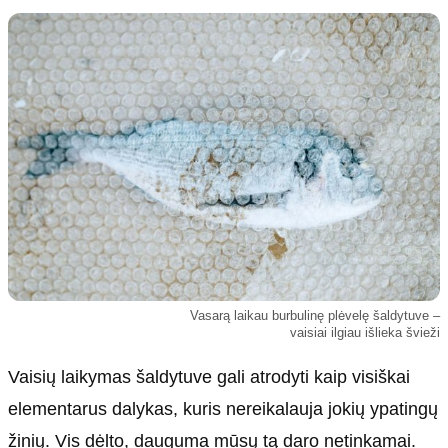
Kultūra
Etikos politika
Sodas ir daržas
Klaidų taisymo politika
Sveikata ir grožis
Naudojimo sąlygos
Karjera
Privatumo politika
Psichologinė sveikata
Reklamos politika
Tvari mada
Slapukų politika
Redakcija
Apie mus
Autoriai
Vasarą laikau burbulinę plėvelę šaldytuve –
Kontaktai
vaisiai ilgiau išlieka švieži
Redakcinė politika
Vaisių laikymas šaldytuve gali atrodyti kaip visiškai
Dirbtinis intelektas
elementarus dalykas, kuris nereikalauja jokių ypatingų
žinių. Vis dėlto, dauguma mūsų tą daro netinkamai.