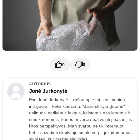
0
0
AUTORIUS
Jonė Jurkonytė
Esu Jonė Jurkonytė – rašau apie tai, kas stebina,
intriguoja ir kelia klausimų. Mano skiltyje „Įdomu“
dalinuosi netikėtais faktais, keistomis naujienomis ir
smulkmenomis, kurios priverčia pažvelgti į pasaulį iš
kitos perspektyvos. Man svarbu ne tik informuoti,
bet ir sužadinti skaitytojo smalsumą – juk įdomumas
slypi ten, kur mažiausiai tikiesi.