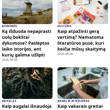
ĮDOMYBĖS
KULTŪRA
Ką išduoda nepaprasti
Kaip atpažinti gerą
uolų bokštai
vertimą? Nematoma
dykumose? Paslėptos
literatūros pusė, kuri
laiko istorijos, ant
keičia mūsų skaitymą
kurių galima užlipti
2026-08-06
2026-08-06
MOKSLAS
NAMAI IR INTERJERAS
Kaip augalai išnaudoja
Kaip vakarais greitai