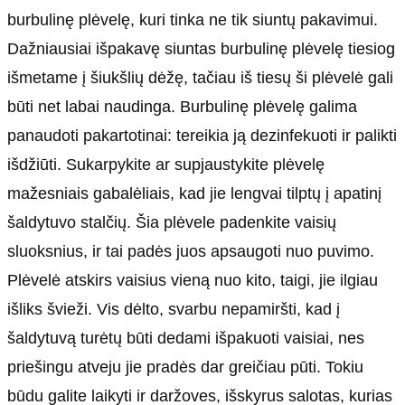
burbulinę plėvelę, kuri tinka ne tik siuntų pakavimui.
Dažniausiai išpakavę siuntas burbulinę plėvelę tiesiog
išmetame į šiukšlių dėžę, tačiau iš tiesų ši plėvelė gali
būti net labai naudinga. Burbulinę plėvelę galima
panaudoti pakartotinai: tereikia ją dezinfekuoti ir palikti
išdžiūti. Sukarpykite ar supjaustykite plėvelę
mažesniais gabalėliais, kad jie lengvai tilptų į apatinį
šaldytuvo stalčių. Šia plėvele padenkite vaisių
sluoksnius, ir tai padės juos apsaugoti nuo puvimo.
Plėvelė atskirs vaisius vieną nuo kito, taigi, jie ilgiau
išliks švieži. Vis dėlto, svarbu nepamiršti, kad į
šaldytuvą turėtų būti dedami išpakuoti vaisiai, nes
priešingu atveju jie pradės dar greičiau pūti. Tokiu
būdu galite laikyti ir daržoves, išskyrus salotas, kurias