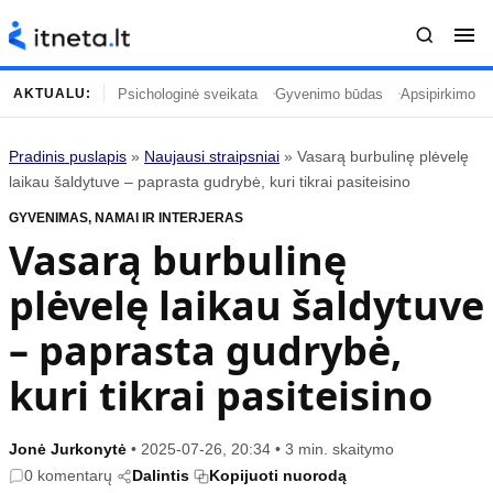
Psichologinė sveikata
Gyvenimo būdas
Apsipirkimo įp
AKTUALU:
Pradinis puslapis
»
Naujausi straipsniai
»
Vasarą burbulinę plėvelę
Turinys
Temos
laikau šaldytuve – paprasta gudrybė, kuri tikrai pasiteisino
GYVENIMAS
Naujausi straipsniai
,
NAMAI IR INTERJERAS
Horoskopai
Vasarą burbulinę
Gyvenimas
Kulinarija
plėvelę laikau šaldytuve
Įdomybės
Technologijos
Mada
Gyvenimo būdas
– paprasta gudrybė,
Mokslas
Vasaros mada
kuri tikrai pasiteisino
Namai ir interjeras
Tėvai ir vaikai
Jonė Jurkonytė
•
2025-07-26, 20:34
•
3 min. skaitymo
Populiaru
Informacija
0 komentarų
Dalintis
Kopijuoti nuorodą