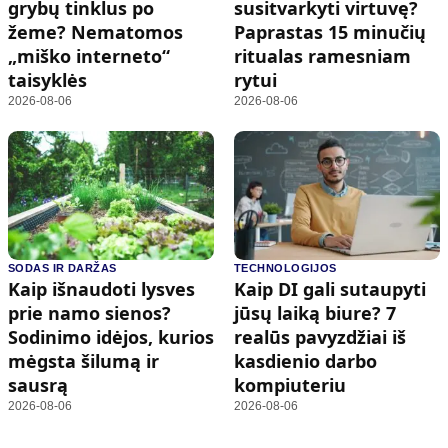
grybų tinklus po
susitvarkyti virtuvę?
žeme? Nematomos
Paprastas 15 minučių
„miško interneto“
ritualas ramesniam
taisyklės
rytui
2026-08-06
2026-08-06
SODAS IR DARŽAS
TECHNOLOGIJOS
Kaip išnaudoti lysves
Kaip DI gali sutaupyti
prie namo sienos?
jūsų laiką biure? 7
Sodinimo idėjos, kurios
realūs pavyzdžiai iš
mėgsta šilumą ir
kasdienio darbo
sausrą
kompiuteriu
2026-08-06
2026-08-06