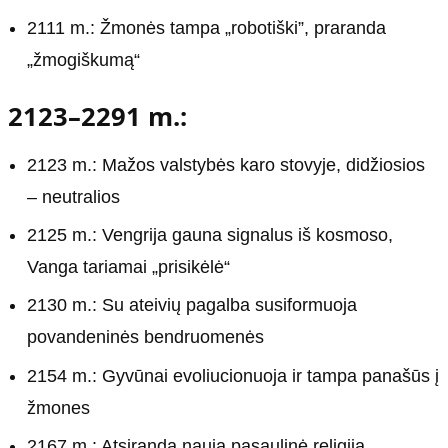
2111 m.: Žmonės tampa „robotiški”, praranda
„žmogiškumą“
2123–2291 m.:
2123 m.: Mažos valstybės karo stovyje, didžiosios
– neutralios
2125 m.: Vengrija gauna signalus iš kosmoso,
Vanga tariamai „prisikėlė“
2130 m.: Su ateivių pagalba susiformuoja
povandeninės bendruomenės
2154 m.: Gyvūnai evoliucionuoja ir tampa panašūs į
žmones
2167 m.: Atsiranda nauja pasaulinė religija