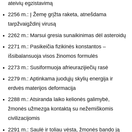
ateivių egzistavimą
2256 m.: Į Žemę grįžta raketa, atnešdama
tarpžvaigždinį virusą
2262 m.: Marsui gresia sunaikinimas dėl asteroidų
2271 m.: Pasikeičia fizikinės konstantos –
išsibalansuoja visos žinomos formulės
2273 m.: Susiformuoja afrieurazijiečių rasė
2279 m.: Aptinkama juodųjų skylių energija ir
erdvės materijos deformacija
2288 m.: Atsiranda laiko kelionės galimybė,
žmonės užmezga kontaktą su nežemiškomis
civilizacijomis
2291 m.: Saulė ir toliau vėsta, žmonės bando ją