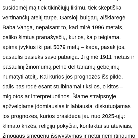
susidomėjimą tiek tikinčiųjų likimu, tiek skeptiškai
vertinančių ateitį tarpe. Garsioji bulgarų aiškiaregė
Baba Vanga, nepaisant to, kad mirė 1996 metais,
paliko šimtus pranašysčių, kurios, kaip teigiama,
apima įvykius iki pat 5079 metų – kada, pasak jos,
pasaulis pasieks savo pabaigą. Ji gimė 1911 metais ir
pasaulinį žinomumą pelnė dėl tariamų gebėjimų
numatyti ateitį. Kai kurios jos prognozės išsipildė,
dalis pasirodė esant stulbinamai tikslios, o kitos –
miglotos ar interpretuotinos. Šiame straipsnyje
apžvelgiame įdomiausias ir labiausiai diskutuojamas
jos prognozes, kurios prasideda jau nuo 2025-ųjų:
klimato krizės, religijų pokyčiai, kontaktai su ateiviais,
žmogaus smegenų išsivystymas ir netgi nemirtingumo