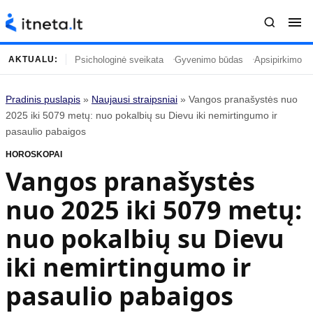
Psichologinė sveikata
Gyvenimo būdas
Apsipirkimo įp
AKTUALU:
Pradinis puslapis
»
Naujausi straipsniai
»
Vangos pranašystės nuo
Turinys
Temos
2025 iki 5079 metų: nuo pokalbių su Dievu iki nemirtingumo ir
pasaulio pabaigos
Naujausi straipsniai
Horoskopai
HOROSKOPAI
Gyvenimas
Kulinarija
Vangos pranašystės
Įdomybės
Technologijos
nuo 2025 iki 5079 metų:
Mada
Gyvenimo būdas
Mokslas
Vasaros mada
nuo pokalbių su Dievu
Namai ir interjeras
Tėvai ir vaikai
iki nemirtingumo ir
pasaulio pabaigos
Populiaru
Informacija