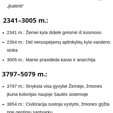
„įkaitinti“
2341–3005 m.:
2341 m.: Žemei kyla didelė grėsmė iš kosmoso
2354 m.: Dėl nenuspėjamų aplinkybių kyla vandens
stoka
3005 m.: Marse prasideda karas ir anarchija
3797–5079 m.:
3797 m.: Išnyksta visa gyvybė Žemėje, žmonės
įkuria kolonijas naujoje Saulės sistemoje
3854 m.: Civilizacija sustoja vystytis, žmonės grįžta
prie gentinių santvarkų