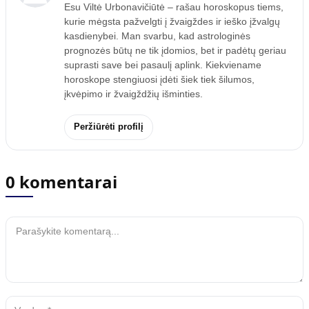
Esu Viltė Urbonavičiūtė – rašau horoskopus tiems,
kurie mėgsta pažvelgti į žvaigždes ir ieško įžvalgų
kasdienybei. Man svarbu, kad astrologinės
prognozės būtų ne tik įdomios, bet ir padėtų geriau
suprasti save bei pasaulį aplink. Kiekviename
horoskope stengiuosi įdėti šiek tiek šilumos,
įkvėpimo ir žvaigždžių išminties.
Peržiūrėti profilį
0 komentarai