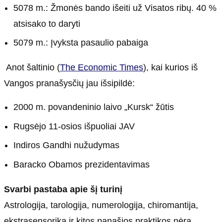
5078 m.: Žmonės bando išeiti už Visatos ribų. 40 %
atsisako to daryti
5079 m.: Įvyksta pasaulio pabaiga
Anot šaltinio (
The Economic Times
), kai kurios iš
Vangos pranašysčių jau išsipildė:
2000 m. povandeninio laivo „Kursk“ žūtis
Rugsėjo 11-osios išpuoliai JAV
Indiros Gandhi nužudymas
Baracko Obamos prezidentavimas
Svarbi pastaba apie šį turinį
Astrologija, tarologija, numerologija, chiromantija,
ekstrasensorika ir kitos panašios praktikos nėra