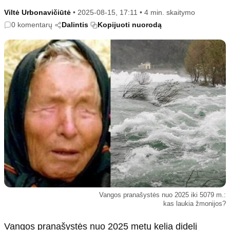
Kultūra
Etikos politika
Viltė Urbonavičiūtė
•
2025-08-15, 17:11
•
4 min. skaitymo
Sodas ir daržas
Klaidų taisymo politika
0 komentarų
Dalintis
Kopijuoti nuorodą
Sveikata ir grožis
Naudojimo sąlygos
Karjera
Privatumo politika
Psichologinė sveikata
Reklamos politika
Tvari mada
Slapukų politika
Redakcija
Apie mus
Autoriai
Kontaktai
Redakcinė politika
Vangos pranašystės nuo 2025 iki 5079 m.:
Dirbtinis intelektas
kas laukia žmonijos?
Vangos pranašystės nuo 2025 metų kelia didelį