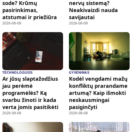
sode? Krūmų
nervų sistemą?
pasirinkimas,
Neakivaizdi nauda
atstumai ir priežiūra
savijautai
2026-08-09
2026-08-09
TECHNOLOGIJOS
GYVENIMAS
Ar jūsų slaptažodžius
Kodėl vengdami mažų
jau perėmė
konfliktų prarandame
programėlės? Ką
artumą? Kaip išmokti
svarbu žinoti ir kada
neskausmingai
verta jomis pasitikėti
pasiginčyti
2026-08-09
2026-08-08