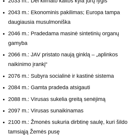
2033 m.: Dėl klimato kaitos kyla jūrų lygis
2043 m.: Ekonominis pakilimas; Europa tampa
daugiausia musulmoniška
2046 m.: Pradedama masinė sintetinių organų
gamyba
2066 m.: JAV pristato naują ginklą – „aplinkos
naikinimo įrankį“
2076 m.: Subyra socialinė ir kastinė sistema
2084 m.: Gamta pradeda atsigauti
2088 m.: Virusas sukelia greitą senėjimą
2097 m.: Virusas sunaikinamas
2100 m.: Žmonės sukuria dirbtinę saulę, kuri šildo
tamsiąją Žemės pusę