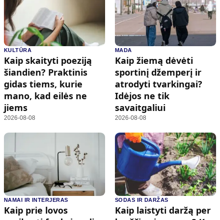
KULTŪRA
MADA
Kaip skaityti poeziją
Kaip žiemą dėvėti
šiandien? Praktinis
sportinį džemperį ir
gidas tiems, kurie
atrodyti tvarkingai?
mano, kad eilės ne
Idėjos ne tik
jiems
savaitgaliui
2026-08-08
2026-08-08
NAMAI IR INTERJERAS
SODAS IR DARŽAS
Kaip prie lovos
Kaip laistyti daržą per