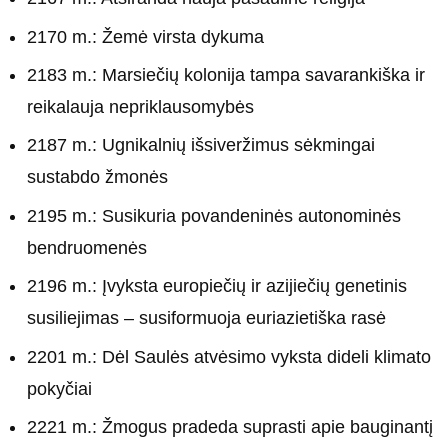
2170 m.: Žemė virsta dykuma
2183 m.: Marsiečių kolonija tampa savarankiška ir
reikalauja nepriklausomybės
2187 m.: Ugnikalnių išsiveržimus sėkmingai
sustabdo žmonės
2195 m.: Susikuria povandeninės autonominės
bendruomenės
2196 m.: Įvyksta europiečių ir azijiečių genetinis
susiliejimas – susiformuoja euriazietiška rasė
2201 m.: Dėl Saulės atvėsimo vyksta dideli klimato
pokyčiai
2221 m.: Žmogus pradeda suprasti apie bauginantį