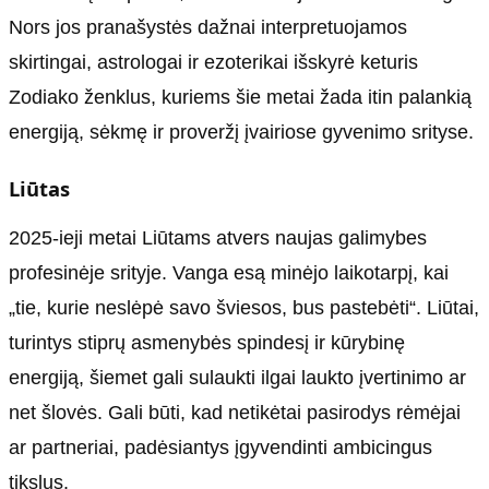
Nors jos pranašystės dažnai interpretuojamos
skirtingai, astrologai ir ezoterikai išskyrė keturis
Zodiako ženklus, kuriems šie metai žada itin palankią
energiją, sėkmę ir proveržį įvairiose gyvenimo srityse.
Liūtas
2025-ieji metai Liūtams atvers naujas galimybes
profesinėje srityje. Vanga esą minėjo laikotarpį, kai
„tie, kurie neslėpė savo šviesos, bus pastebėti“. Liūtai,
turintys stiprų asmenybės spindesį ir kūrybinę
energiją, šiemet gali sulaukti ilgai laukto įvertinimo ar
net šlovės. Gali būti, kad netikėtai pasirodys rėmėjai
ar partneriai, padėsiantys įgyvendinti ambicingus
tikslus.