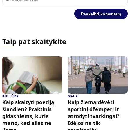
Taip pat skaitykite
KULTŪRA
MADA
Kaip skaityti poeziją
Kaip žiemą dėvėti
šiandien? Praktinis
sportinį džemperį ir
gidas tiems, kurie
atrodyti tvarkingai?
mano, kad eilės ne
Idėjos ne tik
jiems
savaitgaliui