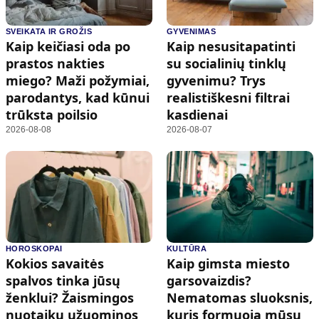
SVEIKATA IR GROŽIS
GYVENIMAS
Kaip keičiasi oda po
Kaip nesusitapatinti
prastos nakties
su socialinių tinklų
miego? Maži požymiai,
gyvenimu? Trys
parodantys, kad kūnui
realistiškesni filtrai
trūksta poilsio
kasdienai
2026-08-08
2026-08-07
HOROSKOPAI
KULTŪRA
Kokios savaitės
Kaip gimsta miesto
spalvos tinka jūsų
garsovaizdis?
ženklui? Žaismingos
Nematomas sluoksnis,
nuotaikų užuominos
kuris formuoja mūsų