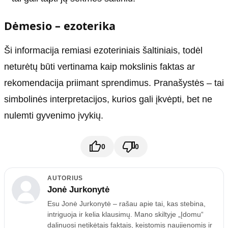
Dėmesio – ezoterika
Ši informacija remiasi ezoteriniais šaltiniais, todėl
neturėtų būti vertinama kaip mokslinis faktas ar
rekomendacija priimant sprendimus. Pranašystės – tai
simbolinės interpretacijos, kurios gali įkvėpti, bet ne
nulemti gyvenimo įvykių.
0
0
AUTORIUS
Jonė Jurkonytė
Esu Jonė Jurkonytė – rašau apie tai, kas stebina,
intriguoja ir kelia klausimų. Mano skiltyje „Įdomu“
dalinuosi netikėtais faktais, keistomis naujienomis ir