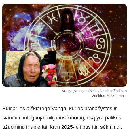
Kultūra
Etikos politika
Sodas ir daržas
Klaidų taisymo politika
Sveikata ir grožis
Naudojimo sąlygos
Karjera
Privatumo politika
Psichologinė sveikata
Reklamos politika
Tvari mada
Slapukų politika
Redakcija
Apie mus
Autoriai
Vanga įvardijo sėkmingiausius Zodiako
Kontaktai
ženklus 2025 metais
Redakcinė politika
Bulgarijos aiškiaregė Vanga, kurios pranašystės ir
Dirbtinis intelektas
šiandien intriguoja milijonus žmonių, esą yra palikusi
užuominų ir apie tai, kam 2025-ieji bus itin sėkmingi.