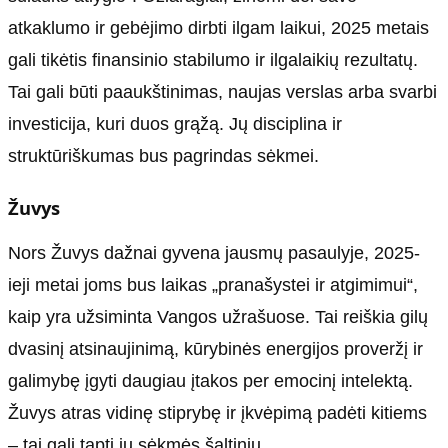
atkaklumo ir gebėjimo dirbti ilgam laikui, 2025 metais
gali tikėtis finansinio stabilumo ir ilgalaikių rezultatų.
Tai gali būti paaukštinimas, naujas verslas arba svarbi
investicija, kuri duos grąžą. Jų disciplina ir
struktūriškumas bus pagrindas sėkmei.
Žuvys
Nors Žuvys dažnai gyvena jausmų pasaulyje, 2025-
ieji metai joms bus laikas „pranašystei ir atgimimui“,
kaip yra užsiminta Vangos užrašuose. Tai reiškia gilų
dvasinį atsinaujinimą, kūrybinės energijos proveržį ir
galimybę įgyti daugiau įtakos per emocinį intelektą.
Žuvys atras vidinę stiprybę ir įkvėpimą padėti kitiems
– tai gali tapti jų sėkmės šaltiniu.