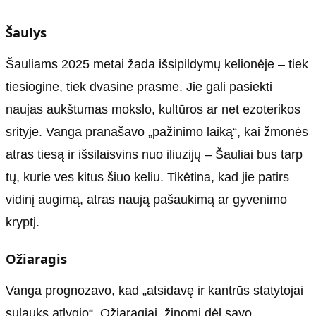
Šaulys
Šauliams 2025 metai žada išsipildymų kelionėje – tiek
tiesiogine, tiek dvasine prasme. Jie gali pasiekti
naujas aukštumas mokslo, kultūros ar net ezoterikos
srityje. Vanga pranašavo „pažinimo laiką“, kai žmonės
atras tiesą ir išsilaisvins nuo iliuzijų – Šauliai bus tarp
tų, kurie ves kitus šiuo keliu. Tikėtina, kad jie patirs
vidinį augimą, atras naują pašaukimą ar gyvenimo
kryptį.
Ožiaragis
Vanga prognozavo, kad „atsidavę ir kantrūs statytojai
sulauks atlygio“. Ožiaragiai, žinomi dėl savo