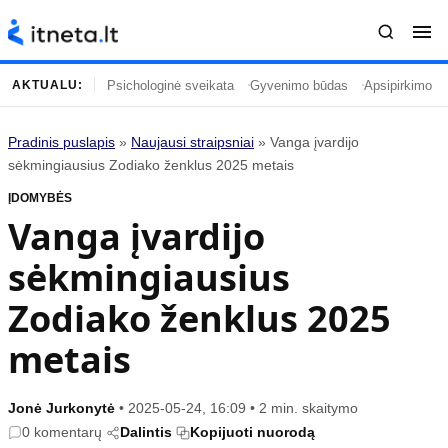
Psichologinė sveikata
Gyvenimo būdas
Apsipirkimo įp
AKTUALU:
Pradinis puslapis
»
Naujausi straipsniai
»
Vanga įvardijo
Turinys
Temos
sėkmingiausius Zodiako ženklus 2025 metais
ĮDOMYBĖS
Naujausi straipsniai
Horoskopai
Vanga įvardijo
Gyvenimas
Kulinarija
sėkmingiausius
Įdomybės
Technologijos
Mada
Gyvenimo būdas
Zodiako ženklus 2025
Mokslas
Vasaros mada
metais
Namai ir interjeras
Tėvai ir vaikai
Jonė Jurkonytė
•
2025-05-24, 16:09
•
2 min. skaitymo
Populiaru
Informacija
0 komentarų
Dalintis
Kopijuoti nuorodą