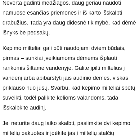
Neverta gadinti medžiagos, daug geriau naudoti
namuose esančias priemones ir iš karto išskalbti
drabužius. Tada yra daug didesnė tikimybė, kad dėmė
išnyks be pėdsakų.
Kepimo milteliai gali būti naudojami dviem būdais,
pirmas – sunkiai įveikiamoms dėmėms išplauti
rankomis šiltame vandenyje. Galite įpilti miltelius į
vandenį arba apibarstyti jais audinio dėmes, viskas
priklauso nuo jūsų. Svarbu, kad kepimo milteliai spėtų
suveikti, todėl palikite kelioms valandoms, tada
išskalbkite audinį.
Jei neturite daug laiko skalbti, pasiimkite dvi kepimo
miltelių pakuotes ir įdėkite jas į miltelių stalčių