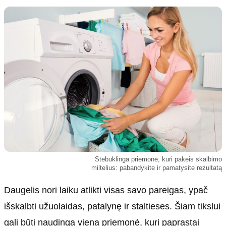
Kultūra
Etikos politika
Sodas ir daržas
Klaidų taisymo politika
Sveikata ir grožis
Naudojimo sąlygos
Karjera
Privatumo politika
Psichologinė sveikata
Reklamos politika
Tvari mada
Slapukų politika
Redakcija
Apie mus
Autoriai
Stebuklinga priemonė, kuri pakeis skalbimo
Kontaktai
miltelius: pabandykite ir pamatysite rezultatą
Redakcinė politika
Daugelis nori laiku atlikti visas savo pareigas, ypač
Dirbtinis intelektas
išskalbti užuolaidas, patalynę ir staltieses. Šiam tikslui
gali būti naudinga viena priemonė, kuri paprastai