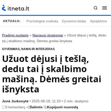
Psichologinė sveikata
Gyvenimo būdas
Apsipirkimo įp
AKTUALU:
Pradinis puslapis
»
Naujausi straipsniai
»
Užuot dėjusi į tešlą, dedu
Turinys
Temos
tai į skalbimo mašiną. Dėmės greitai išnyksta
GYVENIMAS
Naujausi straipsniai
,
NAMAI IR INTERJERAS
Horoskopai
Užuot dėjusi į tešlą,
Gyvenimas
Kulinarija
dedu tai į skalbimo
Įdomybės
Technologijos
Mada
Gyvenimo būdas
mašiną. Dėmės greitai
Mokslas
Vasaros mada
išnyksta
Namai ir interjeras
Tėvai ir vaikai
Jonė Jurkonytė
•
2025-08-18, 11:20
•
2 min. skaitymo
Populiaru
Informacija
0 komentarų
Dalintis
Kopijuoti nuorodą