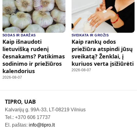
SODAS IR DARŽAS
SVEIKATA IR GROŽIS
Kaip išnaudoti
Kaip rankų odos
lietuvišką rudenį
priežiūra atspindi jūsų
česnakams? Patikimas
sveikatą? Ženklai, į
sodinimo ir priežiūros
kuriuos verta įsižiūrėti
kalendorius
2026-08-07
2026-08-07
TIPRO, UAB
Kalvarijų g. 99A-33, LT-08219 Vilnius
Tel.: +370 606 17737
El. paštas:
info@tipro.lt