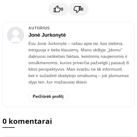
0
0
AUTORIUS
Jonė Jurkonytė
Esu Jonė Jurkonytė – rašau apie tai, kas stebina,
intriguoja ir kelia klausimų. Mano skiltyje „Įdomu“
dalinuosi netikėtais faktais, keistomis naujienomis ir
smulkmenomis, kurios priverčia pažvelgti į pasaulį iš
kitos perspektyvos. Man svarbu ne tik informuoti,
bet ir sužadinti skaitytojo smalsumą – juk įdomumas
slypi ten, kur mažiausiai tikiesi.
Peržiūrėti profilį
0 komentarai