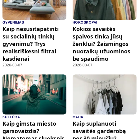
GYVENIMAS
HOROSKOPAI
Kaip nesusitapatinti
Kokios savaitės
su socialinių tinklų
spalvos tinka jūsų
gyvenimu? Trys
ženklui? Žaismingos
realistiškesni filtrai
nuotaikų užuominos
kasdienai
be spaudimo
2026-08-07
2026-08-07
KULTŪRA
MADA
Kaip gimsta miesto
Kaip suplanuoti
garsovaizdis?
savaitės garderobą
Nematomas sluoksnis,
per 30 minučių?