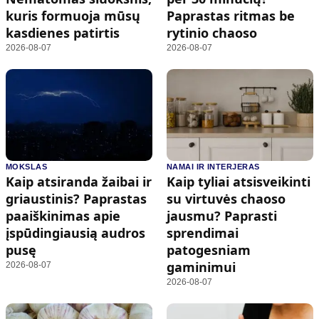
kuris formuoja mūsų
Paprastas ritmas be
kasdienes patirtis
rytinio chaoso
2026-08-07
2026-08-07
MOKSLAS
NAMAI IR INTERJERAS
Kaip atsiranda žaibai ir
Kaip tyliai atsisveikinti
griaustinis? Paprastas
su virtuvės chaoso
paaiškinimas apie
jausmu? Paprasti
įspūdingiausią audros
sprendimai
pusę
patogesniam
gaminimui
2026-08-07
2026-08-07