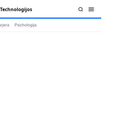
Technologijos
rjera
Psichologija
Redakcija
Apie mus
politika
Autoriai
ygos
Kontaktai
ika
Redakcinė politika
ika
Dirbtinis intelektas
a