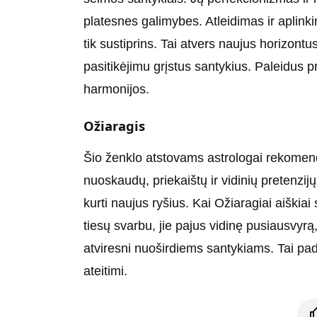
platesnes galimybes. Atleidimas ir aplink
tik sustiprins. Tai atvers naujus horizontus
pasitikėjimu grįstus santykius. Paleidus p
harmonijos.
Ožiaragis
Šio ženklo atstovams astrologai rekomend
nuoskaudų, priekaištų ir vidinių pretenzijų
kurti naujus ryšius. Kai Ožiaragiai aiškiai s
tiesų svarbu, jie pajus vidinę pusiausvyrą
atviresni nuoširdiems santykiams. Tai pad
ateitimi.