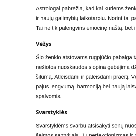
Astrologai pabrėžia, kad kai kuriems ženk
ir naujų galimybių laikotarpiu. Norint tai 
Tai ne tik palengvins emocinę naštą, bet i
Vėžys
Šio ženklo atstovams rugpjūčio pabaiga ta
nešiotos nuoskaudos slopina gebėjimą dži
šilumą. Atleisdami ir paleisdami praeitį, 
pajus lengvumą, harmoniją bei naują lais
spalvomis.
Svarstyklės
Svarstyklėms svarbu atsisakyti senų nuos
šeimos santykiais. Jų perfekcionizmas ir n