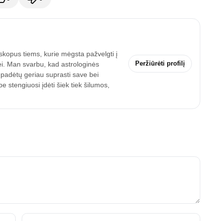
skopus tiems, kurie mėgsta pažvelgti į
Peržiūrėti profilį
ei. Man svarbu, kad astrologinės
 padėtų geriau suprasti save bei
 stengiuosi įdėti šiek tiek šilumos,