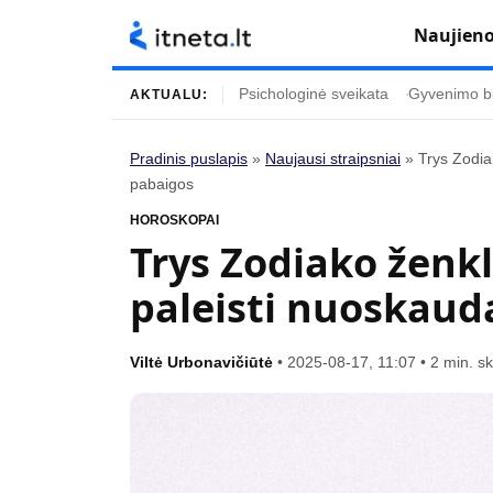
Naujien
Psichologinė sveikata
Gyvenimo b
AKTUALU:
Pradinis puslapis
»
Naujausi straipsniai
»
Trys Zodia
pabaigos
Turinys
Temos
HOROSKOPAI
Naujausi straipsniai
Horoskopai
Trys Zodiako ženkl
Gyvenimas
Kulinarija
paleisti nuoskauda
Įdomybės
Technologijos
Mada
Gyvenimo būda
Viltė Urbonavičiūtė
•
2025-08-17, 11:07
•
2 min. s
Mokslas
Vasaros mada
Namai ir interjeras
Tėvai ir vaikai