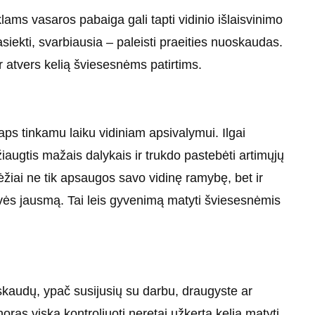
lams vasaros pabaiga gali tapti vidinio išlaisvinimo
pasiekti, svarbiausia – paleisti praeities nuoskaudas.
r atvers kelią šviesesnėms patirtims.
ps tinkamu laiku vidiniam apsivalymui. Ilgai
augtis mažais dalykais ir trukdo pastebėti artimųjų
Vėžiai ne tik apsaugos savo vidinę ramybę, bet ir
vės jausmą. Tai leis gyvenimą matyti šviesesnėmis
kaudų, ypač susijusių su darbu, draugyste ar
oras viską kontroliuoti neretai užkerta kelią matyti