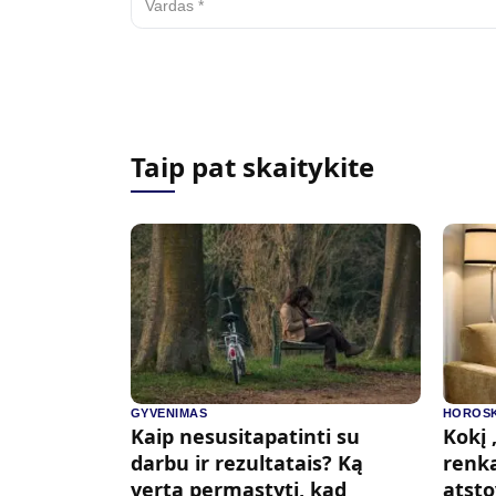
Taip pat skaitykite
GYVENIMAS
HOROSK
Kaip nesusitapatinti su
Kokį
darbu ir rezultatais? Ką
renka
verta permąstyti, kad
atsto