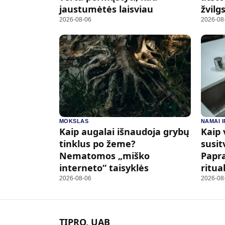
jaustumėtės laisviau
žvilg
2026-08-06
2026-08
MOKSLAS
NAMAI 
Kaip augalai išnaudoja grybų
Kaip 
tinklus po žeme?
susit
Nematomos „miško
Papra
interneto“ taisyklės
ritua
2026-08-06
2026-08
TIPRO, UAB