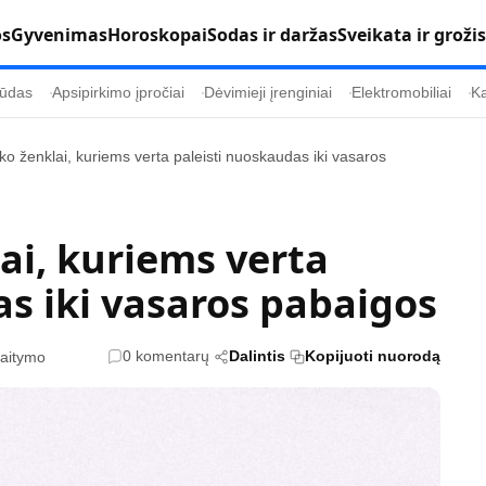
os
Gyvenimas
Horoskopai
Sodas ir daržas
Sveikata ir grožis
ūdas
Apsipirkimo įpročiai
Dėvimieji įrenginiai
Elektromobiliai
Ka
ko ženklai, kuriems verta paleisti nuoskaudas iki vasaros
Populiaru
Informacija
Kultūra
Etikos politika
ai, kuriems verta
Sodas ir daržas
Klaidų taisymo 
s iki vasaros pabaigos
Sveikata ir grožis
Naudojimo sąl
s
Karjera
Privatumo polit
0 komentarų
Dalintis
Kopijuoti nuorodą
kaitymo
Psichologinė sveikata
Reklamos polit
Tvari mada
Slapukų politik