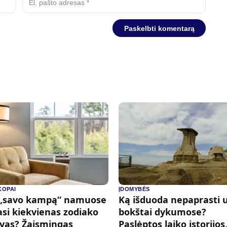
OPAI
ĮDOMYBĖS
 „savo kampą“ namuose
Ką išduoda nepaprasti 
si kiekvienas zodiako
bokštai dykumose?
vas? Žaismingas
Paslėptos laiko istorijos