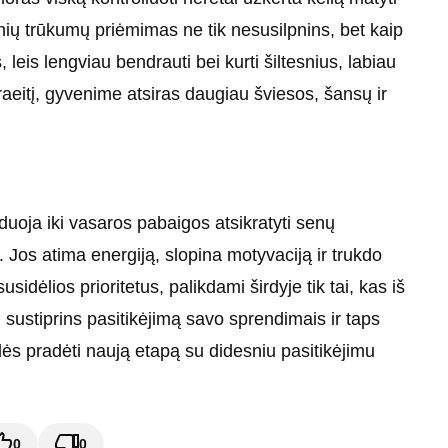
inių trūkumų priėmimas ne tik nesusilpnins, bet kaip
, leis lengviau bendrauti bei kurti šiltesnius, labiau
raeitį, gyvenime atsiras daugiau šviesos, šansų ir
uoja iki vasaros pabaigos atsikratyti senų
. Jos atima energiją, slopina motyvaciją ir trukdo
usidėlios prioritetus, palikdami širdyje tik tai, kas iš
, sustiprins pasitikėjimą savo sprendimais ir taps
ės pradėti naują etapą su didesniu pasitikėjimu
0
0