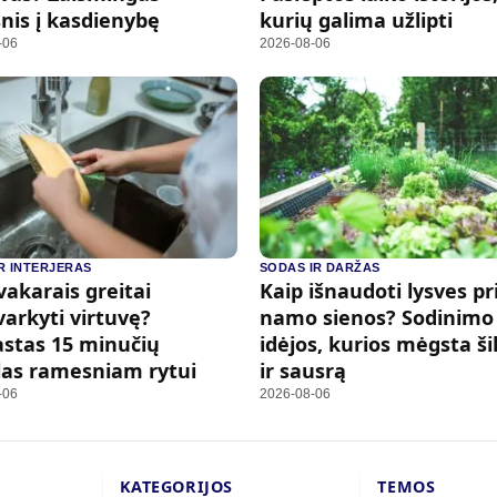
snis į kasdienybę
kurių galima užlipti
-06
2026-08-06
IR INTERJERAS
SODAS IR DARŽAS
vakarais greitai
Kaip išnaudoti lysves pr
varkyti virtuvę?
namo sienos? Sodinimo
stas 15 minučių
idėjos, kurios mėgsta š
las ramesniam rytui
ir sausrą
-06
2026-08-06
KATEGORIJOS
TEMOS