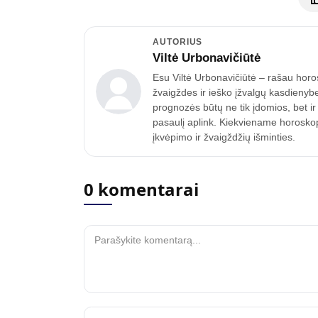
AUTORIUS
Viltė Urbonavičiūtė
Esu Viltė Urbonavičiūtė – rašau horo
žvaigždes ir ieško įžvalgų kasdienyb
prognozės būtų ne tik įdomios, bet ir
pasaulį aplink. Kiekviename horoskope
įkvėpimo ir žvaigždžių išminties.
0 komentarai