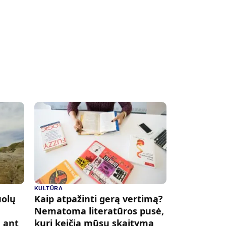
KULTŪRA
uolų
Kaip atpažinti gerą vertimą?
Nematoma literatūros pusė,
, ant
kuri keičia mūsų skaitymą