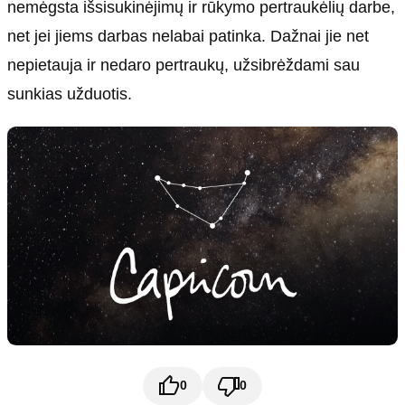
nemėgsta išsisukinėjimų ir rūkymo pertraukėlių darbe,
net jei jiems darbas nelabai patinka. Dažnai jie net
nepietauja ir nedaro pertraukų, užsibrėždami sau
sunkias užduotis.
0
0