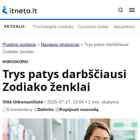
Psichologinė sveikata
Gyvenimo būdas
Apsipirkimo įp
AKTUALU:
Pradinis puslapis
»
Naujausi straipsniai
»
Trys patys darbščiausi
Turinys
Temos
Zodiako ženklai
HOROSKOPAI
Naujausi straipsniai
Horoskopai
Trys patys darbščiausi
Gyvenimas
Kulinarija
Zodiako ženklai
Įdomybės
Technologijos
Mada
Gyvenimo būdas
Mokslas
Vasaros mada
Viltė Urbonavičiūtė
•
2025-07-17, 13:04
•
2 min. skaitymo
0 komentarų
Dalintis
Kopijuoti nuorodą
Namai ir interjeras
Tėvai ir vaikai
Populiaru
Informacija