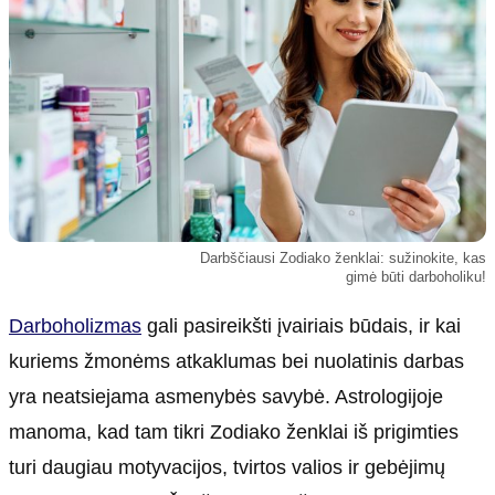
Kultūra
Etikos politika
Sodas ir daržas
Klaidų taisymo politika
Sveikata ir grožis
Naudojimo sąlygos
Karjera
Privatumo politika
Psichologinė sveikata
Reklamos politika
Tvari mada
Slapukų politika
Redakcija
Darbščiausi Zodiako ženklai: sužinokite, kas
gimė būti darboholiku!
Apie mus
Darboholizmas
gali pasireikšti įvairiais būdais, ir kai
Autoriai
Kontaktai
kuriems žmonėms atkaklumas bei nuolatinis darbas
Redakcinė politika
yra neatsiejama asmenybės savybė. Astrologijoje
Dirbtinis intelektas
manoma, kad tam tikri Zodiako ženklai iš prigimties
turi daugiau motyvacijos, tvirtos valios ir gebėjimų