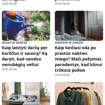
2026-08-08
2026-08-08
SODAS IR DARŽAS
SVEIKATA IR GROŽIS
Kaip laistyti daržą per
Kaip keičiasi oda po
karščius ir sausrą? Ką
prastos nakties
daryti, kad vanduo
miego? Maži požymiai,
nenubėgtų veltui
parodantys, kad kūnui
trūksta poilsio
2026-08-08
2026-08-08