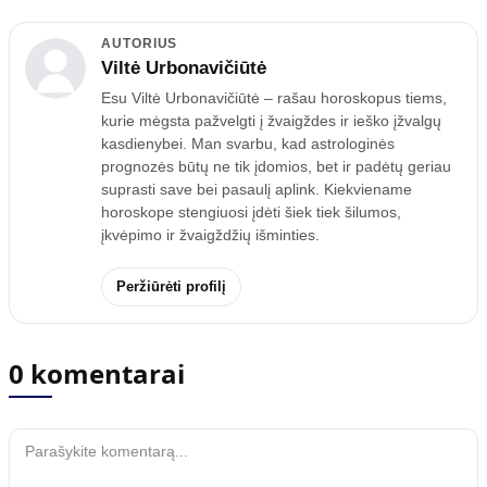
AUTORIUS
Viltė Urbonavičiūtė
Esu Viltė Urbonavičiūtė – rašau horoskopus tiems,
kurie mėgsta pažvelgti į žvaigždes ir ieško įžvalgų
kasdienybei. Man svarbu, kad astrologinės
prognozės būtų ne tik įdomios, bet ir padėtų geriau
suprasti save bei pasaulį aplink. Kiekviename
horoskope stengiuosi įdėti šiek tiek šilumos,
įkvėpimo ir žvaigždžių išminties.
Peržiūrėti profilį
0 komentarai