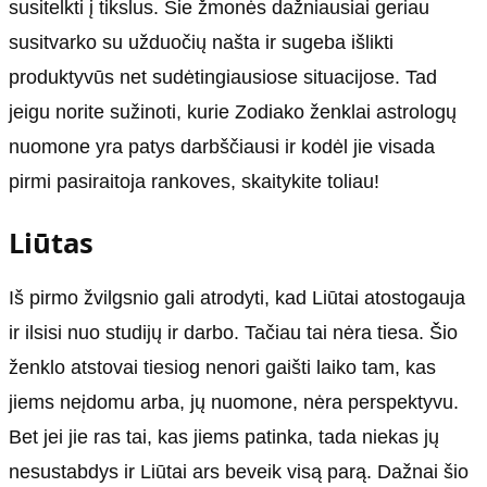
susitelkti į tikslus. Šie žmonės dažniausiai geriau
susitvarko su užduočių našta ir sugeba išlikti
produktyvūs net sudėtingiausiose situacijose. Tad
jeigu norite sužinoti, kurie Zodiako ženklai astrologų
nuomone yra patys darbščiausi ir kodėl jie visada
pirmi pasiraitoja rankoves, skaitykite toliau!
Liūtas
Iš pirmo žvilgsnio gali atrodyti, kad Liūtai atostogauja
ir ilsisi nuo studijų ir darbo. Tačiau tai nėra tiesa. Šio
ženklo atstovai tiesiog nenori gaišti laiko tam, kas
jiems neįdomu arba, jų nuomone, nėra perspektyvu.
Bet jei jie ras tai, kas jiems patinka, tada niekas jų
nesustabdys ir Liūtai ars beveik visą parą. Dažnai šio