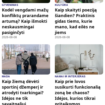
GYVENIMAS
KULTŪRA
Kodėl vengdami mažų
Kaip skaityti poeziją
konfliktų prarandame
šiandien? Praktinis
artumą? Kaip išmokti
gidas tiems, kurie
neskausmingai
mano, kad eilės ne
pasiginčyti
jiems
2026-08-08
2026-08-08
MADA
NAMAI IR INTERJERAS
Kaip žiemą dėvėti
Kaip prie lovos
sportinį džemperį ir
susikurti funkcionalią
atrodyti tvarkingai?
zoną be chaoso?
Idėjos ne tik
Idėjos, kurios tikrai
savaitgaliui
pritaikomos