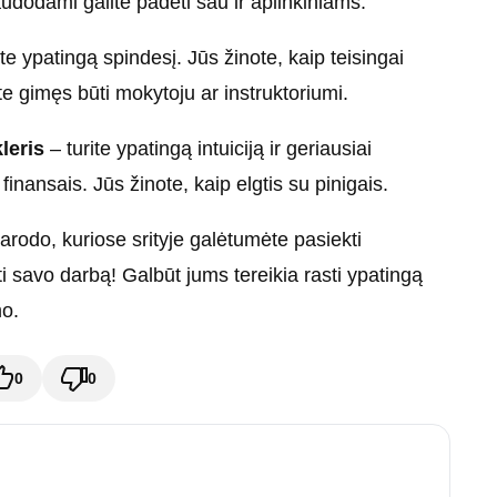
audodami galite padėti sau ir aplinkiniams.
te ypatingą spindesį. Jūs žinote, kaip teisingai
e gimęs būti mokytoju ar instruktoriumi.
leris
– turite ypatingą intuiciją ir geriausiai
finansais. Jūs žinote, kaip elgtis su pinigais.
arodo, kuriose srityje galėtumėte pasiekti
 savo darbą! Galbūt jums tereikia rasti ypatingą
mo.
0
0