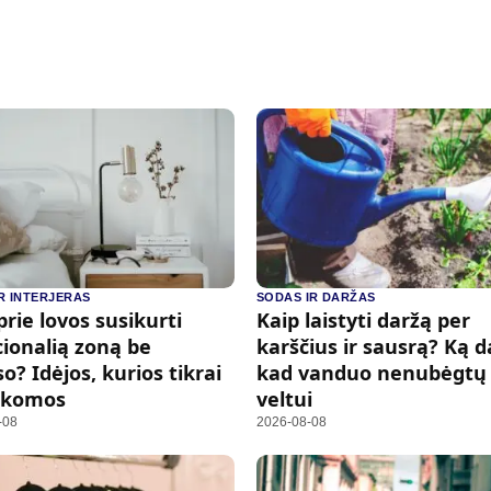
IR INTERJERAS
SODAS IR DARŽAS
prie lovos susikurti
Kaip laistyti daržą per
ionalią zoną be
karščius ir sausrą? Ką d
o? Idėjos, kurios tikrai
kad vanduo nenubėgtų
aikomos
veltui
-08
2026-08-08