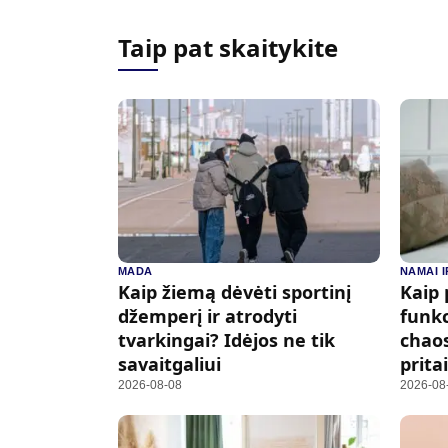
Taip pat skaitykite
MADA
NAMAI 
Kaip žiemą dėvėti sportinį
Kaip 
džemperį ir atrodyti
funkc
tvarkingai? Idėjos ne tik
chaos
savaitgaliui
prit
2026-08-08
2026-08