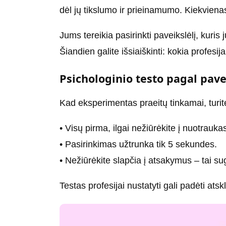
dėl jų tikslumo ir prieinamumo. Kiekvienas
Jums tereikia pasirinkti paveikslėlį, kuris j
Šiandien galite išsiaiškinti: kokia profesij
Psichologinio testo pagal pave
Kad eksperimentas praeitų tinkamai, turite 
• Visų pirma, ilgai nežiūrėkite į nuotrauka
• Pasirinkimas užtrunka tik 5 sekundes.
• Nežiūrėkite slapčia į atsakymus – tai su
Testas profesijai nustatyti gali padėti atskle