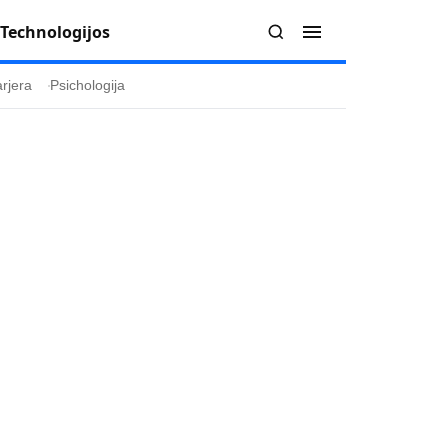
Technologijos
rjera
Psichologija
Redakcija
Apie mus
politika
Autoriai
ygos
Kontaktai
ika
Redakcinė politika
ika
Dirbtinis intelektas
a