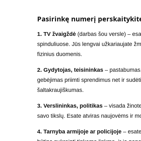
Pasirinkę numerį perskaitykit
1. TV žvaigždė
(darbas šou versle) – esa
spinduliuose. Jūs lengvai užkariaujate žm
fizinius duomenis.
2. Gydytojas, teisininkas
– pastabumas,
gebėjimas priimti sprendimus net ir sudėtin
šaltakraujiškumas.
3. Verslininkas, politikas
– visada žinote,
savo tikslų. Esate atviras naujovėms ir 
4. Tarnyba armijoje ar policijoje
– esate