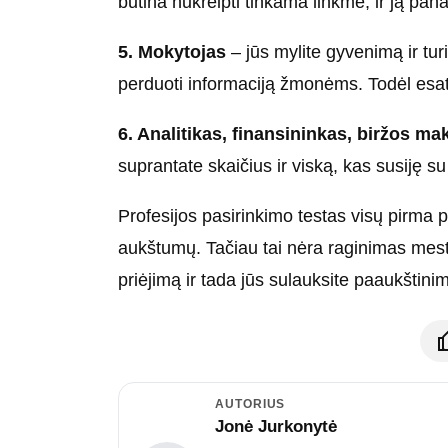
būtina nukreipti tinkama linkme, ir ją pan
5. Mokytojas
– jūs mylite gyvenimą ir turi
perduoti informaciją žmonėms. Todėl esat
6. Analitikas, finansininkas, biržos mak
suprantate skaičius ir viską, kas susiję su 
Profesijos pasirinkimo testas visų pirma p
aukštumų. Tačiau tai nėra raginimas mesti
priėjimą ir tada jūs sulauksite paaukštini
AUTORIUS
Jonė Jurkonytė