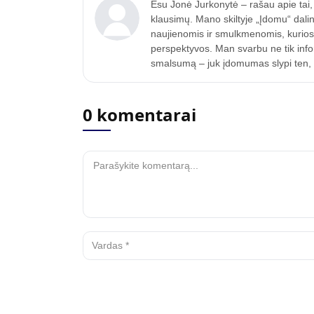
Esu Jonė Jurkonytė – rašau apie tai, k
klausimų. Mano skiltyje „Įdomu“ dalin
naujienomis ir smulkmenomis, kurios p
perspektyvos. Man svarbu ne tik inform
smalsumą – juk įdomumas slypi ten, k
0 komentarai