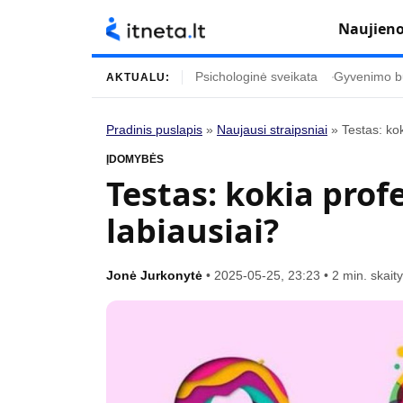
Naujien
Psichologinė sveikata
Gyvenimo b
AKTUALU:
Pradinis puslapis
»
Naujausi straipsniai
»
Testas: kok
Turinys
Temos
ĮDOMYBĖS
Testas: kokia prof
Naujausi straipsniai
Horoskopai
labiausiai?
Gyvenimas
Kulinarija
Įdomybės
Technologijos
Jonė Jurkonytė
•
2025-05-25, 23:23
•
2 min. skai
Mada
Gyvenimo būda
Mokslas
Vasaros mada
Namai ir interjeras
Tėvai ir vaikai