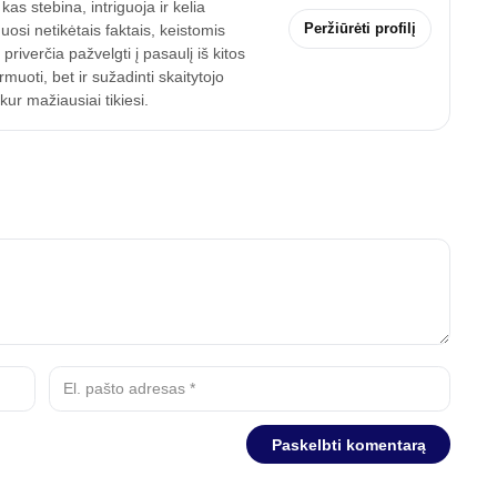
as stebina, intriguoja ir kelia
Peržiūrėti profilį
uosi netikėtais faktais, keistomis
riverčia pažvelgti į pasaulį iš kitos
uoti, bet ir sužadinti skaitytojo
ur mažiausiai tikiesi.