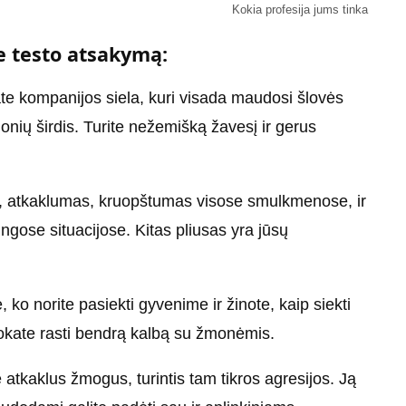
Kokia profesija jums tinka
e testo atsakymą:
te kompanijos siela, kuri visada maudosi šlovės
onių širdis. Turite nežemišką žavesį ir gerus
 atkaklumas, kruopštumas visose smulkmenose, ir
gose ​​situacijose. Kitas pliusas yra jūsų
 ko norite pasiekti gyvenime ir žinote, kaip siekti
mokate rasti bendrą kalbą su žmonėmis.
 atkaklus žmogus, turintis tam tikros agresijos. Ją