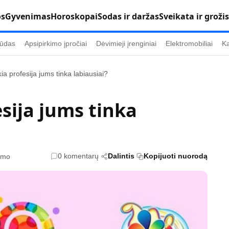
os
Gyvenimas
Horoskopai
Sodas ir daržas
Sveikata ir grožis
ūdas
Apsipirkimo įpročiai
Dėvimieji įrenginiai
Elektromobiliai
Ka
ia profesija jums tinka labiausiai?
Populiaru
Informacija
esija jums tinka
Kultūra
Etikos politika
Sodas ir daržas
Klaidų taisymo 
Sveikata ir grožis
Naudojimo sąl
0 komentarų
Dalintis
Kopijuoti nuorodą
tymo
s
Karjera
Privatumo polit
Psichologinė sveikata
Reklamos polit
Tvari mada
Slapukų politik