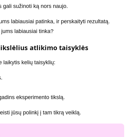
 gali sužinoti ką nors naujo.
ums labiausiai patinka, ir perskaityti rezultatą.
a jums labiausiai tinka?
ikslėlius atlikimo taisyklės
laikytis kelių taisyklių:
s.
gadins eksperimento tikslą.
isti jūsų polinkį į tam tikrą veiklą.