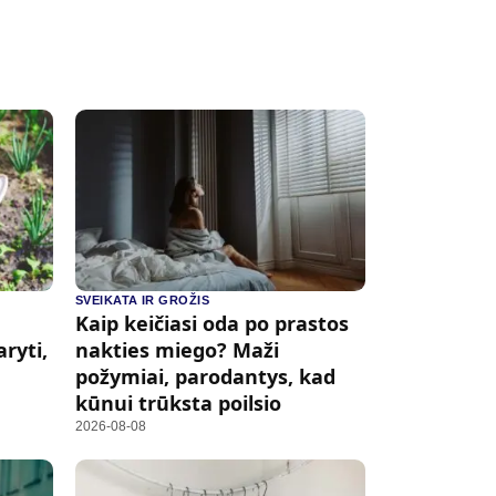
SVEIKATA IR GROŽIS
Kaip keičiasi oda po prastos
aryti,
nakties miego? Maži
požymiai, parodantys, kad
kūnui trūksta poilsio
2026-08-08