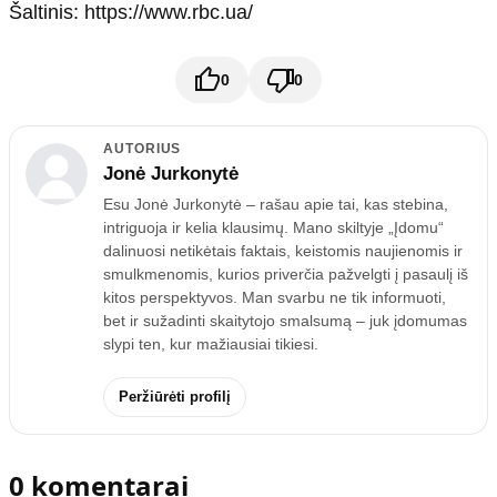
Šaltinis: https://www.rbc.ua/
0
0
AUTORIUS
Jonė Jurkonytė
Esu Jonė Jurkonytė – rašau apie tai, kas stebina,
intriguoja ir kelia klausimų. Mano skiltyje „Įdomu“
dalinuosi netikėtais faktais, keistomis naujienomis ir
smulkmenomis, kurios priverčia pažvelgti į pasaulį iš
kitos perspektyvos. Man svarbu ne tik informuoti,
bet ir sužadinti skaitytojo smalsumą – juk įdomumas
slypi ten, kur mažiausiai tikiesi.
Peržiūrėti profilį
0 komentarai