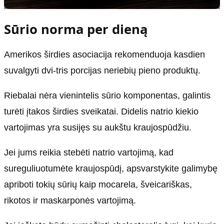
Sūrio norma per dieną
Amerikos širdies asociacija rekomenduoja kasdien
suvalgyti dvi-tris porcijas neriebių pieno produktų.
Riebalai nėra vienintelis sūrio komponentas, galintis
turėti įtakos širdies sveikatai. Didelis natrio kiekio
vartojimas yra susijęs su aukštu kraujospūdžiu.
Jei jums reikia stebėti natrio vartojimą, kad
sureguliuotumėte kraujospūdį, apsvarstykite galimybę
apriboti tokių sūrių kaip mocarela, šveicariškas,
rikotos ir maskarponės vartojimą.