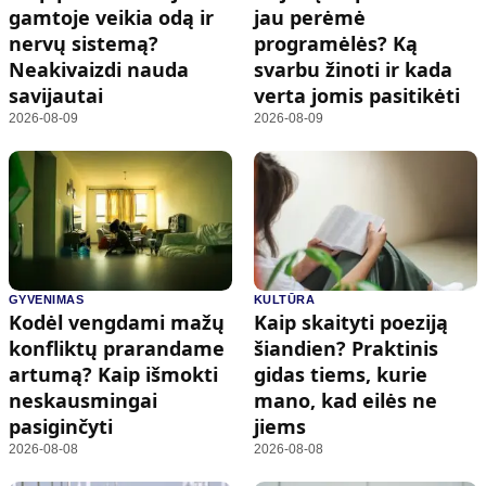
gamtoje veikia odą ir
jau perėmė
nervų sistemą?
programėlės? Ką
Neakivaizdi nauda
svarbu žinoti ir kada
savijautai
verta jomis pasitikėti
2026-08-09
2026-08-09
GYVENIMAS
KULTŪRA
Kodėl vengdami mažų
Kaip skaityti poeziją
konfliktų prarandame
šiandien? Praktinis
artumą? Kaip išmokti
gidas tiems, kurie
neskausmingai
mano, kad eilės ne
pasiginčyti
jiems
2026-08-08
2026-08-08