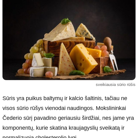
Kultūra
Etikos politika
Sodas ir daržas
Klaidų taisymo politika
Sveikata ir grožis
Naudojimo sąlygos
Karjera
Privatumo politika
Psichologinė sveikata
Reklamos politika
Tvari mada
Slapukų politika
Redakcija
Apie mus
sveikiausia sūrio rūšis
Autoriai
Sūris yra puikus baltymų ir kalcio šaltinis, tačiau ne
Kontaktai
visos sūrio rūšys vienodai naudingos. Mokslininkai
Redakcinė politika
Čederio sūrį pavadino geriausiu širdžiai, nes jame yra
Dirbtinis intelektas
komponentų, kurie skatina kraujagyslių sveikatą ir
normalizuoja cholesterolio lygį.