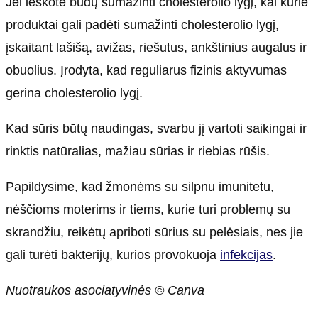
Jei ieškote būdų sumažinti cholesterolio lygį, kai kurie
produktai gali padėti sumažinti cholesterolio lygį,
įskaitant lašišą, avižas, riešutus, ankštinius augalus ir
obuolius. Įrodyta, kad reguliarus fizinis aktyvumas
gerina cholesterolio lygį.
Kad sūris būtų naudingas, svarbu jį vartoti saikingai ir
rinktis natūralias, mažiau sūrias ir riebias rūšis.
Papildysime, kad žmonėms su silpnu imunitetu,
nėščioms moterims ir tiems, kurie turi problemų su
skrandžiu, reikėtų apriboti sūrius su pelėsiais, nes jie
gali turėti bakterijų, kurios provokuoja
infekcijas
.
Nuotraukos asociatyvinės © Canva