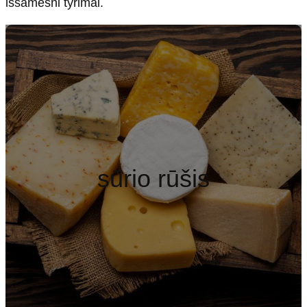
išsamesni tyrimai.
sūrio rūšis