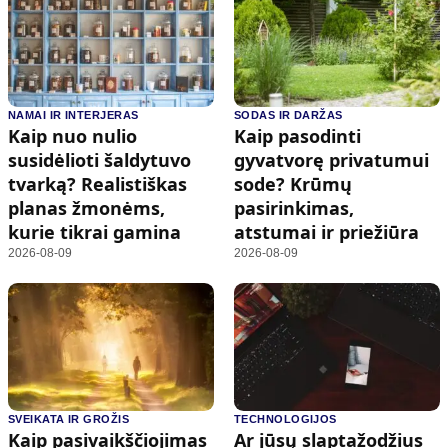
NAMAI IR INTERJERAS
SODAS IR DARŽAS
Kaip nuo nulio
Kaip pasodinti
susidėlioti šaldytuvo
gyvatvorę privatumui
tvarką? Realistiškas
sode? Krūmų
planas žmonėms,
pasirinkimas,
kurie tikrai gamina
atstumai ir priežiūra
2026-08-09
2026-08-09
SVEIKATA IR GROŽIS
TECHNOLOGIJOS
Kaip pasivaikščiojimas
Ar jūsų slaptažodžius