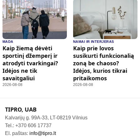
MADA
NAMAI IR INTERJERAS
Kaip žiemą dėvėti
Kaip prie lovos
sportinį džemperį ir
susikurti funkcionalią
atrodyti tvarkingai?
zoną be chaoso?
Idėjos ne tik
Idėjos, kurios tikrai
savaitgaliui
pritaikomos
2026-08-08
2026-08-08
TIPRO, UAB
Kalvarijų g. 99A-33, LT-08219 Vilnius
Tel.: +370 606 17737
El. paštas:
info@tipro.lt