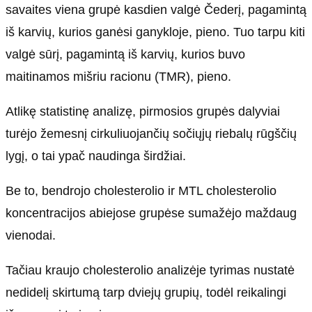
savaites viena grupė kasdien valgė Čederį, pagamintą
iš karvių, kurios ganėsi ganykloje, pieno. Tuo tarpu kiti
valgė sūrį, pagamintą iš karvių, kurios buvo
maitinamos mišriu racionu (TMR), pieno.
Atlikę statistinę analizę, pirmosios grupės dalyviai
turėjo žemesnį cirkuliuojančių sočiųjų riebalų rūgščių
lygį, o tai ypač naudinga širdžiai.
Be to, bendrojo cholesterolio ir MTL cholesterolio
koncentracijos abiejose grupėse sumažėjo maždaug
vienodai.
Tačiau kraujo cholesterolio analizėje tyrimas nustatė
nedidelį skirtumą tarp dviejų grupių, todėl reikalingi