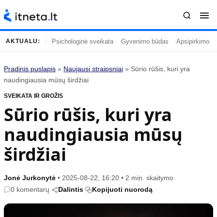
Psichologinė sveikata
Gyvenimo būdas
Apsipirkimo įp
AKTUALU:
Pradinis puslapis
»
Naujausi straipsniai
»
Sūrio rūšis, kuri yra
Turinys
Temos
naudingiausia mūsų širdžiai
SVEIKATA IR GROŽIS
Naujausi straipsniai
Horoskopai
Sūrio rūšis, kuri yra
Gyvenimas
Kulinarija
naudingiausia mūsų
Įdomybės
Technologijos
Mada
Gyvenimo būdas
širdžiai
Mokslas
Vasaros mada
Namai ir interjeras
Tėvai ir vaikai
Jonė Jurkonytė
•
2025-08-22, 16:20
•
2 min. skaitymo
0 komentarų
Dalintis
Kopijuoti nuorodą
Populiaru
Informacija