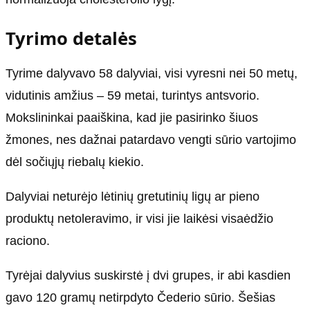
Tyrimo detalės
Tyrime dalyvavo 58 dalyviai, visi vyresni nei 50 metų,
vidutinis amžius – 59 metai, turintys antsvorio.
Mokslininkai paaiškina, kad jie pasirinko šiuos
žmones, nes dažnai patardavo vengti sūrio vartojimo
dėl sočiųjų riebalų kiekio.
Dalyviai neturėjo lėtinių gretutinių ligų ar pieno
produktų netoleravimo, ir visi jie laikėsi visaėdžio
raciono.
Tyrėjai dalyvius suskirstė į dvi grupes, ir abi kasdien
gavo 120 gramų netirpdyto Čederio sūrio. Šešias