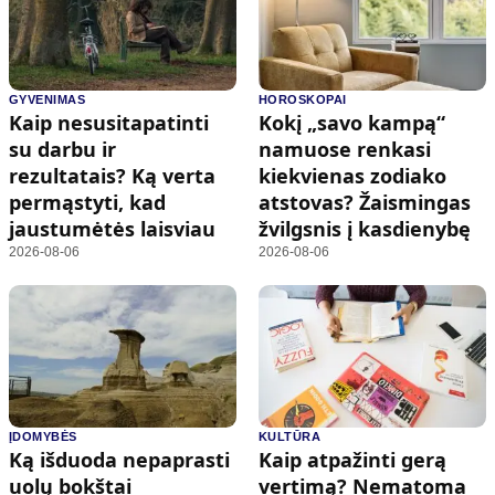
GYVENIMAS
HOROSKOPAI
Kaip nesusitapatinti
Kokį „savo kampą“
su darbu ir
namuose renkasi
rezultatais? Ką verta
kiekvienas zodiako
permąstyti, kad
atstovas? Žaismingas
jaustumėtės laisviau
žvilgsnis į kasdienybę
2026-08-06
2026-08-06
ĮDOMYBĖS
KULTŪRA
Ką išduoda nepaprasti
Kaip atpažinti gerą
uolų bokštai
vertimą? Nematoma