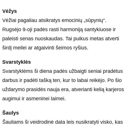
Vėžys
Vėžiai pagaliau atsikratys emocinių „sūpynių“.
Rugsėjo 9-oji padės rasti harmoniją santykiuose ir
paleisti senas nuoskaudas. Tai puikus metas atverti
širdį meilei ar atgaivinti šeimos ryšius.
Svarstyklės
Svarstyklėms ši diena padės užbaigti seniai pradėtus
darbus ir padėti tašką ten, kur to labai reikėjo. Po šio
uždarymo prasidės nauja era, atverianti kelią karjeros
augimui ir asmeninei laimei.
Šaulys
Šauliams ši veidrodinė data leis nusikratyti visko, kas