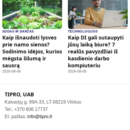
SODAS IR DARŽAS
TECHNOLOGIJOS
Kaip išnaudoti lysves
Kaip DI gali sutaupyti
prie namo sienos?
jūsų laiką biure? 7
Sodinimo idėjos, kurios
realūs pavyzdžiai iš
mėgsta šilumą ir
kasdienio darbo
sausrą
kompiuteriu
2026-08-06
2026-08-06
TIPRO, UAB
Kalvarijų g. 99A-33, LT-08219 Vilnius
Tel.: +370 606 17737
El. paštas:
info@tipro.lt