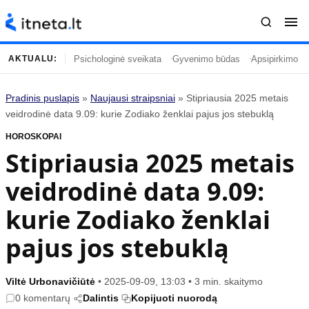
Psichologinė sveikata
Gyvenimo būdas
Apsipirkimo įp
AKTUALU:
Pradinis puslapis
»
Naujausi straipsniai
»
Stipriausia 2025 metais
Turinys
Temos
veidrodinė data 9.09: kurie Zodiako ženklai pajus jos stebuklą
HOROSKOPAI
Naujausi straipsniai
Horoskopai
Stipriausia 2025 metais
Gyvenimas
Kulinarija
veidrodinė data 9.09:
Įdomybės
Technologijos
Mada
Gyvenimo būdas
kurie Zodiako ženklai
Mokslas
Vasaros mada
pajus jos stebuklą
Namai ir interjeras
Tėvai ir vaikai
Viltė Urbonavičiūtė
•
2025-09-09, 13:03
•
3 min. skaitymo
Populiaru
Informacija
0 komentarų
Dalintis
Kopijuoti nuorodą