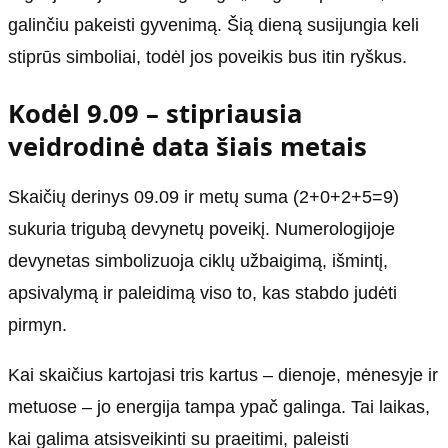
galinčiu pakeisti gyvenimą. Šią dieną susijungia keli
stiprūs simboliai, todėl jos poveikis bus itin ryškus.
Kodėl 9.09 – stipriausia
veidrodinė data šiais metais
Skaičių derinys 09.09 ir metų suma (2+0+2+5=9)
sukuria trigubą devynetų poveikį. Numerologijoje
devynetas simbolizuoja ciklų užbaigimą, išmintį,
apsivalymą ir paleidimą viso to, kas stabdo judėti
pirmyn.
Kai skaičius kartojasi tris kartus – dienoje, mėnesyje ir
metuose – jo energija tampa ypač galinga. Tai laikas,
kai galima atsisveikinti su praeitimi, paleisti