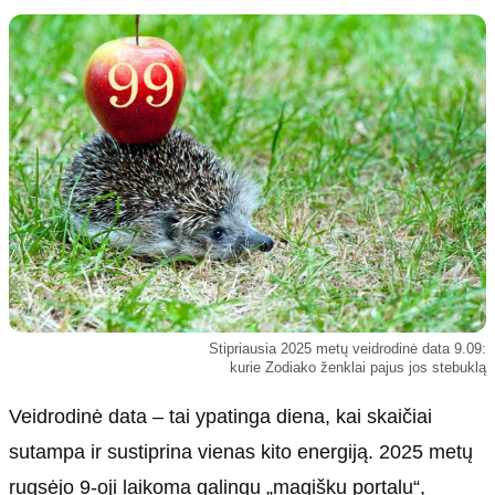
Kultūra
Etikos politika
Sodas ir daržas
Klaidų taisymo politika
Sveikata ir grožis
Naudojimo sąlygos
Karjera
Privatumo politika
Psichologinė sveikata
Reklamos politika
Tvari mada
Slapukų politika
Redakcija
Apie mus
Autoriai
Stipriausia 2025 metų veidrodinė data 9.09:
Kontaktai
kurie Zodiako ženklai pajus jos stebuklą
Redakcinė politika
Veidrodinė data – tai ypatinga diena, kai skaičiai
Dirbtinis intelektas
sutampa ir sustiprina vienas kito energiją. 2025 metų
rugsėjo 9-oji laikoma galingu „magišku portalu“,