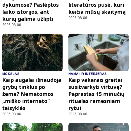
dykumose? Paslėptos
literatūros pusė, kuri
laiko istorijos, ant
keičia mūsų skaitymą
kurių galima užlipti
2026-08-06
2026-08-06
MOKSLAS
NAMAI IR INTERJERAS
Kaip augalai išnaudoja
Kaip vakarais greitai
grybų tinklus po
susitvarkyti virtuvę?
žeme? Nematomos
Paprastas 15 minučių
„miško interneto“
ritualas ramesniam
taisyklės
rytui
2026-08-06
2026-08-06