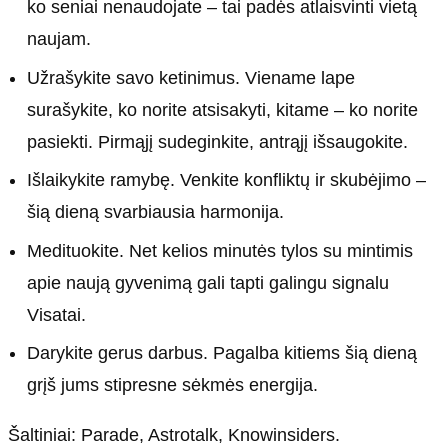
ko seniai nenaudojate – tai padės atlaisvinti vietą
naujam.
Užrašykite savo ketinimus. Viename lape
surašykite, ko norite atsisakyti, kitame – ko norite
pasiekti. Pirmąjį sudeginkite, antrąjį išsaugokite.
Išlaikykite ramybę. Venkite konfliktų ir skubėjimo –
šią dieną svarbiausia harmonija.
Medituokite. Net kelios minutės tylos su mintimis
apie naują gyvenimą gali tapti galingu signalu
Visatai.
Darykite gerus darbus. Pagalba kitiems šią dieną
grįš jums stipresne sėkmės energija.
Šaltiniai: Parade, Astrotalk, Knowinsiders.