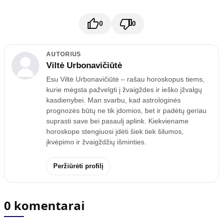
0
0
AUTORIUS
Viltė Urbonavičiūtė
Esu Viltė Urbonavičiūtė – rašau horoskopus tiems,
kurie mėgsta pažvelgti į žvaigždes ir ieško įžvalgų
kasdienybei. Man svarbu, kad astrologinės
prognozės būtų ne tik įdomios, bet ir padėtų geriau
suprasti save bei pasaulį aplink. Kiekviename
horoskope stengiuosi įdėti šiek tiek šilumos,
įkvėpimo ir žvaigždžių išminties.
Peržiūrėti profilį
0 komentarai