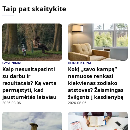
Taip pat skaitykite
GYVENIMAS
HOROSKOPAI
Kaip nesusitapatinti
Kokį „savo kampą“
su darbu ir
namuose renkasi
rezultatais? Ką verta
kiekvienas zodiako
permąstyti, kad
atstovas? Žaismingas
jaustumėtės laisviau
žvilgsnis į kasdienybę
2026-08-06
2026-08-06