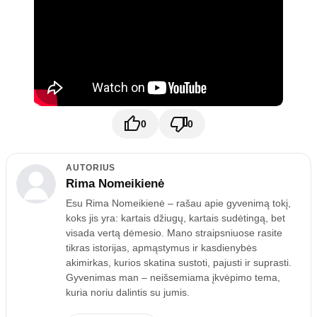
0
0
AUTORIUS
Rima Nomeikienė
Esu Rima Nomeikienė – rašau apie gyvenimą tokį,
koks jis yra: kartais džiugų, kartais sudėtingą, bet
visada vertą dėmesio. Mano straipsniuose rasite
tikras istorijas, apmąstymus ir kasdienybės
akimirkas, kurios skatina sustoti, pajusti ir suprasti.
Gyvenimas man – neišsemiama įkvėpimo tema,
kuria noriu dalintis su jumis.