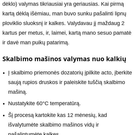
dėklo) valymas tikriausiai yra geriausias. Kai pirmą
kartą dėklą išėmiau, man buvo sunku pašalinti lipnų
ploviklio sluoksnį ir kalkes. Valydavau jį maždaug 2
kartus per metus, ir, laimei, kartą mano sesuo pamatė
ir davė man puikų patarimą.
Skalbimo mašinos valymas nuo kalkių
Į skalbimo priemonės dozatorių įpilkite acto, įberkite
saują rupios druskos ir paleiskite tuščią skalbimo
mašiną.
Nustatykite 60°C temperatūrą.
Šį procesą kartokite kas 12 mėnesių, kad
išvalytumėte skalbimo mašinos vidų ir
pašalintumėte kalkes.