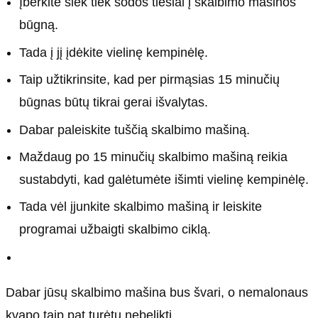
Įberkite šiek tiek sodos tiesiai į skalbimo mašinos
būgną.
Tada į jį įdėkite vielinę kempinėlę.
Taip užtikrinsite, kad per pirmąsias 15 minučių
būgnas būtų tikrai gerai išvalytas.
Dabar paleiskite tuščią skalbimo mašiną.
Maždaug po 15 minučių skalbimo mašiną reikia
sustabdyti, kad galėtumėte išimti vielinę kempinėlę.
Tada vėl įjunkite skalbimo mašiną ir leiskite
programai užbaigti skalbimo ciklą.
Dabar jūsų skalbimo mašina bus švari, o nemalonaus
kvapo taip pat turėtų nebelikti.