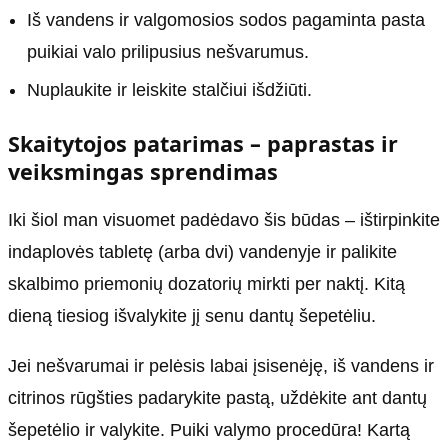
Iš vandens ir valgomosios sodos pagaminta pasta
puikiai valo prilipusius nešvarumus.
Nuplaukite ir leiskite stalčiui išdžiūti.
Skaitytojos patarimas – paprastas ir
veiksmingas sprendimas
Iki šiol man visuomet padėdavo šis būdas – ištirpinkite
indaplovės tabletę (arba dvi) vandenyje ir palikite
skalbimo priemonių dozatorių mirkti per naktį. Kitą
dieną tiesiog išvalykite jį senu dantų šepetėliu.
Jei nešvarumai ir pelėsis labai įsisenėję, iš vandens ir
citrinos rūgšties padarykite pastą, uždėkite ant dantų
šepetėlio ir valykite. Puiki valymo procedūra! Kartą