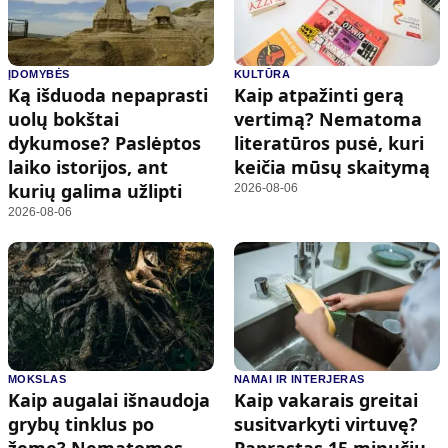
ĮDOMYBĖS
KULTŪRA
Ką išduoda nepaprasti
Kaip atpažinti gerą
uolų bokštai
vertimą? Nematoma
dykumose? Paslėptos
literatūros pusė, kuri
laiko istorijos, ant
keičia mūsų skaitymą
kurių galima užlipti
2026-08-06
2026-08-06
MOKSLAS
NAMAI IR INTERJERAS
Kaip augalai išnaudoja
Kaip vakarais greitai
grybų tinklus po
susitvarkyti virtuvę?
žeme? Nematomos
Paprastas 15 minučių