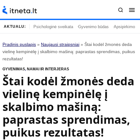
Psichologinė sveikata
Gyvenimo būdas
Apsipirkimo įp
AKTUALU:
Pradinis puslapis
»
Naujausi straipsniai
»
Štai kodėl žmonės deda
Turinys
Temos
vielinę kempinėlę į skalbimo mašiną: paprastas sprendimas, puikus
rezultatas!
Naujausi straipsniai
Horoskopai
GYVENIMAS
,
NAMAI IR INTERJERAS
Gyvenimas
Kulinarija
Štai kodėl žmonės deda
Įdomybės
Technologijos
vielinę kempinėlę į
Mada
Gyvenimo būdas
Mokslas
Vasaros mada
skalbimo mašiną:
Namai ir interjeras
Tėvai ir vaikai
paprastas sprendimas,
puikus rezultatas!
Populiaru
Informacija