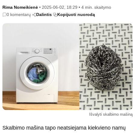
Kultūra
Etikos politika
Rima Nomeikienė
•
2025-06-02, 18:29
•
4 min. skaitymo
Sodas ir daržas
Klaidų taisymo politika
0 komentarų
Dalintis
Kopijuoti nuorodą
Sveikata ir grožis
Naudojimo sąlygos
Karjera
Privatumo politika
Psichologinė sveikata
Reklamos politika
Tvari mada
Slapukų politika
Redakcija
Apie mus
Autoriai
Kontaktai
Redakcinė politika
Išvalyti skalbimo mašiną
Dirbtinis intelektas
Skalbimo mašina tapo neatsiejama kiekvieno namų