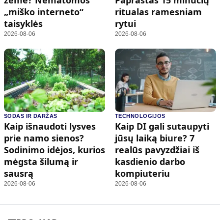
„miško interneto“
ritualas ramesniam
taisyklės
rytui
2026-08-06
2026-08-06
SODAS IR DARŽAS
TECHNOLOGIJOS
Kaip išnaudoti lysves
Kaip DI gali sutaupyti
prie namo sienos?
jūsų laiką biure? 7
Sodinimo idėjos, kurios
realūs pavyzdžiai iš
mėgsta šilumą ir
kasdienio darbo
sausrą
kompiuteriu
2026-08-06
2026-08-06