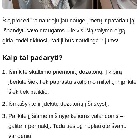
Šią procedūrą naudoju jau daugelį metų ir patariau ją
išbandyti savo draugams. Jie visi šią valymo eigą
giria, todėl tikiuosi, kad ji bus naudinga ir jums!
Kaip tai padaryti?
Išimkite skalbimo priemonių dozatorių. Į kibirą
įberkite šiek tiek paprastų skalbimo miltelių ir įpilkite
šiek tiek baliklio.
Išmaišykite ir įdėkite dozatorių į šį skystį.
Palikite jį šiame mišinyje kelioms valandoms –
galite ir per naktį. Tada tiesiog nuplaukite švariu
vandeniu.