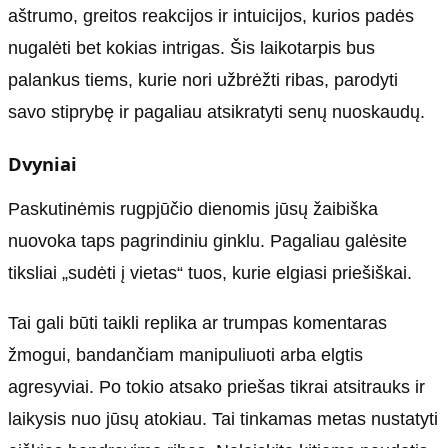
aštrumo, greitos reakcijos ir intuicijos, kurios padės
nugalėti bet kokias intrigas. Šis laikotarpis bus
palankus tiems, kurie nori užbrėžti ribas, parodyti
savo stiprybę ir pagaliau atsikratyti senų nuoskaudų.
Dvyniai
Paskutinėmis rugpjūčio dienomis jūsų žaibiška
nuovoka taps pagrindiniu ginklu. Pagaliau galėsite
tiksliai „sudėti į vietas“ tuos, kurie elgiasi priešiškai.
Tai gali būti taikli replika ar trumpas komentaras
žmogui, bandančiam manipuliuoti arba elgtis
agresyviai. Po tokio atsako priešas tikrai atsitrauks ir
laikysis nuo jūsų atokiau. Tai tinkamas metas nustatyti