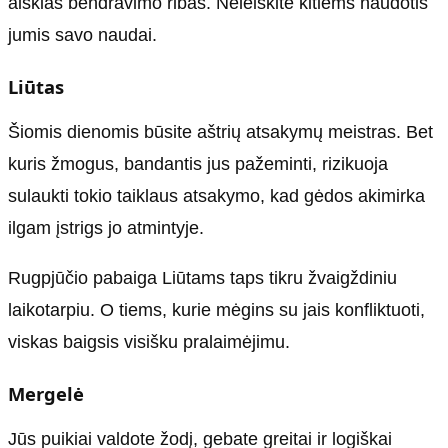
aiškias bendravimo ribas. Neleiskite kitiems naudotis
jumis savo naudai.
Liūtas
Šiomis dienomis būsite aštrių atsakymų meistras. Bet
kuris žmogus, bandantis jus pažeminti, rizikuoja
sulaukti tokio taiklaus atsakymo, kad gėdos akimirka
ilgam įstrigs jo atmintyje.
Rugpjūčio pabaiga Liūtams taps tikru žvaigždiniu
laikotarpiu. O tiems, kurie mėgins su jais konfliktuoti,
viskas baigsis visišku pralaimėjimu.
Mergelė
Jūs puikiai valdote žodį, gebate greitai ir logiškai