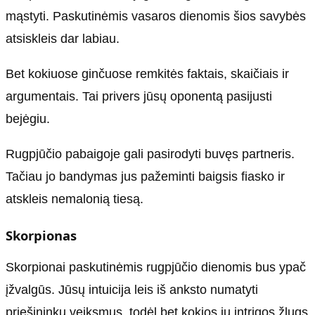
mąstyti. Paskutinėmis vasaros dienomis šios savybės
atsiskleis dar labiau.
Bet kokiuose ginčuose remkitės faktais, skaičiais ir
argumentais. Tai privers jūsų oponentą pasijusti
bejėgiu.
Rugpjūčio pabaigoje gali pasirodyti buvęs partneris.
Tačiau jo bandymas jus pažeminti baigsis fiasko ir
atskleis nemalonią tiesą.
Skorpionas
Skorpionai paskutinėmis rugpjūčio dienomis bus ypač
įžvalgūs. Jūsų intuicija leis iš anksto numatyti
priešininkų veiksmus, todėl bet kokios jų intrigos žlugs