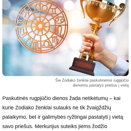
Kultūra
Etikos politika
Sodas ir daržas
Klaidų taisymo politika
Sveikata ir grožis
Naudojimo sąlygos
Karjera
Privatumo politika
Psichologinė sveikata
Reklamos politika
Tvari mada
Slapukų politika
Redakcija
Apie mus
Šie Zodiako ženklai paskutinėmis rugpjūčio
dienomis pastatys priešus į vietą
Autoriai
Kontaktai
Paskutinės rugpjūčio dienos žada netikėtumų – kai
Redakcinė politika
kurie Zodiako ženklai sulauks ne tik žvaigždžių
Dirbtinis intelektas
palaikymo, bet ir galimybės ryžtingai pastatyti į vietą
savo priešus. Merkurijus suteiks jiems žodžio