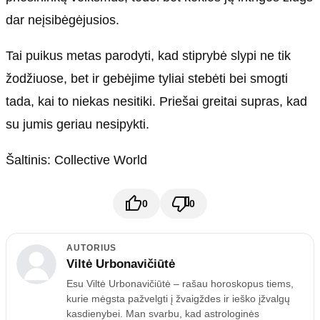
dar neįsibėgėjusios.
Tai puikus metas parodyti, kad stiprybė slypi ne tik
žodžiuose, bet ir gebėjime tyliai stebėti bei smogti
tada, kai to niekas nesitiki. Priešai greitai supras, kad
su jumis geriau nesipykti.
Šaltinis: Collective World
0
0
AUTORIUS
Viltė Urbonavičiūtė
Esu Viltė Urbonavičiūtė – rašau horoskopus tiems,
kurie mėgsta pažvelgti į žvaigždes ir ieško įžvalgų
kasdienybei. Man svarbu, kad astrologinės