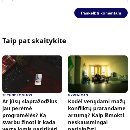
Taip pat skaitykite
TECHNOLOGIJOS
GYVENIMAS
Ar jūsų slaptažodžius
Kodėl vengdami mažų
jau perėmė
konfliktų prarandame
programėlės? Ką
artumą? Kaip išmokti
svarbu žinoti ir kada
neskausmingai
verta jomis pasitikėti
pasiginčyti