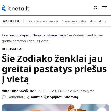
Psichologinė sveikata
Gyvenimo būdas
Apsipirkimo įp
AKTUALU:
Pradinis puslapis
»
Naujausi straipsniai
»
Šie Zodiako ženklai jau
Turinys
Temos
greitai pastatys priešus į vietą
HOROSKOPAI
Naujausi straipsniai
Horoskopai
Šie Zodiako ženklai jau
Gyvenimas
Kulinarija
greitai pastatys priešus
Įdomybės
Technologijos
Mada
Gyvenimo būdas
į vietą
Mokslas
Vasaros mada
Namai ir interjeras
Tėvai ir vaikai
Viltė Urbonavičiūtė
•
2025-08-29, 14:30
•
2 min. skaitymo
0 komentarų
Dalintis
Kopijuoti nuorodą
Populiaru
Informacija