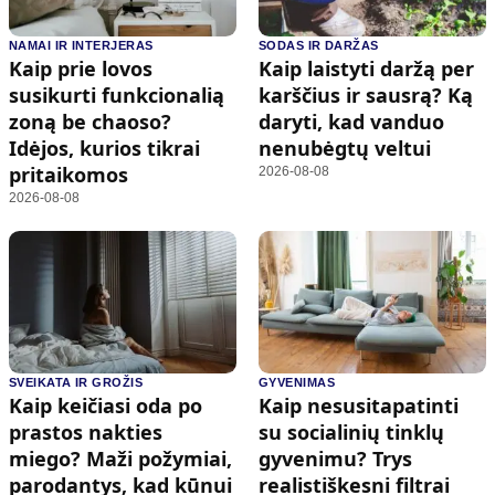
NAMAI IR INTERJERAS
SODAS IR DARŽAS
Kaip prie lovos
Kaip laistyti daržą per
susikurti funkcionalią
karščius ir sausrą? Ką
zoną be chaoso?
daryti, kad vanduo
Idėjos, kurios tikrai
nenubėgtų veltui
pritaikomos
2026-08-08
2026-08-08
SVEIKATA IR GROŽIS
GYVENIMAS
Kaip keičiasi oda po
Kaip nesusitapatinti
prastos nakties
su socialinių tinklų
miego? Maži požymiai,
gyvenimu? Trys
parodantys, kad kūnui
realistiškesni filtrai