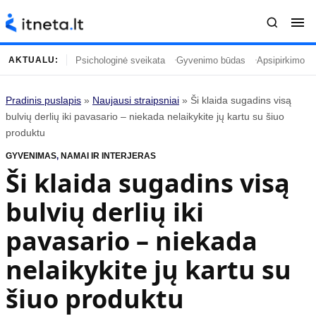
Psichologinė sveikata
Gyvenimo būdas
Apsipirkimo įp
AKTUALU:
Pradinis puslapis
»
Naujausi straipsniai
»
Ši klaida sugadins visą
Turinys
Temos
bulvių derlių iki pavasario – niekada nelaikykite jų kartu su šiuo
produktu
Naujausi straipsniai
Horoskopai
GYVENIMAS
,
NAMAI IR INTERJERAS
Gyvenimas
Kulinarija
Ši klaida sugadins visą
Įdomybės
Technologijos
bulvių derlių iki
Mada
Gyvenimo būdas
Mokslas
Vasaros mada
pavasario – niekada
Namai ir interjeras
Tėvai ir vaikai
nelaikykite jų kartu su
šiuo produktu
Populiaru
Informacija