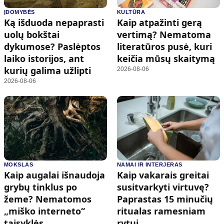
ĮDOMYBĖS
KULTŪRA
Ką išduoda nepaprasti
Kaip atpažinti gerą
uolų bokštai
vertimą? Nematoma
dykumose? Paslėptos
literatūros pusė, kuri
laiko istorijos, ant
keičia mūsų skaitymą
kurių galima užlipti
2026-08-06
2026-08-06
MOKSLAS
NAMAI IR INTERJERAS
Kaip augalai išnaudoja
Kaip vakarais greitai
grybų tinklus po
susitvarkyti virtuvę?
žeme? Nematomos
Paprastas 15 minučių
„miško interneto“
ritualas ramesniam
taisyklės
rytui