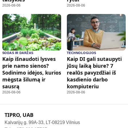
2026-08-06
2026-08-06
SODAS IR DARŽAS
TECHNOLOGIJOS
Kaip išnaudoti lysves
Kaip DI gali sutaupyti
prie namo sienos?
jūsų laiką biure? 7
Sodinimo idėjos, kurios
realūs pavyzdžiai iš
mėgsta šilumą ir
kasdienio darbo
sausrą
kompiuteriu
2026-08-06
2026-08-06
TIPRO, UAB
Kalvarijų g. 99A-33, LT-08219 Vilnius