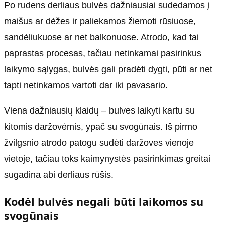
Po rudens derliaus bulvės dažniausiai sudedamos į
maišus ar dėžes ir paliekamos žiemoti rūsiuose,
sandėliukuose ar net balkonuose. Atrodo, kad tai
paprastas procesas, tačiau netinkamai pasirinkus
laikymo sąlygas, bulvės gali pradėti dygti, pūti ar net
tapti netinkamos vartoti dar iki pavasario.
Viena dažniausių klaidų – bulves laikyti kartu su
kitomis daržovėmis, ypač su svogūnais. Iš pirmo
žvilgsnio atrodo patogu sudėti daržoves vienoje
vietoje, tačiau toks kaimynystės pasirinkimas greitai
sugadina abi derliaus rūšis.
Kodėl bulvės negali būti laikomos su
svogūnais