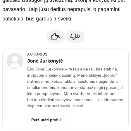
pavasario. Taip jūsų derlius neprapuls, o pagaminti
patiekalai bus gardūs ir sveiki.
0
0
AUTORIUS
Jonė Jurkonytė
Esu Jonė Jurkonytė – rašau apie tai, kas stebina,
intriguoja ir kelia klausimų. Mano skiltyje „Įdomu“
dalinuosi netikėtais faktais, keistomis naujienomis ir
smulkmenomis, kurios priverčia pažvelgti į pasaulį iš
kitos perspektyvos. Man svarbu ne tik informuoti,
bet ir sužadinti skaitytojo smalsumą – juk įdomumas
slypi ten, kur mažiausiai tikiesi.
Peržiūrėti profilį