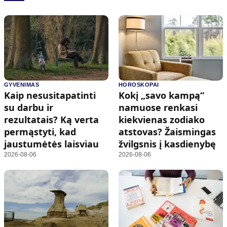
GYVENIMAS
HOROSKOPAI
Kaip nesusitapatinti
Kokį „savo kampą“
su darbu ir
namuose renkasi
rezultatais? Ką verta
kiekvienas zodiako
permąstyti, kad
atstovas? Žaismingas
jaustumėtės laisviau
žvilgsnis į kasdienybę
2026-08-06
2026-08-06