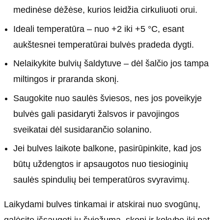
medinėse dėžėse, kurios leidžia cirkuliuoti orui.
Ideali temperatūra – nuo +2 iki +5 °C, esant
aukštesnei temperatūrai bulvės pradeda dygti.
Nelaikykite bulvių šaldytuve – dėl šalčio jos tampa
miltingos ir praranda skonį.
Saugokite nuo saulės šviesos, nes jos poveikyje
bulvės gali pasidaryti žalsvos ir pavojingos
sveikatai dėl susidarančio solanino.
Jei bulves laikote balkone, pasirūpinkite, kad jos
būtų uždengtos ir apsaugotos nuo tiesioginių
saulės spindulių bei temperatūros svyravimų.
Laikydami bulves tinkamai ir atskirai nuo svogūnų,
galėsite išsaugoti jų šviežumą, skonį ir kokybę iki pat