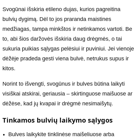
Svogūnai išskiria etileno dujas, kurios pagreitina
bulvių dygimą. Dėl to jos praranda maistines
medžiagas, tampa minkštos ir netinkamos vartoti. Be
to, abi šios daržovės išskiria daug drėgmės, o tai
sukuria puikias sąlygas pelėsiui ir puviniui. Jei vienoje
dėžėje pradeda gesti viena bulvė, netrukus supus ir
kitos.
Norint to išvengti, svogūnus ir bulves būtina laikyti
visiškai atskirai, geriausia – skirtinguose maišuose ar
dėžėse, kad jų kvapai ir drėgmė nesimaišytų.
Tinkamos bulvių laikymo sąlygos
Bulves laikykite tinklinėse maišeliuose arba