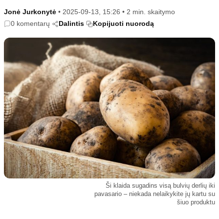
Kultūra
Etikos politika
Jonė Jurkonytė
•
2025-09-13, 15:26
•
2 min. skaitymo
Sodas ir daržas
Klaidų taisymo politika
0 komentarų
Dalintis
Kopijuoti nuorodą
Sveikata ir grožis
Naudojimo sąlygos
Karjera
Privatumo politika
Psichologinė sveikata
Reklamos politika
Tvari mada
Slapukų politika
Redakcija
Apie mus
Autoriai
Kontaktai
Redakcinė politika
Ši klaida sugadins visą bulvių derlių iki
Dirbtinis intelektas
pavasario – niekada nelaikykite jų kartu su
šiuo produktu