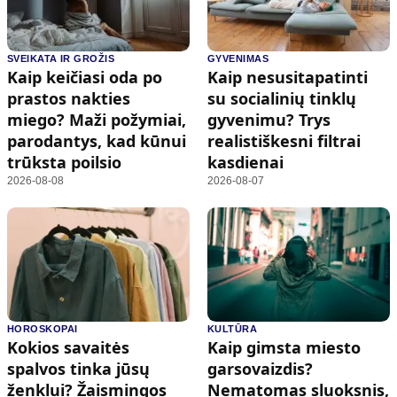
SVEIKATA IR GROŽIS
GYVENIMAS
Kaip keičiasi oda po
Kaip nesusitapatinti
prastos nakties
su socialinių tinklų
miego? Maži požymiai,
gyvenimu? Trys
parodantys, kad kūnui
realistiškesni filtrai
trūksta poilsio
kasdienai
2026-08-08
2026-08-07
HOROSKOPAI
KULTŪRA
Kokios savaitės
Kaip gimsta miesto
spalvos tinka jūsų
garsovaizdis?
ženklui? Žaismingos
Nematomas sluoksnis,