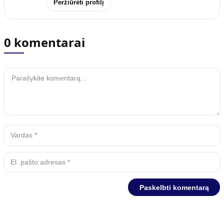
Peržiūrėti profilį
0 komentarai