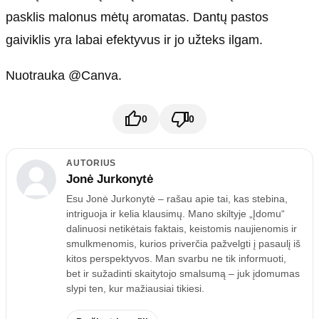
pasklis malonus mėtų aromatas. Dantų pastos
gaiviklis yra labai efektyvus ir jo užteks ilgam.
Nuotrauka @Canva.
0
0
AUTORIUS
Jonė Jurkonytė
Esu Jonė Jurkonytė – rašau apie tai, kas stebina,
intriguoja ir kelia klausimų. Mano skiltyje „Įdomu“
dalinuosi netikėtais faktais, keistomis naujienomis ir
smulkmenomis, kurios priverčia pažvelgti į pasaulį iš
kitos perspektyvos. Man svarbu ne tik informuoti,
bet ir sužadinti skaitytojo smalsumą – juk įdomumas
slypi ten, kur mažiausiai tikiesi.