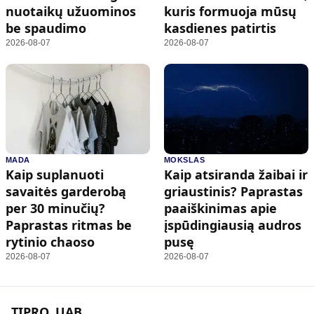
nuotaikų užuominos
kuris formuoja mūsų
be spaudimo
kasdienes patirtis
2026-08-07
2026-08-07
MADA
MOKSLAS
Kaip suplanuoti
Kaip atsiranda žaibai ir
savaitės garderobą
griaustinis? Paprastas
per 30 minučių?
paaiškinimas apie
Paprastas ritmas be
įspūdingiausią audros
rytinio chaoso
pusę
2026-08-07
2026-08-07
TIPRO, UAB