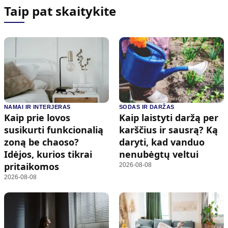
Taip pat skaitykite
NAMAI IR INTERJERAS
SODAS IR DARŽAS
Kaip prie lovos
Kaip laistyti daržą per
susikurti funkcionalią
karščius ir sausrą? Ką
zoną be chaoso?
daryti, kad vanduo
Idėjos, kurios tikrai
nenubėgtų veltui
pritaikomos
2026-08-08
2026-08-08