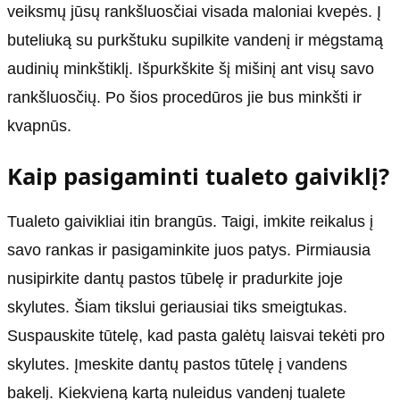
veiksmų jūsų rankšluosčiai visada maloniai kvepės. Į
buteliuką su purkštuku supilkite vandenį ir mėgstamą
audinių minkštiklį. Išpurkškite šį mišinį ant visų savo
rankšluosčių. Po šios procedūros jie bus minkšti ir
kvapnūs.
Kaip pasigaminti tualeto gaiviklį?
Tualeto gaivikliai itin brangūs. Taigi, imkite reikalus į
savo rankas ir pasigaminkite juos patys. Pirmiausia
nusipirkite dantų pastos tūbelę ir pradurkite joje
skylutes. Šiam tikslui geriausiai tiks smeigtukas.
Suspauskite tūtelę, kad pasta galėtų laisvai tekėti pro
skylutes. Įmeskite dantų pastos tūtelę į vandens
bakelį. Kiekvieną kartą nuleidus vandenį tualete