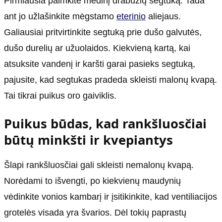
Pirmiausia paimkite medinį drabužių segtuką. Tada
ant jo užlašinkite mėgstamo
eterinio
aliejaus.
Galiausiai pritvirtinkite segtuką prie dušo galvutės,
dušo durelių ar užuolaidos. Kiekvieną kartą, kai
atsuksite vandenį ir karšti garai pasieks segtuką,
pajusite, kad segtukas pradeda skleisti malonų kvapą.
Tai tikrai puikus oro gaiviklis.
Puikus būdas, kad rankšluosčiai
būtų minkšti ir kvepiantys
Šlapi rankšluosčiai gali skleisti nemalonų kvapą.
Norėdami to išvengti, po kiekvienų maudynių
vėdinkite vonios kambarį ir įsitikinkite, kad ventiliacijos
grotelės visada yra švarios. Dėl tokių paprastų