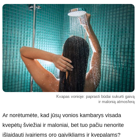
Kultūra
Etikos politika
Sodas ir daržas
Klaidų taisymo politika
Sveikata ir grožis
Naudojimo sąlygos
Karjera
Privatumo politika
Psichologinė sveikata
Reklamos politika
Tvari mada
Slapukų politika
Redakcija
Apie mus
Autoriai
Kvapas vonioje: paprasti būdai sukurti gaivą
Kontaktai
ir malonią atmosferą
Redakcinė politika
Ar norėtumėte, kad jūsų vonios kambarys visada
Dirbtinis intelektas
kvepėtų šviežiai ir maloniai, bet tuo pačiu nenorite
išlaidauti įvairiems oro gaivikliams ir kvepalams?