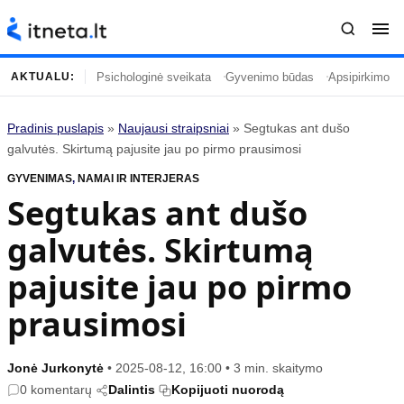
Psichologinė sveikata
Gyvenimo būdas
Apsipirkimo įp
AKTUALU:
Pradinis puslapis
»
Naujausi straipsniai
»
Segtukas ant dušo
Turinys
Temos
galvutės. Skirtumą pajusite jau po pirmo prausimosi
GYVENIMAS
Naujausi straipsniai
,
NAMAI IR INTERJERAS
Horoskopai
Segtukas ant dušo
Gyvenimas
Kulinarija
galvutės. Skirtumą
Įdomybės
Technologijos
Mada
Gyvenimo būdas
pajusite jau po pirmo
Mokslas
Vasaros mada
prausimosi
Namai ir interjeras
Tėvai ir vaikai
Jonė Jurkonytė
•
2025-08-12, 16:00
•
3 min. skaitymo
Populiaru
Informacija
0 komentarų
Dalintis
Kopijuoti nuorodą