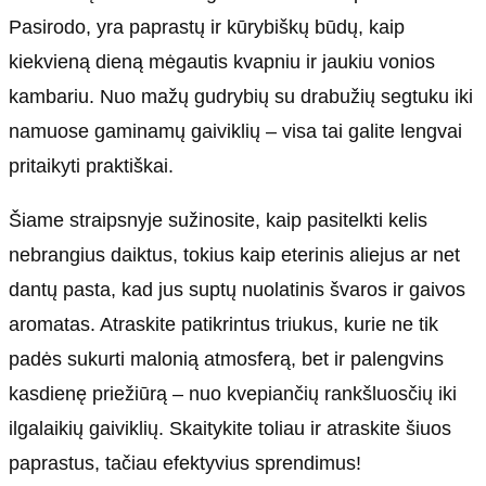
Pasirodo, yra paprastų ir kūrybiškų būdų, kaip
kiekvieną dieną mėgautis kvapniu ir jaukiu vonios
kambariu. Nuo mažų gudrybių su drabužių segtuku iki
namuose gaminamų gaiviklių – visa tai galite lengvai
pritaikyti praktiškai.
Šiame straipsnyje sužinosite, kaip pasitelkti kelis
nebrangius daiktus, tokius kaip eterinis aliejus ar net
dantų pasta, kad jus suptų nuolatinis švaros ir gaivos
aromatas. Atraskite patikrintus triukus, kurie ne tik
padės sukurti malonią atmosferą, bet ir palengvins
kasdienę priežiūrą – nuo kvepiančių rankšluosčių iki
ilgalaikių gaiviklių. Skaitykite toliau ir atraskite šiuos
paprastus, tačiau efektyvius sprendimus!