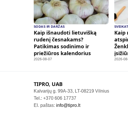
SODAS IR DARŽAS
SVEIKAT
Kaip išnaudoti lietuvišką
Kaip 
rudenį česnakams?
atspi
Patikimas sodinimo ir
Ženkl
priežiūros kalendorius
įsižiū
2026-08-07
2026-08
TIPRO, UAB
Kalvarijų g. 99A-33, LT-08219 Vilnius
Tel.: +370 606 17737
El. paštas:
info@tipro.lt