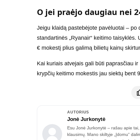
O jei praėjo daugiau nei 
Jeigu klaidą pastebėjote pavėluotai – po
standartinės „Ryanair“ keitimo taisyklės.
€ mokestį plius galimą bilietų kainų skirt
Kai kuriais atvejais gali būti paprasčiau ir 
krypčių keitimo mokestis jau siektų bent 9
AUTORIUS
Jonė Jurkonytė
Esu Jonė Jurkonytė – rašau apie tai, k
klausimų. Mano skiltyje „Įdomu“ dalin