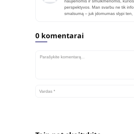
naujienomis ir smulkmenomis, kurios p
perspektyvos. Man svarbu ne tik inform
smalsumą – juk įdomumas slypi ten, k
0 komentarai