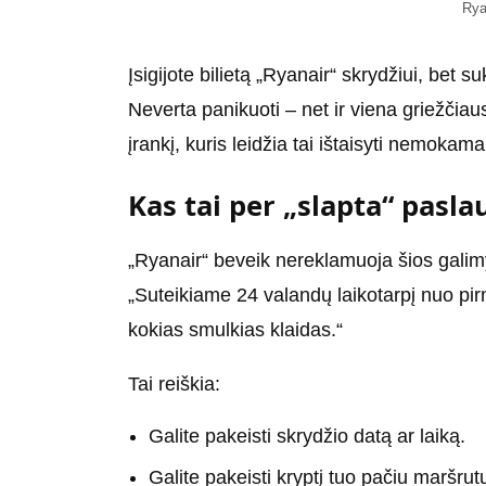
Rya
Įsigijote bilietą „Ryanair“ skrydžiui, bet 
Neverta panikuoti – net ir viena griežčiau
įrankį, kuris leidžia tai ištaisyti nemokama
Kas tai per „slapta“ pasla
„Ryanair“ beveik nereklamuoja šios galimyb
„Suteikiame 24 valandų laikotarpį nuo p
kokias smulkias klaidas.“
Tai reiškia:
Galite pakeisti skrydžio datą ar laiką.
Galite pakeisti kryptį tuo pačiu maršrut