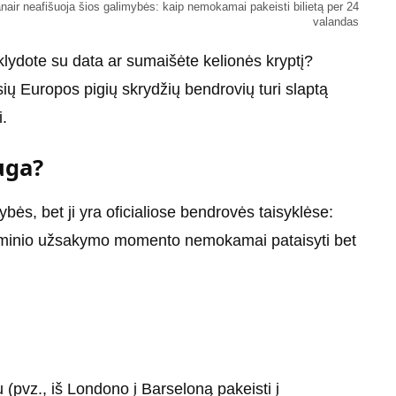
nair neafišuoja šios galimybės: kaip nemokamai pakeisti bilietą per 24
valandas
suklydote su data ar sumaišėte kelionės kryptį?
sių Europos pigių skrydžių bendrovių turi slaptą
i.
uga?
ės, bet ji yra oficialiose bendrovės taisyklėse:
irminio užsakymo momento nemokamai pataisyti bet
u (pvz., iš Londono į Barseloną pakeisti į