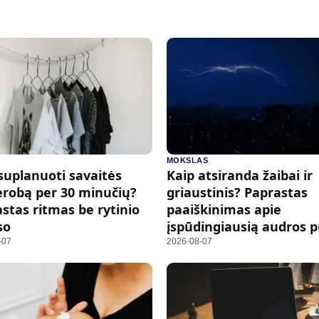
MOKSLAS
suplanuoti savaitės
Kaip atsiranda žaibai ir
robą per 30 minučių?
griaustinis? Paprastas
stas ritmas be rytinio
paaiškinimas apie
so
įspūdingiausią audros 
-07
2026-08-07