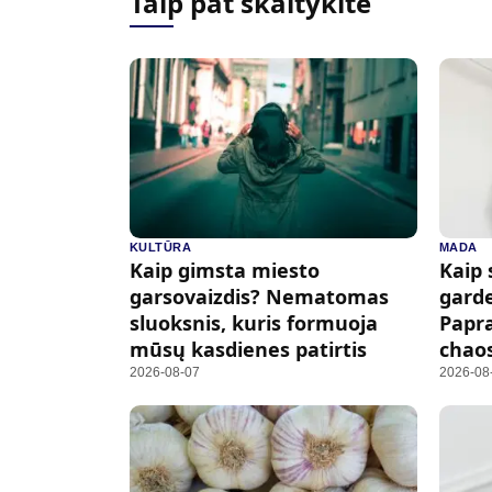
Taip pat skaitykite
KULTŪRA
MADA
Kaip gimsta miesto
Kaip 
garsovaizdis? Nematomas
garde
sluoksnis, kuris formuoja
Papra
mūsų kasdienes patirtis
chao
2026-08-07
2026-08