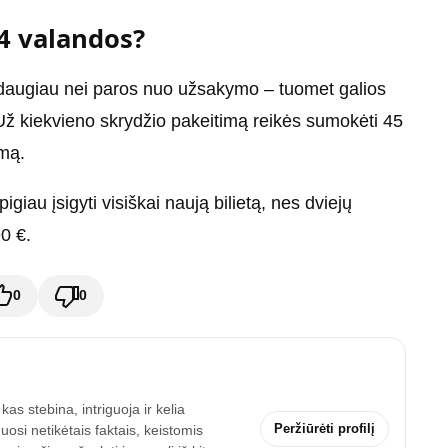
24 valandos?
 daugiau nei paros nuo užsakymo – tuomet galios
 Už kiekvieno skrydžio pakeitimą reikės sumokėti 45
umą.
pigiau įsigyti visiškai naują bilietą, nes dviejų
0 €.
0
0
as stebina, intriguoja ir kelia
Peržiūrėti profilį
uosi netikėtais faktais, keistomis