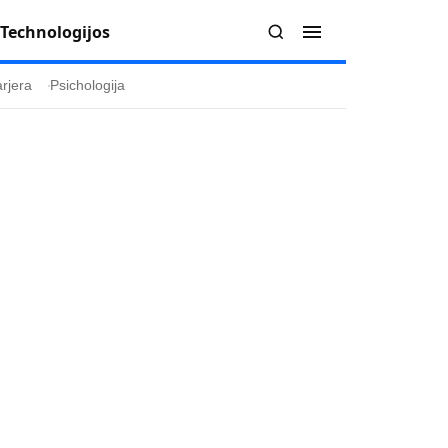
Technologijos
rjera
Psichologija
Redakcija
Apie mus
politika
Autoriai
ygos
Kontaktai
ika
Redakcinė politika
ika
Dirbtinis intelektas
a