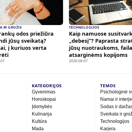
A IR GROŽIS
TECHNOLOGIJOS
rankų odos priežiūra
Kaip namuose susitvark
ndi jūsų sveikatą?
„debesį“? Paprasta stra
ai, į kuriuos verta
jūsų nuotraukoms, faila
rėti
atsarginėms kopijoms
-07
2026-08-07
KATEGORIJOS
TEMOS
Gyvenimas
Psichologinė s
Horoskopai
Namai ir interj
Įdomybės
Sodas ir darža
Kulinarija
Sveikata ir gro
Kultūra
Technologijos
Mada
Karjera