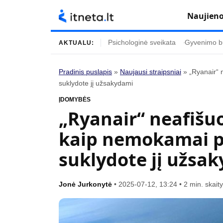
Naujien
Psichologinė sveikata
Gyvenimo b
AKTUALU:
Pradinis puslapis
»
Naujausi straipsniai
»
„Ryanair“ 
suklydote jį užsakydami
Turinys
Temos
ĮDOMYBĖS
Naujausi straipsniai
Horoskopai
„Ryanair“ neafišuo
Gyvenimas
Kulinarija
kaip nemokamai pak
Įdomybės
Technologijos
suklydote jį užsa
Mada
Gyvenimo būda
Mokslas
Vasaros mada
Jonė Jurkonytė
•
2025-07-12, 13:24
•
2 min. skai
Namai ir interjeras
Tėvai ir vaikai