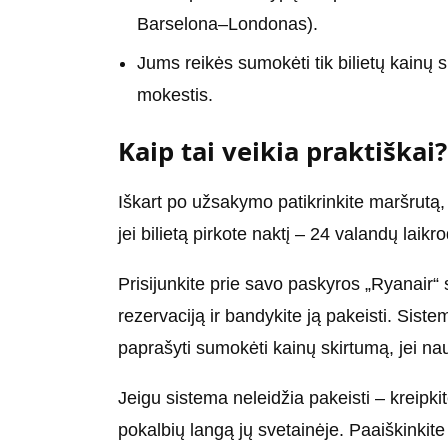
Barselona–Londonas).
Jums reikės sumokėti tik bilietų kainų 
mokestis.
Kaip tai veikia praktiškai?
Iškart po užsakymo patikrinkite maršrutą, 
jei bilietą pirkote naktį – 24 valandų laikrod
Prisijunkite prie savo paskyros „Ryanair“ 
rezervaciją ir bandykite ją pakeisti. Siste
paprašyti sumokėti kainų skirtumą, jei nau
Jeigu sistema neleidžia pakeisti – kreipk
pokalbių langą jų svetainėje. Paaiškinkite 