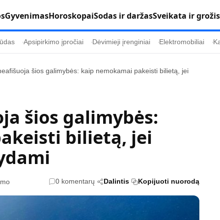
os
Gyvenimas
Horoskopai
Sodas ir daržas
Sveikata ir grožis
ūdas
Apsipirkimo įpročiai
Dėvimieji įrenginiai
Elektromobiliai
Ka
neafišuoja šios galimybės: kaip nemokamai pakeisti bilietą, jei
Populiaru
Informacija
Kultūra
Etikos politika
ja šios galimybės:
Sodas ir daržas
Klaidų taisymo 
eisti bilietą, jei
Sveikata ir grožis
Naudojimo sąl
kydami
s
Karjera
Privatumo polit
Psichologinė sveikata
Reklamos polit
0 komentarų
Dalintis
Kopijuoti nuorodą
tymo
Tvari mada
Slapukų politik