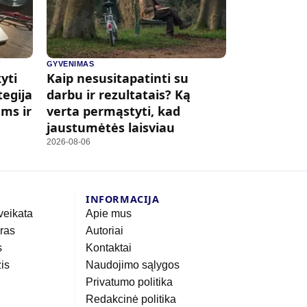
GYVENIMAS
yti
Kaip nesusitapatinti su
tegija
darbu ir rezultatais? Ką
ms ir
verta permąstyti, kad
jaustumėtės laisviau
2026-08-06
INFORMACIJA
veikata
Apie mus
eras
Autoriai
s
Kontaktai
žis
Naudojimo sąlygos
Privatumo politika
Redakcinė politika