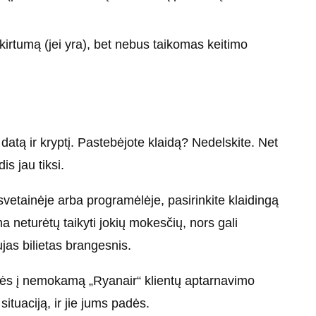
skirtumą (jei yra), bet nebus taikomas keitimo
datą ir kryptį. Pastebėjote klaidą? Nedelskite. Net
is jau tiksi.
svetainėje arba programėlėje, pasirinkite klaidingą
ma neturėtų taikyti jokių mokesčių, nors gali
jas bilietas brangesnis.
itės į nemokamą „Ryanair“ klientų aptarnavimo
situaciją, ir jie jums padės.