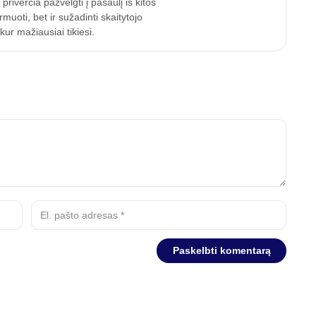
riverčia pažvelgti į pasaulį iš kitos
uoti, bet ir sužadinti skaitytojo
ur mažiausiai tikiesi.