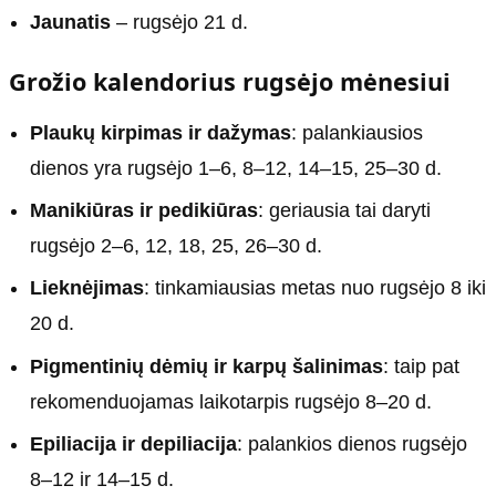
Jaunatis
– rugsėjo 21 d.
Grožio kalendorius rugsėjo mėnesiui
Plaukų kirpimas ir dažymas
: palankiausios
dienos yra rugsėjo 1–6, 8–12, 14–15, 25–30 d.
Manikiūras ir pedikiūras
: geriausia tai daryti
rugsėjo 2–6, 12, 18, 25, 26–30 d.
Lieknėjimas
: tinkamiausias metas nuo rugsėjo 8 iki
20 d.
Pigmentinių dėmių ir karpų šalinimas
: taip pat
rekomenduojamas laikotarpis rugsėjo 8–20 d.
Epiliacija ir depiliacija
: palankios dienos rugsėjo
8–12 ir 14–15 d.