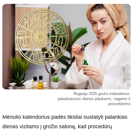
Kultūra
Etikos politika
Sodas ir daržas
Klaidų taisymo politika
Sveikata ir grožis
Naudojimo sąlygos
Karjera
Privatumo politika
Psichologinė sveikata
Reklamos politika
Tvari mada
Slapukų politika
Redakcija
Apie mus
Autoriai
Rugsėjo 2025 grožio kalendorius:
Kontaktai
palankiausios dienos plaukams, nagams ir
procedūroms
Redakcinė politika
Dirbtinis intelektas
Mėnulio kalendorius padės tiksliai nustatyti palankias
dienas vizitams į grožio saloną, kad procedūrų