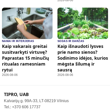
2026-08-06
NAMAI IR INTERJERAS
SODAS IR DARŽAS
Kaip vakarais greitai
Kaip išnaudoti lysves
susitvarkyti virtuvę?
prie namo sienos?
Paprastas 15 minučių
Sodinimo idėjos, kurios
ritualas ramesniam
mėgsta šilumą ir
rytui
sausrą
2026-08-06
2026-08-06
TIPRO, UAB
Kalvarijų g. 99A-33, LT-08219 Vilnius
Tel.: +370 606 17737