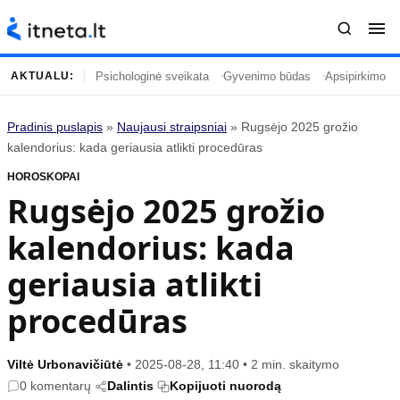
Psichologinė sveikata
Gyvenimo būdas
Apsipirkimo įp
AKTUALU:
Pradinis puslapis
»
Naujausi straipsniai
»
Rugsėjo 2025 grožio
Turinys
Temos
kalendorius: kada geriausia atlikti procedūras
HOROSKOPAI
Naujausi straipsniai
Horoskopai
Rugsėjo 2025 grožio
Gyvenimas
Kulinarija
kalendorius: kada
Įdomybės
Technologijos
Mada
Gyvenimo būdas
geriausia atlikti
Mokslas
Vasaros mada
procedūras
Namai ir interjeras
Tėvai ir vaikai
Viltė Urbonavičiūtė
•
2025-08-28, 11:40
•
2 min. skaitymo
Populiaru
Informacija
0 komentarų
Dalintis
Kopijuoti nuorodą