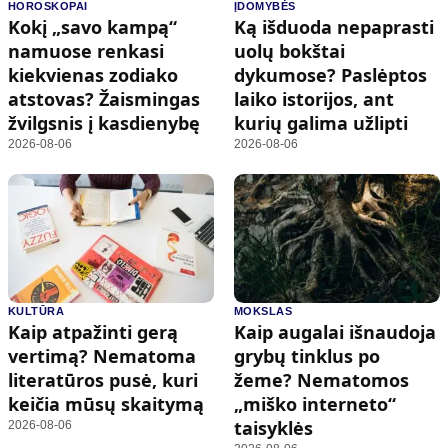
HOROSKOPAI
ĮDOMYBĖS
Kokį „savo kampą“
Ką išduoda nepaprasti
namuose renkasi
uolų bokštai
kiekvienas zodiako
dykumose? Paslėptos
atstovas? Žaismingas
laiko istorijos, ant
žvilgsnis į kasdienybę
kurių galima užlipti
2026-08-06
2026-08-06
KULTŪRA
MOKSLAS
Kaip atpažinti gerą
Kaip augalai išnaudoja
vertimą? Nematoma
grybų tinklus po
literatūros pusė, kuri
žeme? Nematomos
keičia mūsų skaitymą
„miško interneto“
taisyklės
2026-08-06