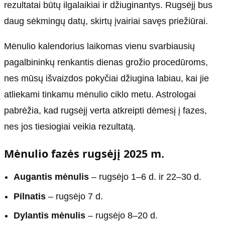
rezultatai būtų ilgalaikiai ir džiuginantys. Rugsėjį bus
daug sėkmingų datų, skirtų įvairiai savęs priežiūrai.
Mėnulio kalendorius laikomas vienu svarbiausių
pagalbininkų renkantis dienas grožio procedūroms,
nes mūsų išvaizdos pokyčiai džiugina labiau, kai jie
atliekami tinkamu mėnulio ciklo metu. Astrologai
pabrėžia, kad rugsėjį verta atkreipti dėmesį į fazes,
nes jos tiesiogiai veikia rezultatą.
Mėnulio fazės rugsėjį 2025 m.
Augantis mėnulis
– rugsėjo 1–6 d. ir 22–30 d.
Pilnatis
– rugsėjo 7 d.
Dylantis mėnulis
– rugsėjo 8–20 d.