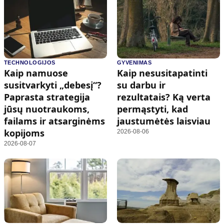
TECHNOLOGIJOS
GYVENIMAS
Kaip namuose
Kaip nesusitapatinti
susitvarkyti „debesį“?
su darbu ir
Paprasta strategija
rezultatais? Ką verta
jūsų nuotraukoms,
permąstyti, kad
failams ir atsarginėms
jaustumėtės laisviau
kopijoms
2026-08-06
2026-08-07