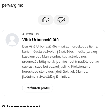
pervargimo.
0
0
AUTORIUS
Viltė Urbonavičiūtė
Esu Viltė Urbonavičiūtė – rašau horoskopus tiems,
kurie mėgsta pažvelgti į žvaigždes ir ieško įžvalgų
kasdienybei. Man svarbu, kad astrologinės
prognozės būtų ne tik įdomios, bet ir padėtų geriau
suprasti save bei pasaulį aplink. Kiekviename
horoskope stengiuosi įdėti šiek tiek šilumos,
įkvėpimo ir žvaigždžių išminties.
Peržiūrėti profilį
0 komentarai