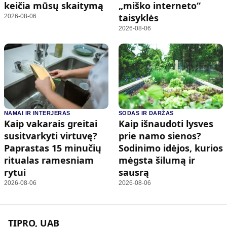
keičia mūsų skaitymą
„miško interneto“
taisyklės
2026-08-06
2026-08-06
NAMAI IR INTERJERAS
SODAS IR DARŽAS
Kaip vakarais greitai
Kaip išnaudoti lysves
susitvarkyti virtuvę?
prie namo sienos?
Paprastas 15 minučių
Sodinimo idėjos, kurios
ritualas ramesniam
mėgsta šilumą ir
rytui
sausrą
2026-08-06
2026-08-06
TIPRO, UAB