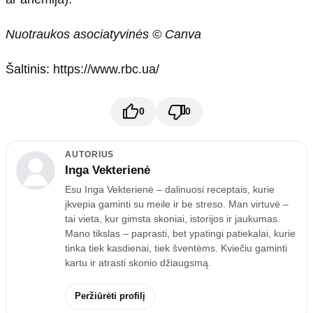
Nuotraukos asociatyvinės © Canva
Šaltinis: https://www.rbc.ua/
0
0
AUTORIUS
Inga Vekterienė
Esu Inga Vekterienė – dalinuosi receptais, kurie
įkvepia gaminti su meile ir be streso. Man virtuvė –
tai vieta, kur gimsta skoniai, istorijos ir jaukumas.
Mano tikslas – paprasti, bet ypatingi patiekalai, kurie
tinka tiek kasdienai, tiek šventėms. Kviečiu gaminti
kartu ir atrasti skonio džiaugsmą.
Peržiūrėti profilį