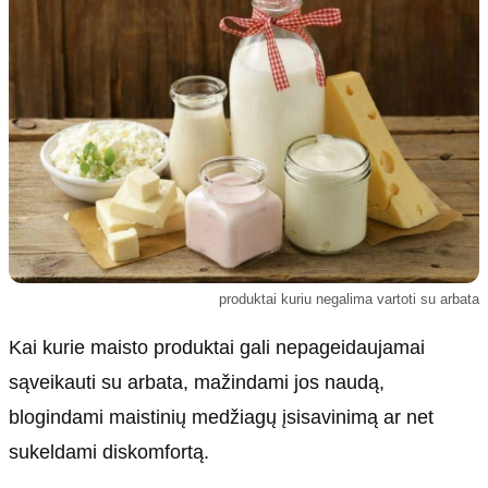
Kultūra
Etikos politika
Sodas ir daržas
Klaidų taisymo politika
Sveikata ir grožis
Naudojimo sąlygos
Karjera
Privatumo politika
Psichologinė sveikata
Reklamos politika
Tvari mada
Slapukų politika
Redakcija
Apie mus
produktai kuriu negalima vartoti su arbata
Autoriai
Kai kurie maisto produktai gali nepageidaujamai
Kontaktai
sąveikauti su arbata, mažindami jos naudą,
Redakcinė politika
blogindami maistinių medžiagų įsisavinimą ar net
Dirbtinis intelektas
sukeldami diskomfortą.