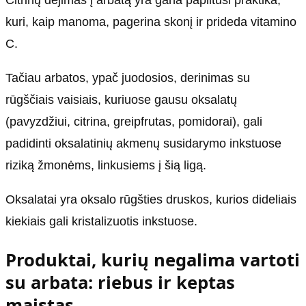
Citrinų dėjimas į arbatą yra gana paplitusi praktika,
kuri, kaip manoma, pagerina skonį ir prideda vitamino
C.
Tačiau arbatos, ypač juodosios, derinimas su
rūgščiais vaisiais, kuriuose gausu oksalatų
(pavyzdžiui, citrina, greipfrutas, pomidorai), gali
padidinti oksalatinių akmenų susidarymo inkstuose
riziką žmonėms, linkusiems į šią ligą.
Oksalatai yra oksalo rūgšties druskos, kurios dideliais
kiekiais gali kristalizuotis inkstuose.
Produktai, kurių negalima vartoti
su arbata: riebus ir keptas
maistas