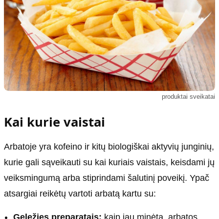
produktai sveikatai
Kai kurie vaistai
Arbatoje yra kofeino ir kitų biologiškai aktyvių junginių,
kurie gali sąveikauti su kai kuriais vaistais, keisdami jų
veiksmingumą arba stiprindami šalutinį poveikį. Ypač
atsargiai reikėtų vartoti arbatą kartu su:
Geležies preparatais:
kaip jau minėta, arbatos