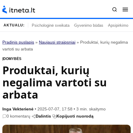
Psichologinė sveikata
Gyvenimo būdas
Apsipirkimo įp
AKTUALU:
Pradinis puslapis
»
Naujausi straipsniai
»
Produktai, kurių negalima
Turinys
Temos
vartoti su arbata
ĮDOMYBĖS
Naujausi straipsniai
Horoskopai
Produktai, kurių
Gyvenimas
Kulinarija
negalima vartoti su
Įdomybės
Technologijos
Mada
Gyvenimo būdas
arbata
Mokslas
Vasaros mada
Namai ir interjeras
Tėvai ir vaikai
Inga Vekterienė
•
2025-07-07, 17:58
•
3 min. skaitymo
0 komentarų
Dalintis
Kopijuoti nuorodą
Populiaru
Informacija