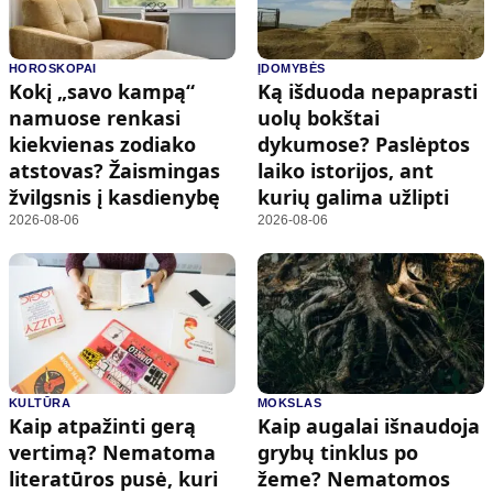
HOROSKOPAI
ĮDOMYBĖS
Kokį „savo kampą“
Ką išduoda nepaprasti
namuose renkasi
uolų bokštai
kiekvienas zodiako
dykumose? Paslėptos
atstovas? Žaismingas
laiko istorijos, ant
žvilgsnis į kasdienybę
kurių galima užlipti
2026-08-06
2026-08-06
KULTŪRA
MOKSLAS
Kaip atpažinti gerą
Kaip augalai išnaudoja
vertimą? Nematoma
grybų tinklus po
literatūros pusė, kuri
žeme? Nematomos