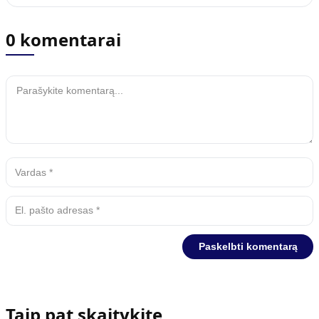
0 komentarai
Taip pat skaitykite