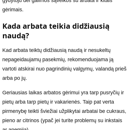
gydytoju dėl galimos sąveikos su arbata ir kitais
gėrimais.
Kada arbata teikia didžiausią
naudą?
Kad arbata teiktų didžiausią naudą ir nesukeltų
nepageidaujamų pasekmių, rekomenduojama ją
vartoti atskirai nuo pagrindinių valgymų, valandą prieš
arba po jų.
Geriausias laikas arbatos gėrimui yra tarp pusryčių ir
pietų arba tarp pietų ir vakarienės. Taip pat verta
pirmenybę teikti šviežiai užplikytai arbatai be cukraus,
pieno ar citrinos (ypač jei turite problemų su inkstais
ar anemija).