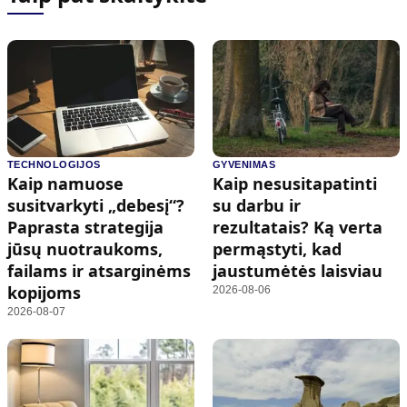
TECHNOLOGIJOS
GYVENIMAS
Kaip namuose
Kaip nesusitapatinti
susitvarkyti „debesį“?
su darbu ir
Paprasta strategija
rezultatais? Ką verta
jūsų nuotraukoms,
permąstyti, kad
failams ir atsarginėms
jaustumėtės laisviau
kopijoms
2026-08-06
2026-08-07