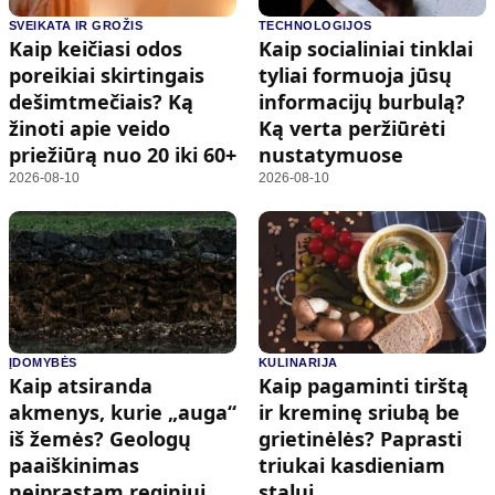
SVEIKATA IR GROŽIS
TECHNOLOGIJOS
Kaip keičiasi odos
Kaip socialiniai tinklai
poreikiai skirtingais
tyliai formuoja jūsų
dešimtmečiais? Ką
informacijų burbulą?
žinoti apie veido
Ką verta peržiūrėti
priežiūrą nuo 20 iki 60+
nustatymuose
2026-08-10
2026-08-10
ĮDOMYBĖS
KULINARIJA
Kaip atsiranda
Kaip pagaminti tirštą
akmenys, kurie „auga“
ir kreminę sriubą be
iš žemės? Geologų
grietinėlės? Paprasti
paaiškinimas
triukai kasdieniam
neįprastam reginiui
stalui