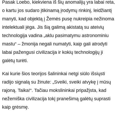
Pasak Loebo, kiekviena iš šių anomalijų yra labai reta,
o kartu jos sudaro įtikinamą įrodymų rinkinį, leidžiantį
manyti, kad objektą į Žemės pusę nukreipia nežinoma
intelektuali jėga. Jis šią galimą akistatą su ateivių
technologija vadina „aklu pasimatymu astronominiu
mastu“ – žmonija negali numatyti, kaip gali atrodyti
labai pažengusi civilizacija ir kokių technologijų ji
galėtų turėti.
Kai kurie šios teorijos šalininkai netgi siūlo išsiųsti
radijo signalą su žinute: „Sveiki, sveiki atvykę į mūsų
rajoną. Taika!“. Tačiau mokslininkai pripažįsta, kad
nežemiška civilizacija tokį pranešimą galėtų suprasti
kaip grėsmę.