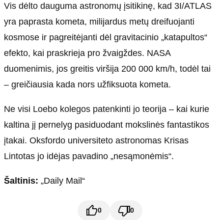
Vis dėlto dauguma astronomų įsitikinę, kad 3I/ATLAS
yra paprasta kometa, milijardus metų dreifuojanti
kosmose ir pagreitėjanti dėl gravitacinio „katapultos“
efekto, kai praskrieja pro žvaigždes. NASA
duomenimis, jos greitis viršija 200 000 km/h, todėl tai
– greičiausia kada nors užfiksuota kometa.
Ne visi Loebo kolegos patenkinti jo teorija – kai kurie
kaltina jį pernelyg pasiduodant mokslinės fantastikos
įtakai. Oksfordo universiteto astronomas Krisas
Lintotas jo idėjas pavadino „nesąmonėmis“.
Šaltinis:
„Daily Mail“
0
0