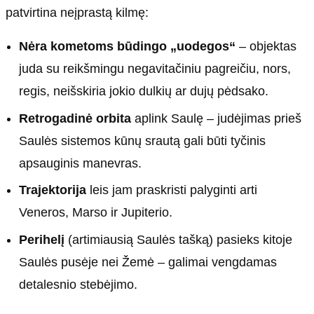
patvirtina neįprastą kilmę:
Nėra kometoms būdingo „uodegos“
– objektas
juda su reikšmingu negavitačiniu pagreičiu, nors,
regis, neišskiria jokio dulkių ar dujų pėdsako.
Retrogadinė orbita
aplink Saulę – judėjimas prieš
Saulės sistemos kūnų srautą gali būti tyčinis
apsauginis manevras.
Trajektorija
leis jam praskristi palyginti arti
Veneros, Marso ir Jupiterio.
Perihelį
(artimiausią Saulės tašką) pasieks kitoje
Saulės pusėje nei Žemė – galimai vengdamas
detalesnio stebėjimo.