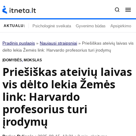
Psichologinė sveikata
Gyvenimo būdas
Apsipirkimo įp
AKTUALU:
Pradinis puslapis
»
Naujausi straipsniai
»
Priešiškas ateivių laivas vis
Turinys
Temos
dėlto lekia Žemės link: Harvardo profesorius turi įrodymų
ĮDOMYBĖS
Naujausi straipsniai
,
MOKSLAS
Horoskopai
Priešiškas ateivių laivas
Gyvenimas
Kulinarija
vis dėlto lekia Žemės
Įdomybės
Technologijos
Mada
Gyvenimo būdas
link: Harvardo
Mokslas
Vasaros mada
profesorius turi
Namai ir interjeras
Tėvai ir vaikai
įrodymų
Populiaru
Informacija