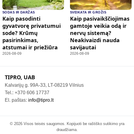
SODAS IR DARŽAS
SVEIKATA IR GROŽIS
Kaip pasodinti
Kaip pasivaikščiojimas
gyvatvorę privatumui
gamtoje veikia odą ir
sode? Krūmų
nervų sistemą?
pasirinkimas,
Neakivaizdi nauda
atstumai ir priežiūra
savijautai
2026-08-09
2026-08-09
TIPRO, UAB
Kalvarijų g. 99A-33, LT-08219 Vilnius
Tel.: +370 606 17737
El. paštas:
info@tipro.lt
© 2026 Visos teisės saugomos. Kopijuoti be raštiško sutikimo yra
draudžiama.