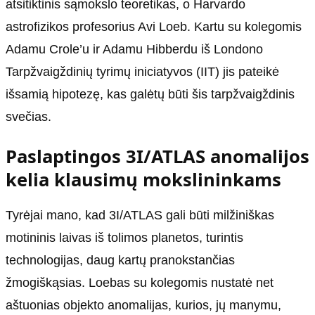
atsitiktinis sąmokslo teoretikas, o Harvardo
astrofizikos profesorius Avi Loeb. Kartu su kolegomis
Adamu Crole’u ir Adamu Hibberdu iš Londono
Tarpžvaigždinių tyrimų iniciatyvos (IIT) jis pateikė
išsamią hipotezę, kas galėtų būti šis tarpžvaigždinis
svečias.
Paslaptingos 3I/ATLAS anomalijos
kelia klausimų mokslininkams
Tyrėjai mano, kad 3I/ATLAS gali būti milžiniškas
motininis laivas iš tolimos planetos, turintis
technologijas, daug kartų pranokstančias
žmogiškąsias. Loebas su kolegomis nustatė net
aštuonias objekto anomalijas, kurios, jų manymu,