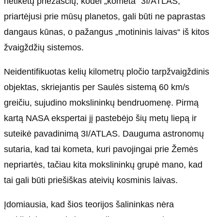
netikėtų priežasčių, kodėl „kometa“ 3I/ATLAS,
priartėjusi prie mūsų planetos, gali būti ne paprastas
dangaus kūnas, o pažangus „motininis laivas“ iš kitos
žvaigždžių sistemos.
Neidentifikuotas kelių kilometrų pločio tarpžvaigždinis
objektas, skriejantis per Saulės sistemą 60 km/s
greičiu, sujudino mokslininkų bendruomenę. Pirmą
kartą NASA ekspertai jį pastebėjo šių metų liepą ir
suteikė pavadinimą 3I/ATLAS. Dauguma astronomų
sutaria, kad tai kometa, kuri pavojingai prie Žemės
nepriartės, tačiau kita mokslininkų grupė mano, kad
tai gali būti priešiškas ateivių kosminis laivas.
Įdomiausia, kad šios teorijos šalininkas nėra