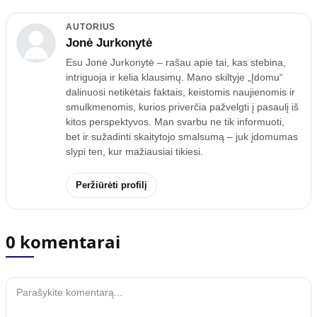
AUTORIUS
Jonė Jurkonytė
Esu Jonė Jurkonytė – rašau apie tai, kas stebina,
intriguoja ir kelia klausimų. Mano skiltyje „Įdomu“
dalinuosi netikėtais faktais, keistomis naujienomis ir
smulkmenomis, kurios priverčia pažvelgti į pasaulį iš
kitos perspektyvos. Man svarbu ne tik informuoti,
bet ir sužadinti skaitytojo smalsumą – juk įdomumas
slypi ten, kur mažiausiai tikiesi.
Peržiūrėti profilį
0 komentarai