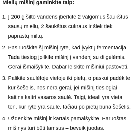
Mielių mišinį gaminkite taip:
Į 200 g šilto vandens įberkite 2 valgomus šaukštus
sausų mielių, 2 šaukštus cukraus ir šiek tiek
paprastų miltų.
Pasiruoškite šį mišinį ryte, kad įvyktų fermentacija.
Tada tiesiog įpilkite mišinį į vandenį su dilgėlėmis.
Gerai išmaišykite. Dabar leiskite mišiniui pastovėti.
Palikite saulėtoje vietoje iki pietų, o paskui padėkite
kur šešėlis, nes nėra gerai, jei mišinį tiesiogiai
kaitins kaitri vasaros saulė. Taigi, ideali yra vieta
ten, kur ryte yra saulė, tačiau po pietų būna šešėlis.
Uždenkite mišinį ir kartais pamaišykite. Paruoštas
mišinys turi būti tamsus – beveik juodas.