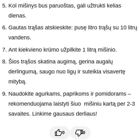
Kol mišinys bus paruoštas, gali užtrukti kelias
dienas.
Gautas trąšas atskieskite: pusę litro trąšų su 10 litrų
vandens.
Ant kiekvieno krūmo užpilkite 1 litrą mišinio.
Šios trąšos skatina augimą, gerina augalų
derlingumą, saugo nuo ligų ir suteikia visavertę
mitybą.
Naudokite agurkams, paprikoms ir pomidorams –
rekomenduojama laistyti šiuo mišiniu kartą per 2-3
savaites. Linkime gausaus derliaus!
0
0