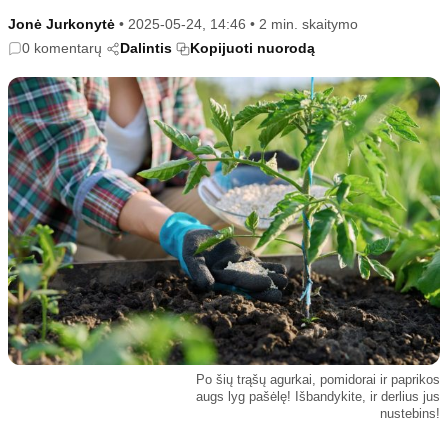
Kultūra
Etikos politika
Jonė Jurkonytė
•
2025-05-24, 14:46
•
2 min. skaitymo
Sodas ir daržas
Klaidų taisymo politika
0 komentarų
Dalintis
Kopijuoti nuorodą
Sveikata ir grožis
Naudojimo sąlygos
Karjera
Privatumo politika
Psichologinė sveikata
Reklamos politika
Tvari mada
Slapukų politika
Redakcija
Apie mus
Autoriai
Kontaktai
Redakcinė politika
Po šių trąšų agurkai, pomidorai ir paprikos
Dirbtinis intelektas
augs lyg pašėlę! Išbandykite, ir derlius jus
nustebins!