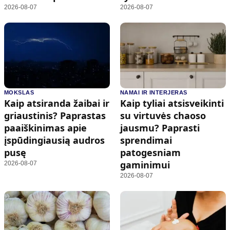
2026-08-07
2026-08-07
MOKSLAS
NAMAI IR INTERJERAS
Kaip atsiranda žaibai ir
Kaip tyliai atsisveikinti
griaustinis? Paprastas
su virtuvės chaoso
paaiškinimas apie
jausmu? Paprasti
įspūdingiausią audros
sprendimai
pusę
patogesniam
gaminimui
2026-08-07
2026-08-07