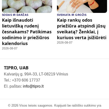
SODAS IR DARŽAS
SVEIKATA IR GROŽIS
Kaip išnaudoti
Kaip rankų odos
lietuvišką rudenį
priežiūra atspindi jūsų
česnakams? Patikimas
sveikatą? Ženklai, į
sodinimo ir priežiūros
kuriuos verta įsižiūrėti
kalendorius
2026-08-07
2026-08-07
TIPRO, UAB
Kalvarijų g. 99A-33, LT-08219 Vilnius
Tel.: +370 606 17737
El. paštas:
info@tipro.lt
© 2026 Visos teisės saugomos. Kopijuoti be raštiško sutikimo yra