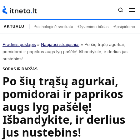
Psichologinė sveikata
Gyvenimo būdas
Apsipirkimo įp
AKTUALU:
Pradinis puslapis
»
Naujausi straipsniai
»
Po šių trąšų agurkai,
Turinys
Temos
pomidorai ir paprikos augs lyg pašėlę! Išbandykite, ir derlius jus
nustebins!
Naujausi straipsniai
Horoskopai
SODAS IR DARŽAS
Gyvenimas
Kulinarija
Po šių trąšų agurkai,
Įdomybės
Technologijos
pomidorai ir paprikos
Mada
Gyvenimo būdas
Mokslas
Vasaros mada
augs lyg pašėlę!
Namai ir interjeras
Tėvai ir vaikai
Išbandykite, ir derlius
jus nustebins!
Populiaru
Informacija