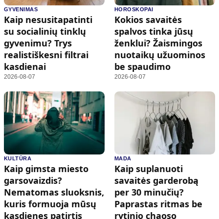
GYVENIMAS
HOROSKOPAI
Kaip nesusitapatinti
Kokios savaitės
su socialinių tinklų
spalvos tinka jūsų
gyvenimu? Trys
ženklui? Žaismingos
realistiškesni filtrai
nuotaikų užuominos
kasdienai
be spaudimo
2026-08-07
2026-08-07
KULTŪRA
MADA
Kaip gimsta miesto
Kaip suplanuoti
garsovaizdis?
savaitės garderobą
Nematomas sluoksnis,
per 30 minučių?
kuris formuoja mūsų
Paprastas ritmas be
kasdienes patirtis
rytinio chaoso