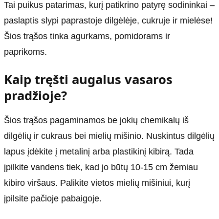
Tai puikus patarimas, kurį patikrino patyrę sodininkai –
paslaptis slypi paprastoje dilgėlėje, cukruje ir mielėse!
Šios trąšos tinka agurkams, pomidorams ir
paprikoms.
Kaip tręšti augalus vasaros
pradžioje?
Šios trąšos pagaminamos be jokių chemikalų iš
dilgėlių ir cukraus bei mielių mišinio. Nuskintus dilgėlių
lapus įdėkite į metalinį arba plastikinį kibirą. Tada
įpilkite vandens tiek, kad jo būtų 10-15 cm žemiau
kibiro viršaus. Palikite vietos mielių mišiniui, kurį
įpilsite pačioje pabaigoje.