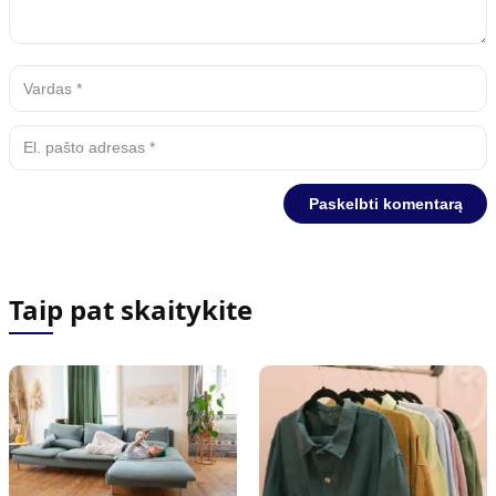
Taip pat skaitykite