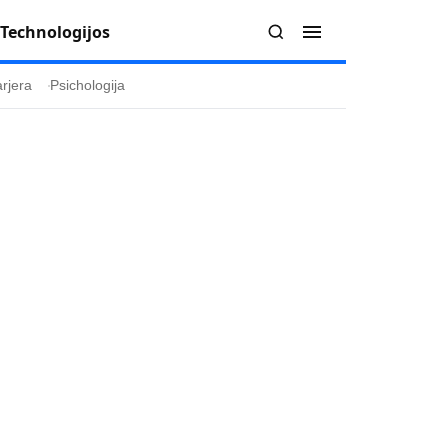
Technologijos
rjera
Psichologija
Redakcija
Apie mus
politika
Autoriai
ygos
Kontaktai
ika
Redakcinė politika
ika
Dirbtinis intelektas
a