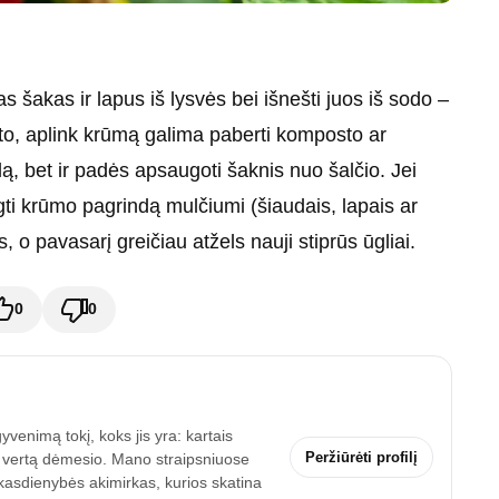
s šakas ir lapus iš lysvės bei išnešti juos iš sodo –
e to, aplink krūmą galima paberti komposto ar
ą, bet ir padės apsaugoti šaknis nuo šalčio. Jei
ti krūmo pagrindą mulčiumi (šiaudais, lapais ar
 o pavasarį greičiau atžels nauji stiprūs ūgliai.
0
0
enimą tokį, koks jis yra: kartais
Peržiūrėti profilį
a vertą dėmesio. Mano straipsniuose
r kasdienybės akimirkas, kurios skatina