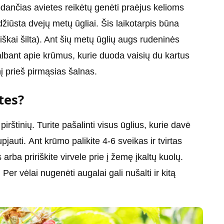
odančias avietes reikėtų genėti praėjus kelioms
iūsta dvejų metų ūgliai. Šis laikotarpis būna
iškai šilta). Ant šių metų ūglių augs rudeninės
Kalbant apie krūmus, kurie duoda vaisių du kartus
į prieš pirmąsias šalnas.
tes?
pirštinių. Turite pašalinti visus ūglius, kurie davė
upjauti. Ant krūmo palikite 4-6 sveikas ir tvirtas
rba pririškite virvele prie į žemę įkaltų kuolų.
Per vėlai nugenėti augalai gali nušalti ir kitą