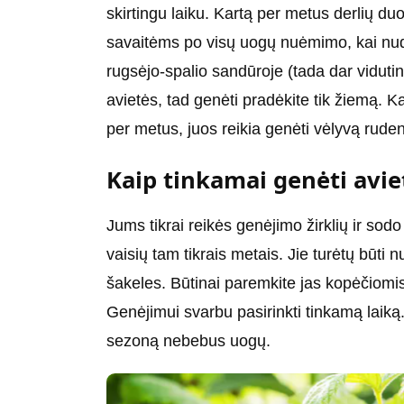
skirtingu laiku. Kartą per metus derlių du
savaitėms po visų uogų nuėmimo, kai nudž
rugsėjo-spalio sandūroje (tada dar vidutin
avietės, tad genėti pradėkite tik žiemą. 
per metus, juos reikia genėti vėlyvą ruden
Kaip tinkamai genėti avie
Jums tikrai reikės genėjimo žirklių ir sodo 
vaisių tam tikrais metais. Jie turėtų būti n
šakeles. Būtinai paremkite jas kopėčiomis a
Genėjimui svarbu pasirinkti tinkamą laiką. 
sezoną nebebus uogų.