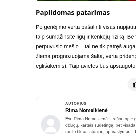
Papildomas patarimas
Po genėjimo verta pašalinti visas nupjauta
taip sumažinsite ligų ir kenkėjų riziką. B
perpuvusio mėšlo – tai ne tik patręš augal
žiema prognozuojama šalta, verta prideng
eglišakėmis). Taip avietės bus apsaugotos,
AUTORIUS
Rima Nomeikienė
Esu Rima Nomeikienė – rašau apie gyv
džiugų, kartais sudėtingą, bet visad
rasite tikras istorijas, apmąstymus i