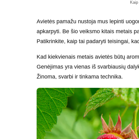
Kaip 
Avietės pamažu nustoja mus lepinti uogomi
apkarpyti. Be šio veiksmo kitais metais pa
Patikrinkite, kaip tai padaryti teisingai,
Kad kiekvienais metais avietės būtų aromat
Genėjimas yra vienas iš svarbiausių dalykų
Žinoma, svarbi ir tinkama technika.