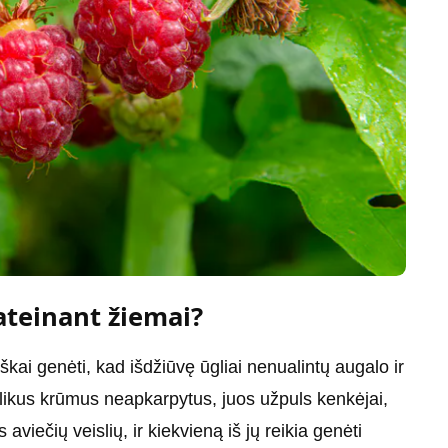
ateinant žiemai?
škai genėti, kad išdžiūvę ūgliai nenualintų augalo ir
alikus krūmus neapkarpytus, juos užpuls kenkėjai,
aviečių veislių, ir kiekvieną iš jų reikia genėti