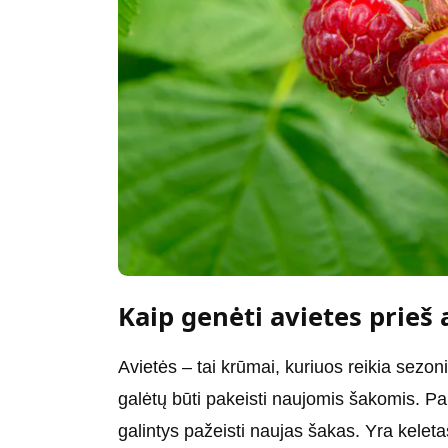
Kaip genėti avietes prieš 
Avietės – tai krūmai, kuriuos reikia sezoni
galėtų būti pakeisti naujomis šakomis. P
galintys pažeisti naujas šakas. Yra keletas 