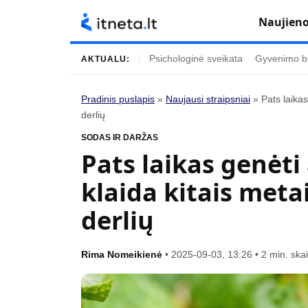
Naujien
Psichologinė sveikata
Gyvenimo b
AKTUALU:
Pradinis puslapis
»
Naujausi straipsniai
»
Pats laikas
derlių
Turinys
Temos
SODAS IR DARŽAS
Naujausi straipsniai
Horoskopai
Pats laikas genėti
Gyvenimas
Kulinarija
klaida kitais metai
Įdomybės
Technologijos
derlių
Mada
Gyvenimo būda
Mokslas
Vasaros mada
Rima Nomeikienė
•
2025-09-03, 13:26
•
2 min. ska
Namai ir interjeras
Tėvai ir vaikai