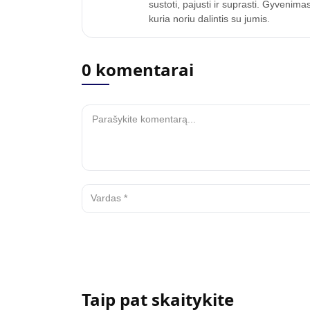
sustoti, pajusti ir suprasti. Gyven
kuria noriu dalintis su jumis.
0 komentarai
Taip pat skaitykite