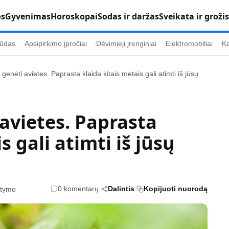
os
Gyvenimas
Horoskopai
Sodas ir daržas
Sveikata ir grožis
ūdas
Apsipirkimo įpročiai
Dėvimieji įrenginiai
Elektromobiliai
Ka
 genėti avietes. Paprasta klaida kitais metais gali atimti iš jūsų
Populiaru
Informacija
Kultūra
Etikos politika
 avietes. Paprasta
Sodas ir daržas
Klaidų taisymo 
s gali atimti iš jūsų
Sveikata ir grožis
Naudojimo sąl
s
Karjera
Privatumo polit
Psichologinė sveikata
Reklamos polit
0 komentarų
Dalintis
Kopijuoti nuorodą
itymo
Tvari mada
Slapukų politik